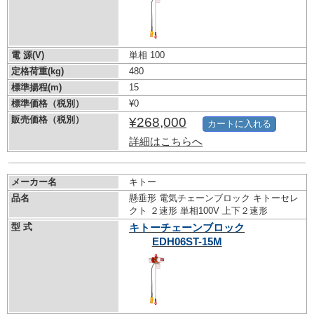
電 源(V)
単相 100
定格荷重(kg)
480
標準揚程(m)
15
標準価格（税別）
¥0
販売価格（税別）
¥268,000
カートに入れる
詳細はこちらへ
メーカー名
キトー
品名
懸垂形 電気チェーンブロック キトーセレ
クト ２速形 単相100V 上下２速形
型 式
キトーチェーンブロック
EDH06ST-15M