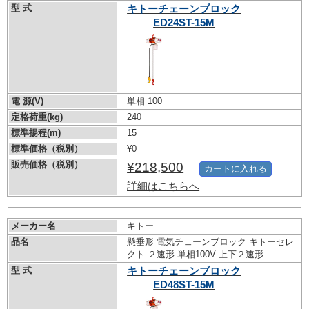
型 式
キトーチェーンブロック
ED24ST-15M
電 源(V)
単相 100
定格荷重(kg)
240
標準揚程(m)
15
標準価格（税別）
¥0
販売価格（税別）
¥218,500
カートに入れる
詳細はこちらへ
メーカー名
キトー
品名
懸垂形 電気チェーンブロック キトーセレ
クト ２速形 単相100V 上下２速形
型 式
キトーチェーンブロック
ED48ST-15M