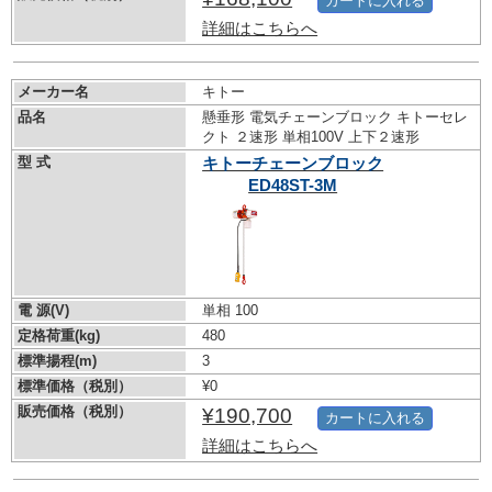
カートに入れる
詳細はこちらへ
メーカー名
キトー
品名
懸垂形 電気チェーンブロック キトーセレ
クト ２速形 単相100V 上下２速形
型 式
キトーチェーンブロック
ED48ST-3M
電 源(V)
単相 100
定格荷重(kg)
480
標準揚程(m)
3
標準価格（税別）
¥0
販売価格（税別）
¥190,700
カートに入れる
詳細はこちらへ