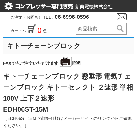
togg
nav
06-6996-0596
ご注文・お問合せ TEL：
0
カートへ
点
キトーチェーンブロック
PDF
FAXでもご注文いただけます
キトーチェーンブロック 懸垂形 電気チェ
ーンブロック キトーセレクト ２速形 単相
100V 上下２速形
EDH06ST-15M
［EDH06ST-15M の詳細仕様はメーカーサイトのリンクからご確認
ください。］