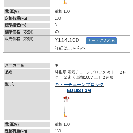
電 源(V)
単相 100
定格荷重(kg)
100
標準揚程(m)
3
標準価格（税別）
¥0
販売価格（税別）
¥114,100
カートに入れる
詳細はこちらへ
メーカー名
キトー
品名
懸垂形 電気チェーンブロック キトーセレ
クト ２速形 単相100V 上下２速形
型 式
キトーチェーンブロック
ED16ST-3M
電 源(V)
単相 100
定格荷重(kg)
160