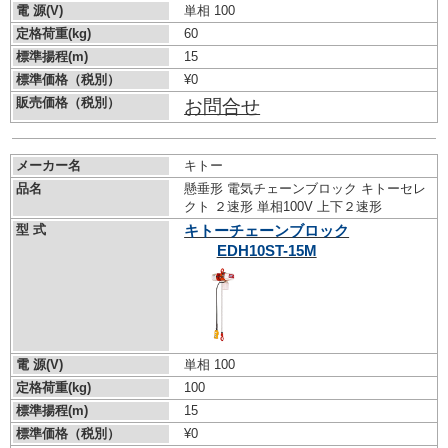
電 源(V)
単相 100
定格荷重(kg)
60
標準揚程(m)
15
標準価格（税別）
¥0
販売価格（税別）
お問合せ
メーカー名
キトー
品名
懸垂形 電気チェーンブロック キトーセレ
クト ２速形 単相100V 上下２速形
型 式
キトーチェーンブロック
EDH10ST-15M
電 源(V)
単相 100
定格荷重(kg)
100
標準揚程(m)
15
標準価格（税別）
¥0