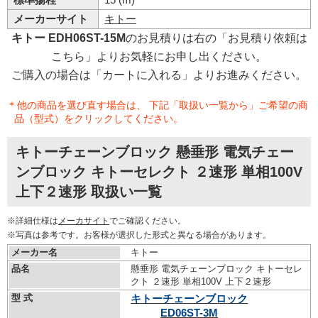
メーカーサイト
キトー
キトー EDH06ST-15M
のお見積りは右の「お見積り依頼は
こちら」よりお気軽にお申し出ください。
ご購入の場合は「カートに入れる」よりお進みください。
＊他の商品を選び直す場合は、 下記「取扱い一覧から」ご希望の商
品（型式）をクリックしてください。
キトーチェーンブロック 懸垂形 電気チェー
ンブロック キトーセレクト ２速形 単相100V
上下２速形 取扱い一覧
※詳細仕様は
メーカサイト
でご確認ください。
※写真は参考です。お客様が選択した形式と異なる場合があります。
メーカー名
キトー
品名
懸垂形 電気チェーンブロック キトーセレ
クト ２速形 単相100V 上下２速形
型 式
キトーチェーンブロック
ED06ST-3M