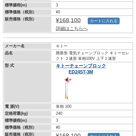
標準揚程(m)
3
標準価格（税別）
¥0
販売価格（税別）
¥168,100
カートに入れる
詳細はこちらへ
メーカー名
キトー
品名
懸垂形 電気チェーンブロック キトーセレ
クト ２速形 単相100V 上下２速形
型 式
キトーチェーンブロック
ED24ST-3M
電 源(V)
単相 100
定格荷重(kg)
240
標準揚程(m)
3
標準価格（税別）
¥0
販売価格（税別）
¥168,100