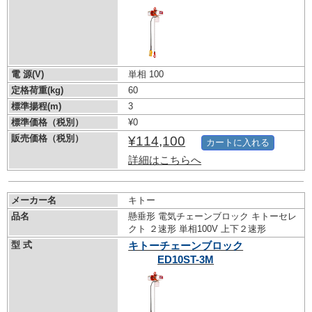
電 源(V)
単相 100
定格荷重(kg)
60
標準揚程(m)
3
標準価格（税別）
¥0
販売価格（税別）
¥114,100
カートに入れる
詳細はこちらへ
メーカー名
キトー
品名
懸垂形 電気チェーンブロック キトーセレ
クト ２速形 単相100V 上下２速形
型 式
キトーチェーンブロック
ED10ST-3M