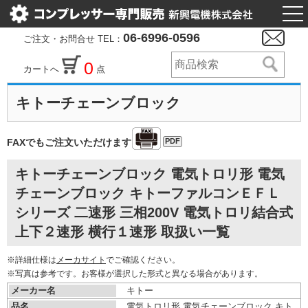
togg
nav
06-6996-0596
ご注文・お問合せ TEL：
0
カートへ
点
キトーチェーンブロック
PDF
FAXでもご注文いただけます
キトーチェーンブロック 電気トロリ形 電気
チェーンブロック キトーファルコンＥＦＬ
シリーズ 二速形 三相200V 電気トロリ結合式
上下２速形 横行１速形 取扱い一覧
※詳細仕様は
メーカサイト
でご確認ください。
※写真は参考です。お客様が選択した形式と異なる場合があります。
メーカー名
キトー
品名
電気トロリ形 電気チェーンブロック キト