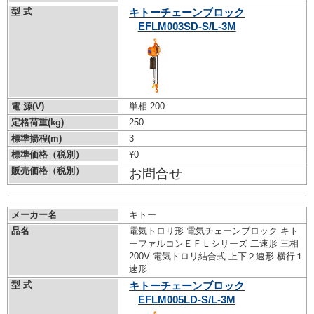
型 式
キトーチェーンブロック
EFLM003SD-S/L-3M
電 源(V)
単相 200
定格荷重(kg)
250
標準揚程(m)
3
標準価格（税別）
¥0
販売価格（税別）
お問合せ
メーカー名
キトー
品名
電気トロリ形 電気チェーンブロック キト
ーファルコンＥＦＬシリーズ 二速形 三相
200V 電気トロリ結合式 上下２速形 横行１
速形
型 式
キトーチェーンブロック
EFLM005LD-S/L-3M