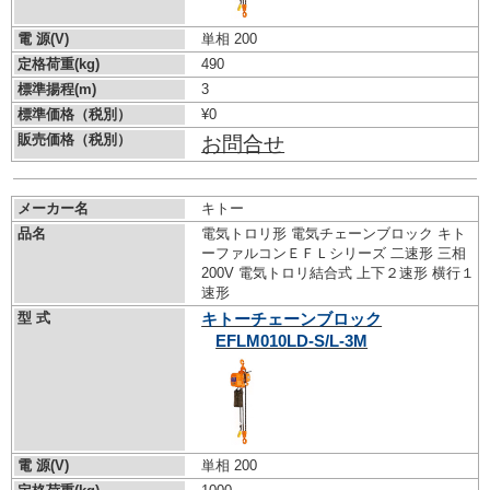
電 源(V)
単相 200
定格荷重(kg)
490
標準揚程(m)
3
標準価格（税別）
¥0
販売価格（税別）
お問合せ
メーカー名
キトー
品名
電気トロリ形 電気チェーンブロック キト
ーファルコンＥＦＬシリーズ 二速形 三相
200V 電気トロリ結合式 上下２速形 横行１
速形
型 式
キトーチェーンブロック
EFLM010LD-S/L-3M
電 源(V)
単相 200