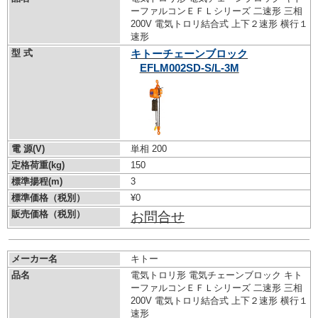
ーファルコンＥＦＬシリーズ 二速形 三相
200V 電気トロリ結合式 上下２速形 横行１
速形
型 式
キトーチェーンブロック
EFLM002SD-S/L-3M
電 源(V)
単相 200
定格荷重(kg)
150
標準揚程(m)
3
標準価格（税別）
¥0
販売価格（税別）
お問合せ
メーカー名
キトー
品名
電気トロリ形 電気チェーンブロック キト
ーファルコンＥＦＬシリーズ 二速形 三相
200V 電気トロリ結合式 上下２速形 横行１
速形