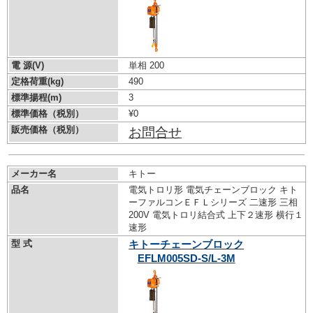
電 源(V)
単相 200
定格荷重(kg)
490
標準揚程(m)
3
標準価格（税別）
¥0
販売価格（税別）
お問合せ
メーカー名
キトー
品名
電気トロリ形 電気チェーンブロック キト
ーファルコンＥＦＬシリーズ 二速形 三相
200V 電気トロリ結合式 上下２速形 横行１
速形
型 式
キトーチェーンブロック
EFLM005SD-S/L-3M