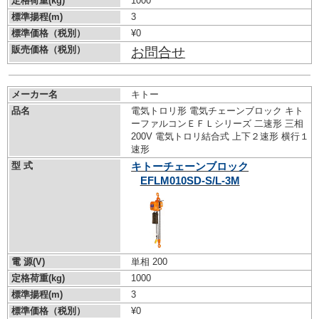
定格荷重(kg)
1000
標準揚程(m)
3
標準価格（税別）
¥0
販売価格（税別）
お問合せ
メーカー名
キトー
品名
電気トロリ形 電気チェーンブロック キト
ーファルコンＥＦＬシリーズ 二速形 三相
200V 電気トロリ結合式 上下２速形 横行１
速形
型 式
キトーチェーンブロック
EFLM010SD-S/L-3M
電 源(V)
単相 200
定格荷重(kg)
1000
標準揚程(m)
3
標準価格（税別）
¥0