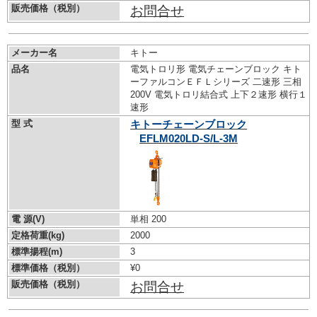
販売価格（税別）
お問合せ
メーカー名
キトー
品名
電気トロリ形 電気チェーンブロック キト
ーファルコンＥＦＬシリーズ 二速形 三相
200V 電気トロリ結合式 上下２速形 横行１
速形
型 式
キトーチェーンブロック
EFLM020LD-S/L-3M
電 源(V)
単相 200
定格荷重(kg)
2000
標準揚程(m)
3
標準価格（税別）
¥0
販売価格（税別）
お問合せ