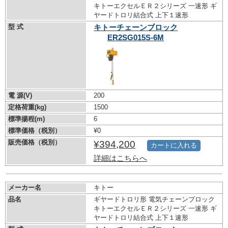
キトーエクセルＥＲ２シリーズ 一速形 ギ
ヤードトロリ結合式 上下１速形
型 式
キトーチェーンブロック
ER2SG015S-6M
電 源(V)
200
定格荷重(kg)
1500
標準揚程(m)
6
標準価格（税別）
¥0
販売価格（税別）
¥394,200
カートに入れる
詳細はこちらへ
メーカー名
キトー
品名
ギヤードトロリ形 電気チェーンブロック
キトーエクセルＥＲ２シリーズ 一速形 ギ
ヤードトロリ結合式 上下１速形