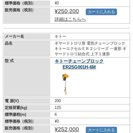
標準価格（税別）
¥0
販売価格（税別）
¥250,200
カートに入れる
詳細はこちらへ
メーカー名
キトー
品名
ギヤードトロリ形 電気チェーンブロック
キトーエクセルＥＲ２シリーズ 一速形 ギ
ヤードトロリ結合式 上下１速形
型 式
キトーチェーンブロック
ER2SG001H-6M
電 源(V)
200
定格荷重(kg)
125
標準揚程(m)
6
標準価格（税別）
¥0
販売価格（税別）
¥252,000
カートに入れる