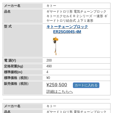
メーカー名
キトー
品名
ギヤードトロリ形 電気チェーンブロック
キトーエクセルＥＲ２シリーズ 一速形 ギ
ヤードトロリ結合式 上下１速形
型 式
キトーチェーンブロック
ER2SG004S-4M
電 源(V)
200
定格荷重(kg)
490
標準揚程(m)
4
標準価格（税別）
¥0
販売価格（税別）
¥259,500
カートに入れる
詳細はこちらへ
メーカー名
キトー
品名
ギヤードトロリ形 電気チェーンブロック