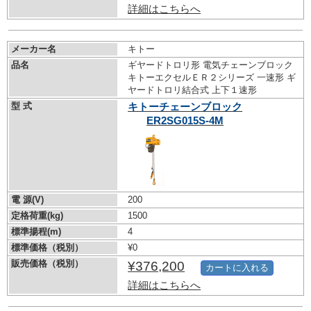
詳細はこちらへ
メーカー名
キトー
品名
ギヤードトロリ形 電気チェーンブロック
キトーエクセルＥＲ２シリーズ 一速形 ギ
ヤードトロリ結合式 上下１速形
型 式
キトーチェーンブロック
ER2SG015S-4M
電 源(V)
200
定格荷重(kg)
1500
標準揚程(m)
4
標準価格（税別）
¥0
販売価格（税別）
¥376,200
カートに入れる
詳細はこちらへ