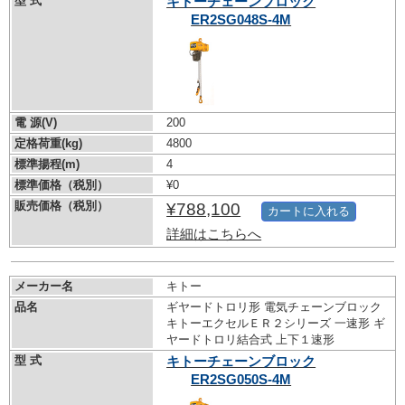
型 式
キトーチェーンブロック
ER2SG048S-4M
電 源(V)
200
定格荷重(kg)
4800
標準揚程(m)
4
標準価格（税別）
¥0
販売価格（税別）
¥788,100
カートに入れる
詳細はこちらへ
メーカー名
キトー
品名
ギヤードトロリ形 電気チェーンブロック
キトーエクセルＥＲ２シリーズ 一速形 ギ
ヤードトロリ結合式 上下１速形
型 式
キトーチェーンブロック
ER2SG050S-4M