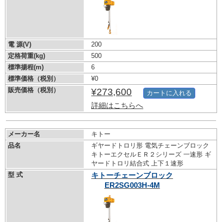
電 源(V)
200
定格荷重(kg)
500
標準揚程(m)
6
標準価格（税別）
¥0
販売価格（税別）
¥273,600
カートに入れる
詳細はこちらへ
メーカー名
キトー
品名
ギヤードトロリ形 電気チェーンブロック
キトーエクセルＥＲ２シリーズ 一速形 ギ
ヤードトロリ結合式 上下１速形
型 式
キトーチェーンブロック
ER2SG003H-4M