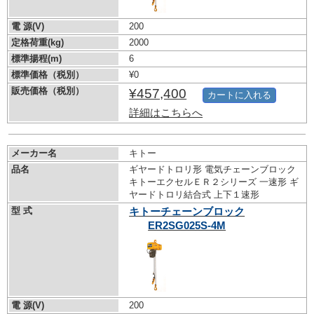
電 源(V)
200
定格荷重(kg)
2000
標準揚程(m)
6
標準価格（税別）
¥0
販売価格（税別）
¥457,400
カートに入れる
詳細はこちらへ
メーカー名
キトー
品名
ギヤードトロリ形 電気チェーンブロック
キトーエクセルＥＲ２シリーズ 一速形 ギ
ヤードトロリ結合式 上下１速形
型 式
キトーチェーンブロック
ER2SG025S-4M
電 源(V)
200