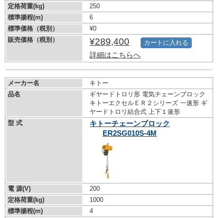
定格荷重(kg)
250
標準揚程(m)
6
標準価格（税別）
¥0
販売価格（税別）
¥289,400
カートに入れる
詳細はこちらへ
メーカー名
キトー
品名
ギヤードトロリ形 電気チェーンブロック
キトーエクセルＥＲ２シリーズ 一速形 ギ
ヤードトロリ結合式 上下１速形
型 式
キトーチェーンブロック
ER2SG010S-4M
電 源(V)
200
定格荷重(kg)
1000
標準揚程(m)
4