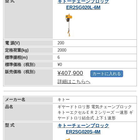
型 式
キトーチェーンブロック
ER2SG020L-6M
電 源(V)
200
定格荷重(kg)
2000
標準揚程(m)
6
標準価格（税別）
¥0
販売価格（税別）
¥407,900
カートに入れる
詳細はこちらへ
メーカー名
キトー
品名
ギヤードトロリ形 電気チェーンブロック
キトーエクセルＥＲ２シリーズ 一速形 ギ
ヤードトロリ結合式 上下１速形
型 式
キトーチェーンブロック
ER2SG020S-4M