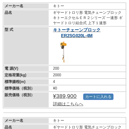
メーカー名
キトー
品名
ギヤードトロリ形 電気チェーンブロック
キトーエクセルＥＲ２シリーズ 一速形 ギ
ヤードトロリ結合式 上下１速形
型 式
キトーチェーンブロック
ER2SG020L-4M
電 源(V)
200
定格荷重(kg)
2000
標準揚程(m)
4
標準価格（税別）
¥0
販売価格（税別）
¥389,900
カートに入れる
詳細はこちらへ
メーカー名
キトー
品名
ギヤードトロリ形 電気チェーンブロック