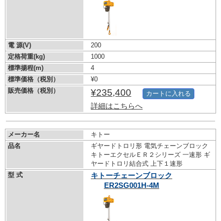
電 源(V)
200
定格荷重(kg)
1000
標準揚程(m)
4
標準価格（税別）
¥0
販売価格（税別）
¥235,400
カートに入れる
詳細はこちらへ
メーカー名
キトー
品名
ギヤードトロリ形 電気チェーンブロック
キトーエクセルＥＲ２シリーズ 一速形 ギ
ヤードトロリ結合式 上下１速形
型 式
キトーチェーンブロック
ER2SG001H-4M