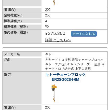
電 源(V)
200
定格荷重(kg)
250
標準揚程(m)
4
標準価格（税別）
¥0
販売価格（税別）
¥275,300
カートに入れる
詳細はこちらへ
メーカー名
キトー
品名
ギヤードトロリ形 電気チェーンブロック
キトーエクセルＥＲ２シリーズ 一速形 ギ
ヤードトロリ結合式 上下１速形
型 式
キトーチェーンブロック
ER2SG003H-6M
電 源(V)
200