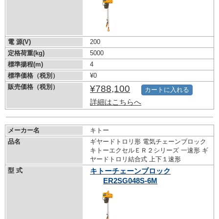
電 源(V)
200
定格荷重(kg)
5000
標準揚程(m)
4
標準価格（税別）
¥0
販売価格（税別）
¥788,100
カートに入れる
詳細はこちらへ
メーカー名
キトー
品名
ギヤードトロリ形 電気チェーンブロック
キトーエクセルＥＲ２シリーズ 一速形 ギ
ヤードトロリ結合式 上下１速形
型 式
キトーチェーンブロック
ER2SG048S-6M