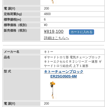
電 源(V)
200
定格荷重(kg)
4800
標準揚程(m)
6
標準価格（税別）
¥0
販売価格（税別）
¥819,100
カートに入れる
詳細はこちらへ
メーカー名
キトー
品名
ギヤードトロリ形 電気チェーンブロック
キトーエクセルＥＲ２シリーズ 一速形 ギ
ヤードトロリ結合式 上下１速形
型 式
キトーチェーンブロック
ER2SG050S-6M
電 源(V)
200