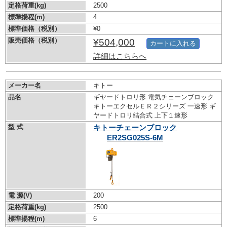
定格荷重(kg)
2500
標準揚程(m)
4
標準価格（税別）
¥0
販売価格（税別）
¥504,000
カートに入れる
詳細はこちらへ
メーカー名
キトー
品名
ギヤードトロリ形 電気チェーンブロック
キトーエクセルＥＲ２シリーズ 一速形 ギ
ヤードトロリ結合式 上下１速形
型 式
キトーチェーンブロック
ER2SG025S-6M
電 源(V)
200
定格荷重(kg)
2500
標準揚程(m)
6