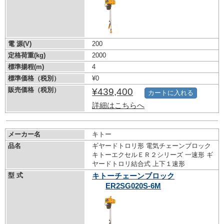
電 源(V)
200
定格荷重(kg)
2000
標準揚程(m)
4
標準価格（税別）
¥0
販売価格（税別）
¥439,400
カートに入れる
詳細はこちらへ
メーカー名
キトー
品名
ギヤードトロリ形 電気チェーンブロック
キトーエクセルＥＲ２シリーズ 一速形 ギ
ヤードトロリ結合式 上下１速形
型 式
キトーチェーンブロック
ER2SG020S-6M