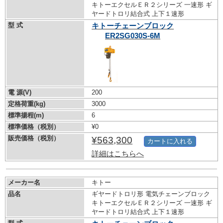
キトーエクセルＥＲ２シリーズ 一速形 ギ
ヤードトロリ結合式 上下１速形
型 式
キトーチェーンブロック
ER2SG030S-6M
電 源(V)
200
定格荷重(kg)
3000
標準揚程(m)
6
標準価格（税別）
¥0
販売価格（税別）
¥563,300
カートに入れる
詳細はこちらへ
メーカー名
キトー
品名
ギヤードトロリ形 電気チェーンブロック
キトーエクセルＥＲ２シリーズ 一速形 ギ
ヤードトロリ結合式 上下１速形