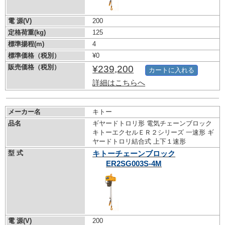
電 源(V)
200
定格荷重(kg)
125
標準揚程(m)
4
標準価格（税別）
¥0
販売価格（税別）
¥239,200
カートに入れる
詳細はこちらへ
メーカー名
キトー
品名
ギヤードトロリ形 電気チェーンブロック
キトーエクセルＥＲ２シリーズ 一速形 ギ
ヤードトロリ結合式 上下１速形
型 式
キトーチェーンブロック
ER2SG003S-4M
電 源(V)
200