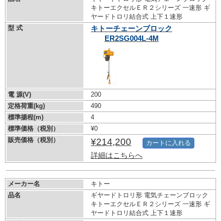
キトーエクセルＥＲ２シリーズ 一速形 ギ
ヤードトロリ結合式 上下１速形
型 式
キトーチェーンブロック
ER2SG004L-4M
電 源(V)
200
定格荷重(kg)
490
標準揚程(m)
4
標準価格（税別）
¥0
販売価格（税別）
¥214,200
カートに入れる
詳細はこちらへ
メーカー名
キトー
品名
ギヤードトロリ形 電気チェーンブロック
キトーエクセルＥＲ２シリーズ 一速形 ギ
ヤードトロリ結合式 上下１速形