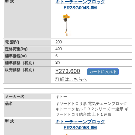
型 式
キトーチェーンブロック
ER2SG004S-6M
電 源(V)
200
定格荷重(kg)
490
標準揚程(m)
6
標準価格（税別）
¥0
販売価格（税別）
¥273,600
カートに入れる
詳細はこちらへ
メーカー名
キトー
品名
ギヤードトロリ形 電気チェーンブロック
キトーエクセルＥＲ２シリーズ 一速形 ギ
ヤードトロリ結合式 上下１速形
型 式
キトーチェーンブロック
ER2SG005S-6M