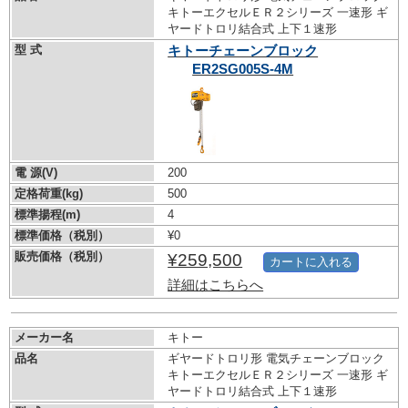
キトーエクセルＥＲ２シリーズ 一速形 ギ
ヤードトロリ結合式 上下１速形
型 式
キトーチェーンブロック
ER2SG005S-4M
電 源(V)
200
定格荷重(kg)
500
標準揚程(m)
4
標準価格（税別）
¥0
販売価格（税別）
¥259,500
カートに入れる
詳細はこちらへ
メーカー名
キトー
品名
ギヤードトロリ形 電気チェーンブロック
キトーエクセルＥＲ２シリーズ 一速形 ギ
ヤードトロリ結合式 上下１速形