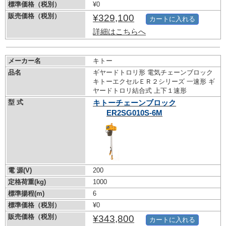
標準価格（税別）
¥0
販売価格（税別）
¥329,100
カートに入れる
詳細はこちらへ
メーカー名
キトー
品名
ギヤードトロリ形 電気チェーンブロック
キトーエクセルＥＲ２シリーズ 一速形 ギ
ヤードトロリ結合式 上下１速形
型 式
キトーチェーンブロック
ER2SG010S-6M
電 源(V)
200
定格荷重(kg)
1000
標準揚程(m)
6
標準価格（税別）
¥0
販売価格（税別）
¥343,800
カートに入れる