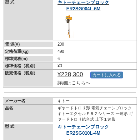
型 式
キトーチェーンブロック
ER2SG004L-6M
電 源(V)
200
定格荷重(kg)
490
標準揚程(m)
6
標準価格（税別）
¥0
販売価格（税別）
¥228,300
カートに入れる
詳細はこちらへ
メーカー名
キトー
品名
ギヤードトロリ形 電気チェーンブロック
キトーエクセルＥＲ２シリーズ 一速形 ギ
ヤードトロリ結合式 上下１速形
型 式
キトーチェーンブロック
ER2SG010L-4M