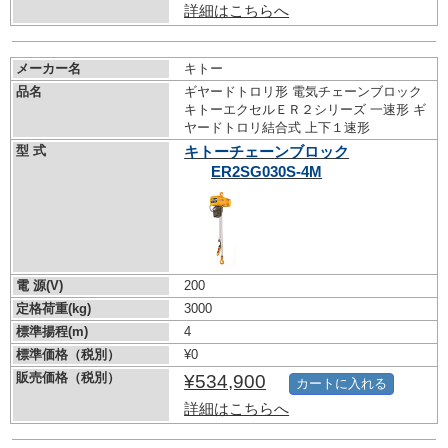
詳細はこちらへ
メーカー名
キトー
品名
ギヤードトロリ形 電気チェーンブロック
キトーエクセルＥＲ２シリーズ 一速形 ギ
ヤードトロリ結合式 上下１速形
型 式
キトーチェーンブロック
ER2SG030S-4M
電 源(V)
200
定格荷重(kg)
3000
標準揚程(m)
4
標準価格（税別）
¥0
販売価格（税別）
¥534,900
カートに入れる
詳細はこちらへ