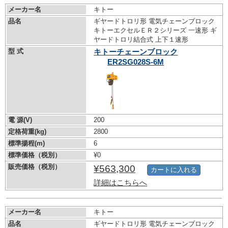
メーカー名
キトー
品名
ギヤードトロリ形 電気チェーンブロック
キトーエクセルＥＲ２シリーズ 一速形 ギ
ヤードトロリ結合式 上下１速形
型 式
キトーチェーンブロック
ER2SG028S-6M
電 源(V)
200
定格荷重(kg)
2800
標準揚程(m)
6
標準価格（税別）
¥0
販売価格（税別）
¥563,300
カートに入れる
詳細はこちらへ
メーカー名
キトー
品名
ギヤードトロリ形 電気チェーンブロック