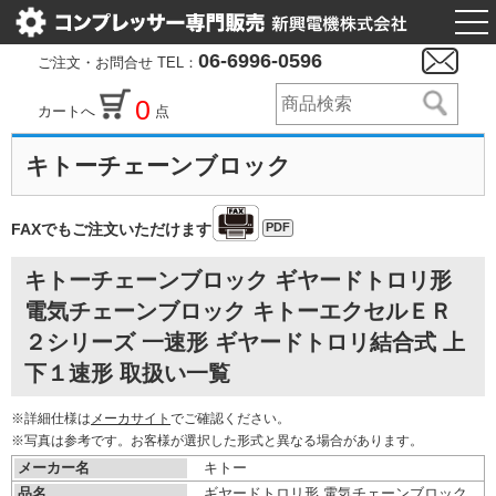
togg
nav
06-6996-0596
ご注文・お問合せ TEL：
0
カートへ
点
キトーチェーンブロック
PDF
FAXでもご注文いただけます
キトーチェーンブロック ギヤードトロリ形
電気チェーンブロック キトーエクセルＥＲ
２シリーズ 一速形 ギヤードトロリ結合式 上
下１速形 取扱い一覧
※詳細仕様は
メーカサイト
でご確認ください。
※写真は参考です。お客様が選択した形式と異なる場合があります。
メーカー名
キトー
品名
ギヤードトロリ形 電気チェーンブロック