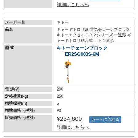
詳細はこちらへ
メーカー名
キトー
品名
ギヤードトロリ形 電気チェーンブロック
キトーエクセルＥＲ２シリーズ 一速形 ギ
ヤードトロリ結合式 上下１速形
型 式
キトーチェーンブロック
ER2SG003S-6M
電 源(V)
200
定格荷重(kg)
250
標準揚程(m)
6
標準価格（税別）
¥0
販売価格（税別）
¥254,800
カートに入れる
詳細はこちらへ