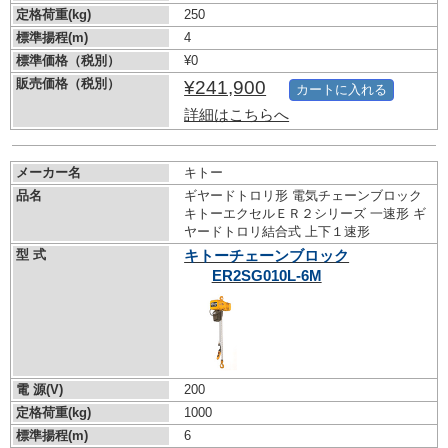
定格荷重(kg)
250
標準揚程(m)
4
標準価格（税別）
¥0
販売価格（税別）
¥241,900
カートに入れる
詳細はこちらへ
メーカー名
キトー
品名
ギヤードトロリ形 電気チェーンブロック
キトーエクセルＥＲ２シリーズ 一速形 ギ
ヤードトロリ結合式 上下１速形
型 式
キトーチェーンブロック
ER2SG010L-6M
電 源(V)
200
定格荷重(kg)
1000
標準揚程(m)
6