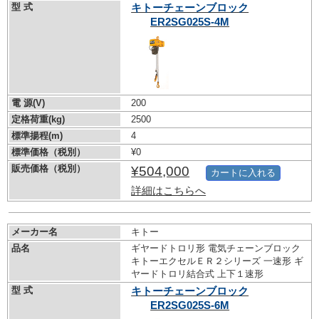
型 式
キトーチェーンブロック
ER2SG025S-4M
電 源(V)
200
定格荷重(kg)
2500
標準揚程(m)
4
標準価格（税別）
¥0
販売価格（税別）
¥504,000
カートに入れる
詳細はこちらへ
メーカー名
キトー
品名
ギヤードトロリ形 電気チェーンブロック
キトーエクセルＥＲ２シリーズ 一速形 ギ
ヤードトロリ結合式 上下１速形
型 式
キトーチェーンブロック
ER2SG025S-6M