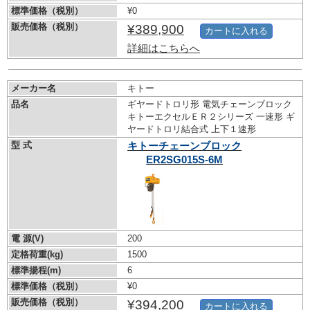
標準価格（税別）
¥0
販売価格（税別）
¥389,900
カートに入れる
詳細はこちらへ
メーカー名
キトー
品名
ギヤードトロリ形 電気チェーンブロック
キトーエクセルＥＲ２シリーズ 一速形 ギ
ヤードトロリ結合式 上下１速形
型 式
キトーチェーンブロック
ER2SG015S-6M
電 源(V)
200
定格荷重(kg)
1500
標準揚程(m)
6
標準価格（税別）
¥0
販売価格（税別）
¥394,200
カートに入れる