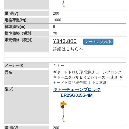
電 源(V)
200
定格荷重(kg)
1000
標準揚程(m)
6
標準価格（税別）
¥0
販売価格（税別）
¥343,800
カートに入れる
詳細はこちらへ
メーカー名
キトー
品名
ギヤードトロリ形 電気チェーンブロック
キトーエクセルＥＲ２シリーズ 一速形 ギ
ヤードトロリ結合式 上下１速形
型 式
キトーチェーンブロック
ER2SG015S-4M
電 源(V)
200