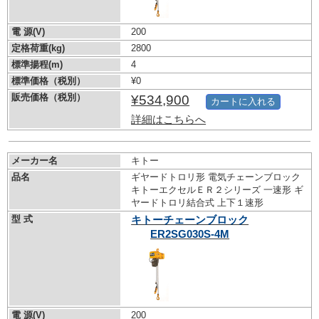
電 源(V)
200
定格荷重(kg)
2800
標準揚程(m)
4
標準価格（税別）
¥0
販売価格（税別）
¥534,900
カートに入れる
詳細はこちらへ
メーカー名
キトー
品名
ギヤードトロリ形 電気チェーンブロック
キトーエクセルＥＲ２シリーズ 一速形 ギ
ヤードトロリ結合式 上下１速形
型 式
キトーチェーンブロック
ER2SG030S-4M
電 源(V)
200