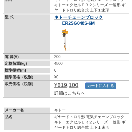
キトーエクセルＥＲ２シリーズ 一速形 ギ
ヤードトロリ結合式 上下１速形
型 式
キトーチェーンブロック
ER2SG048S-6M
電 源(V)
200
定格荷重(kg)
4800
標準揚程(m)
6
標準価格（税別）
¥0
販売価格（税別）
¥819,100
カートに入れる
詳細はこちらへ
メーカー名
キトー
品名
ギヤードトロリ形 電気チェーンブロック
キトーエクセルＥＲ２シリーズ 一速形 ギ
ヤードトロリ結合式 上下１速形