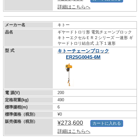
詳細はこちらへ
メーカー名
キトー
品名
ギヤードトロリ形 電気チェーンブロック
キトーエクセルＥＲ２シリーズ 一速形 ギ
ヤードトロリ結合式 上下１速形
型 式
キトーチェーンブロック
ER2SG004S-6M
電 源(V)
200
定格荷重(kg)
490
標準揚程(m)
6
標準価格（税別）
¥0
販売価格（税別）
¥273,600
カートに入れる
詳細はこちらへ