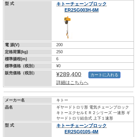
型 式
キトーチェーンブロック
ER2SG003H-6M
電 源(V)
200
定格荷重(kg)
250
標準揚程(m)
6
標準価格（税別）
¥0
販売価格（税別）
¥289,400
カートに入れる
詳細はこちらへ
メーカー名
キトー
品名
ギヤードトロリ形 電気チェーンブロック
キトーエクセルＥＲ２シリーズ 一速形 ギ
ヤードトロリ結合式 上下１速形
型 式
キトーチェーンブロック
ER2SG010S-4M