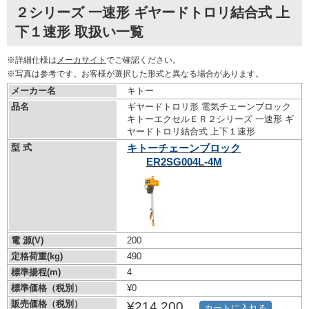
２シリーズ 一速形 ギヤードトロリ結合式 上
下１速形 取扱い一覧
※詳細仕様は
メーカサイト
でご確認ください。
※写真は参考です。お客様が選択した形式と異なる場合があります。
メーカー名
キトー
品名
ギヤードトロリ形 電気チェーンブロック
キトーエクセルＥＲ２シリーズ 一速形 ギ
ヤードトロリ結合式 上下１速形
型 式
キトーチェーンブロック
ER2SG004L-4M
電 源(V)
200
定格荷重(kg)
490
標準揚程(m)
4
標準価格（税別）
¥0
販売価格（税別）
¥214,200
カートに入れる