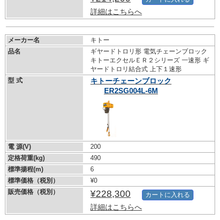
詳細はこちらへ
メーカー名
キトー
品名
ギヤードトロリ形 電気チェーンブロック
キトーエクセルＥＲ２シリーズ 一速形 ギ
ヤードトロリ結合式 上下１速形
型 式
キトーチェーンブロック
ER2SG004L-6M
電 源(V)
200
定格荷重(kg)
490
標準揚程(m)
6
標準価格（税別）
¥0
販売価格（税別）
¥228,300
カートに入れる
詳細はこちらへ