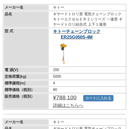
メーカー名
キトー
品名
ギヤードトロリ形 電気チェーンブロック
キトーエクセルＥＲ２シリーズ 一速形 ギ
ヤードトロリ結合式 上下１速形
型 式
キトーチェーンブロック
ER2SG050S-4M
電 源(V)
200
定格荷重(kg)
5000
標準揚程(m)
4
標準価格（税別）
¥0
販売価格（税別）
¥788,100
カートに入れる
詳細はこちらへ
メーカー名
キトー
品名
ギヤードトロリ形 電気チェーンブロック