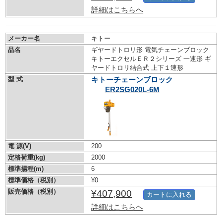
詳細はこちらへ
メーカー名
キトー
品名
ギヤードトロリ形 電気チェーンブロック
キトーエクセルＥＲ２シリーズ 一速形 ギ
ヤードトロリ結合式 上下１速形
型 式
キトーチェーンブロック
ER2SG020L-6M
電 源(V)
200
定格荷重(kg)
2000
標準揚程(m)
6
標準価格（税別）
¥0
販売価格（税別）
¥407,900
カートに入れる
詳細はこちらへ