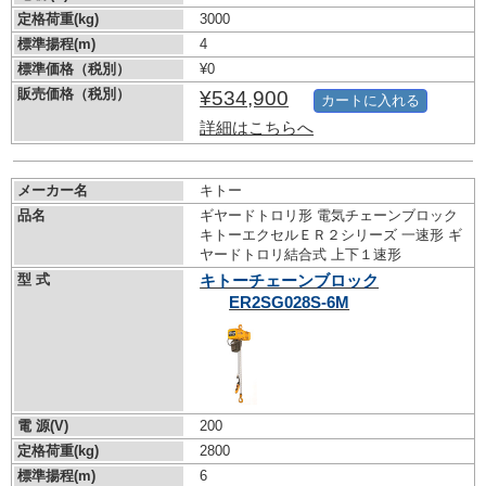
定格荷重(kg)
3000
標準揚程(m)
4
標準価格（税別）
¥0
販売価格（税別）
¥534,900
カートに入れる
詳細はこちらへ
メーカー名
キトー
品名
ギヤードトロリ形 電気チェーンブロック
キトーエクセルＥＲ２シリーズ 一速形 ギ
ヤードトロリ結合式 上下１速形
型 式
キトーチェーンブロック
ER2SG028S-6M
電 源(V)
200
定格荷重(kg)
2800
標準揚程(m)
6