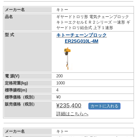
メーカー名
キトー
品名
ギヤードトロリ形 電気チェーンブロック
キトーエクセルＥＲ２シリーズ 一速形 ギ
ヤードトロリ結合式 上下１速形
型 式
キトーチェーンブロック
ER2SG010L-4M
電 源(V)
200
定格荷重(kg)
1000
標準揚程(m)
4
標準価格（税別）
¥0
販売価格（税別）
¥235,400
カートに入れる
詳細はこちらへ
メーカー名
キトー