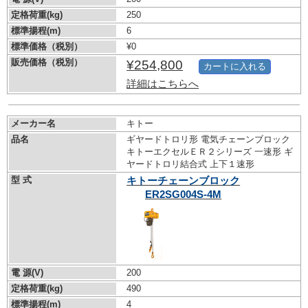
定格荷重(kg)
250
標準揚程(m)
6
標準価格（税別）
¥0
販売価格（税別）
¥254,800
カートに入れる
詳細はこちらへ
メーカー名
キトー
品名
ギヤードトロリ形 電気チェーンブロック
キトーエクセルＥＲ２シリーズ 一速形 ギ
ヤードトロリ結合式 上下１速形
型 式
キトーチェーンブロック
ER2SG004S-4M
電 源(V)
200
定格荷重(kg)
490
標準揚程(m)
4