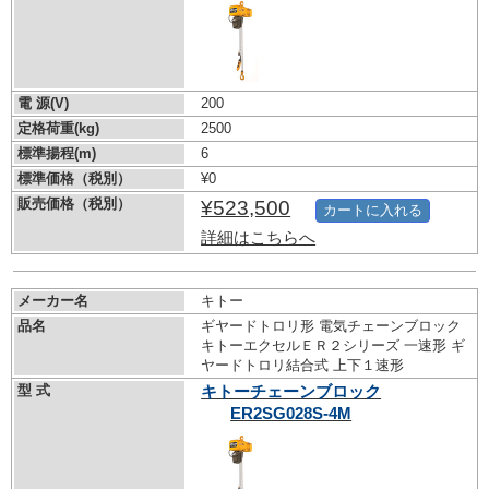
電 源(V)
200
定格荷重(kg)
2500
標準揚程(m)
6
標準価格（税別）
¥0
販売価格（税別）
¥523,500
カートに入れる
詳細はこちらへ
メーカー名
キトー
品名
ギヤードトロリ形 電気チェーンブロック
キトーエクセルＥＲ２シリーズ 一速形 ギ
ヤードトロリ結合式 上下１速形
型 式
キトーチェーンブロック
ER2SG028S-4M