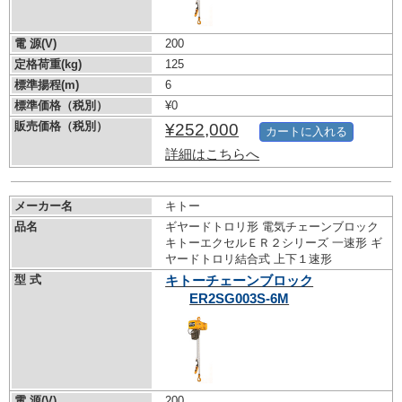
電 源(V)
200
定格荷重(kg)
125
標準揚程(m)
6
標準価格（税別）
¥0
販売価格（税別）
¥252,000
カートに入れる
詳細はこちらへ
メーカー名
キトー
品名
ギヤードトロリ形 電気チェーンブロック
キトーエクセルＥＲ２シリーズ 一速形 ギ
ヤードトロリ結合式 上下１速形
型 式
キトーチェーンブロック
ER2SG003S-6M
電 源(V)
200