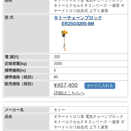
品名
ギヤードトロリ形 電気チェーンブロック
キトーエクセルＥＲ２シリーズ 一速形 ギ
ヤードトロリ結合式 上下１速形
型 式
キトーチェーンブロック
ER2SG020S-6M
電 源(V)
200
定格荷重(kg)
2000
標準揚程(m)
6
標準価格（税別）
¥0
販売価格（税別）
¥457,400
カートに入れる
詳細はこちらへ
メーカー名
キトー
品名
ギヤードトロリ形 電気チェーンブロック
キトーエクセルＥＲ２シリーズ 一速形 ギ
ヤードトロリ結合式 上下１速形