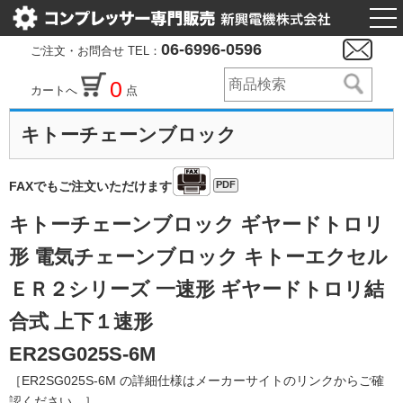
togg
nav
06-6996-0596
ご注文・お問合せ TEL：
0
カートへ
点
キトーチェーンブロック
PDF
FAXでもご注文いただけます
キトーチェーンブロック ギヤードトロリ
形 電気チェーンブロック キトーエクセル
ＥＲ２シリーズ 一速形 ギヤードトロリ結
合式 上下１速形
ER2SG025S-6M
［ER2SG025S-6M の詳細仕様はメーカーサイトのリンクからご確
認ください。］