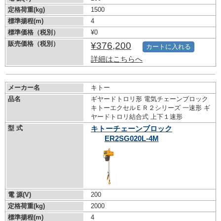
定格荷重(kg)
1500
標準揚程(m)
4
標準価格（税別）
¥0
販売価格（税別）
¥376,200
カートに入れる
詳細はこちらへ
メーカー名
キトー
品名
ギヤードトロリ形 電気チェーンブロック
キトーエクセルＥＲ２シリーズ 一速形 ギ
ヤードトロリ結合式 上下１速形
型 式
キトーチェーンブロック
ER2SG020L-4M
電 源(V)
200
定格荷重(kg)
2000
標準揚程(m)
4