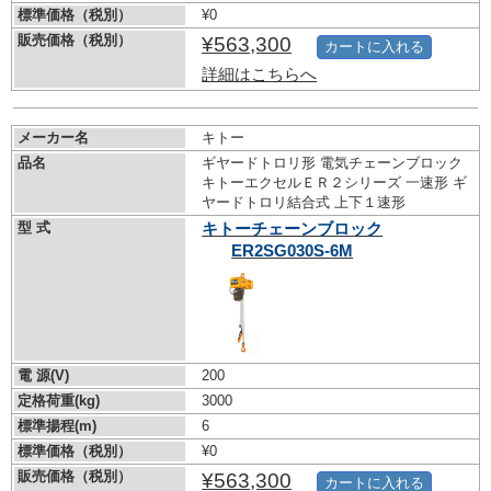
標準価格（税別）
¥0
販売価格（税別）
¥563,300
カートに入れる
詳細はこちらへ
メーカー名
キトー
品名
ギヤードトロリ形 電気チェーンブロック
キトーエクセルＥＲ２シリーズ 一速形 ギ
ヤードトロリ結合式 上下１速形
型 式
キトーチェーンブロック
ER2SG030S-6M
電 源(V)
200
定格荷重(kg)
3000
標準揚程(m)
6
標準価格（税別）
¥0
販売価格（税別）
¥563,300
カートに入れる