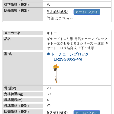
標準価格（税別）
¥0
販売価格（税別）
¥259,500
カートに入れる
詳細はこちらへ
メーカー名
キトー
品名
ギヤードトロリ形 電気チェーンブロック
キトーエクセルＥＲ２シリーズ 一速形 ギ
ヤードトロリ結合式 上下１速形
型 式
キトーチェーンブロック
ER2SG005S-4M
電 源(V)
200
定格荷重(kg)
500
標準揚程(m)
4
標準価格（税別）
¥0
販売価格（税別）
¥259,500
カートに入れる