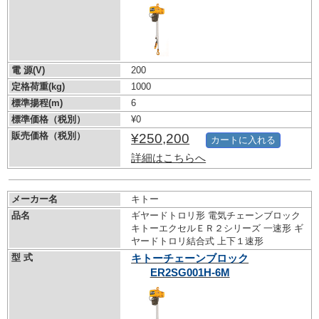
電 源(V)
200
定格荷重(kg)
1000
標準揚程(m)
6
標準価格（税別）
¥0
販売価格（税別）
¥250,200
カートに入れる
詳細はこちらへ
メーカー名
キトー
品名
ギヤードトロリ形 電気チェーンブロック
キトーエクセルＥＲ２シリーズ 一速形 ギ
ヤードトロリ結合式 上下１速形
型 式
キトーチェーンブロック
ER2SG001H-6M