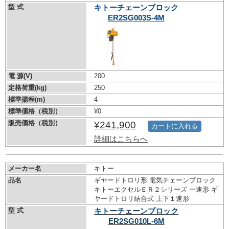
型 式
キトーチェーンブロック
ER2SG003S-4M
電 源(V)
200
定格荷重(kg)
250
標準揚程(m)
4
標準価格（税別）
¥0
販売価格（税別）
¥241,900
カートに入れる
詳細はこちらへ
メーカー名
キトー
品名
ギヤードトロリ形 電気チェーンブロック
キトーエクセルＥＲ２シリーズ 一速形 ギ
ヤードトロリ結合式 上下１速形
型 式
キトーチェーンブロック
ER2SG010L-6M