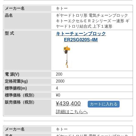
メーカー名
キトー
品名
ギヤードトロリ形 電気チェーンブロック
キトーエクセルＥＲ２シリーズ 一速形 ギ
ヤードトロリ結合式 上下１速形
型 式
キトーチェーンブロック
ER2SG020S-4M
電 源(V)
200
定格荷重(kg)
2000
標準揚程(m)
4
標準価格（税別）
¥0
販売価格（税別）
¥439,400
カートに入れる
詳細はこちらへ
メーカー名
キトー