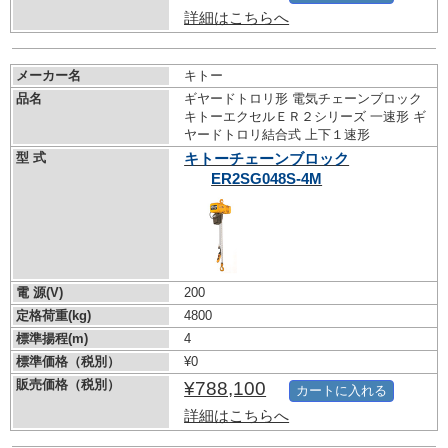
詳細はこちらへ
メーカー名
キトー
品名
ギヤードトロリ形 電気チェーンブロック
キトーエクセルＥＲ２シリーズ 一速形 ギ
ヤードトロリ結合式 上下１速形
型 式
キトーチェーンブロック
ER2SG048S-4M
電 源(V)
200
定格荷重(kg)
4800
標準揚程(m)
4
標準価格（税別）
¥0
販売価格（税別）
¥788,100
カートに入れる
詳細はこちらへ