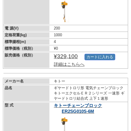
電 源(V)
200
定格荷重(kg)
1000
標準揚程(m)
4
標準価格（税別）
¥0
販売価格（税別）
¥329,100
カートに入れる
詳細はこちらへ
メーカー名
キトー
品名
ギヤードトロリ形 電気チェーンブロック
キトーエクセルＥＲ２シリーズ 一速形 ギ
ヤードトロリ結合式 上下１速形
型 式
キトーチェーンブロック
ER2SG010S-6M