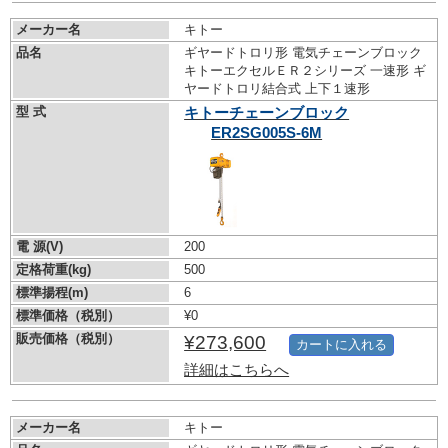
メーカー名
キトー
品名
ギヤードトロリ形 電気チェーンブロック
キトーエクセルＥＲ２シリーズ 一速形 ギ
ヤードトロリ結合式 上下１速形
型 式
キトーチェーンブロック
ER2SG005S-6M
電 源(V)
200
定格荷重(kg)
500
標準揚程(m)
6
標準価格（税別）
¥0
販売価格（税別）
¥273,600
カートに入れる
詳細はこちらへ
メーカー名
キトー