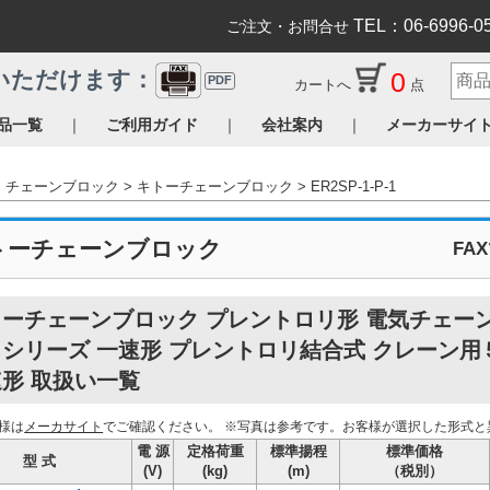
TEL：06-6996-0
ご注文・お問合せ
0
いただけます：
PDF
カートへ
点
｜
｜
｜
品一覧
ご利用ガイド
会社案内
メーカーサイ
チェーンブロック
キトーチェーンブロック
ER2SP-1-P-1
トーチェーンブロック
FA
トーチェーンブロック プレントロリ形 電気チェー
シリーズ 一速形 プレントロリ結合式 クレーン用
形 取扱い一覧
様は
メーカサイト
でご確認ください。
※写真は参考です。お客様が選択した形式と
電 源
定格荷重
標準揚程
標準価格
型 式
(V)
(kg)
(m)
（税別）