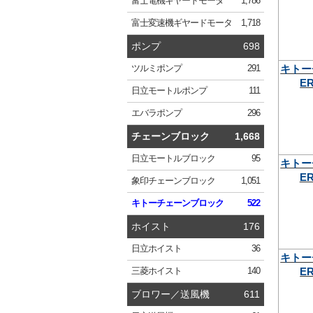
富士電機
ギヤードモータ
1,786
富士変速機
ギヤードモータ
1,718
ポンプ
698
キトー
ツルミ
ポンプ
291
ER
日立
モートルポンプ
111
エバラ
ポンプ
296
チェーンブロック
1,668
日立
モートルブロック
95
キトー
ER
象印
チェーンブロック
1,051
キトー
チェーンブロック
522
ホイスト
176
日立
ホイスト
36
キトー
ER
三菱
ホイスト
140
ブロワー／送風機
611