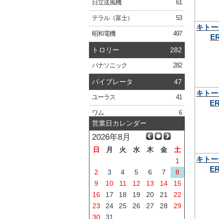
日立
送風機
61
テラル
（富士）
53
キトー
昭和電機
497
ER
トロリー
282
パナソニック
282
バイブレータ
47
キトー
ユーラス
41
ER
ワム
6
営業日カレンダー
2026年8月
日
月
火
水
木
金
土
キトー
1
ER
2
3
4
5
6
7
8
9
10
11
12
13
14
15
16
17
18
19
20
21
22
23
24
25
26
27
28
29
30
31