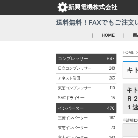
新興電機株式会社
送料無料！FAXでもご注文
｜
｜
HOME
商
HOME
コンプレッサー
647
日立
コンプレッサー
248
キ
アネスト岩田
265
東芝
コンプレッサー
119
キ
Ｒ２
SMC
ドライヤー
15
１速
インバーター
476
三菱
インバーター
167
※詳細仕
東芝
インバーター
70
富士
インバーター
140