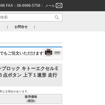
596 FAX：06-6996-5758：
メール
｜
｜
ト
お問合せ
Xでもご注文いただけます
PDF
ンブロック キトーエクセルＥ
５点ボタン 上下１速形 走行
異なる場合があります。
販売価格
（税別）