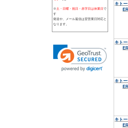
キトー
ER
※
土・日曜・祝日・赤字日は休業日
で
す
発送や、メール返信は翌営業日対応と
なります。
キトー
ER
キトー
ER
キトー
ER