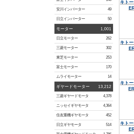
キトー
ER
安川
インバーター
49
日立
インバーター
50
モーター
1,001
日立
モーター
262
キトー
ER
三菱
モーター
302
東芝
モーター
253
富士
モーター
170
ムライ
モーター
14
キトー
ギヤードモーター
13,212
ER
三菱
ギヤードモータ
4,378
ニッセイ
ギヤモータ
4,364
住友重機
ギヤモータ
452
キトー
日立
ギヤモータ
514
ER