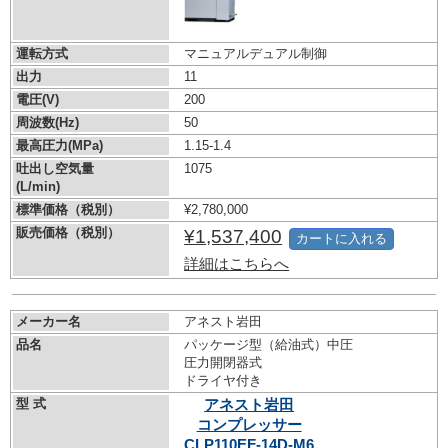
運転方式
マニュアルデュアル制御
出力
11
電圧(V)
200
周波数(Hz)
50
最高圧力(MPa)
1.15-1.4
吐出し空気量
1075
(L/min)
標準価格（税別）
¥2,780,000
販売価格（税別）
¥1,537,400
カートに入れる
詳細はこちらへ
メーカー名
アネスト岩田
品名
パッケージ型（給油式）中圧
圧力開閉器式
ドライヤ付き
型 式
アネスト岩田
コンプレッサー
CLP110EF-14D-M6