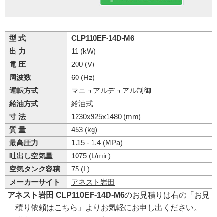
型 式
CLP110EF-14D-M6
出 力
11 (kW)
電 圧
200 (V)
周波数
60 (Hz)
運転方式
マニュアルデュアル制御
給油方式
給油式
寸 法
1230x925x1480 (mm)
質 量
453 (kg)
最高圧力
1.15 - 1.4 (MPa)
吐出し空気量
1075 (L/min)
空気タンク容積
75 (L)
メーカーサイト
アネスト岩田
アネスト岩田 CLP110EF-14D-M6
のお見積りは右の「お見
積り依頼はこちら」よりお気軽にお申し出ください。