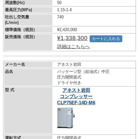
周波数(Hz)
50
最高圧力(MPa)
1.15-1.4
吐出し空気量
740
(L/min)
標準価格（税別）
¥2,420,000
販売価格（税別）
¥1,338,300
カートに入れる
詳細はこちらへ
メーカー名
アネスト岩田
品名
パッケージ型（給油式）中圧
圧力開閉器式
ドライヤ付き
型 式
アネスト岩田
コンプレッサー
CLP75EF-14D-M6
運転方式
圧力開閉器式