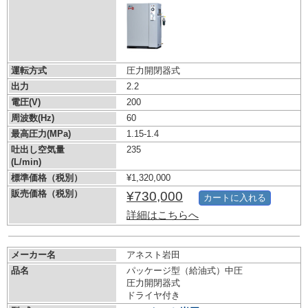
運転方式
圧力開閉器式
出力
2.2
電圧(V)
200
周波数(Hz)
60
最高圧力(MPa)
1.15-1.4
吐出し空気量
235
(L/min)
標準価格（税別）
¥1,320,000
販売価格（税別）
¥730,000
カートに入れる
詳細はこちらへ
メーカー名
アネスト岩田
品名
パッケージ型（給油式）中圧
圧力開閉器式
ドライヤ付き