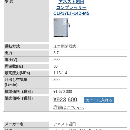
型 式
アネスト岩田
コンプレッサー
CLP37EF-14D-M5
運転方式
圧力開閉器式
出力
3.7
電圧(V)
200
周波数(Hz)
50
最高圧力(MPa)
1.15-1.4
吐出し空気量
390
(L/min)
標準価格（税別）
¥1,670,000
販売価格（税別）
¥923,600
カートに入れる
詳細はこちらへ
メーカー名
アネスト岩田