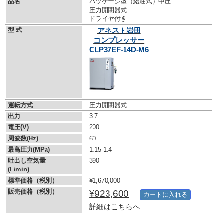
品名
パッケージ型（給油式）中圧
圧力開閉器式
ドライヤ付き
型 式
アネスト岩田
コンプレッサー
CLP37EF-14D-M6
運転方式
圧力開閉器式
出力
3.7
電圧(V)
200
周波数(Hz)
60
最高圧力(MPa)
1.15-1.4
吐出し空気量
390
(L/min)
標準価格（税別）
¥1,670,000
販売価格（税別）
¥923,600
カートに入れる
詳細はこちらへ