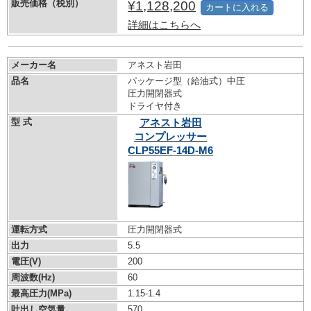
販売価格（税別）
¥1,128,200
カートに入れる
詳細はこちらへ
メーカー名
アネスト岩田
品名
パッケージ型（給油式）中圧
圧力開閉器式
ドライヤ付き
型 式
アネスト岩田
コンプレッサー
CLP55EF-14D-M6
運転方式
圧力開閉器式
出力
5.5
電圧(V)
200
周波数(Hz)
60
最高圧力(MPa)
1.15-1.4
吐出し空気量
570