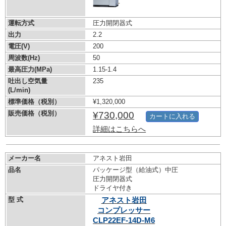
運転方式
圧力開閉器式
出力
2.2
電圧(V)
200
周波数(Hz)
50
最高圧力(MPa)
1.15-1.4
吐出し空気量
235
(L/min)
標準価格（税別）
¥1,320,000
販売価格（税別）
¥730,000
カートに入れる
詳細はこちらへ
メーカー名
アネスト岩田
品名
パッケージ型（給油式）中圧
圧力開閉器式
ドライヤ付き
型 式
アネスト岩田
コンプレッサー
CLP22EF-14D-M6