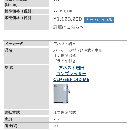
(L/min)
標準価格（税別）
¥2,040,000
販売価格（税別）
¥1,128,200
カートに入れる
詳細はこちらへ
メーカー名
アネスト岩田
品名
パッケージ型（給油式）中圧
圧力開閉器式
ドライヤ付き
型 式
アネスト岩田
コンプレッサー
CLP75EF-14D-M5
運転方式
圧力開閉器式
出力
7.5
電圧(V)
200