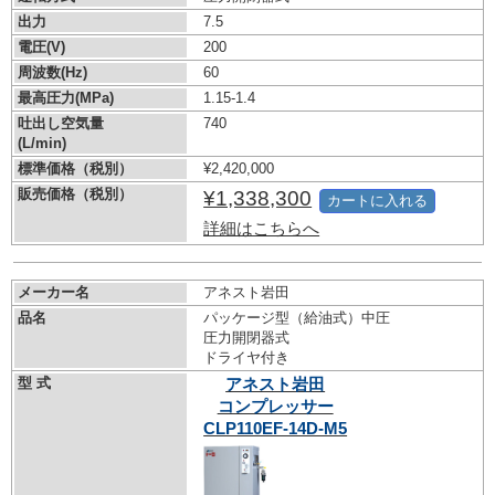
出力
7.5
電圧(V)
200
周波数(Hz)
60
最高圧力(MPa)
1.15-1.4
吐出し空気量
740
(L/min)
標準価格（税別）
¥2,420,000
販売価格（税別）
¥1,338,300
カートに入れる
詳細はこちらへ
メーカー名
アネスト岩田
品名
パッケージ型（給油式）中圧
圧力開閉器式
ドライヤ付き
型 式
アネスト岩田
コンプレッサー
CLP110EF-14D-M5