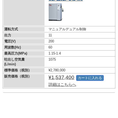
運転方式
マニュアルデュアル制御
出力
11
電圧(V)
200
周波数(Hz)
60
最高圧力(MPa)
1.15-1.4
吐出し空気量
1075
(L/min)
標準価格（税別）
¥2,780,000
販売価格（税別）
¥1,537,400
カートに入れる
詳細はこちらへ