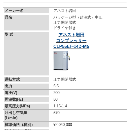
メーカー名
アネスト岩田
品名
パッケージ型（給油式）中圧
圧力開閉器式
ドライヤ付き
型 式
アネスト岩田
コンプレッサー
CLP55EF-14D-M5
運転方式
圧力開閉器式
出力
5.5
電圧(V)
200
周波数(Hz)
50
最高圧力(MPa)
1.15-1.4
吐出し空気量
570
(L/min)
標準価格（税別）
¥2,040,000