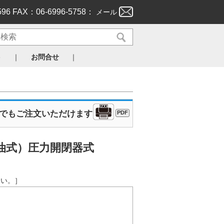
596 FAX：06-6996-5758：
メール
｜
｜
ト
お問合せ
Xでもご注文いただけます
PDF
油式）
圧力開閉器式
さい。］