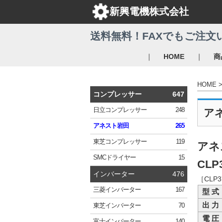
新興電機株式会社
送料無料！FAXでもご注文
｜
｜
HOME
商
HOME
コンプレッサー
647
日立
コンプレッサー
248
ア
アネスト岩田
265
東芝
コンプレッサー
119
アネ
SMC
ドライヤー
15
CLP
インバーター
476
［CLP
三菱
インバーター
167
型 式
出 力
東芝
インバーター
70
電 圧
富士
インバーター
140