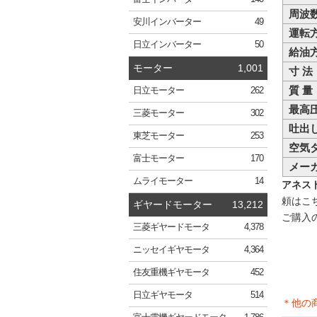
周波
安川
インバーター
49
運転
日立
インバーター
50
給油
モーター
1,001
寸 法
質 量
日立
モーター
262
最高
三菱
モーター
302
吐出
東芝
モーター
253
空気
富士
モーター
170
メー
ムライ
モーター
14
アネスト岩
頼はこ
ギヤードモーター
13,212
ご購入
三菱
ギヤードモータ
4,378
ニッセイ
ギヤモータ
4,364
住友重機
ギヤモータ
452
日立
ギヤモータ
514
＊他の