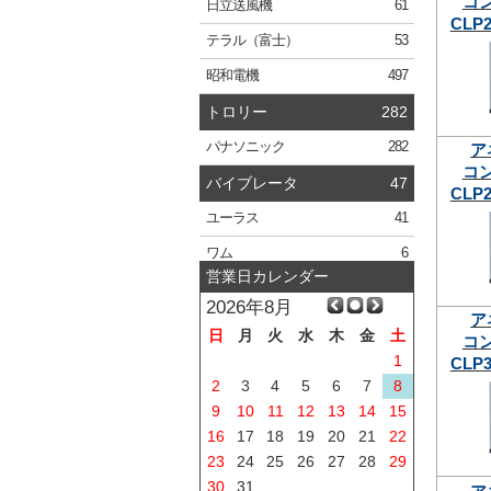
コ
日立
送風機
61
CLP2
テラル
（富士）
53
昭和電機
497
トロリー
282
パナソニック
282
ア
コ
バイブレータ
47
CLP2
ユーラス
41
ワム
6
営業日カレンダー
2026年8月
ア
日
月
火
水
木
金
土
コ
1
CLP3
2
3
4
5
6
7
8
9
10
11
12
13
14
15
16
17
18
19
20
21
22
23
24
25
26
27
28
29
30
31