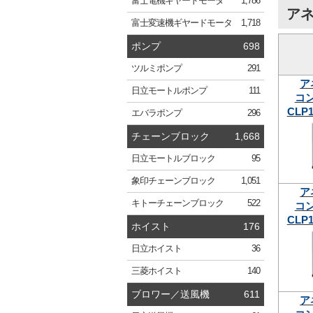
富士電機
ギヤードモータ
1,786
アネ
富士変速機
ギヤードモータ
1,718
ポンプ
698
ツルミ
ポンプ
291
ア
日立
モートルポンプ
111
コ
CLP1
エバラ
ポンプ
296
チェーンブロック
1,668
日立
モートルブロック
95
象印
チェーンブロック
1,051
ア
キトー
チェーンブロック
522
コ
CLP1
ホイスト
176
日立
ホイスト
36
三菱
ホイスト
140
ブロワー／送風機
611
ア