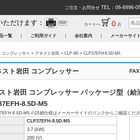
TEL：06-6996-0
ご注文・お問合せ
0
いただけます：
PDF
カートへ
点
｜
｜
｜
品一覧
ご利用ガイド
会社案内
メーカーサイ
コンプレッサー
アネスト岩田
CLP-8D
CLP37EFH-8.5D-M5
ネスト岩田 コンプレッサー
FA
スト岩田 コンプレッサー パッケージ型（給
37EFH-8.5D-M5
37EFH-8.5D-M5 の詳細仕様はメーカーサイトのリンクからご確認くだ
CLP37EFH-8.5D-M5
3.7 (kW)
200 (V)