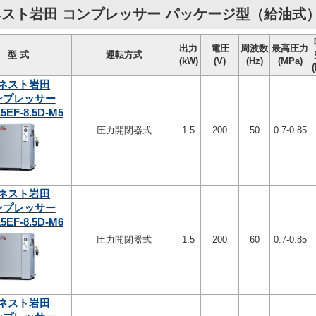
スト岩田 コンプレッサー パッケージ型（給油式
出力
電圧
周波数
最高圧力
型 式
運転方式
(kW)
(V)
(Hz)
(MPa)
ネスト岩田
ンプレッサー
5EF-8.5D-M5
圧力開閉器式
1.5
200
50
0.7-0.85
ネスト岩田
ンプレッサー
5EF-8.5D-M6
圧力開閉器式
1.5
200
60
0.7-0.85
ネスト岩田