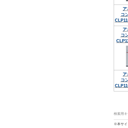
ア
コ
CLP11
ア
コ
CLP1
ア
コ
CLP11
検索用キ
※本サイ