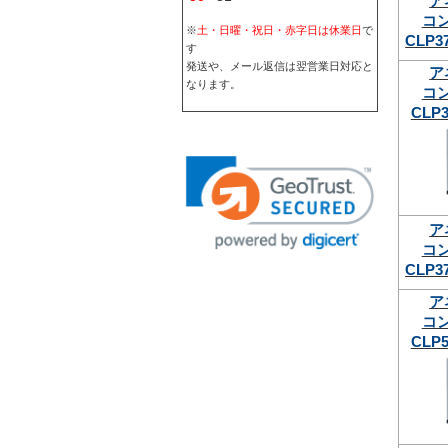
ア
コ
※
土・日曜・祝日・赤字日は休業日
で
CLP3
す
発送や、メール返信は翌営業日対応と
ア
なります。
コ
CLP3
ア
コ
CLP3
ア
コ
CLP5