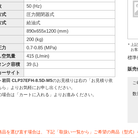
数
50 (Hz)
方式
圧力開閉器式
方式
給油式
890x655x1200 (mm)
200 (kg)
＊上記
圧力
0.7-0.85 (MPa)
お客
し空気量
415 (L/min)
標準
タンク容積
39 (L)
販売
カーサイト
田 CLP37EFH-8.5D-M5
のお見積りは右の「お見積り依
ご
ちら」よりお気軽にお申し出ください。
数
の場合は「カートに入れる」よりお進みください。
商品を選び直す場合は、 下記「取扱い一覧から」ご希望の商品（型式）