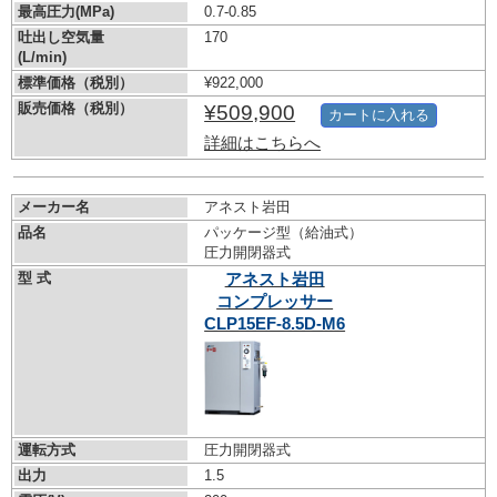
最高圧力(MPa)
0.7-0.85
吐出し空気量
170
(L/min)
標準価格（税別）
¥922,000
販売価格（税別）
¥509,900
カートに入れる
詳細はこちらへ
メーカー名
アネスト岩田
品名
パッケージ型（給油式）
圧力開閉器式
型 式
アネスト岩田
コンプレッサー
CLP15EF-8.5D-M6
運転方式
圧力開閉器式
出力
1.5