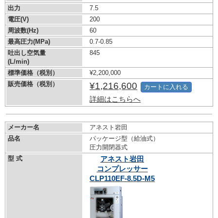
出力
7.5
電圧(V)
200
周波数(Hz)
60
最高圧力(MPa)
0.7-0.85
吐出し空気量
845
(L/min)
標準価格（税別）
¥2,200,000
販売価格（税別）
¥1,216,600
カートに入れる
詳細はこちらへ
メーカー名
アネスト岩田
品名
パッケージ型（給油式）
圧力開閉器式
型 式
アネスト岩田
コンプレッサー
CLP110EF-8.5D-M5