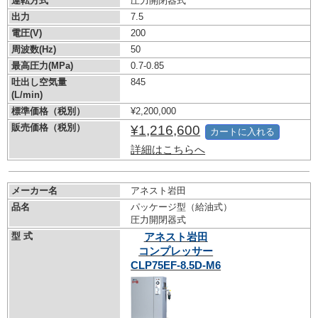
運転方式
圧力開閉器式
出力
7.5
電圧(V)
200
周波数(Hz)
50
最高圧力(MPa)
0.7-0.85
吐出し空気量
845
(L/min)
標準価格（税別）
¥2,200,000
販売価格（税別）
¥1,216,600
カートに入れる
詳細はこちらへ
メーカー名
アネスト岩田
品名
パッケージ型（給油式）
圧力開閉器式
型 式
アネスト岩田
コンプレッサー
CLP75EF-8.5D-M6