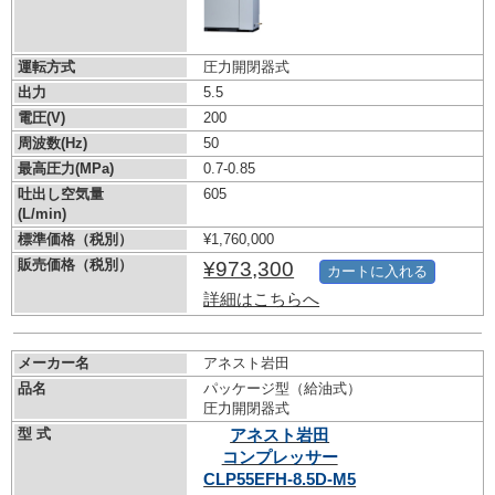
運転方式
圧力開閉器式
出力
5.5
電圧(V)
200
周波数(Hz)
50
最高圧力(MPa)
0.7-0.85
吐出し空気量
605
(L/min)
標準価格（税別）
¥1,760,000
販売価格（税別）
¥973,300
カートに入れる
詳細はこちらへ
メーカー名
アネスト岩田
品名
パッケージ型（給油式）
圧力開閉器式
型 式
アネスト岩田
コンプレッサー
CLP55EFH-8.5D-M5