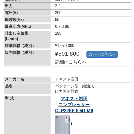
出力
2.2
電圧(V)
200
周波数(Hz)
50
最高圧力(MPa)
0.7-0.85
吐出し空気量
295
(L/min)
標準価格（税別）
¥1,070,000
販売価格（税別）
¥591,800
カートに入れる
詳細はこちらへ
メーカー名
アネスト岩田
品名
パッケージ型（給油式）
圧力開閉器式
型 式
アネスト岩田
コンプレッサー
CLP22EF-8.5D-M6