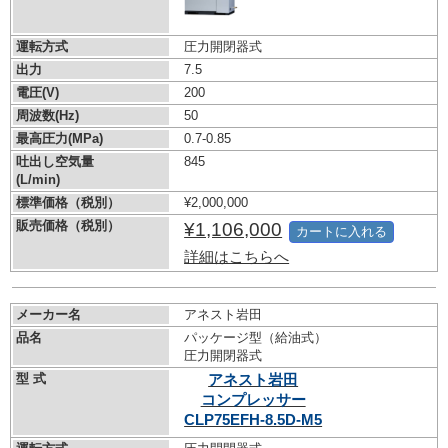
運転方式
圧力開閉器式
出力
7.5
電圧(V)
200
周波数(Hz)
50
最高圧力(MPa)
0.7-0.85
吐出し空気量
845
(L/min)
標準価格（税別）
¥2,000,000
販売価格（税別）
¥1,106,000
カートに入れる
詳細はこちらへ
メーカー名
アネスト岩田
品名
パッケージ型（給油式）
圧力開閉器式
型 式
アネスト岩田
コンプレッサー
CLP75EFH-8.5D-M5