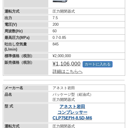
運転方式
圧力開閉器式
出力
7.5
電圧(V)
200
周波数(Hz)
60
最高圧力(MPa)
0.7-0.85
吐出し空気量
845
(L/min)
標準価格（税別）
¥2,000,000
販売価格（税別）
¥1,106,000
カートに入れる
詳細はこちらへ
メーカー名
アネスト岩田
品名
パッケージ型（給油式）
圧力開閉器式
型 式
アネスト岩田
コンプレッサー
CLP75EFH-8.5D-M6
運転方式
圧力開閉器式