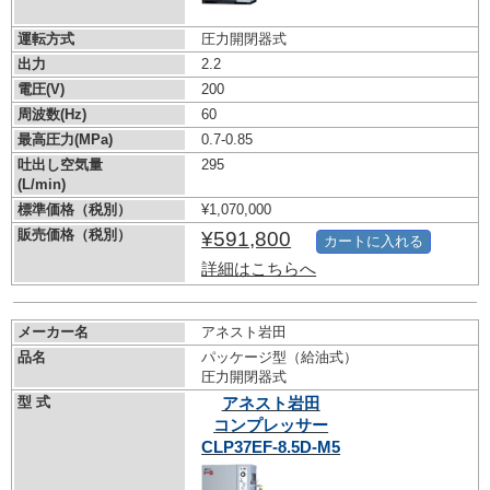
運転方式
圧力開閉器式
出力
2.2
電圧(V)
200
周波数(Hz)
60
最高圧力(MPa)
0.7-0.85
吐出し空気量
295
(L/min)
標準価格（税別）
¥1,070,000
販売価格（税別）
¥591,800
カートに入れる
詳細はこちらへ
メーカー名
アネスト岩田
品名
パッケージ型（給油式）
圧力開閉器式
型 式
アネスト岩田
コンプレッサー
CLP37EF-8.5D-M5