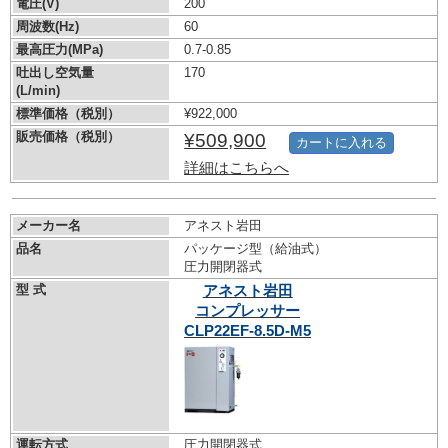
電圧(V)
200
周波数(Hz)
60
最高圧力(MPa)
0.7-0.85
吐出し空気量
170
(L/min)
標準価格（税別）
¥922,000
販売価格（税別）
¥509,900
カートに入れる
詳細はこちらへ
メーカー名
アネスト岩田
品名
パッケージ型（給油式）
圧力開閉器式
型 式
アネスト岩田
コンプレッサー
CLP22EF-8.5D-M5
運転方式
圧力開閉器式