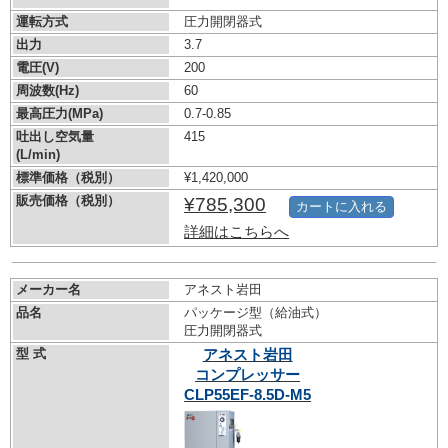
運転方式
圧力開閉器式
出力
3.7
電圧(V)
200
周波数(Hz)
60
最高圧力(MPa)
0.7-0.85
吐出し空気量
415
(L/min)
標準価格（税別）
¥1,420,000
販売価格（税別）
¥785,300
カートに入れる
詳細はこちらへ
メーカー名
アネスト岩田
品名
パッケージ型（給油式）
圧力開閉器式
型 式
アネスト岩田
コンプレッサー
CLP55EF-8.5D-M5