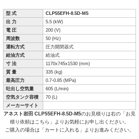
型 式
CLP55EFH-8.5D-M5
出 力
5.5 (kW)
電 圧
200 (V)
周波数
50 (Hz)
運転方式
圧力開閉器式
給油方式
給油式
寸 法
1170x745x1530 (mm)
質 量
335 (kg)
最高圧力
0.7-0.85 (MPa)
吐出し空気量
605 (L/min)
空気タンク容積
70 (L)
メーカーサイト
アネスト岩田 CLP55EFH-8.5D-M5
のお見積りは右の「お見
積り依頼はこちら」よりお気軽にお申し出ください。
ご購入の場合は「カートに入れる」よりお進みください。