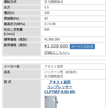
運転方式
圧力開閉器式
出力
5.5
電圧(V)
200
周波数(Hz)
60
最高圧力(MPa)
0.7-0.85
吐出し空気量
605
(L/min)
標準価格（税別）
¥1,860,000
販売価格（税別）
¥1,028,600
カートに入れる
詳細はこちらへ
メーカー名
アネスト岩田
品名
パッケージ型（給油式）
圧力開閉器式
型 式
アネスト岩田
コンプレッサー
CLP75EF-8.5D-M5