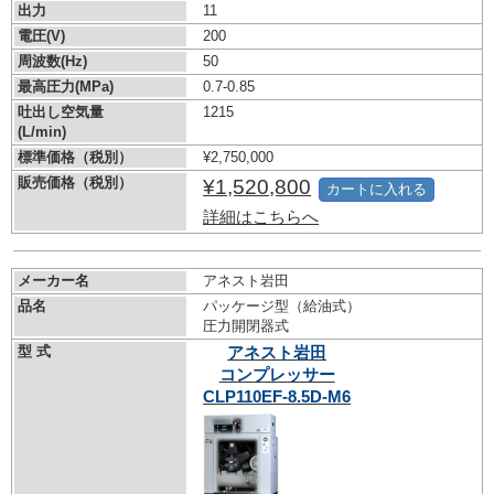
出力
11
電圧(V)
200
周波数(Hz)
50
最高圧力(MPa)
0.7-0.85
吐出し空気量
1215
(L/min)
標準価格（税別）
¥2,750,000
販売価格（税別）
¥1,520,800
カートに入れる
詳細はこちらへ
メーカー名
アネスト岩田
品名
パッケージ型（給油式）
圧力開閉器式
型 式
アネスト岩田
コンプレッサー
CLP110EF-8.5D-M6