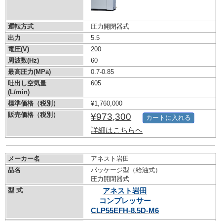
運転方式
圧力開閉器式
出力
5.5
電圧(V)
200
周波数(Hz)
60
最高圧力(MPa)
0.7-0.85
吐出し空気量
605
(L/min)
標準価格（税別）
¥1,760,000
販売価格（税別）
¥973,300
カートに入れる
詳細はこちらへ
メーカー名
アネスト岩田
品名
パッケージ型（給油式）
圧力開閉器式
型 式
アネスト岩田
コンプレッサー
CLP55EFH-8.5D-M6