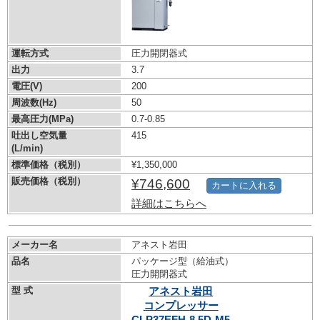
運転方式
圧力開閉器式
出力
3.7
電圧(V)
200
周波数(Hz)
50
最高圧力(MPa)
0.7-0.85
吐出し空気量
415
(L/min)
標準価格（税別）
¥1,350,000
販売価格（税別）
¥746,600
カートに入れる
詳細はこちらへ
メーカー名
アネスト岩田
品名
パッケージ型（給油式）
圧力開閉器式
型 式
アネスト岩田
コンプレッサー
CLP37EFH-8.5D-M5