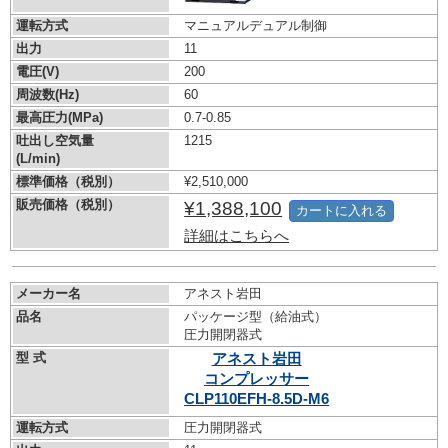
運転方式
マニュアルデュアル制御
出力
11
電圧(V)
200
周波数(Hz)
60
最高圧力(MPa)
0.7-0.85
吐出し空気量
1215
(L/min)
標準価格（税別）
¥2,510,000
販売価格（税別）
¥1,388,100
カートに入れる
詳細はこちらへ
メーカー名
アネスト岩田
品名
パッケージ型（給油式）
圧力開閉器式
型 式
アネスト岩田
コンプレッサー
CLP110EFH-8.5D-M6
運転方式
圧力開閉器式