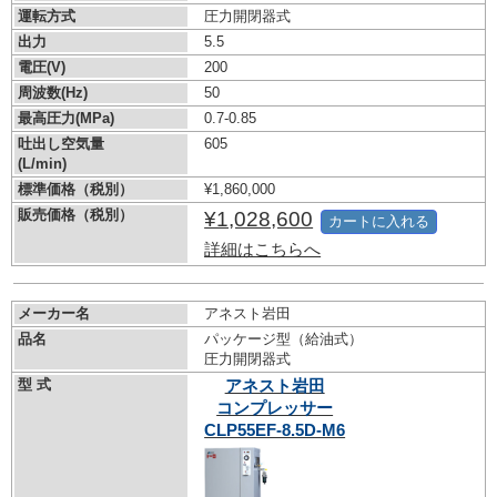
運転方式
圧力開閉器式
出力
5.5
電圧(V)
200
周波数(Hz)
50
最高圧力(MPa)
0.7-0.85
吐出し空気量
605
(L/min)
標準価格（税別）
¥1,860,000
販売価格（税別）
¥1,028,600
カートに入れる
詳細はこちらへ
メーカー名
アネスト岩田
品名
パッケージ型（給油式）
圧力開閉器式
型 式
アネスト岩田
コンプレッサー
CLP55EF-8.5D-M6