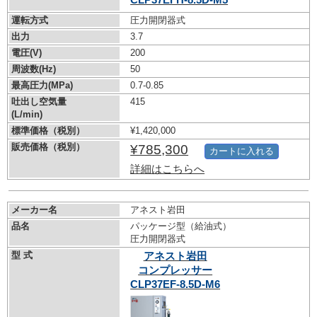
運転方式
圧力開閉器式
出力
3.7
電圧(V)
200
周波数(Hz)
50
最高圧力(MPa)
0.7-0.85
吐出し空気量
415
(L/min)
標準価格（税別）
¥1,420,000
販売価格（税別）
¥785,300
カートに入れる
詳細はこちらへ
メーカー名
アネスト岩田
品名
パッケージ型（給油式）
圧力開閉器式
型 式
アネスト岩田
コンプレッサー
CLP37EF-8.5D-M6