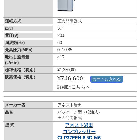
運転方式
圧力開閉器式
出力
3.7
電圧(V)
200
周波数(Hz)
60
最高圧力(MPa)
0.7-0.85
吐出し空気量
415
(L/min)
標準価格（税別）
¥1,350,000
販売価格（税別）
¥746,600
カートに入れる
詳細はこちらへ
メーカー名
アネスト岩田
品名
パッケージ型（給油式）
圧力開閉器式
型 式
アネスト岩田
コンプレッサー
CLP37EFH-8.5D-M6