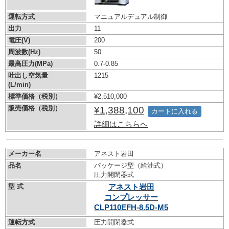
運転方式
マニュアルデュアル制御
出力
11
電圧(V)
200
周波数(Hz)
50
最高圧力(MPa)
0.7-0.85
吐出し空気量
1215
(L/min)
標準価格（税別）
¥2,510,000
販売価格（税別）
¥1,388,100
カートに入れる
詳細はこちらへ
メーカー名
アネスト岩田
品名
パッケージ型（給油式）
圧力開閉器式
型 式
アネスト岩田
コンプレッサー
CLP110EFH-8.5D-M5
運転方式
圧力開閉器式