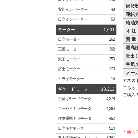
周波
安川
インバーター
49
運転
日立
インバーター
50
給油
モーター
1,001
寸 法
質 量
日立
モーター
262
最高
三菱
モーター
302
吐出
東芝
モーター
253
空気
富士
モーター
170
メー
ムライ
モーター
14
アネスト
こちら
ギヤードモーター
13,212
ご購入
三菱
ギヤードモータ
4,378
ニッセイ
ギヤモータ
4,364
住友重機
ギヤモータ
452
日立
ギヤモータ
514
＊他の