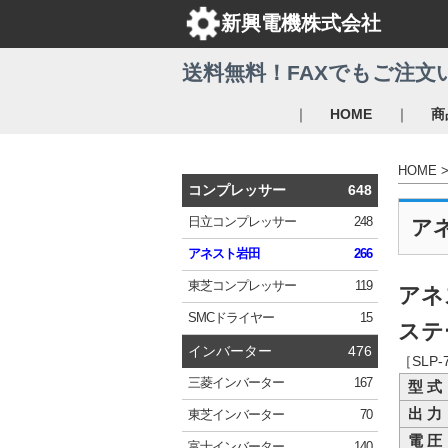
新興電機株式会社
送料無料！FAXでもご注文
｜
｜
HOME
商
HOME
コンプレッサー
648
日立
コンプレッサー
248
ア
アネスト岩田
266
東芝
コンプレッサー
119
アネ
SMC
ドライヤー
15
ステー
インバーター
476
［SLP
三菱
インバーター
167
型 式
出 力
東芝
インバーター
70
電 圧
富士
インバーター
140