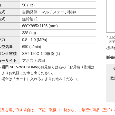
数
50 (Hz)
方式
自動発停・マルチステージ制御
方式
無給油式
680X985X1195 (mm)
338 (kg)
＊上記
圧力
0.8 - 1.0 (MPa)
お客
し空気量
690 (L/min)
標準
タンク容積
SAT-120C-140推奨 (L)
販売
カーサイト
アネスト岩田
岩田 SLP-751EGDM5
のお見積りは右の「お見積り依頼は
ご
」よりお気軽にお申し出ください。
数
の場合は「カートに入れる」よりお進みください。
商品を選び直す場合は、 下記「取扱い一覧から」ご希望の商品（型式）