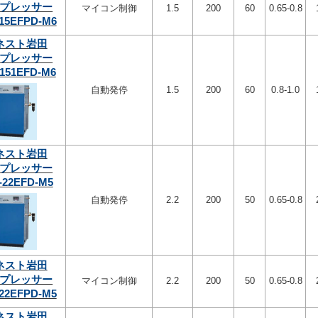
プレッサー
マイコン制御
1.5
200
60
0.65-0.8
15EFPD-M6
ネスト岩田
プレッサー
151EFD-M6
自動発停
1.5
200
60
0.8-1.0
ネスト岩田
プレッサー
-22EFD-M5
自動発停
2.2
200
50
0.65-0.8
ネスト岩田
プレッサー
マイコン制御
2.2
200
50
0.65-0.8
22EFPD-M5
ネスト岩田