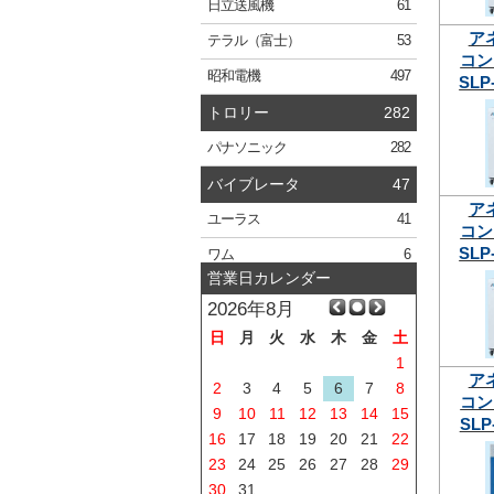
日立
送風機
61
ア
テラル
（富士）
53
コン
昭和電機
497
SLP
トロリー
282
パナソニック
282
バイブレータ
47
ア
ユーラス
41
コン
SLP
ワム
6
営業日カレンダー
2026年8月
日
月
火
水
木
金
土
1
ア
2
3
4
5
6
7
8
コン
9
10
11
12
13
14
15
SLP
16
17
18
19
20
21
22
23
24
25
26
27
28
29
30
31