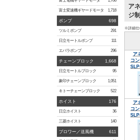
富士電機
ギヤードモータ
1,786
ア
富士変速機
ギヤードモータ
1,718
ジ制
ポンプ
698
※詳細仕
ツルミ
ポンプ
291
日立
モートルポンプ
111
エバラ
ポンプ
296
ア
コン
チェーンブロック
1,668
SLP
日立
モートルブロック
95
象印
チェーンブロック
1,051
キトー
チェーンブロック
522
ホイスト
176
ア
コン
日立
ホイスト
36
SLP
三菱
ホイスト
140
ブロワー／送風機
611