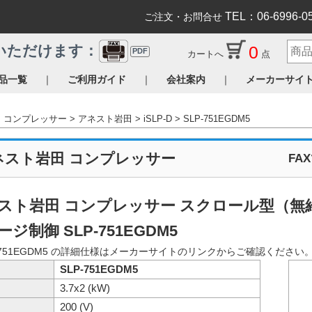
TEL：06-6996-0
ご注文・お問合せ
0
いただけます：
PDF
カートへ
点
｜
｜
｜
品一覧
ご利用ガイド
会社案内
メーカーサイ
コンプレッサー
アネスト岩田
iSLP-D
SLP-751EGDM5
ネスト岩田 コンプレッサー
FA
スト岩田 コンプレッサー スクロール型（無
ジ制御 SLP-751EGDM5
-751EGDM5 の詳細仕様はメーカーサイトのリンクからご確認ください
SLP-751EGDM5
3.7x2 (kW)
200 (V)