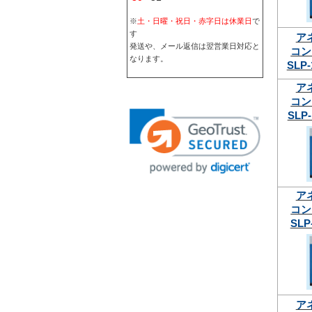
※
土・日曜・祝日・赤字日は休業日
で
す
ア
発送や、メール返信は翌営業日対応と
コン
なります。
SLP-
ア
コン
SLP-
ア
コン
SLP
ア