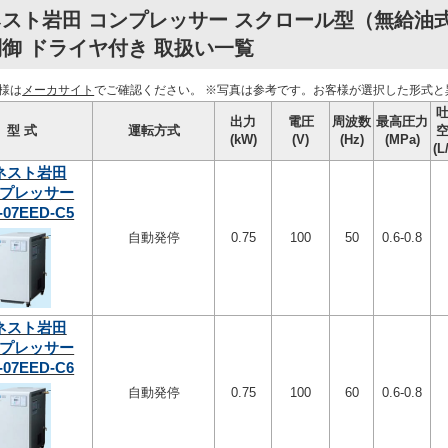
ネスト岩田 コンプレッサー スクロール型（無給油
御 ドライヤ付き 取扱い一覧
様は
メーカサイト
でご確認ください。
※写真は参考です。お客様が選択した形式と
出力
電圧
周波数
最高圧力
型 式
運転方式
(kW)
(V)
(Hz)
(MPa)
(L
ネスト岩田
プレッサー
-07EED-C5
自動発停
0.75
100
50
0.6-0.8
ネスト岩田
プレッサー
-07EED-C6
自動発停
0.75
100
60
0.6-0.8