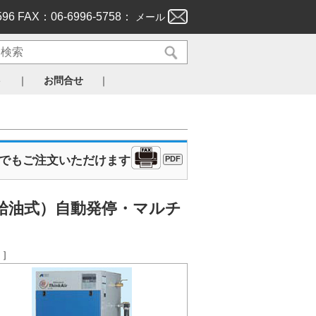
596 FAX：06-6996-5758：
メール
｜
｜
ト
お問合せ
Xでもご注文いただけます
PDF
給油式）
自動発停・マルチ
。］