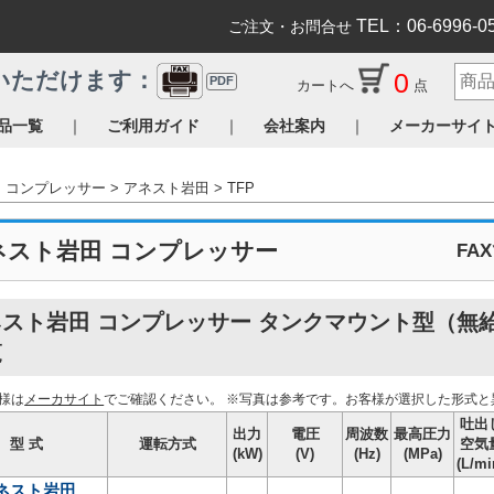
TEL：06-6996-0
ご注文・お問合せ
0
いただけます：
PDF
カートへ
点
｜
｜
｜
品一覧
ご利用ガイド
会社案内
メーカーサイ
コンプレッサー
アネスト岩田
TFP
ネスト岩田 コンプレッサー
FA
ネスト岩田 コンプレッサー タンクマウント型（無
覧
様は
メーカサイト
でご確認ください。
※写真は参考です。お客様が選択した形式と
吐出
出力
電圧
周波数
最高圧力
型 式
運転方式
空気
(kW)
(V)
(Hz)
(MPa)
(L/mi
ネスト岩田