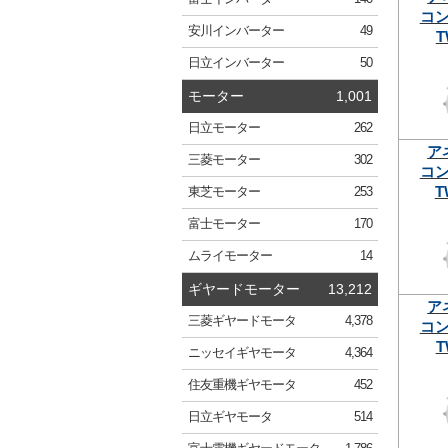
コ
安川
インバーター
49
T
日立
インバーター
50
モーター
1,001
日立
モーター
262
ア
三菱
モーター
302
コ
T
東芝
モーター
253
富士
モーター
170
ムライ
モーター
14
ギヤードモーター
13,212
ア
三菱
ギヤードモータ
4,378
コ
T
ニッセイ
ギヤモータ
4,364
住友重機
ギヤモータ
452
日立
ギヤモータ
514