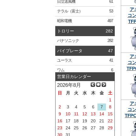
日立
送風機
61
ア
テラル
（富士）
53
コ
TFP
昭和電機
497
トロリー
282
パナソニック
282
バイブレータ
47
ア
ユーラス
41
コ
TFP
ワム
6
営業日カレンダー
2026年8月
日
月
火
水
木
金
土
1
ア
2
3
4
5
6
7
8
コ
9
10
11
12
13
14
15
TFPC
16
17
18
19
20
21
22
23
24
25
26
27
28
29
30
31