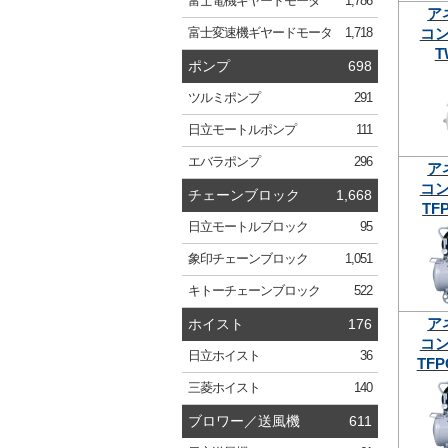
富士電機
ギヤードモータ
1,786
ア
コ
富士変速機
ギヤードモータ
1,718
T
ポンプ
698
ツルミ
ポンプ
291
日立
モートルポンプ
111
エバラ
ポンプ
296
ア
コ
チェーンブロック
1,668
TFP
日立
モートルブロック
95
象印
チェーンブロック
1,051
キトー
チェーンブロック
522
ア
ホイスト
176
コ
日立
ホイスト
36
TFP
三菱
ホイスト
140
ブロワー／送風機
611