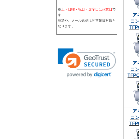
※
土・日曜・祝日・赤字日は休業日
で
ア
す
コ
発送や、メール返信は翌営業日対応と
なります。
TFP
ア
コ
TFPC
ア
コ
TFP