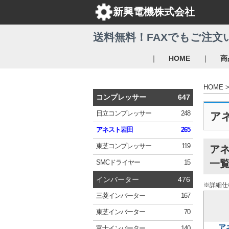
新興電機株式会社
送料無料！FAXでもご注文
｜
｜
HOME
商
HOME
コンプレッサー
647
日立
コンプレッサー
248
ア
アネスト岩田
265
東芝
コンプレッサー
119
ア
一
SMC
ドライヤー
15
インバーター
476
※詳細仕
三菱
インバーター
167
東芝
インバーター
70
ア
富士
インバーター
140