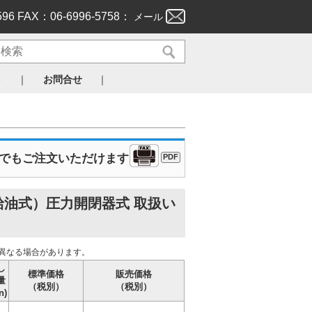
596 FAX：06-6996-5758：
メール
｜
｜
ト
お問合せ
Xでもご注文いただけます
PDF
給油式）圧力開閉器式 取扱い
異なる場合があります。
し
標準価格
販売価格
量
（税別）
（税別）
n)