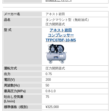
メーカー名
アネスト岩田
品名
タンクマウント型（無給油式）
圧力開閉器式
型 式
アネスト岩田
コンプレッサー
TFPC07BF-10-M5
運転方式
圧力開閉器式
出力
0.75
電圧(V)
200
周波数(Hz)
50
最高圧力(MPa)
0.8-1.0
吐出し空気量
75
(L/min)
標準価格（税別）
¥325,000