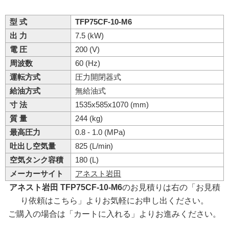
型 式
TFP75CF-10-M6
出 力
7.5 (kW)
電 圧
200 (V)
周波数
60 (Hz)
運転方式
圧力開閉器式
給油方式
無給油式
寸 法
1535x585x1070 (mm)
質 量
244 (kg)
最高圧力
0.8 - 1.0 (MPa)
吐出し空気量
825 (L/min)
空気タンク容積
180 (L)
メーカーサイト
アネスト岩田
アネスト岩田 TFP75CF-10-M6
のお見積りは右の「お見積
り依頼はこちら」よりお気軽にお申し出ください。
ご購入の場合は「カートに入れる」よりお進みください。