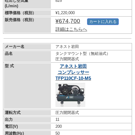
吐出し空気量
825
(L/min)
標準価格（税別）
¥1,220,000
販売価格（税別）
¥674,700
カートに入れる
詳細はこちらへ
メーカー名
アネスト岩田
品名
タンクマウント型（無給油式）
圧力開閉器式
型 式
アネスト岩田
コンプレッサー
TFP110CF-10-M5
運転方式
圧力開閉器式
出力
11
電圧(V)
200
周波数(Hz)
50