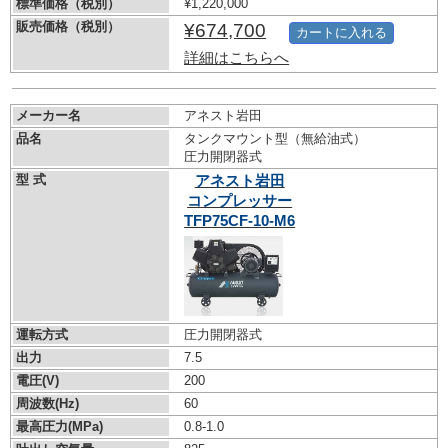
標準価格（税別）
¥1,220,000
販売価格（税別）
¥674,700
カートに入れる
詳細はこちらへ
メーカー名
アネスト岩田
品名
タンクマウント型（無給油式）
圧力開閉器式
型 式
アネスト岩田
コンプレッサー
TFP75CF-10-M6
運転方式
圧力開閉器式
出力
7.5
電圧(V)
200
周波数(Hz)
60
最高圧力(MPa)
0.8-1.0