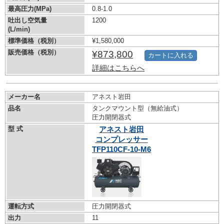
最高圧力(MPa)
0.8-1.0
吐出し空気量
1200
(L/min)
標準価格（税別）
¥1,580,000
販売価格（税別）
¥873,800
カートに入れる
詳細はこちらへ
メーカー名
アネスト岩田
品名
タンクマウント型（無給油式）
圧力開閉器式
型 式
アネスト岩田
コンプレッサー
TFP110CF-10-M6
運転方式
圧力開閉器式
出力
11