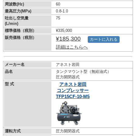
周波数(Hz)
60
最高圧力(MPa)
0.8-1.0
吐出し空気量
75
(L/min)
標準価格（税別）
¥335,000
販売価格（税別）
¥185,300
カートに入れる
詳細はこちらへ
メーカー名
アネスト岩田
品名
タンクマウント型（無給油式）
圧力開閉器式
型 式
アネスト岩田
コンプレッサー
TFP15CF-10-M5
運転方式
圧力開閉器式