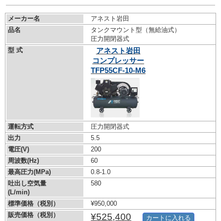
メーカー名
アネスト岩田
品名
タンクマウント型（無給油式）
圧力開閉器式
型 式
アネスト岩田
コンプレッサー
TFP55CF-10-M6
運転方式
圧力開閉器式
出力
5.5
電圧(V)
200
周波数(Hz)
60
最高圧力(MPa)
0.8-1.0
吐出し空気量
580
(L/min)
標準価格（税別）
¥950,000
販売価格（税別）
¥525,400
カートに入れる