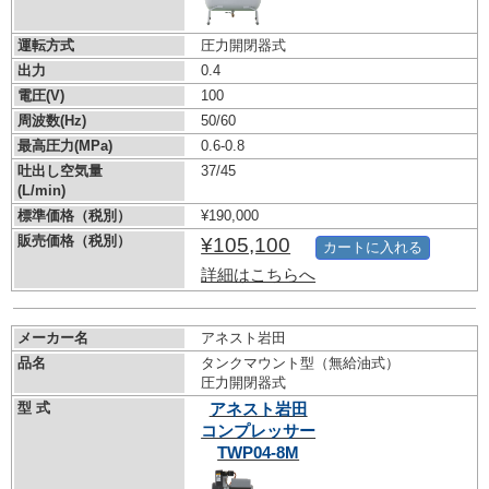
運転方式
圧力開閉器式
出力
0.4
電圧(V)
100
周波数(Hz)
50/60
最高圧力(MPa)
0.6-0.8
吐出し空気量
37/45
(L/min)
標準価格（税別）
¥190,000
販売価格（税別）
¥105,100
カートに入れる
詳細はこちらへ
メーカー名
アネスト岩田
品名
タンクマウント型（無給油式）
圧力開閉器式
型 式
アネスト岩田
コンプレッサー
TWP04-8M