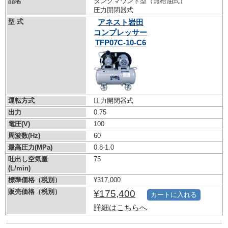
品名
タンクマウント型（無給油式）
圧力開閉器式
型 式
アネスト岩田
コンプレッサー
TFP07C-10-C6
運転方式
圧力開閉器式
出力
0.75
電圧(V)
100
周波数(Hz)
60
最高圧力(MPa)
0.8-1.0
吐出し空気量
75
(L/min)
標準価格（税別）
¥317,000
販売価格（税別）
¥175,400
カートに入れる
詳細はこちらへ