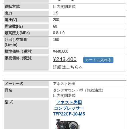
運転方式
圧力開閉器式
出力
1.5
電圧(V)
200
周波数(Hz)
60
最高圧力(MPa)
0.8-1.0
吐出し空気量
160
(L/min)
標準価格（税別）
¥440,000
販売価格（税別）
¥243,400
カートに入れる
詳細はこちらへ
メーカー名
アネスト岩田
品名
タンクマウント型（無給油式）
圧力開閉器式
型 式
アネスト岩田
コンプレッサー
TFP22CF-10-M5