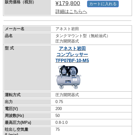
販売価格（税別）
¥179,800
カートに入れる
詳細はこちらへ
メーカー名
アネスト岩田
品名
タンクマウント型（無給油式）
圧力開閉器式
型 式
アネスト岩田
コンプレッサー
TFP07BF-10-M5
運転方式
圧力開閉器式
出力
0.75
電圧(V)
200
周波数(Hz)
50
最高圧力(MPa)
0.8-1.0
吐出し空気量
75
(L/min)