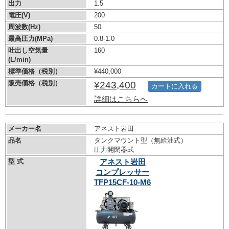
出力
1.5
電圧(V)
200
周波数(Hz)
50
最高圧力(MPa)
0.8-1.0
吐出し空気量
160
(L/min)
標準価格（税別）
¥440,000
販売価格（税別）
¥243,400
カートに入れる
詳細はこちらへ
メーカー名
アネスト岩田
品名
タンクマウント型（無給油式）
圧力開閉器式
型 式
アネスト岩田
コンプレッサー
TFP15CF-10-M6