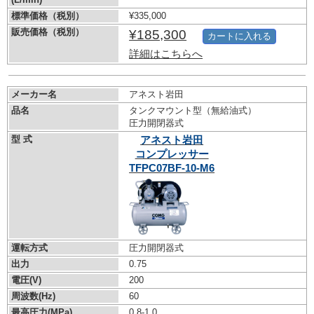
標準価格（税別）
¥335,000
販売価格（税別）
¥185,300
カートに入れる
詳細はこちらへ
メーカー名
アネスト岩田
品名
タンクマウント型（無給油式）
圧力開閉器式
型 式
アネスト岩田
コンプレッサー
TFPC07BF-10-M6
運転方式
圧力開閉器式
出力
0.75
電圧(V)
200
周波数(Hz)
60
最高圧力(MPa)
0.8-1.0