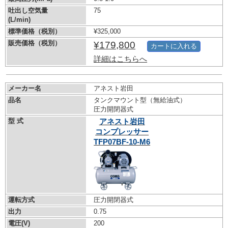
吐出し空気量
75
(L/min)
標準価格（税別）
¥325,000
販売価格（税別）
¥179,800
カートに入れる
詳細はこちらへ
メーカー名
アネスト岩田
品名
タンクマウント型（無給油式）
圧力開閉器式
型 式
アネスト岩田
コンプレッサー
TFP07BF-10-M6
運転方式
圧力開閉器式
出力
0.75
電圧(V)
200