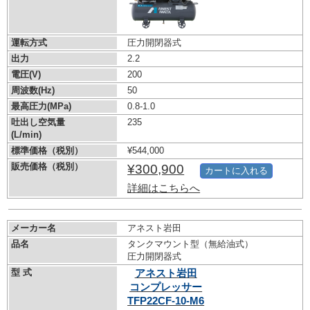
運転方式
圧力開閉器式
出力
2.2
電圧(V)
200
周波数(Hz)
50
最高圧力(MPa)
0.8-1.0
吐出し空気量
235
(L/min)
標準価格（税別）
¥544,000
販売価格（税別）
¥300,900
カートに入れる
詳細はこちらへ
メーカー名
アネスト岩田
品名
タンクマウント型（無給油式）
圧力開閉器式
型 式
アネスト岩田
コンプレッサー
TFP22CF-10-M6