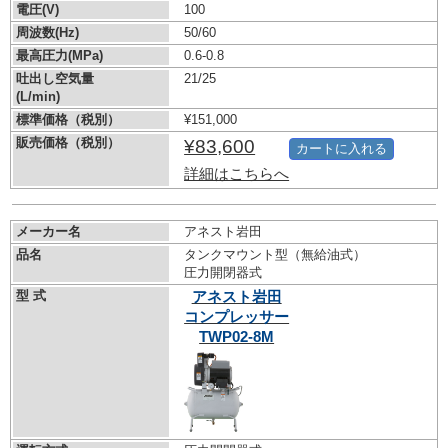
電圧(V)
100
周波数(Hz)
50/60
最高圧力(MPa)
0.6-0.8
吐出し空気量
21/25
(L/min)
標準価格（税別）
¥151,000
販売価格（税別）
¥83,600
カートに入れる
詳細はこちらへ
メーカー名
アネスト岩田
品名
タンクマウント型（無給油式）
圧力開閉器式
型 式
アネスト岩田
コンプレッサー
TWP02-8M