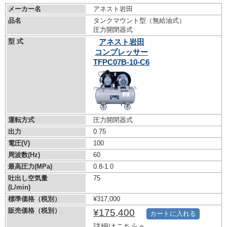
メーカー名
アネスト岩田
品名
タンクマウント型（無給油式）
圧力開閉器式
型 式
アネスト岩田
コンプレッサー
TFPC07B-10-C6
運転方式
圧力開閉器式
出力
0.75
電圧(V)
100
周波数(Hz)
60
最高圧力(MPa)
0.8-1.0
吐出し空気量
75
(L/min)
標準価格（税別）
¥317,000
販売価格（税別）
¥175,400
カートに入れる
詳細はこちらへ