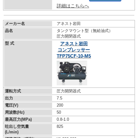
詳細はこちらへ
メーカー名
アネスト岩田
品名
タンクマウント型（無給油式）
圧力開閉器式
型 式
アネスト岩田
コンプレッサー
TFP75CF-10-M5
運転方式
圧力開閉器式
出力
7.5
電圧(V)
200
周波数(Hz)
50
最高圧力(MPa)
0.8-1.0
吐出し空気量
825
(L/min)