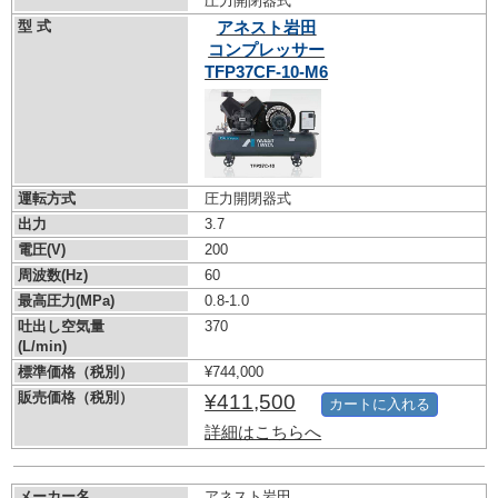
圧力開閉器式
型 式
アネスト岩田
コンプレッサー
TFP37CF-10-M6
運転方式
圧力開閉器式
出力
3.7
電圧(V)
200
周波数(Hz)
60
最高圧力(MPa)
0.8-1.0
吐出し空気量
370
(L/min)
標準価格（税別）
¥744,000
販売価格（税別）
¥411,500
カートに入れる
詳細はこちらへ
メーカー名
アネスト岩田