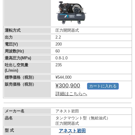
運転方式
圧力開閉器式
出力
2.2
電圧(V)
200
周波数(Hz)
60
最高圧力(MPa)
0.8-1.0
吐出し空気量
235
(L/min)
標準価格（税別）
¥544,000
販売価格（税別）
¥300,900
カートに入れる
詳細はこちらへ
メーカー名
アネスト岩田
品名
タンクマウント型（無給油式）
圧力開閉器式
型 式
アネスト岩田