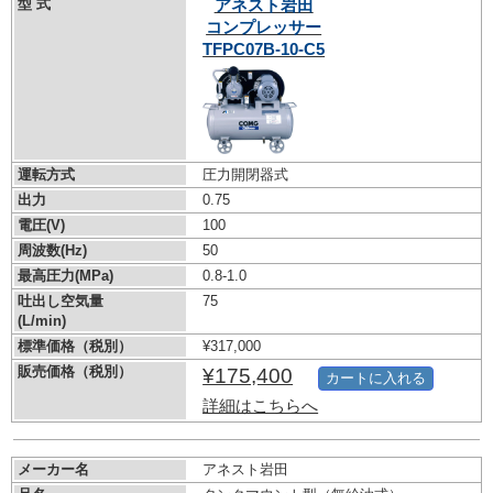
型 式
アネスト岩田
コンプレッサー
TFPC07B-10-C5
運転方式
圧力開閉器式
出力
0.75
電圧(V)
100
周波数(Hz)
50
最高圧力(MPa)
0.8-1.0
吐出し空気量
75
(L/min)
標準価格（税別）
¥317,000
販売価格（税別）
¥175,400
カートに入れる
詳細はこちらへ
メーカー名
アネスト岩田