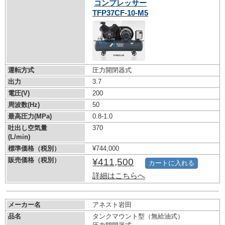
コンプレッサー
TFP37CF-10-M5
運転方式
圧力開閉器式
出力
3.7
電圧(V)
200
周波数(Hz)
50
最高圧力(MPa)
0.8-1.0
吐出し空気量
370
(L/min)
標準価格（税別）
¥744,000
販売価格（税別）
¥411,500
カートに入れる
詳細はこちらへ
メーカー名
アネスト岩田
品名
タンクマウント型（無給油式）