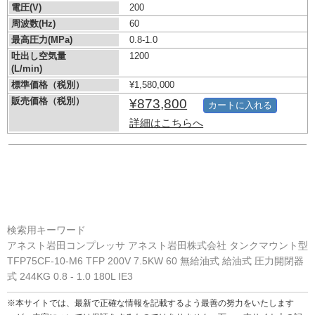
電圧(V)
200
周波数(Hz)
60
最高圧力(MPa)
0.8-1.0
吐出し空気量
1200
(L/min)
標準価格（税別）
¥1,580,000
販売価格（税別）
¥873,800
カートに入れる
詳細はこちらへ
検索用キーワード
アネスト岩田コンプレッサ アネスト岩田株式会社 タンクマウント型
TFP75CF-10-M6 TFP 200V 7.5KW 60 無給油式 給油式 圧力開閉器
式 244KG 0.8 - 1.0 180L IE3
※本サイトでは、最新で正確な情報を記載するよう最善の努力をいたします