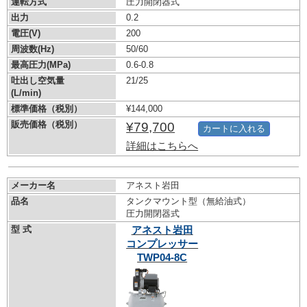
運転方式
圧力開閉器式
出力
0.2
電圧(V)
200
周波数(Hz)
50/60
最高圧力(MPa)
0.6-0.8
吐出し空気量
21/25
(L/min)
標準価格（税別）
¥144,000
販売価格（税別）
¥79,700
カートに入れる
詳細はこちらへ
メーカー名
アネスト岩田
品名
タンクマウント型（無給油式）
圧力開閉器式
型 式
アネスト岩田
コンプレッサー
TWP04-8C