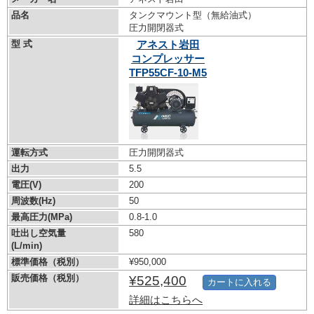
品名
タンクマウント型（無給油式）
圧力開閉器式
型 式
アネスト岩田
コンプレッサー
TFP55CF-10-M5
運転方式
圧力開閉器式
出力
5.5
電圧(V)
200
周波数(Hz)
50
最高圧力(MPa)
0.8-1.0
吐出し空気量
580
(L/min)
標準価格（税別）
¥950,000
販売価格（税別）
¥525,400
カートに入れる
詳細はこちらへ