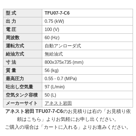
型 式
TFU07-7-C6
出 力
0.75 (kW)
電 圧
100 (V)
周波数
60 (Hz)
運転方式
自動アンローダ式
給油方式
無給油式
寸 法
800x375x735 (mm)
質 量
56 (kg)
最高圧力
0.55 - 0.7 (MPa)
吐出し空気量
97 (L/min)
空気タンク容積
50 (L)
メーカーサイト
アネスト岩田
アネスト岩田 TFU07-7-C6
のお見積りは右の「お見積り依
頼はこちら」よりお気軽にお申し出ください。
ご購入の場合は「カートに入れる」よりお進みください。