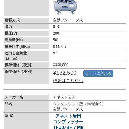
運転方式
自動アンローダ式
出力
0.75
電圧(V)
200
周波数(Hz)
50
最高圧力(MPa)
0.55-0.7
吐出し空気量
97
(L/min)
標準価格（税別）
¥330,000
販売価格（税別）
¥182,500
カートに入れる
詳細はこちらへ
メーカー名
アネスト岩田
品名
タンクマウント型（無給油式）
自動アンローダ式
型 式
アネスト岩田
コンプレッサー
TFU07BF-7-M6