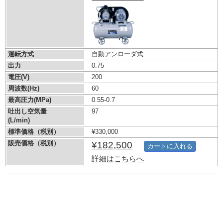
運転方式
自動アンローダ式
出力
0.75
電圧(V)
200
周波数(Hz)
60
最高圧力(MPa)
0.55-0.7
吐出し空気量
97
(L/min)
標準価格（税別）
¥330,000
販売価格（税別）
¥182,500
カートに入れる
詳細はこちらへ