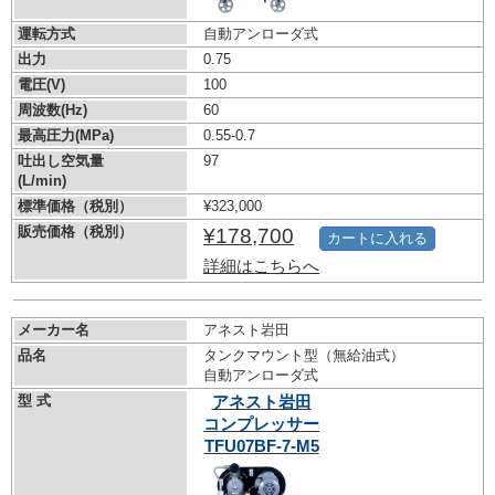
運転方式
自動アンローダ式
出力
0.75
電圧(V)
100
周波数(Hz)
60
最高圧力(MPa)
0.55-0.7
吐出し空気量
97
(L/min)
標準価格（税別）
¥323,000
販売価格（税別）
¥178,700
カートに入れる
詳細はこちらへ
メーカー名
アネスト岩田
品名
タンクマウント型（無給油式）
自動アンローダ式
型 式
アネスト岩田
コンプレッサー
TFU07BF-7-M5