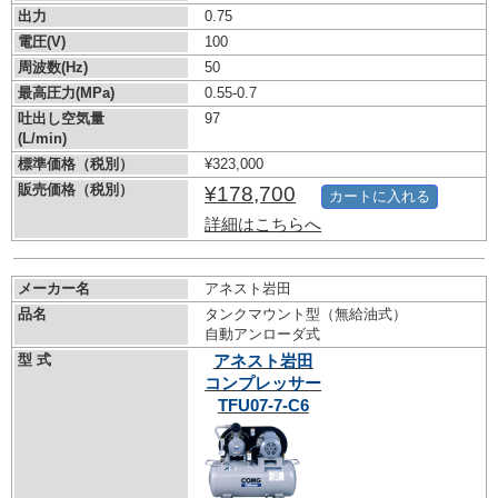
出力
0.75
電圧(V)
100
周波数(Hz)
50
最高圧力(MPa)
0.55-0.7
吐出し空気量
97
(L/min)
標準価格（税別）
¥323,000
販売価格（税別）
¥178,700
カートに入れる
詳細はこちらへ
メーカー名
アネスト岩田
品名
タンクマウント型（無給油式）
自動アンローダ式
型 式
アネスト岩田
コンプレッサー
TFU07-7-C6