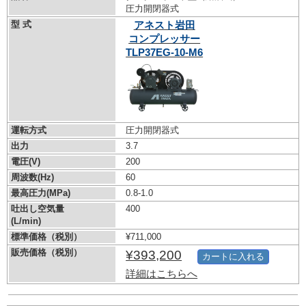
圧力開閉器式
型 式
アネスト岩田
コンプレッサー
TLP37EG-10-M6
運転方式
圧力開閉器式
出力
3.7
電圧(V)
200
周波数(Hz)
60
最高圧力(MPa)
0.8-1.0
吐出し空気量
400
(L/min)
標準価格（税別）
¥711,000
販売価格（税別）
¥393,200
カートに入れる
詳細はこちらへ