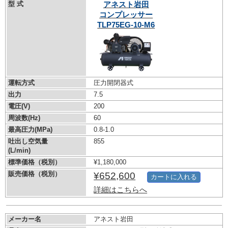
型 式
アネスト岩田
コンプレッサー
TLP75EG-10-M6
運転方式
圧力開閉器式
出力
7.5
電圧(V)
200
周波数(Hz)
60
最高圧力(MPa)
0.8-1.0
吐出し空気量
855
(L/min)
標準価格（税別）
¥1,180,000
販売価格（税別）
¥652,600
カートに入れる
詳細はこちらへ
メーカー名
アネスト岩田