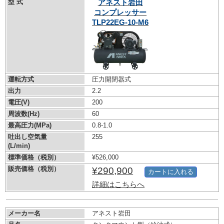
型 式
アネスト岩田
コンプレッサー
TLP22EG-10-M6
運転方式
圧力開閉器式
出力
2.2
電圧(V)
200
周波数(Hz)
60
最高圧力(MPa)
0.8-1.0
吐出し空気量
255
(L/min)
標準価格（税別）
¥526,000
販売価格（税別）
¥290,900
カートに入れる
詳細はこちらへ
メーカー名
アネスト岩田