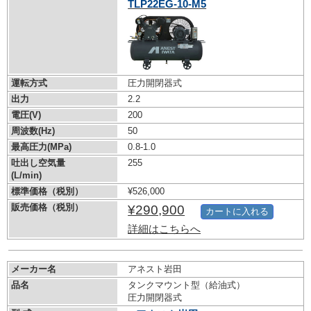
TLP22EG-10-M5
運転方式
圧力開閉器式
出力
2.2
電圧(V)
200
周波数(Hz)
50
最高圧力(MPa)
0.8-1.0
吐出し空気量
255
(L/min)
標準価格（税別）
¥526,000
販売価格（税別）
¥290,900
カートに入れる
詳細はこちらへ
メーカー名
アネスト岩田
品名
タンクマウント型（給油式）
圧力開閉器式