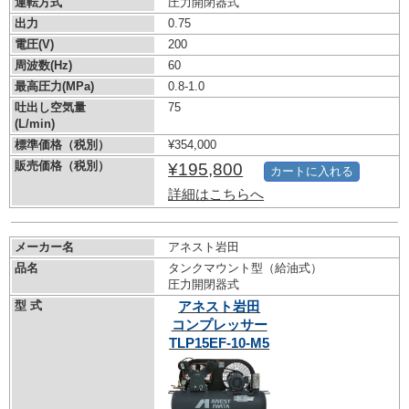
運転方式
圧力開閉器式
出力
0.75
電圧(V)
200
周波数(Hz)
60
最高圧力(MPa)
0.8-1.0
吐出し空気量
75
(L/min)
標準価格（税別）
¥354,000
販売価格（税別）
¥195,800
カートに入れる
詳細はこちらへ
メーカー名
アネスト岩田
品名
タンクマウント型（給油式）
圧力開閉器式
型 式
アネスト岩田
コンプレッサー
TLP15EF-10-M5