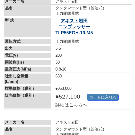
メーカー名
アネスト岩田
品名
タンクマウント型（給油式）
圧力開閉器式
型 式
アネスト岩田
コンプレッサー
TLP55EGH-10-M5
運転方式
圧力開閉器式
出力
5.5
電圧(V)
200
周波数(Hz)
50
最高圧力(MPa)
0.8-10
吐出し空気量
630
(L/min)
標準価格（税別）
¥953,000
販売価格（税別）
¥527,100
カートに入れる
詳細はこちらへ
メーカー名
アネスト岩田
品名
タンクマウント型（給油式）
圧力開閉器式