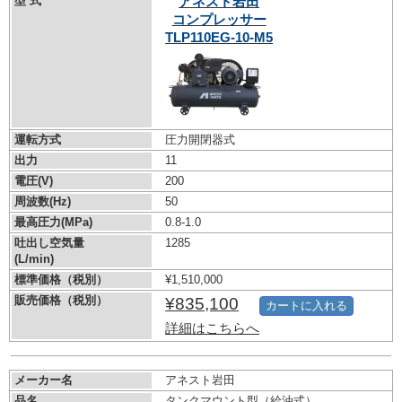
型 式
アネスト岩田
コンプレッサー
TLP110EG-10-M5
運転方式
圧力開閉器式
出力
11
電圧(V)
200
周波数(Hz)
50
最高圧力(MPa)
0.8-1.0
吐出し空気量
1285
(L/min)
標準価格（税別）
¥1,510,000
販売価格（税別）
¥835,100
カートに入れる
詳細はこちらへ
メーカー名
アネスト岩田
品名
タンクマウント型（給油式）