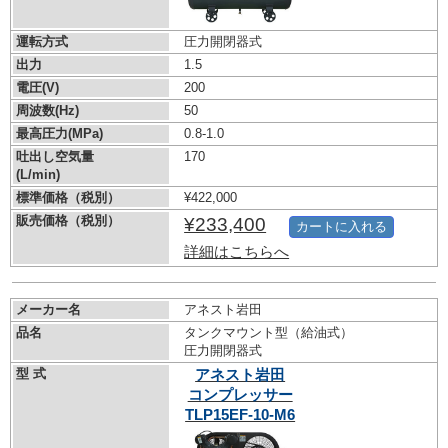
運転方式
圧力開閉器式
出力
1.5
電圧(V)
200
周波数(Hz)
50
最高圧力(MPa)
0.8-1.0
吐出し空気量
170
(L/min)
標準価格（税別）
¥422,000
販売価格（税別）
¥233,400
カートに入れる
詳細はこちらへ
メーカー名
アネスト岩田
品名
タンクマウント型（給油式）
圧力開閉器式
型 式
アネスト岩田
コンプレッサー
TLP15EF-10-M6