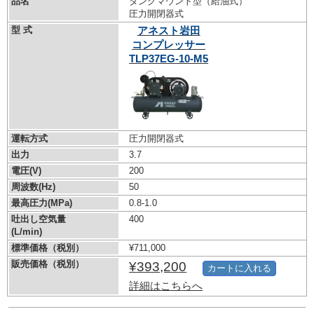
品名
タンクマウント型（給油式）
圧力開閉器式
型 式
アネスト岩田
コンプレッサー
TLP37EG-10-M5
運転方式
圧力開閉器式
出力
3.7
電圧(V)
200
周波数(Hz)
50
最高圧力(MPa)
0.8-1.0
吐出し空気量
400
(L/min)
標準価格（税別）
¥711,000
販売価格（税別）
¥393,200
カートに入れる
詳細はこちらへ