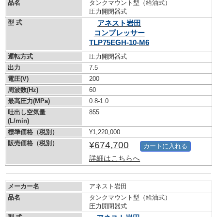
品名
タンクマウント型（給油式）
圧力開閉器式
型 式
アネスト岩田
コンプレッサー
TLP75EGH-10-M6
運転方式
圧力開閉器式
出力
7.5
電圧(V)
200
周波数(Hz)
60
最高圧力(MPa)
0.8-1.0
吐出し空気量
855
(L/min)
標準価格（税別）
¥1,220,000
販売価格（税別）
¥674,700
カートに入れる
詳細はこちらへ
メーカー名
アネスト岩田
品名
タンクマウント型（給油式）
圧力開閉器式