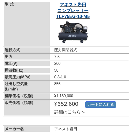
型 式
アネスト岩田
コンプレッサー
TLP75EG-10-M5
運転方式
圧力開閉器式
出力
7.5
電圧(V)
200
周波数(Hz)
50
最高圧力(MPa)
0.8-1.0
吐出し空気量
855
(L/min)
標準価格（税別）
¥1,180,000
販売価格（税別）
¥652,600
カートに入れる
詳細はこちらへ
メーカー名
アネスト岩田