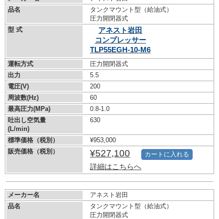
品名
タンクマウント型（給油式）
圧力開閉器式
型 式
アネスト岩田
コンプレッサー
TLP55EGH-10-M6
運転方式
圧力開閉器式
出力
5.5
電圧(V)
200
周波数(Hz)
60
最高圧力(MPa)
0.8-1.0
吐出し空気量
630
(L/min)
標準価格（税別）
¥953,000
販売価格（税別）
¥527,100
カートに入れる
詳細はこちらへ
メーカー名
アネスト岩田
品名
タンクマウント型（給油式）
圧力開閉器式