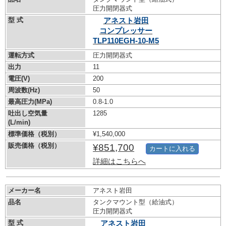
圧力開閉器式
型 式
アネスト岩田
コンプレッサー
TLP110EGH-10-M5
運転方式
圧力開閉器式
出力
11
電圧(V)
200
周波数(Hz)
50
最高圧力(MPa)
0.8-1.0
吐出し空気量
1285
(L/min)
標準価格（税別）
¥1,540,000
販売価格（税別）
¥851,700
カートに入れる
詳細はこちらへ
メーカー名
アネスト岩田
品名
タンクマウント型（給油式）
圧力開閉器式
型 式
アネスト岩田