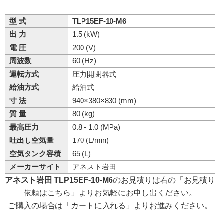
型 式
TLP15EF-10-M6
出 力
1.5 (kW)
電 圧
200 (V)
周波数
60 (Hz)
運転方式
圧力開閉器式
給油方式
給油式
寸 法
940×380×830 (mm)
質 量
80 (kg)
最高圧力
0.8 - 1.0 (MPa)
吐出し空気量
170 (L/min)
空気タンク容積
65 (L)
メーカーサイト
アネスト岩田
アネスト岩田 TLP15EF-10-M6
のお見積りは右の「お見積り
依頼はこちら」よりお気軽にお申し出ください。
ご購入の場合は「カートに入れる」よりお進みください。