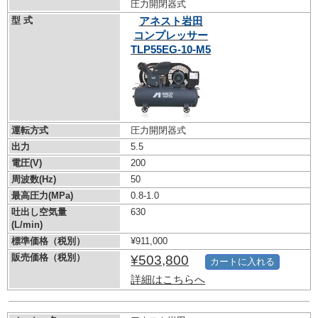
圧力開閉器式
型 式
アネスト岩田
コンプレッサー
TLP55EG-10-M5
運転方式
圧力開閉器式
出力
5.5
電圧(V)
200
周波数(Hz)
50
最高圧力(MPa)
0.8-1.0
吐出し空気量
630
(L/min)
標準価格（税別）
¥911,000
販売価格（税別）
¥503,800
カートに入れる
詳細はこちらへ