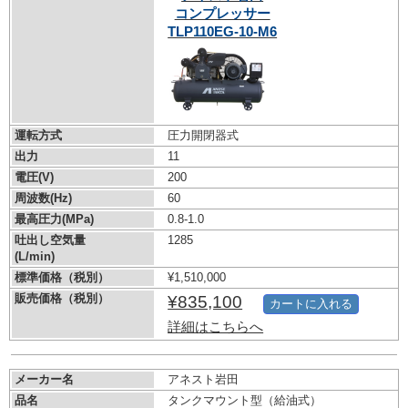
コンプレッサー
TLP110EG-10-M6
運転方式
圧力開閉器式
出力
11
電圧(V)
200
周波数(Hz)
60
最高圧力(MPa)
0.8-1.0
吐出し空気量
1285
(L/min)
標準価格（税別）
¥1,510,000
販売価格（税別）
¥835,100
カートに入れる
詳細はこちらへ
メーカー名
アネスト岩田
品名
タンクマウント型（給油式）