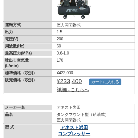
運転方式
圧力開閉器式
出力
1.5
電圧(V)
200
周波数(Hz)
60
最高圧力(MPa)
0.8-1.0
吐出し空気量
170
(L/min)
標準価格（税別）
¥422,000
販売価格（税別）
¥233,400
カートに入れる
詳細はこちらへ
メーカー名
アネスト岩田
品名
タンクマウント型（給油式）
圧力開閉器式
型 式
アネスト岩田
コンプレッサー