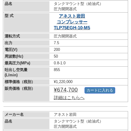
品名
タンクマウント型（給油式）
圧力開閉器式
型 式
アネスト岩田
コンプレッサー
TLP75EGH-10-M5
運転方式
圧力開閉器式
出力
7.5
電圧(V)
200
周波数(Hz)
50
最高圧力(MPa)
0.8-1.0
吐出し空気量
855
(L/min)
標準価格（税別）
¥1,220,000
販売価格（税別）
¥674,700
カートに入れる
詳細はこちらへ
メーカー名
アネスト岩田
品名
タンクマウント型（給油式）
圧力開閉器式