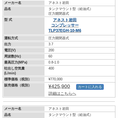
メーカー名
アネスト岩田
品名
タンクマウント型（給油式）
圧力開閉器式
型 式
アネスト岩田
コンプレッサー
TLP37EGH-10-M6
運転方式
圧力開閉器式
出力
3.7
電圧(V)
200
周波数(Hz)
60
最高圧力(MPa)
0.8-1.0
吐出し空気量
400
(L/min)
標準価格（税別）
¥770,000
販売価格（税別）
¥425,900
カートに入れる
詳細はこちらへ
メーカー名
アネスト岩田
品名
タンクマウント型（給油式）