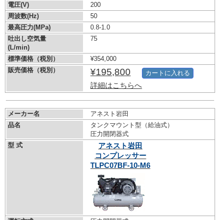
電圧(V)
200
周波数(Hz)
50
最高圧力(MPa)
0.8-1.0
吐出し空気量
75
(L/min)
標準価格（税別）
¥354,000
販売価格（税別）
¥195,800
カートに入れる
詳細はこちらへ
メーカー名
アネスト岩田
品名
タンクマウント型（給油式）
圧力開閉器式
型 式
アネスト岩田
コンプレッサー
TLPC07BF-10-M6