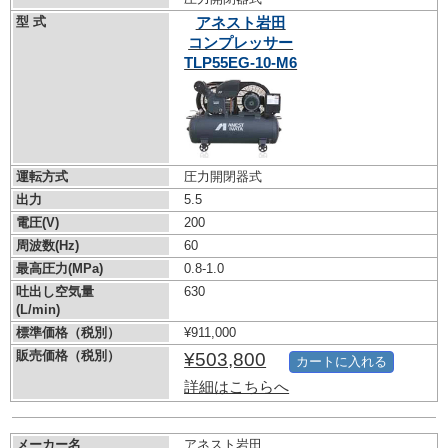
型 式
アネスト岩田
コンプレッサー
TLP55EG-10-M6
運転方式
圧力開閉器式
出力
5.5
電圧(V)
200
周波数(Hz)
60
最高圧力(MPa)
0.8-1.0
吐出し空気量
630
(L/min)
標準価格（税別）
¥911,000
販売価格（税別）
¥503,800
カートに入れる
詳細はこちらへ
メーカー名
アネスト岩田