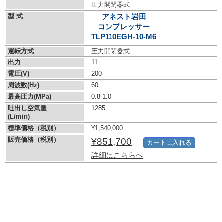
圧力開閉器式
型 式
アネスト岩田
コンプレッサー
TLP110EGH-10-M6
運転方式
圧力開閉器式
出力
11
電圧(V)
200
周波数(Hz)
60
最高圧力(MPa)
0.8-1.0
吐出し空気量
1285
(L/min)
標準価格（税別）
¥1,540,000
販売価格（税別）
¥851,700
カートに入れる
詳細はこちらへ