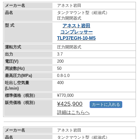
メーカー名
アネスト岩田
品名
タンクマウント型（給油式）
圧力開閉器式
型 式
アネスト岩田
コンプレッサー
TLP37EGH-10-M5
運転方式
圧力開閉器式
出力
3.7
電圧(V)
200
周波数(Hz)
50
最高圧力(MPa)
0.8-1.0
吐出し空気量
400
(L/min)
標準価格（税別）
¥770,000
販売価格（税別）
¥425,900
カートに入れる
詳細はこちらへ
メーカー名
アネスト岩田
品名
タンクマウント型（給油式）