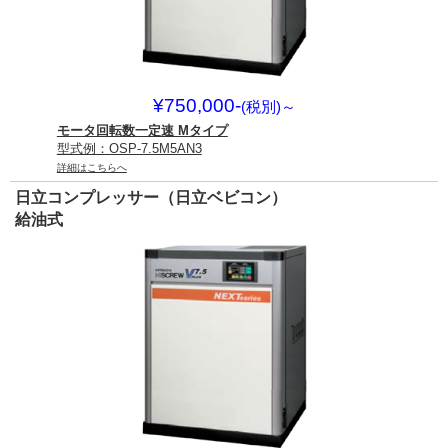
¥750,000-
(税別)
～
モータ回転数一定速 Mタイプ
型式例：OSP-7.5M5AN3
詳細はこちらへ
日立コンプレッサー（日立ベビコン）
給油式