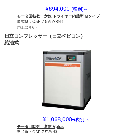
¥894,000-
(税別)
～
モータ回転数一定速 ドライヤー内蔵型 Mタイプ
型式例：OSP-7.5M5ARN3
詳細はこちらへ
日立コンプレッサー（日立ベビコン）
給油式
¥1,068,000-
(税別)
～
モータ回転数可変速 Vplus
型式例：OSP-7.5VAN3