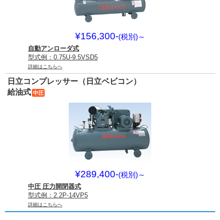
¥156,300-
(税別)
～
自動アンローダ式
型式例：0.75U-9.5VSD5
詳細はこちらへ
日立コンプレッサー（日立ベビコン）
給油式
中圧
¥289,400-
(税別)
～
中圧 圧力開閉器式
型式例：2.2P-14VP5
詳細はこちらへ