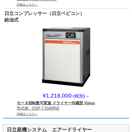
詳細はこちらへ
日立コンプレッサー（日立ベビコン）
給油式
¥1,218,000-
(税別)
～
モータ回転数可変速 ドライヤー内蔵型 Vplus
型式例：OSP-7.5VARN3
詳細はこちらへ
日立産機システム エアードライヤー