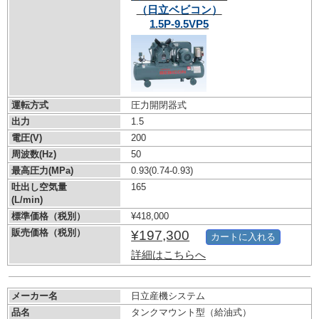
（日立ベビコン）
1.5P-9.5VP5
運転方式
圧力開閉器式
出力
1.5
電圧(V)
200
周波数(Hz)
50
最高圧力(MPa)
0.93
(0.74-0.93)
吐出し空気量
165
(L/min)
標準価格（税別）
¥418,000
販売価格（税別）
¥197,300
カートに入れる
詳細はこちらへ
メーカー名
日立産機システム
品名
タンクマウント型（給油式）