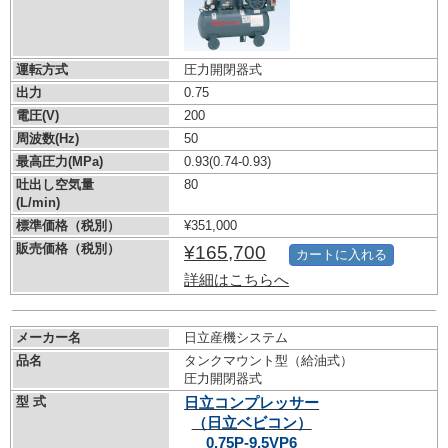
運転方式
圧力開閉器式
出力
0.75
電圧(V)
200
周波数(Hz)
50
最高圧力(MPa)
0.93
(0.74-0.93)
吐出し空気量
80
(L/min)
標準価格（税別）
¥351,000
販売価格（税別）
¥165,700
カートに入れる
詳細はこちらへ
メーカー名
日立産機システム
品名
タンクマウント型（給油式）
圧力開閉器式
型 式
日立コンプレッサー
（日立ベビコン）
0.75P-9.5VP6