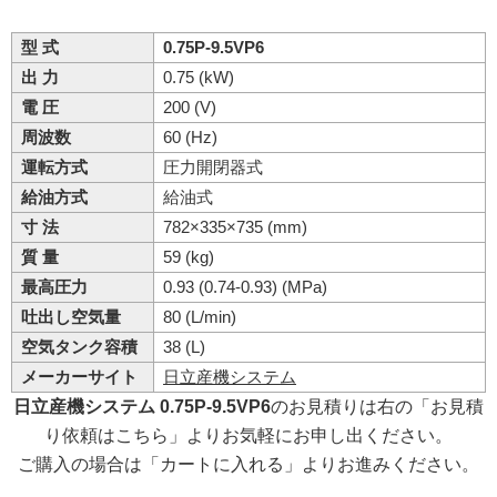
型 式
0.75P-9.5VP6
出 力
0.75 (kW)
電 圧
200 (V)
周波数
60 (Hz)
運転方式
圧力開閉器式
給油方式
給油式
寸 法
782×335×735 (mm)
質 量
59 (kg)
最高圧力
0.93 (0.74-0.93) (MPa)
吐出し空気量
80 (L/min)
空気タンク容積
38 (L)
メーカーサイト
日立産機システム
日立産機システム 0.75P-9.5VP6
のお見積りは右の「お見積
り依頼はこちら」よりお気軽にお申し出ください。
ご購入の場合は「カートに入れる」よりお進みください。