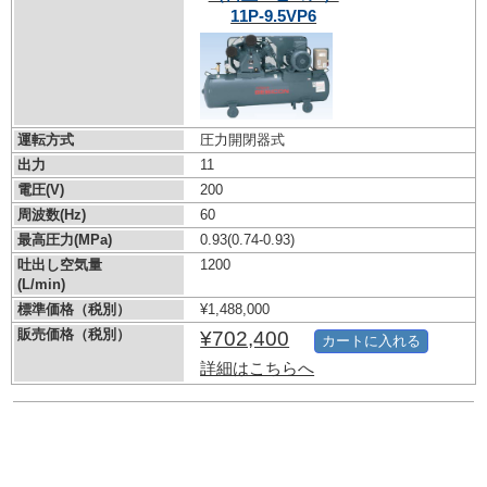
11P-9.5VP6
運転方式
圧力開閉器式
出力
11
電圧(V)
200
周波数(Hz)
60
最高圧力(MPa)
0.93
(0.74-0.93)
吐出し空気量
1200
(L/min)
標準価格（税別）
¥1,488,000
販売価格（税別）
¥702,400
カートに入れる
詳細はこちらへ