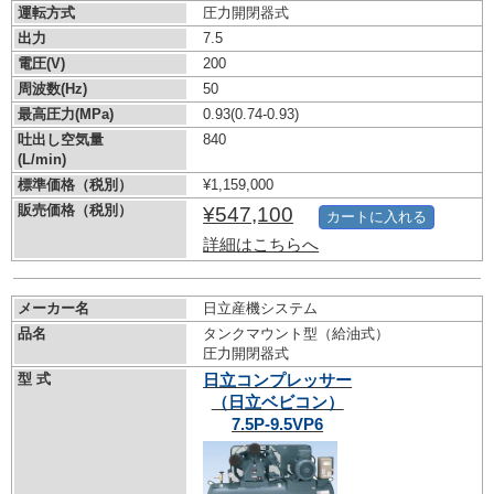
運転方式
圧力開閉器式
出力
7.5
電圧(V)
200
周波数(Hz)
50
最高圧力(MPa)
0.93
(0.74-0.93)
吐出し空気量
840
(L/min)
標準価格（税別）
¥1,159,000
販売価格（税別）
¥547,100
カートに入れる
詳細はこちらへ
メーカー名
日立産機システム
品名
タンクマウント型（給油式）
圧力開閉器式
型 式
日立コンプレッサー
（日立ベビコン）
7.5P-9.5VP6