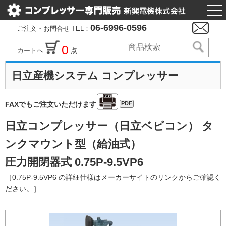
togg
nav
06-6996-0596
ご注文・お問合せ TEL：
0
カートへ
点
日立産機システム コンプレッサー
PDF
FAXでもご注文いただけます
日立コンプレッサー（日立ベビコン） タ
ンクマウント型（給油式）
圧力開閉器式 0.75P-9.5VP6
［0.75P-9.5VP6 の詳細仕様はメーカーサイトのリンクからご確認く
ださい。］