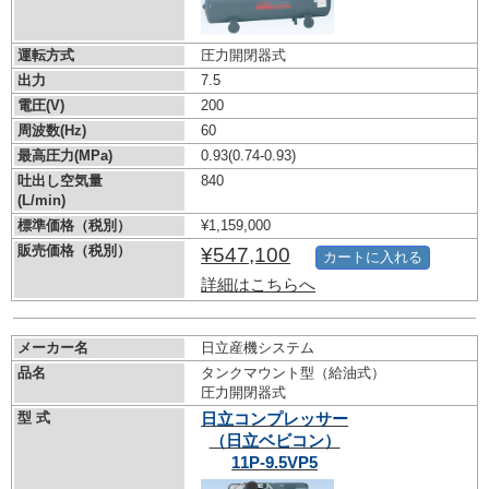
運転方式
圧力開閉器式
出力
7.5
電圧(V)
200
周波数(Hz)
60
最高圧力(MPa)
0.93
(0.74-0.93)
吐出し空気量
840
(L/min)
標準価格（税別）
¥1,159,000
販売価格（税別）
¥547,100
カートに入れる
詳細はこちらへ
メーカー名
日立産機システム
品名
タンクマウント型（給油式）
圧力開閉器式
型 式
日立コンプレッサー
（日立ベビコン）
11P-9.5VP5