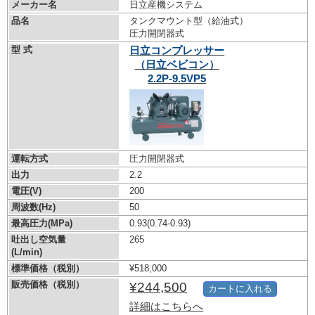
メーカー名
日立産機システム
品名
タンクマウント型（給油式）
圧力開閉器式
型 式
日立コンプレッサー
（日立ベビコン）
2.2P-9.5VP5
運転方式
圧力開閉器式
出力
2.2
電圧(V)
200
周波数(Hz)
50
最高圧力(MPa)
0.93
(0.74-0.93)
吐出し空気量
265
(L/min)
標準価格（税別）
¥518,000
販売価格（税別）
¥244,500
カートに入れる
詳細はこちらへ