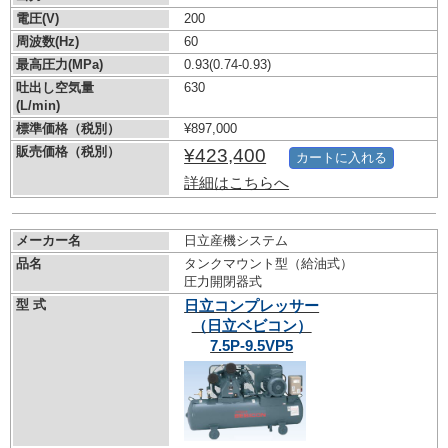
電圧(V)
200
周波数(Hz)
60
最高圧力(MPa)
0.93
(0.74-0.93)
吐出し空気量
630
(L/min)
標準価格（税別）
¥897,000
販売価格（税別）
¥423,400
カートに入れる
詳細はこちらへ
メーカー名
日立産機システム
品名
タンクマウント型（給油式）
圧力開閉器式
型 式
日立コンプレッサー
（日立ベビコン）
7.5P-9.5VP5