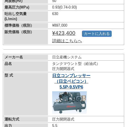
周波数(Hz)
50
最高圧力(MPa)
0.93
(0.74-0.93)
吐出し空気量
630
(L/min)
標準価格（税別）
¥897,000
販売価格（税別）
¥423,400
カートに入れる
詳細はこちらへ
メーカー名
日立産機システム
品名
タンクマウント型（給油式）
圧力開閉器式
型 式
日立コンプレッサー
（日立ベビコン）
5.5P-9.5VP6
運転方式
圧力開閉器式
出力
5.5