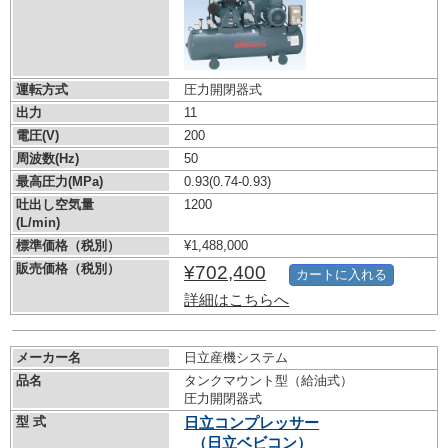
運転方式
圧力開閉器式
出力
11
電圧(V)
200
周波数(Hz)
50
最高圧力(MPa)
0.93
(0.74-0.93)
吐出し空気量
1200
(L/min)
標準価格（税別）
¥1,488,000
販売価格（税別）
¥702,400
カートに入れる
詳細はこちらへ
メーカー名
日立産機システム
品名
タンクマウント型（給油式）
圧力開閉器式
型 式
日立コンプレッサー
（日立ベビコン）