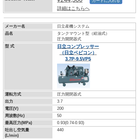
カートに入れる
詳細はこちらへ
メーカー名
日立産機システム
品名
タンクマウント型（給油式）
圧力開閉器式
型 式
日立コンプレッサー
（日立ベビコン）
3.7P-9.5VP5
運転方式
圧力開閉器式
出力
3.7
電圧(V)
200
周波数(Hz)
50
最高圧力(MPa)
0.93
(0.74-0.93)
吐出し空気量
440
(L/min)