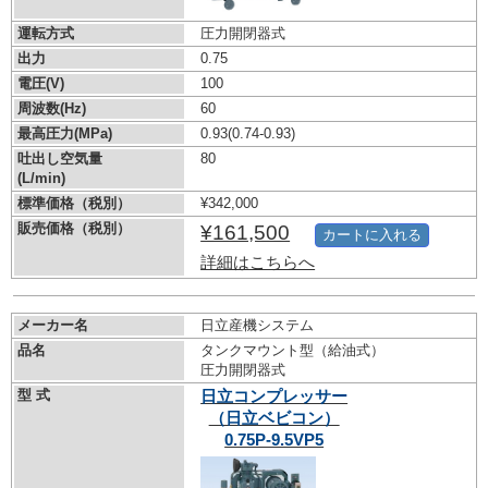
運転方式
圧力開閉器式
出力
0.75
電圧(V)
100
周波数(Hz)
60
最高圧力(MPa)
0.93
(0.74-0.93)
吐出し空気量
80
(L/min)
標準価格（税別）
¥342,000
販売価格（税別）
¥161,500
カートに入れる
詳細はこちらへ
メーカー名
日立産機システム
品名
タンクマウント型（給油式）
圧力開閉器式
型 式
日立コンプレッサー
（日立ベビコン）
0.75P-9.5VP5