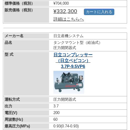
標準価格（税別）
¥704,000
販売価格（税別）
¥332,300
カートに入れる
詳細はこちらへ
メーカー名
日立産機システム
品名
タンクマウント型（給油式）
圧力開閉器式
型 式
日立コンプレッサー
（日立ベビコン）
3.7P-9.5VP6
運転方式
圧力開閉器式
出力
3.7
電圧(V)
200
周波数(Hz)
60
最高圧力(MPa)
0.93
(0.74-0.93)