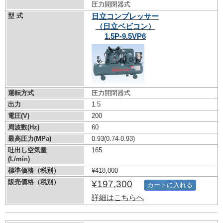
圧力開閉器式
型 式
日立コンプレッサー
（日立ベビコン）
1.5P-9.5VP6
運転方式
圧力開閉器式
出力
1.5
電圧(V)
200
周波数(Hz)
60
最高圧力(MPa)
0.93
(0.74-0.93)
吐出し空気量
165
(L/min)
標準価格（税別）
¥418,000
販売価格（税別）
¥197,300
カートに入れる
詳細はこちらへ