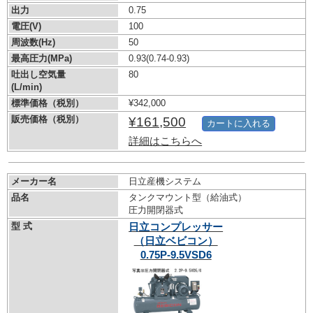
出力
0.75
電圧(V)
100
周波数(Hz)
50
最高圧力(MPa)
0.93
(0.74-0.93)
吐出し空気量
80
(L/min)
標準価格（税別）
¥342,000
販売価格（税別）
¥161,500
カートに入れる
詳細はこちらへ
メーカー名
日立産機システム
品名
タンクマウント型（給油式）
圧力開閉器式
型 式
日立コンプレッサー
（日立ベビコン）
0.75P-9.5VSD6