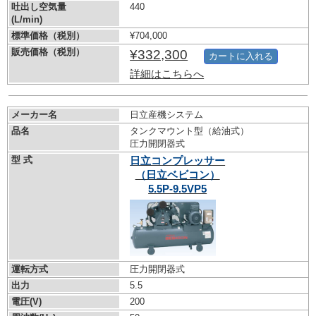
吐出し空気量
440
(L/min)
標準価格（税別）
¥704,000
販売価格（税別）
¥332,300
カートに入れる
詳細はこちらへ
メーカー名
日立産機システム
品名
タンクマウント型（給油式）
圧力開閉器式
型 式
日立コンプレッサー
（日立ベビコン）
5.5P-9.5VP5
運転方式
圧力開閉器式
出力
5.5
電圧(V)
200