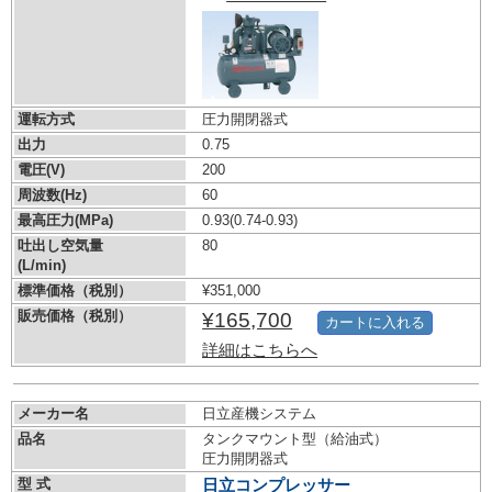
運転方式
圧力開閉器式
出力
0.75
電圧(V)
200
周波数(Hz)
60
最高圧力(MPa)
0.93
(0.74-0.93)
吐出し空気量
80
(L/min)
標準価格（税別）
¥351,000
販売価格（税別）
¥165,700
カートに入れる
詳細はこちらへ
メーカー名
日立産機システム
品名
タンクマウント型（給油式）
圧力開閉器式
型 式
日立コンプレッサー