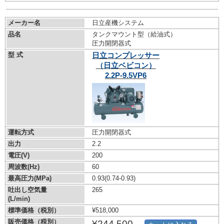
メーカー名
日立産機システム
品名
タンクマウント型（給油式）
圧力開閉器式
型 式
日立コンプレッサー
（日立ベビコン）
2.2P-9.5VP6
運転方式
圧力開閉器式
出力
2.2
電圧(V)
200
周波数(Hz)
60
最高圧力(MPa)
0.93
(0.74-0.93)
吐出し空気量
265
(L/min)
標準価格（税別）
¥518,000
販売価格（税別）
¥244,500