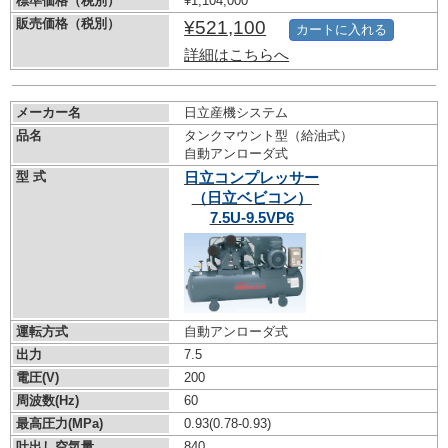
標準価格（税別）
¥1,104,000
販売価格（税別）
¥521,100
カートに入れる
詳細はこちらへ
メーカー名
日立産機システム
品名
タンクマウント型（給油式）
自動アンローダ式
型 式
日立コンプレッサー
（日立ベビコン）
7.5U-9.5VP6
運転方式
自動アンローダ式
出力
7.5
電圧(V)
200
周波数(Hz)
60
最高圧力(MPa)
0.93
(0.78-0.93)
吐出し空気量
840