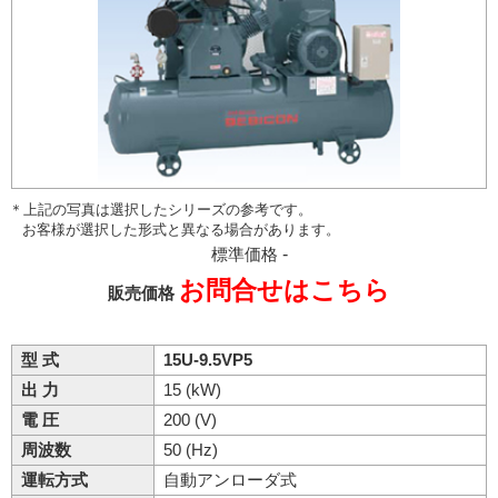
＊上記の写真は選択したシリーズの参考です。
お客様が選択した形式と異なる場合があります。
標準価格
-
お問合せはこちら
販売価格
型 式
15U-9.5VP5
出 力
15 (kW)
電 圧
200 (V)
周波数
50 (Hz)
運転方式
自動アンローダ式