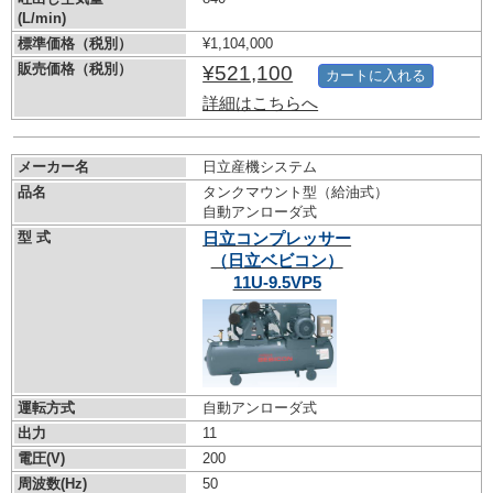
(L/min)
標準価格（税別）
¥1,104,000
販売価格（税別）
¥521,100
カートに入れる
詳細はこちらへ
メーカー名
日立産機システム
品名
タンクマウント型（給油式）
自動アンローダ式
型 式
日立コンプレッサー
（日立ベビコン）
11U-9.5VP5
運転方式
自動アンローダ式
出力
11
電圧(V)
200
周波数(Hz)
50