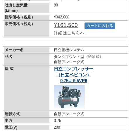
吐出し空気量
80
(L/min)
標準価格（税別）
¥342,000
販売価格（税別）
¥161,500
カートに入れる
詳細はこちらへ
メーカー名
日立産機システム
品名
タンクマウント型（給油式）
自動アンローダ式
型 式
日立コンプレッサー
（日立ベビコン）
0.75U-9.5VP6
運転方式
自動アンローダ式
出力
0.75
電圧(V)
200