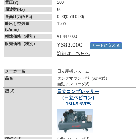
電圧(V)
200
周波数(Hz)
60
最高圧力(MPa)
0.93
(0.78-0.93)
吐出し空気量
1200
(L/min)
標準価格（税別）
¥1,447,000
販売価格（税別）
¥683,000
カートに入れる
詳細はこちらへ
メーカー名
日立産機システム
品名
タンクマウント型（給油式）
自動アンローダ式
型 式
日立コンプレッサー
（日立ベビコン）
15U-9.5VP5