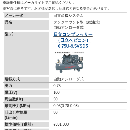
※詳細仕様は
メーカサイト
でご確認ください。
※写真は参考です。お客様が選択した形式と異なる場合があります。
メーカー名
日立産機システム
品名
タンクマウント型（給油式）
自動アンローダ式
型 式
日立コンプレッサー
（日立ベビコン）
0.75U-9.5VSD5
運転方式
自動アンローダ式
出力
0.75
電圧(V)
100
周波数(Hz)
50
最高圧力(MPa)
0.93
(0.78-0.93)
吐出し空気量
80
(L/min)
標準価格（税別）
¥331,000