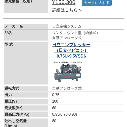
販売価格（税別）
¥156,300
カートに入れる
詳細はこちらへ
メーカー名
日立産機システム
品名
タンクマウント型（給油式）
自動アンローダ式
型 式
日立コンプレッサー
（日立ベビコン）
0.75U-9.5VSD6
運転方式
自動アンローダ式
出力
0.75
電圧(V)
100
周波数(Hz)
60
最高圧力(MPa)
0.93
(0.78-0.93)
吐出し空気量
80
(L/min)