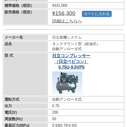
標準価格（税別）
¥331,000
販売価格（税別）
¥156,300
カートに入れる
詳細はこちらへ
メーカー名
日立産機システム
品名
タンクマウント型（給油式）
自動アンローダ式
型 式
日立コンプレッサー
（日立ベビコン）
0.75U-9.5VP5
運転方式
自動アンローダ式
出力
0.75
電圧(V)
200
周波数(Hz)
50
最高圧力(MPa)
0.93
(0.78-0.93)