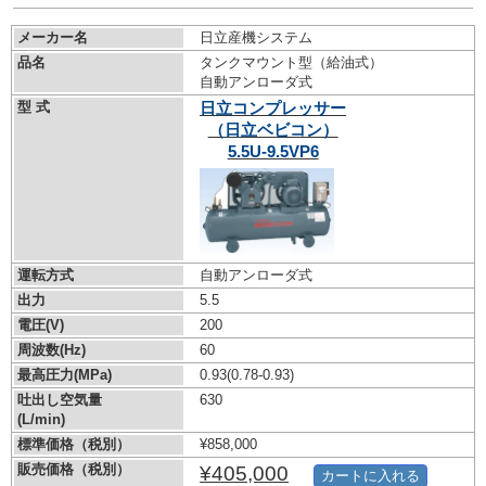
メーカー名
日立産機システム
品名
タンクマウント型（給油式）
自動アンローダ式
型 式
日立コンプレッサー
（日立ベビコン）
5.5U-9.5VP6
運転方式
自動アンローダ式
出力
5.5
電圧(V)
200
周波数(Hz)
60
最高圧力(MPa)
0.93
(0.78-0.93)
吐出し空気量
630
(L/min)
標準価格（税別）
¥858,000
販売価格（税別）
¥405,000
カートに入れる