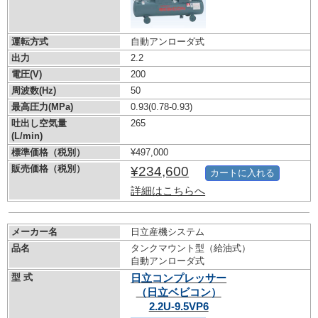
運転方式
自動アンローダ式
出力
2.2
電圧(V)
200
周波数(Hz)
50
最高圧力(MPa)
0.93
(0.78-0.93)
吐出し空気量
265
(L/min)
標準価格（税別）
¥497,000
販売価格（税別）
¥234,600
カートに入れる
詳細はこちらへ
メーカー名
日立産機システム
品名
タンクマウント型（給油式）
自動アンローダ式
型 式
日立コンプレッサー
（日立ベビコン）
2.2U-9.5VP6