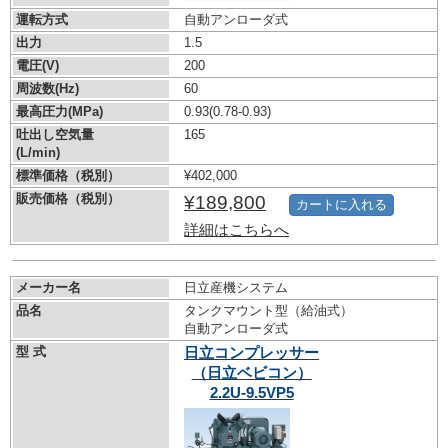
運転方式
自動アンローダ式
出力
1.5
電圧(V)
200
周波数(Hz)
60
最高圧力(MPa)
0.93
(0.78-0.93)
吐出し空気量
165
(L/min)
標準価格（税別）
¥402,000
販売価格（税別）
¥189,800
カートに入れる
詳細はこちらへ
メーカー名
日立産機システム
品名
タンクマウント型（給油式）
自動アンローダ式
型 式
日立コンプレッサー
（日立ベビコン）
2.2U-9.5VP5