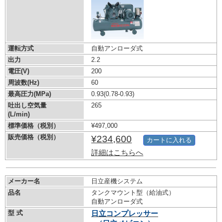
運転方式
自動アンローダ式
出力
2.2
電圧(V)
200
周波数(Hz)
60
最高圧力(MPa)
0.93
(0.78-0.93)
吐出し空気量
265
(L/min)
標準価格（税別）
¥497,000
販売価格（税別）
¥234,600
カートに入れる
詳細はこちらへ
メーカー名
日立産機システム
品名
タンクマウント型（給油式）
自動アンローダ式
型 式
日立コンプレッサー