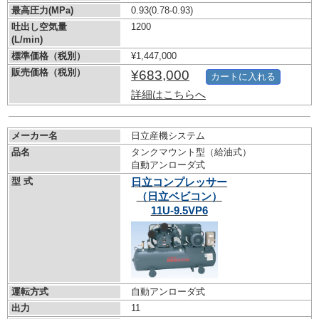
最高圧力(MPa)
0.93
(0.78-0.93)
吐出し空気量
1200
(L/min)
標準価格（税別）
¥1,447,000
販売価格（税別）
¥683,000
カートに入れる
詳細はこちらへ
メーカー名
日立産機システム
品名
タンクマウント型（給油式）
自動アンローダ式
型 式
日立コンプレッサー
（日立ベビコン）
11U-9.5VP6
運転方式
自動アンローダ式
出力
11