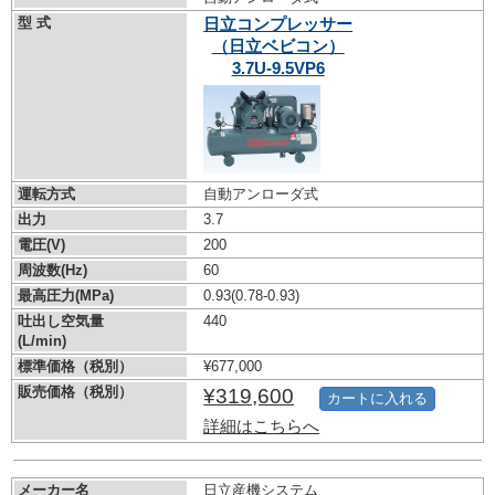
型 式
日立コンプレッサー
（日立ベビコン）
3.7U-9.5VP6
運転方式
自動アンローダ式
出力
3.7
電圧(V)
200
周波数(Hz)
60
最高圧力(MPa)
0.93
(0.78-0.93)
吐出し空気量
440
(L/min)
標準価格（税別）
¥677,000
販売価格（税別）
¥319,600
カートに入れる
詳細はこちらへ
メーカー名
日立産機システム