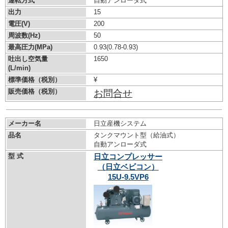
運転方式
自動アンローダ式
出力
15
電圧(V)
200
周波数(Hz)
50
最高圧力(MPa)
0.93
(0.78-0.93)
吐出し空気量
1650
(L/min)
標準価格（税別）
¥
販売価格（税別）
お問合せ
メーカー名
日立産機システム
品名
タンクマウント型（給油式）
自動アンローダ式
型 式
日立コンプレッサー
（日立ベビコン）
15U-9.5VP6