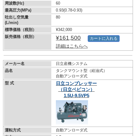
周波数(Hz)
60
最高圧力(MPa)
0.93
(0.78-0.93)
吐出し空気量
80
(L/min)
標準価格（税別）
¥342,000
販売価格（税別）
¥161,500
カートに入れる
詳細はこちらへ
メーカー名
日立産機システム
品名
タンクマウント型（給油式）
自動アンローダ式
型 式
日立コンプレッサー
（日立ベビコン）
1.5U-9.5VP5
運転方式
自動アンローダ式