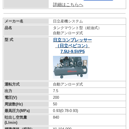
詳細はこちらへ
メーカー名
日立産機システム
品名
タンクマウント型（給油式）
自動アンローダ式
型 式
日立コンプレッサー
（日立ベビコン）
7.5U-9.5VP5
運転方式
自動アンローダ式
出力
7.5
電圧(V)
200
周波数(Hz)
50
最高圧力(MPa)
0.93
(0.78-0.93)
吐出し空気量
840
(L/min)