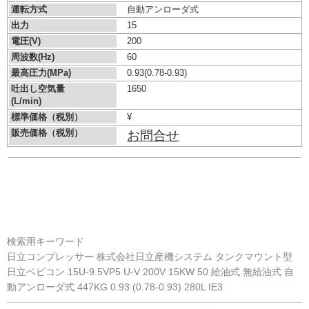
運転方式
自動アンローダ式
出力
15
電圧(V)
200
周波数(Hz)
60
最高圧力(MPa)
0.93
(0.78-0.93)
吐出し空気量
1650
(L/min)
標準価格（税別）
¥
販売価格（税別）
お問合せ
検索用キーワード
日立コンプレッサー 株式会社日立産機システム タンクマウント型
日立ベビコン 15U-9.5VP5 U-V 200V 15KW 50 給油式 無給油式 自
動アンローダ式 447KG 0.93 (0.78-0.93) 280L IE3