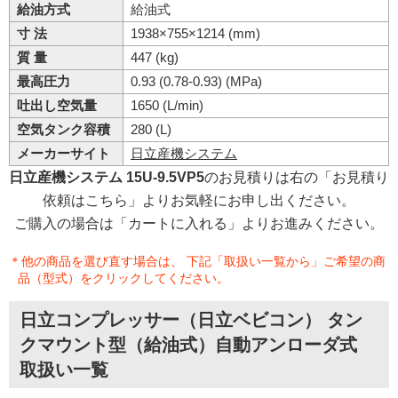
給油方式
給油式
寸 法
1938×755×1214 (mm)
質 量
447 (kg)
最高圧力
0.93 (0.78-0.93) (MPa)
吐出し空気量
1650 (L/min)
空気タンク容積
280 (L)
メーカーサイト
日立産機システム
日立産機システム 15U-9.5VP5
のお見積りは右の「お見積り
依頼はこちら」よりお気軽にお申し出ください。
ご購入の場合は「カートに入れる」よりお進みください。
＊他の商品を選び直す場合は、 下記「取扱い一覧から」ご希望の商
品（型式）をクリックしてください。
日立コンプレッサー（日立ベビコン） タン
クマウント型（給油式）自動アンローダ式
取扱い一覧