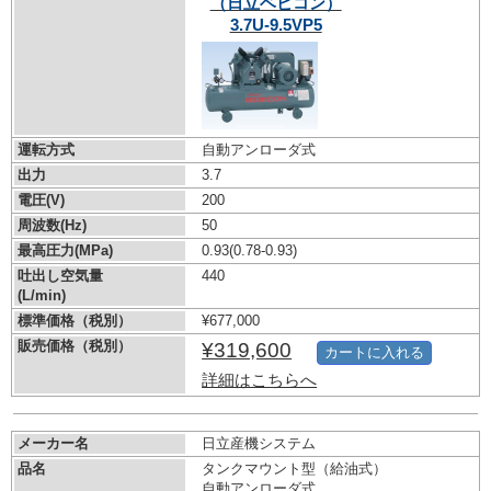
（日立ベビコン）
3.7U-9.5VP5
運転方式
自動アンローダ式
出力
3.7
電圧(V)
200
周波数(Hz)
50
最高圧力(MPa)
0.93
(0.78-0.93)
吐出し空気量
440
(L/min)
標準価格（税別）
¥677,000
販売価格（税別）
¥319,600
カートに入れる
詳細はこちらへ
メーカー名
日立産機システム
品名
タンクマウント型（給油式）
自動アンローダ式