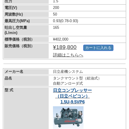
出力
1.5
電圧(V)
200
周波数(Hz)
50
最高圧力(MPa)
0.93
(0.78-0.93)
吐出し空気量
165
(L/min)
標準価格（税別）
¥402,000
販売価格（税別）
¥189,800
カートに入れる
詳細はこちらへ
メーカー名
日立産機システム
品名
タンクマウント型（給油式）
自動アンローダ式
型 式
日立コンプレッサー
（日立ベビコン）
1.5U-9.5VP6