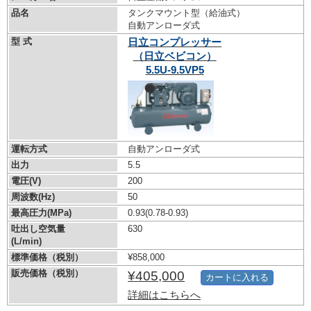
品名
タンクマウント型（給油式）
自動アンローダ式
型 式
日立コンプレッサー
（日立ベビコン）
5.5U-9.5VP5
運転方式
自動アンローダ式
出力
5.5
電圧(V)
200
周波数(Hz)
50
最高圧力(MPa)
0.93
(0.78-0.93)
吐出し空気量
630
(L/min)
標準価格（税別）
¥858,000
販売価格（税別）
¥405,000
カートに入れる
詳細はこちらへ