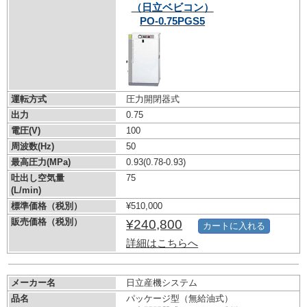
（日立ベビコン）
PO-0.75PGS5
運転方式
圧力開閉器式
出力
0.75
電圧(V)
100
周波数(Hz)
50
最高圧力(MPa)
0.93
(0.78-0.93)
吐出し空気量
75
(L/min)
標準価格（税別）
¥510,000
販売価格（税別）
¥240,800
カートに入れる
詳細はこちらへ
メーカー名
日立産機システム
品名
パッケージ型（無給油式）