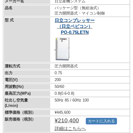
メーカー名
日立産機システム
品名
パッケージ型（無給油式）
圧力開閉器式・マイコン制御
型 式
日立コンプレッサー
（日立ベビコン）
PO-0.75LETN
運転方式
圧力開閉器式
出力
0.75
電圧(V)
200
周波数(Hz)
50/60
最高圧力(MPa)
0.8
(0.6-0.8)
吐出し空気量
50Hz 85 / 60Hz 100
(L/min)
標準価格（税別）
¥445,600
販売価格（税別）
¥210,400
カートに入れる
詳細はこちらへ