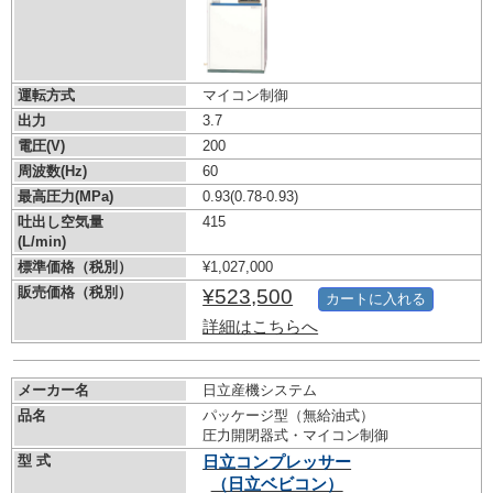
運転方式
マイコン制御
出力
3.7
電圧(V)
200
周波数(Hz)
60
最高圧力(MPa)
0.93
(0.78-0.93)
吐出し空気量
415
(L/min)
標準価格（税別）
¥1,027,000
販売価格（税別）
¥523,500
カートに入れる
詳細はこちらへ
メーカー名
日立産機システム
品名
パッケージ型（無給油式）
圧力開閉器式・マイコン制御
型 式
日立コンプレッサー
（日立ベビコン）