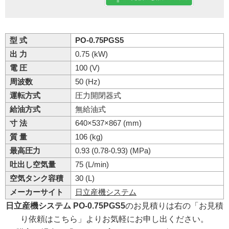
型 式
PO-0.75PGS5
出 力
0.75 (kW)
電 圧
100 (V)
周波数
50 (Hz)
運転方式
圧力開閉器式
給油方式
無給油式
寸 法
640×537×867 (mm)
質 量
106 (kg)
最高圧力
0.93 (0.78-0.93) (MPa)
吐出し空気量
75 (L/min)
空気タンク容積
30 (L)
メーカーサイト
日立産機システム
日立産機システム PO-0.75PGS5
のお見積りは右の「お見積
り依頼はこちら」よりお気軽にお申し出ください。