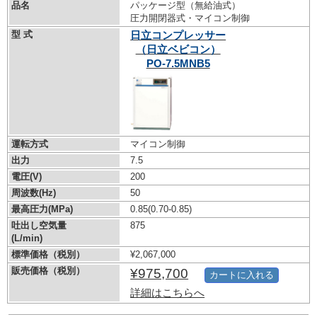
品名
パッケージ型（無給油式）
圧力開閉器式・マイコン制御
型 式
日立コンプレッサー
（日立ベビコン）
PO-7.5MNB5
運転方式
マイコン制御
出力
7.5
電圧(V)
200
周波数(Hz)
50
最高圧力(MPa)
0.85
(0.70-0.85)
吐出し空気量
875
(L/min)
標準価格（税別）
¥2,067,000
販売価格（税別）
¥975,700
カートに入れる
詳細はこちらへ