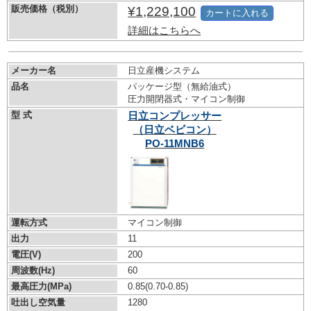
販売価格（税別）
¥1,229,100
カートに入れる
詳細はこちらへ
メーカー名
日立産機システム
品名
パッケージ型（無給油式）
圧力開閉器式・マイコン制御
型 式
日立コンプレッサー
（日立ベビコン）
PO-11MNB6
運転方式
マイコン制御
出力
11
電圧(V)
200
周波数(Hz)
60
最高圧力(MPa)
0.85
(0.70-0.85)
吐出し空気量
1280