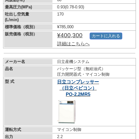
最高圧力(MPa)
0.93
(0.78-0.93)
吐出し空気量
170
(L/min)
標準価格（税別）
¥785,000
販売価格（税別）
¥400,300
カートに入れる
詳細はこちらへ
メーカー名
日立産機システム
品名
パッケージ型（無給油式）
圧力開閉器式・マイコン制御
型 式
日立コンプレッサー
（日立ベビコン）
PO-2.2MR5
運転方式
マイコン制御
出力
2.2