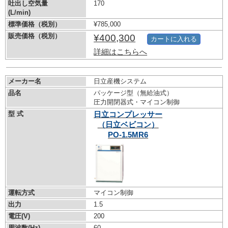
吐出し空気量
170
(L/min)
標準価格（税別）
¥785,000
販売価格（税別）
¥400,300
カートに入れる
詳細はこちらへ
メーカー名
日立産機システム
品名
パッケージ型（無給油式）
圧力開閉器式・マイコン制御
型 式
日立コンプレッサー
（日立ベビコン）
PO-1.5MR6
運転方式
マイコン制御
出力
1.5
電圧(V)
200
周波数(Hz)
60