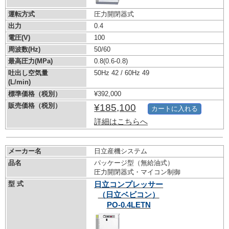
運転方式
圧力開閉器式
出力
0.4
電圧(V)
100
周波数(Hz)
50/60
最高圧力(MPa)
0.8
(0.6-0.8)
吐出し空気量
50Hz 42 / 60Hz 49
(L/min)
標準価格（税別）
¥392,000
販売価格（税別）
¥185,100
カートに入れる
詳細はこちらへ
メーカー名
日立産機システム
品名
パッケージ型（無給油式）
圧力開閉器式・マイコン制御
型 式
日立コンプレッサー
（日立ベビコン）
PO-0.4LETN