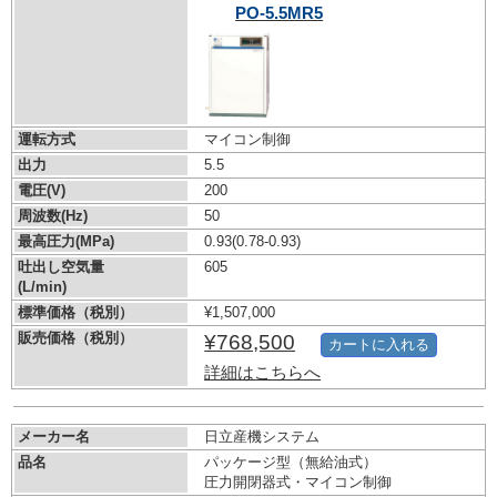
PO-5.5MR5
運転方式
マイコン制御
出力
5.5
電圧(V)
200
周波数(Hz)
50
最高圧力(MPa)
0.93
(0.78-0.93)
吐出し空気量
605
(L/min)
標準価格（税別）
¥1,507,000
販売価格（税別）
¥768,500
カートに入れる
詳細はこちらへ
メーカー名
日立産機システム
品名
パッケージ型（無給油式）
圧力開閉器式・マイコン制御