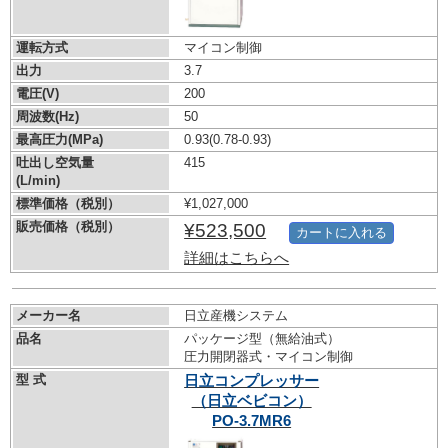
運転方式
マイコン制御
出力
3.7
電圧(V)
200
周波数(Hz)
50
最高圧力(MPa)
0.93
(0.78-0.93)
吐出し空気量
415
(L/min)
標準価格（税別）
¥1,027,000
販売価格（税別）
¥523,500
カートに入れる
詳細はこちらへ
メーカー名
日立産機システム
品名
パッケージ型（無給油式）
圧力開閉器式・マイコン制御
型 式
日立コンプレッサー
（日立ベビコン）
PO-3.7MR6