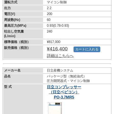
運転方式
マイコン制御
出力
2.2
電圧(V)
200
周波数(Hz)
60
最高圧力(MPa)
0.93
(0.78-0.93)
吐出し空気量
240
(L/min)
標準価格（税別）
¥817,000
販売価格（税別）
¥416,400
カートに入れる
詳細はこちらへ
メーカー名
日立産機システム
品名
パッケージ型（無給油式）
圧力開閉器式・マイコン制御
型 式
日立コンプレッサー
（日立ベビコン）
PO-3.7MR5