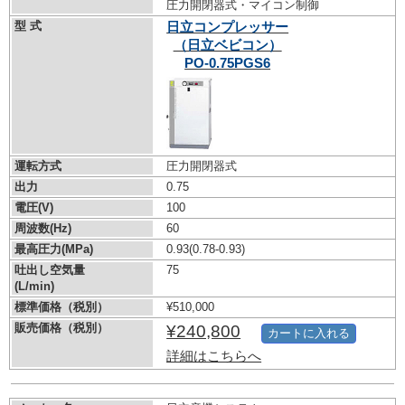
圧力開閉器式・マイコン制御
型 式
日立コンプレッサー
（日立ベビコン）
PO-0.75PGS6
運転方式
圧力開閉器式
出力
0.75
電圧(V)
100
周波数(Hz)
60
最高圧力(MPa)
0.93
(0.78-0.93)
吐出し空気量
75
(L/min)
標準価格（税別）
¥510,000
販売価格（税別）
¥240,800
カートに入れる
詳細はこちらへ