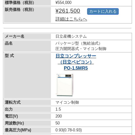
標準価格（税別）
¥554,000
販売価格（税別）
¥261,500
カートに入れる
詳細はこちらへ
メーカー名
日立産機システム
品名
パッケージ型（無給油式）
圧力開閉器式・マイコン制御
型 式
日立コンプレッサー
（日立ベビコン）
PO-1.5MR5
運転方式
マイコン制御
出力
1.5
電圧(V)
200
周波数(Hz)
50
最高圧力(MPa)
0.93
(0.78-0.93)