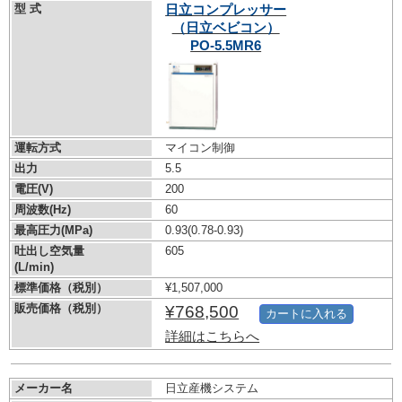
型 式
日立コンプレッサー
（日立ベビコン）
PO-5.5MR6
運転方式
マイコン制御
出力
5.5
電圧(V)
200
周波数(Hz)
60
最高圧力(MPa)
0.93
(0.78-0.93)
吐出し空気量
605
(L/min)
標準価格（税別）
¥1,507,000
販売価格（税別）
¥768,500
カートに入れる
詳細はこちらへ
メーカー名
日立産機システム