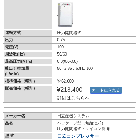
運転方式
圧力開閉器式
出力
0.75
電圧(V)
100
周波数(Hz)
50/60
最高圧力(MPa)
0.8
(0.6-0.8)
吐出し空気量
50Hz 85 / 60Hz 100
(L/min)
標準価格（税別）
¥462,600
販売価格（税別）
¥218,400
カートに入れる
詳細はこちらへ
メーカー名
日立産機システム
品名
パッケージ型（無給油式）
圧力開閉器式・マイコン制御
型 式
日立コンプレッサー