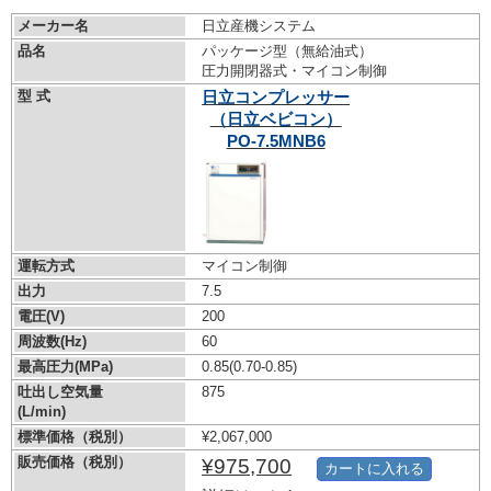
メーカー名
日立産機システム
品名
パッケージ型（無給油式）
圧力開閉器式・マイコン制御
型 式
日立コンプレッサー
（日立ベビコン）
PO-7.5MNB6
運転方式
マイコン制御
出力
7.5
電圧(V)
200
周波数(Hz)
60
最高圧力(MPa)
0.85
(0.70-0.85)
吐出し空気量
875
(L/min)
標準価格（税別）
¥2,067,000
販売価格（税別）
¥975,700
カートに入れる