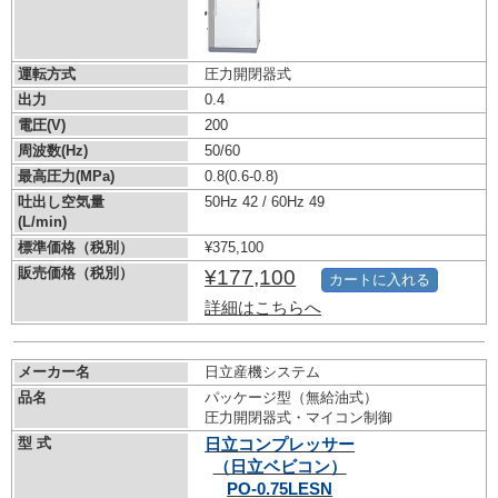
運転方式
圧力開閉器式
出力
0.4
電圧(V)
200
周波数(Hz)
50/60
最高圧力(MPa)
0.8
(0.6-0.8)
吐出し空気量
50Hz 42 / 60Hz 49
(L/min)
標準価格（税別）
¥375,100
販売価格（税別）
¥177,100
カートに入れる
詳細はこちらへ
メーカー名
日立産機システム
品名
パッケージ型（無給油式）
圧力開閉器式・マイコン制御
型 式
日立コンプレッサー
（日立ベビコン）
PO-0.75LESN