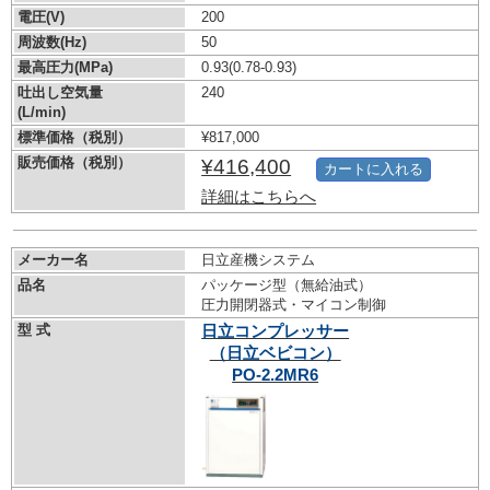
電圧(V)
200
周波数(Hz)
50
最高圧力(MPa)
0.93
(0.78-0.93)
吐出し空気量
240
(L/min)
標準価格（税別）
¥817,000
販売価格（税別）
¥416,400
カートに入れる
詳細はこちらへ
メーカー名
日立産機システム
品名
パッケージ型（無給油式）
圧力開閉器式・マイコン制御
型 式
日立コンプレッサー
（日立ベビコン）
PO-2.2MR6