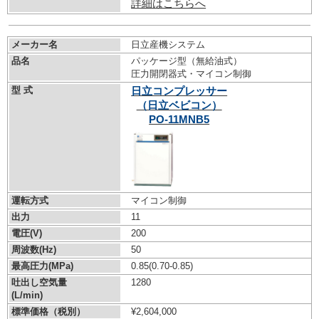
詳細はこちらへ
メーカー名
日立産機システム
品名
パッケージ型（無給油式）
圧力開閉器式・マイコン制御
型 式
日立コンプレッサー
（日立ベビコン）
PO-11MNB5
運転方式
マイコン制御
出力
11
電圧(V)
200
周波数(Hz)
50
最高圧力(MPa)
0.85
(0.70-0.85)
吐出し空気量
1280
(L/min)
標準価格（税別）
¥2,604,000