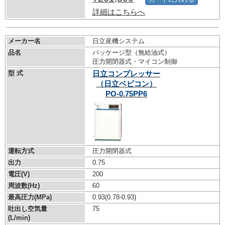
詳細はこちらへ
メーカー名
日立産機システム
品名
パッケージ型（無給油式）
圧力開閉器式・マイコン制御
型 式
日立コンプレッサー
（日立ベビコン）
PO-0.75PP6
運転方式
圧力開閉器式
出力
0.75
電圧(V)
200
周波数(Hz)
60
最高圧力(MPa)
0.93
(0.78-0.93)
吐出し空気量
75
(L/min)