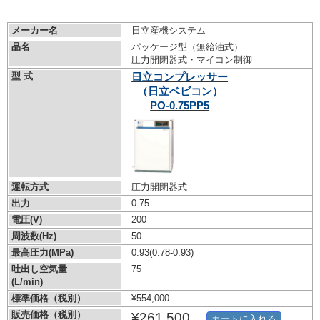
メーカー名
日立産機システム
品名
パッケージ型（無給油式）
圧力開閉器式・マイコン制御
型 式
日立コンプレッサー
（日立ベビコン）
PO-0.75PP5
運転方式
圧力開閉器式
出力
0.75
電圧(V)
200
周波数(Hz)
50
最高圧力(MPa)
0.93
(0.78-0.93)
吐出し空気量
75
(L/min)
標準価格（税別）
¥554,000
販売価格（税別）
¥261,500
カートに入れる