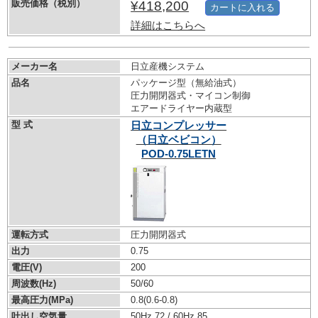
販売価格（税別）
¥418,200
カートに入れる
詳細はこちらへ
メーカー名
日立産機システム
品名
パッケージ型（無給油式）
圧力開閉器式・マイコン制御
エアードライヤー内蔵型
型 式
日立コンプレッサー
（日立ベビコン）
POD-0.75LETN
運転方式
圧力開閉器式
出力
0.75
電圧(V)
200
周波数(Hz)
50/60
最高圧力(MPa)
0.8
(0.6-0.8)
吐出し空気量
50Hz 72 / 60Hz 85