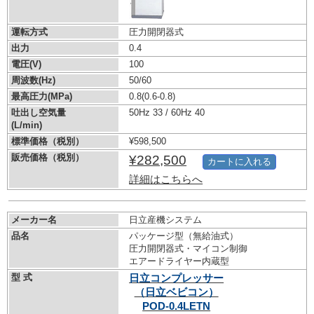
運転方式
圧力開閉器式
出力
0.4
電圧(V)
100
周波数(Hz)
50/60
最高圧力(MPa)
0.8
(0.6-0.8)
吐出し空気量
50Hz 33 / 60Hz 40
(L/min)
標準価格（税別）
¥598,500
販売価格（税別）
¥282,500
カートに入れる
詳細はこちらへ
メーカー名
日立産機システム
品名
パッケージ型（無給油式）
圧力開閉器式・マイコン制御
エアードライヤー内蔵型
型 式
日立コンプレッサー
（日立ベビコン）
POD-0.4LETN