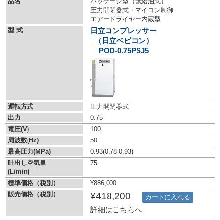
品名
パッケージ型（無給油式）
圧力開閉器式・マイコン制御
エアードライヤー内蔵型
型 式
日立コンプレッサー
（日立ベビコン）
POD-0.75PSJ5
運転方式
圧力開閉器式
出力
0.75
電圧(V)
100
周波数(Hz)
50
最高圧力(MPa)
0.93
(0.78-0.93)
吐出し空気量
75
(L/min)
標準価格（税別）
¥886,000
販売価格（税別）
¥418,200
カートに入れる
詳細はこちらへ