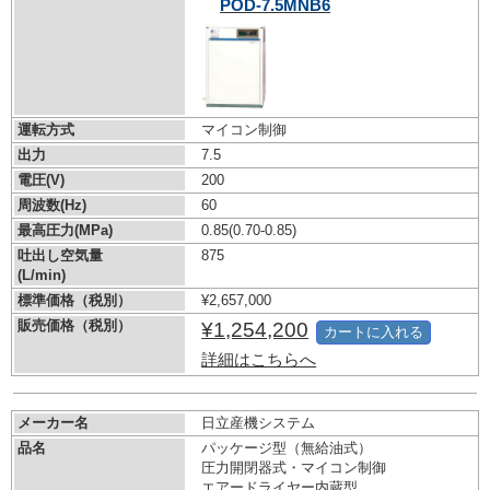
POD-7.5MNB6
運転方式
マイコン制御
出力
7.5
電圧(V)
200
周波数(Hz)
60
最高圧力(MPa)
0.85
(0.70-0.85)
吐出し空気量
875
(L/min)
標準価格（税別）
¥2,657,000
販売価格（税別）
¥1,254,200
カートに入れる
詳細はこちらへ
メーカー名
日立産機システム
品名
パッケージ型（無給油式）
圧力開閉器式・マイコン制御
エアードライヤー内蔵型