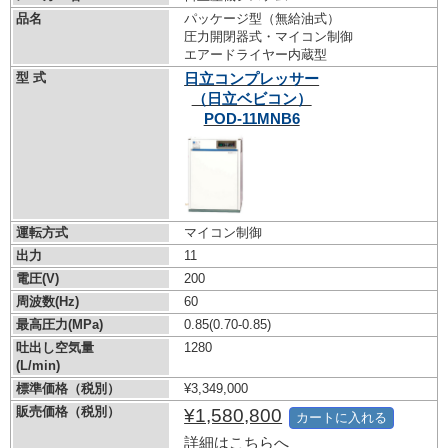
品名
パッケージ型（無給油式）
圧力開閉器式・マイコン制御
エアードライヤー内蔵型
型 式
日立コンプレッサー
（日立ベビコン）
POD-11MNB6
運転方式
マイコン制御
出力
11
電圧(V)
200
周波数(Hz)
60
最高圧力(MPa)
0.85
(0.70-0.85)
吐出し空気量
1280
(L/min)
標準価格（税別）
¥3,349,000
販売価格（税別）
¥1,580,800
カートに入れる
詳細はこちらへ