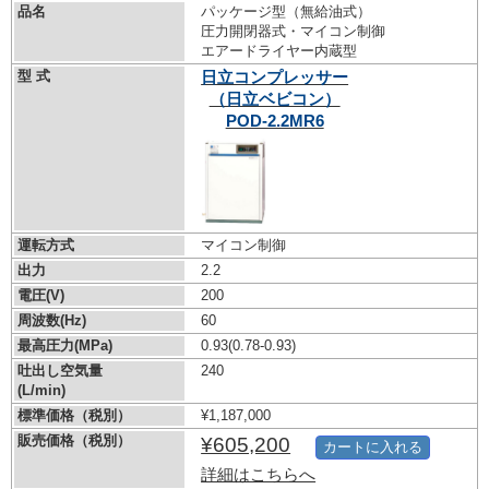
品名
パッケージ型（無給油式）
圧力開閉器式・マイコン制御
エアードライヤー内蔵型
型 式
日立コンプレッサー
（日立ベビコン）
POD-2.2MR6
運転方式
マイコン制御
出力
2.2
電圧(V)
200
周波数(Hz)
60
最高圧力(MPa)
0.93
(0.78-0.93)
吐出し空気量
240
(L/min)
標準価格（税別）
¥1,187,000
販売価格（税別）
¥605,200
カートに入れる
詳細はこちらへ