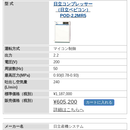
型 式
日立コンプレッサー
（日立ベビコン）
POD-2.2MR5
運転方式
マイコン制御
出力
2.2
電圧(V)
200
周波数(Hz)
50
最高圧力(MPa)
0.93
(0.78-0.93)
吐出し空気量
240
(L/min)
標準価格（税別）
¥1,187,000
販売価格（税別）
¥605,200
カートに入れる
詳細はこちらへ
メーカー名
日立産機システム