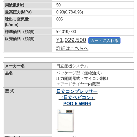
周波数(Hz)
50
最高圧力(MPa)
0.93
(0.78-0.93)
吐出し空気量
605
(L/min)
標準価格（税別）
¥2,019,000
販売価格（税別）
¥1,029,500
カートに入れる
詳細はこちらへ
メーカー名
日立産機システム
品名
パッケージ型（無給油式）
圧力開閉器式・マイコン制御
エアードライヤー内蔵型
型 式
日立コンプレッサー
（日立ベビコン）
POD-5.5MR6