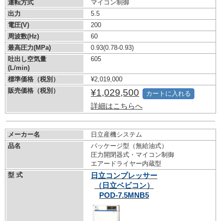
運転方式
マイコン制御
出力
5.5
電圧(V)
200
周波数(Hz)
60
最高圧力(MPa)
0.93
(0.78-0.93)
吐出し空気量
605
(L/min)
標準価格（税別）
¥2,019,000
販売価格（税別）
¥1,029,500
カートに入れる
詳細はこちらへ
メーカー名
日立産機システム
品名
パッケージ型（無給油式）
圧力開閉器式・マイコン制御
エアードライヤー内蔵型
型 式
日立コンプレッサー
（日立ベビコン）
POD-7.5MNB5