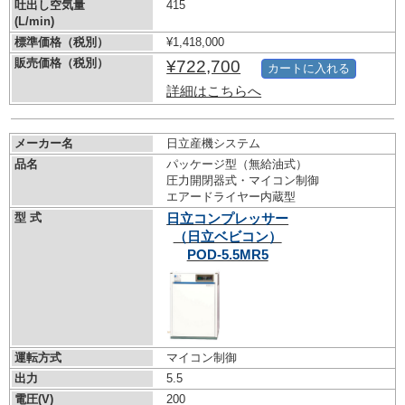
吐出し空気量
415
(L/min)
標準価格（税別）
¥1,418,000
販売価格（税別）
¥722,700
カートに入れる
詳細はこちらへ
メーカー名
日立産機システム
品名
パッケージ型（無給油式）
圧力開閉器式・マイコン制御
エアードライヤー内蔵型
型 式
日立コンプレッサー
（日立ベビコン）
POD-5.5MR5
運転方式
マイコン制御
出力
5.5
電圧(V)
200