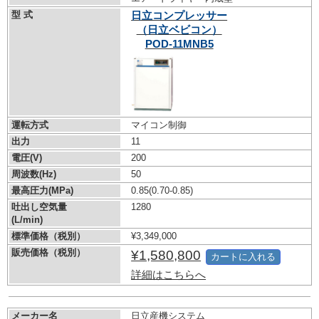
型 式
日立コンプレッサー
（日立ベビコン）
POD-11MNB5
運転方式
マイコン制御
出力
11
電圧(V)
200
周波数(Hz)
50
最高圧力(MPa)
0.85
(0.70-0.85)
吐出し空気量
1280
(L/min)
標準価格（税別）
¥3,349,000
販売価格（税別）
¥1,580,800
カートに入れる
詳細はこちらへ
メーカー名
日立産機システム