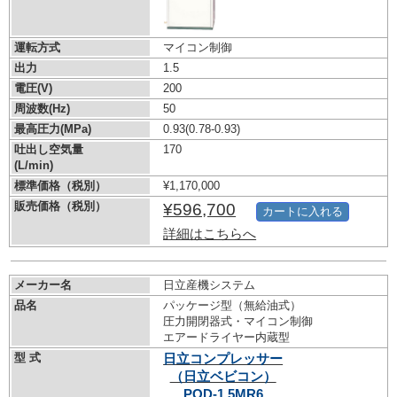
運転方式
マイコン制御
出力
1.5
電圧(V)
200
周波数(Hz)
50
最高圧力(MPa)
0.93
(0.78-0.93)
吐出し空気量
170
(L/min)
標準価格（税別）
¥1,170,000
販売価格（税別）
¥596,700
カートに入れる
詳細はこちらへ
メーカー名
日立産機システム
品名
パッケージ型（無給油式）
圧力開閉器式・マイコン制御
エアードライヤー内蔵型
型 式
日立コンプレッサー
（日立ベビコン）
POD-1.5MR6