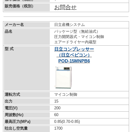
販売価格（税別）
お問合せ
メーカー名
日立産機システム
品名
パッケージ型（無給油式）
圧力開閉器式・マイコン制御
エアードライヤー内蔵型
型 式
日立コンプレッサー
（日立ベビコン）
POD-15MNPB6
運転方式
マイコン制御
出力
15
電圧(V)
200
周波数(Hz)
60
最高圧力(MPa)
0.85
(0.70-0.85)
吐出し空気量
1700