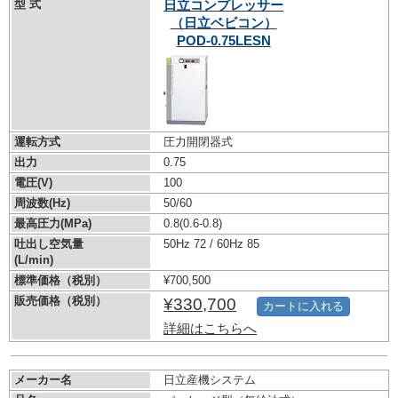
型 式
日立コンプレッサー
（日立ベビコン）
POD-0.75LESN
運転方式
圧力開閉器式
出力
0.75
電圧(V)
100
周波数(Hz)
50/60
最高圧力(MPa)
0.8
(0.6-0.8)
吐出し空気量
50Hz 72 / 60Hz 85
(L/min)
標準価格（税別）
¥700,500
販売価格（税別）
¥330,700
カートに入れる
詳細はこちらへ
メーカー名
日立産機システム