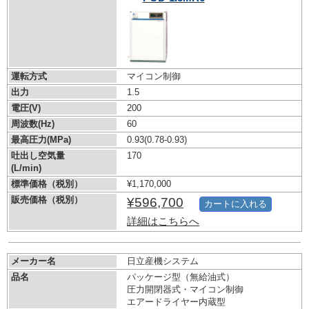
運転方式
マイコン制御
出力
1.5
電圧(V)
200
周波数(Hz)
60
最高圧力(MPa)
0.93
(0.78-0.93)
吐出し空気量
170
(L/min)
標準価格（税別）
¥1,170,000
販売価格（税別）
¥596,700
カートに入れる
詳細はこちらへ
メーカー名
日立産機システム
品名
パッケージ型（無給油式）
圧力開閉器式・マイコン制御
エアードライヤー内蔵型