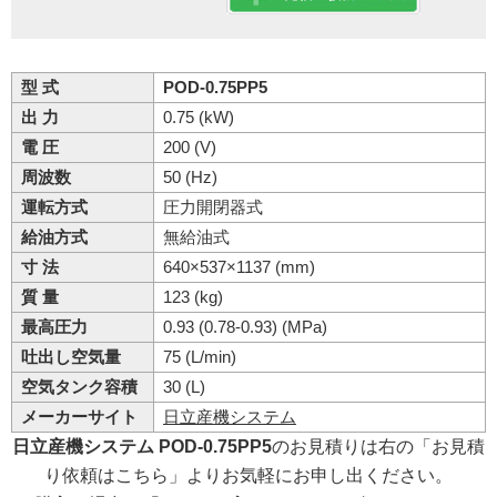
型 式
POD-0.75PP5
出 力
0.75 (kW)
電 圧
200 (V)
周波数
50 (Hz)
運転方式
圧力開閉器式
給油方式
無給油式
寸 法
640×537×1137 (mm)
質 量
123 (kg)
最高圧力
0.93 (0.78-0.93) (MPa)
吐出し空気量
75 (L/min)
空気タンク容積
30 (L)
メーカーサイト
日立産機システム
日立産機システム POD-0.75PP5
のお見積りは右の「お見積
り依頼はこちら」よりお気軽にお申し出ください。