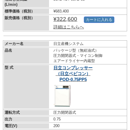
(L/min)
標準価格（税別）
¥683,400
販売価格（税別）
¥322,600
カートに入れる
詳細はこちらへ
メーカー名
日立産機システム
品名
パッケージ型（無給油式）
圧力開閉器式・マイコン制御
エアードライヤー内蔵型
型 式
日立コンプレッサー
（日立ベビコン）
POD-0.75PP5
運転方式
圧力開閉器式
出力
0.75
電圧(V)
200