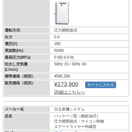
運転方式
圧力開閉器式
出力
0.4
電圧(V)
200
周波数(Hz)
50/60
最高圧力(MPa)
0.8
(0.6-0.8)
吐出し空気量
50Hz 33 / 60Hz 40
(L/min)
標準価格（税別）
¥580,200
販売価格（税別）
¥273,900
カートに入れる
詳細はこちらへ
メーカー名
日立産機システム
品名
パッケージ型（無給油式）
圧力開閉器式・マイコン制御
エアードライヤー内蔵型