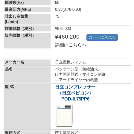
周波数(Hz)
50
最高圧力(MPa)
0.93
(0.78-0.93)
吐出し空気量
75
(L/min)
標準価格（税別）
¥975,000
販売価格（税別）
¥460,200
カートに入れる
詳細はこちらへ
メーカー名
日立産機システム
品名
パッケージ型（無給油式）
圧力開閉器式・マイコン制御
エアードライヤー内蔵型
型 式
日立コンプレッサー
（日立ベビコン）
POD-0.75PP6
運転方式
圧力開閉器式