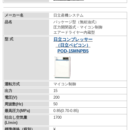
メーカー名
日立産機システム
品名
パッケージ型（無給油式）
圧力開閉器式・マイコン制御
エアードライヤー内蔵型
型 式
日立コンプレッサー
（日立ベビコン）
POD-15MNPB5
運転方式
マイコン制御
出力
15
電圧(V)
200
周波数(Hz)
50
最高圧力(MPa)
0.85
(0.70-0.85)
吐出し空気量
1700
(L/min)
標準価格（税別）
¥