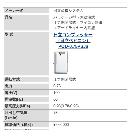
メーカー名
日立産機システム
品名
パッケージ型（無給油式）
圧力開閉器式・マイコン制御
エアードライヤー内蔵型
型 式
日立コンプレッサー
（日立ベビコン）
POD-0.75PSJ6
運転方式
圧力開閉器式
出力
0.75
電圧(V)
100
周波数(Hz)
60
最高圧力(MPa)
0.93
(0.78-0.93)
吐出し空気量
75
(L/min)
標準価格（税別）
¥886,000