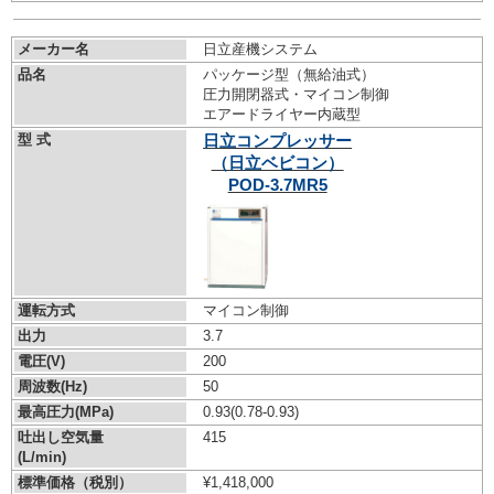
メーカー名
日立産機システム
品名
パッケージ型（無給油式）
圧力開閉器式・マイコン制御
エアードライヤー内蔵型
型 式
日立コンプレッサー
（日立ベビコン）
POD-3.7MR5
運転方式
マイコン制御
出力
3.7
電圧(V)
200
周波数(Hz)
50
最高圧力(MPa)
0.93
(0.78-0.93)
吐出し空気量
415
(L/min)
標準価格（税別）
¥1,418,000