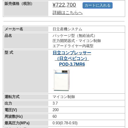
販売価格（税別）
¥722,700
カートに入れる
詳細はこちらへ
メーカー名
日立産機システム
品名
パッケージ型（無給油式）
圧力開閉器式・マイコン制御
エアードライヤー内蔵型
型 式
日立コンプレッサー
（日立ベビコン）
POD-3.7MR6
運転方式
マイコン制御
出力
3.7
電圧(V)
200
周波数(Hz)
60
最高圧力(MPa)
0.93
(0.78-0.93)