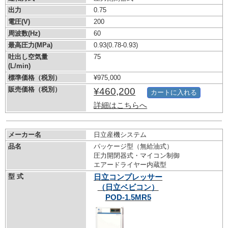
出力
0.75
電圧(V)
200
周波数(Hz)
60
最高圧力(MPa)
0.93
(0.78-0.93)
吐出し空気量
75
(L/min)
標準価格（税別）
¥975,000
販売価格（税別）
¥460,200
カートに入れる
詳細はこちらへ
メーカー名
日立産機システム
品名
パッケージ型（無給油式）
圧力開閉器式・マイコン制御
エアードライヤー内蔵型
型 式
日立コンプレッサー
（日立ベビコン）
POD-1.5MR5