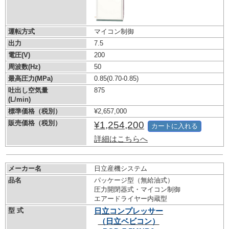
運転方式
マイコン制御
出力
7.5
電圧(V)
200
周波数(Hz)
50
最高圧力(MPa)
0.85
(0.70-0.85)
吐出し空気量
875
(L/min)
標準価格（税別）
¥2,657,000
販売価格（税別）
¥1,254,200
カートに入れる
詳細はこちらへ
メーカー名
日立産機システム
品名
パッケージ型（無給油式）
圧力開閉器式・マイコン制御
エアードライヤー内蔵型
型 式
日立コンプレッサー
（日立ベビコン）