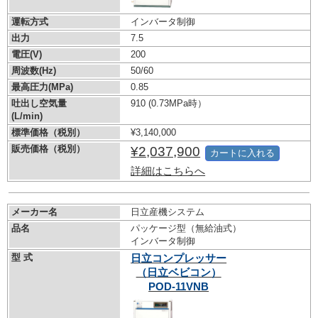
運転方式
インバータ制御
出力
7.5
電圧(V)
200
周波数(Hz)
50/60
最高圧力(MPa)
0.85
吐出し空気量
910
(0.73MPa時）
(L/min)
標準価格（税別）
¥3,140,000
販売価格（税別）
¥2,037,900
カートに入れる
詳細はこちらへ
メーカー名
日立産機システム
品名
パッケージ型（無給油式）
インバータ制御
型 式
日立コンプレッサー
（日立ベビコン）
POD-11VNB