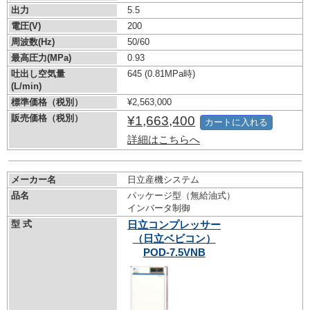
出力
5.5
電圧(V)
200
周波数(Hz)
50/60
最高圧力(MPa)
0.93
吐出し空気量
645
(0.81MPa時)
(L/min)
標準価格（税別）
¥2,563,000
販売価格（税別）
¥1,663,400
カートに入れる
詳細はこちらへ
メーカー名
日立産機システム
品名
パッケージ型（無給油式）
インバータ制御
型 式
日立コンプレッサー
（日立ベビコン）
POD-7.5VNB