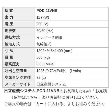
型 式
POD-11VNB
出 力
11 (kW)
電 圧
200 (V)
周波数
50/60 (Hz)
運転方式
インバータ制御
給油方式
無給油式
寸 法
1302×945×1400 (mm)
質 量
505 (kg)
最高圧力
0.85 (MPa)
吐出し空気量
1335 (0.73MPa時） (L/min)
空気タンク容積
32 (L)
メーカーサイト
日立産機システム
日立産機システム POD-11VNB
のお見積りは右の「お見積
り依頼はこちら」よりお気軽にお申し出ください。
ご購入の場合は「カートに入れる」よりお進みください。