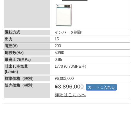
運転方式
インバータ制御
出力
15
電圧(V)
200
周波数(Hz)
50/60
最高圧力(MPa)
0.85
吐出し空気量
1770
(0.73MPa時）
(L/min)
標準価格（税別）
¥6,003,000
販売価格（税別）
¥3,896,000
カートに入れる
詳細はこちらへ