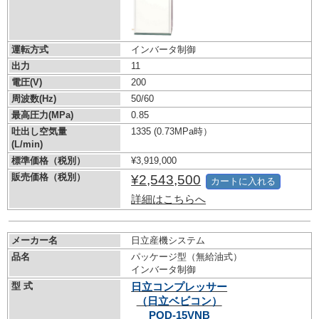
運転方式
インバータ制御
出力
11
電圧(V)
200
周波数(Hz)
50/60
最高圧力(MPa)
0.85
吐出し空気量
1335
(0.73MPa時）
(L/min)
標準価格（税別）
¥3,919,000
販売価格（税別）
¥2,543,500
カートに入れる
詳細はこちらへ
メーカー名
日立産機システム
品名
パッケージ型（無給油式）
インバータ制御
型 式
日立コンプレッサー
（日立ベビコン）
POD-15VNB