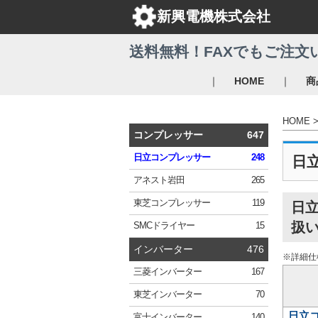
新興電機株式会社
送料無料！FAXでもご注文
｜
｜
HOME
商
HOME
コンプレッサー
647
日立
コンプレッサー
248
日
アネスト岩田
265
東芝
コンプレッサー
119
日
扱
SMC
ドライヤー
15
インバーター
476
※詳細仕
三菱
インバーター
167
東芝
インバーター
70
日立
富士
インバーター
140