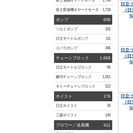
富士電機
ギヤードモータ
1,786
日立
（日
富士変速機
ギヤードモータ
1,718
S
ポンプ
698
ツルミ
ポンプ
291
日立
モートルポンプ
111
エバラ
ポンプ
296
日立
（日
チェーンブロック
1,668
S
日立
モートルブロック
95
象印
チェーンブロック
1,051
キトー
チェーンブロック
522
日立
ホイスト
176
（日
日立
ホイスト
36
S
三菱
ホイスト
140
ブロワー／送風機
611