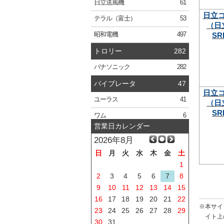
日立
送風機
61
日立
テラル
（富士）
53
（日
SR
昭和電機
497
トロリー
282
パナソニック
282
バイブレータ
47
日立
ユーラス
41
（日
SR
ワム
6
営業日カレンダー
2026年8月
日
月
火
水
木
金
土
1
2
3
4
5
6
7
8
9
10
11
12
13
14
15
16
17
18
19
20
21
22
※本サイ
23
24
25
26
27
28
29
イト上
30
31