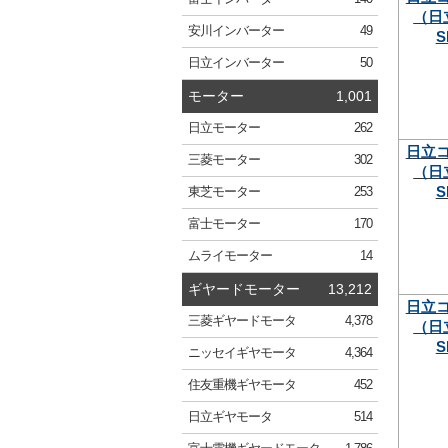
（日
安川
インバーター
49
S
日立
インバーター
50
モーター
1,001
日立
モーター
262
日立
三菱
モーター
302
（日
S
東芝
モーター
253
富士
モーター
170
ムライ
モーター
14
ギヤードモーター
13,212
日立
三菱
ギヤードモータ
4,378
（日
S
ニッセイ
ギヤモータ
4,364
住友重機
ギヤモータ
452
日立
ギヤモータ
514