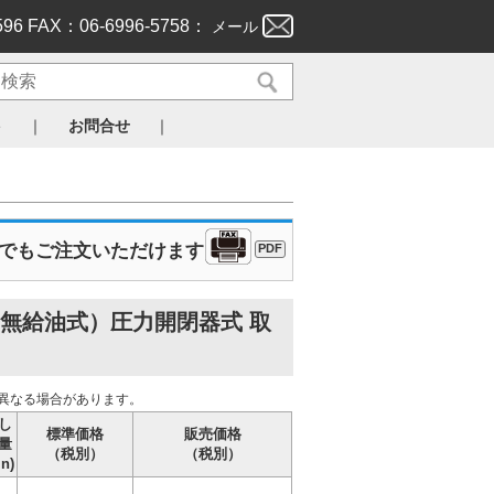
596 FAX：06-6996-5758：
メール
｜
｜
ト
お問合せ
Xでもご注文いただけます
PDF
無給油式）圧力開閉器式 取
異なる場合があります。
し
標準価格
販売価格
量
（税別）
（税別）
in)