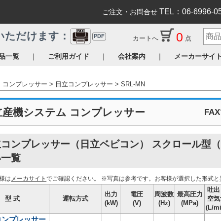
TEL：06-6996-0
ご注文・お問合せ
0
いただけます：
PDF
カートへ
点
｜
｜
｜
品一覧
ご利用ガイド
会社案内
メーカーサイ
コンプレッサー
日立コンプレッサー
SRL-MN
立産機システム コンプレッサー
FA
立コンプレッサー（日立ベビコン） スクロール型（
い一覧
様は
メーカサイト
でご確認ください。
※写真は参考です。お客様が選択した形式と
吐出
出力
電圧
周波数
最高圧力
型 式
運転方式
空気
(kW)
(V)
(Hz)
(MPa)
(L/m
コンプレッサー