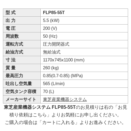
型 式
FLP85-55T
出 力
5.5 (kW)
電 圧
200 (V)
周波数
50 (Hz)
運転方式
圧力開閉器式
給油方式
無給油式
寸 法
1170x745x1100 (mm)
質 量
260 (kg)
最高圧力
0.85(0.7-0.85) (MPa)
吐出し空気量
565 (L/min)
空気タンク容積
70 (L)
メーカーサイト
東芝産業機器システム
東芝産業機器システム FLP85-55T
のお見積りは右の「お見
積り依頼はこちら」よりお気軽にお申し出ください。
ご購入の場合は「カートに入れる」よりお進みください。