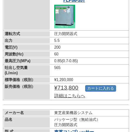
FLP86-55T
運転方式
圧力開閉器式
出力
5.5
電圧(V)
200
周波数(Hz)
60
最高圧力(MPa)
0.85
(0.7-0.85)
吐出し空気量
565
(L/min)
標準価格（税別）
¥1,293,000
販売価格（税別）
¥713,800
カートに入れる
詳細はこちらへ
メーカー名
東芝産業機器システム
品名
パッケージ型（無給油式）
圧力開閉器式
型 式
東芝コンプレッサー