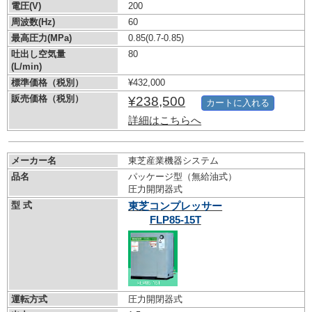
電圧(V)
200
周波数(Hz)
60
最高圧力(MPa)
0.85
(0.7-0.85)
吐出し空気量
80
(L/min)
標準価格（税別）
¥432,000
販売価格（税別）
¥238,500
カートに入れる
詳細はこちらへ
メーカー名
東芝産業機器システム
品名
パッケージ型（無給油式）
圧力開閉器式
型 式
東芝コンプレッサー
FLP85-15T
運転方式
圧力開閉器式