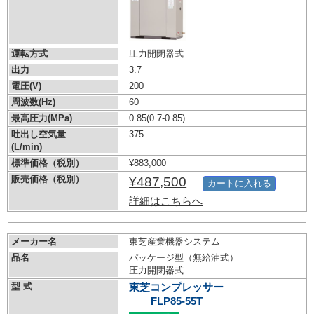
運転方式
圧力開閉器式
出力
3.7
電圧(V)
200
周波数(Hz)
60
最高圧力(MPa)
0.85
(0.7-0.85)
吐出し空気量
375
(L/min)
標準価格（税別）
¥883,000
販売価格（税別）
¥487,500
カートに入れる
詳細はこちらへ
メーカー名
東芝産業機器システム
品名
パッケージ型（無給油式）
圧力開閉器式
型 式
東芝コンプレッサー
FLP85-55T