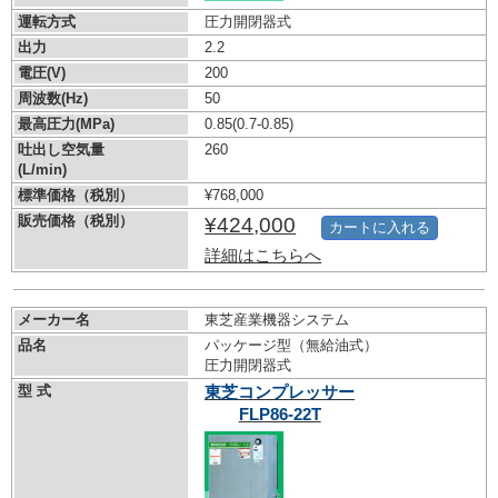
運転方式
圧力開閉器式
出力
2.2
電圧(V)
200
周波数(Hz)
50
最高圧力(MPa)
0.85
(0.7-0.85)
吐出し空気量
260
(L/min)
標準価格（税別）
¥768,000
販売価格（税別）
¥424,000
カートに入れる
詳細はこちらへ
メーカー名
東芝産業機器システム
品名
パッケージ型（無給油式）
圧力開閉器式
型 式
東芝コンプレッサー
FLP86-22T