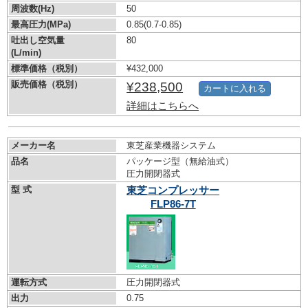
周波数(Hz)
50
最高圧力(MPa)
0.85
(0.7-0.85)
吐出し空気量
80
(L/min)
標準価格（税別）
¥432,000
販売価格（税別）
¥238,500
カートに入れる
詳細はこちらへ
メーカー名
東芝産業機器システム
品名
パッケージ型（無給油式）
圧力開閉器式
型 式
東芝コンプレッサー
FLP86-7T
運転方式
圧力開閉器式
出力
0.75