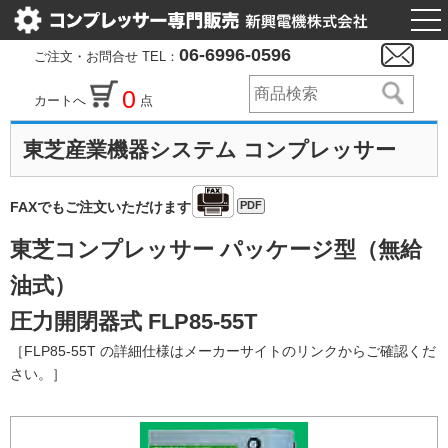
togg
nav
06-6996-0596
ご注文・お問合せ TEL：
0
カートへ
点
東芝産業機器システム コンプレッサー
PDF
FAXでもご注文いただけます
東芝コンプレッサー パッケージ型（無給
油式）
圧力開閉器式 FLP85-55T
［FLP85-55T の詳細仕様はメーカーサイトのリンクからご確認くだ
さい。］