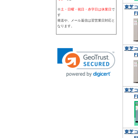
東芝
※
土・日曜・祝日・赤字日は休業日
で
F
す
発送や、メール返信は翌営業日対応と
なります。
東芝
F
東芝
F
東芝
F