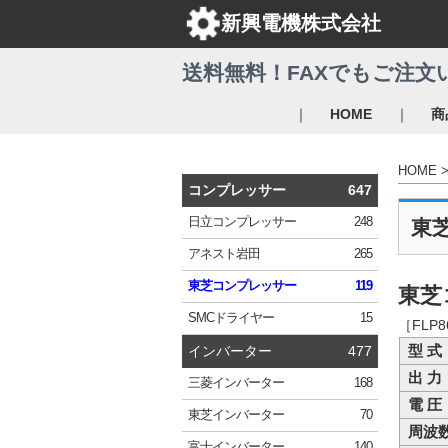
新興電機株式会社
送料無料！FAXでもご注文
｜
｜
HOME
商
HOME
コンプレッサー
647
日立
コンプレッサー
248
東
アネスト岩田
265
東芝
コンプレッサー
119
東芝
SMC
ドライヤー
15
［FLP
型 式
インバーター
477
出 力
三菱
インバーター
168
電 圧
東芝
インバーター
70
周波
富士
インバーター
140