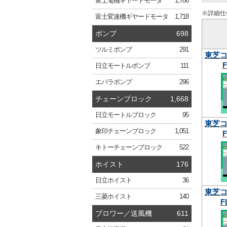
富士電機
ギヤードモータ
1,786
※詳細仕
富士変速機
ギヤードモータ
1,718
ポンプ
698
ツルミ
ポンプ
291
東芝
F
日立
モートルポンプ
111
エバラ
ポンプ
296
チェーンブロック
1,668
日立
モートルブロック
95
東芝
象印
チェーンブロック
1,051
F
キトー
チェーンブロック
522
ホイスト
176
日立
ホイスト
36
東芝
三菱
ホイスト
140
F
ブロワー／送風機
611