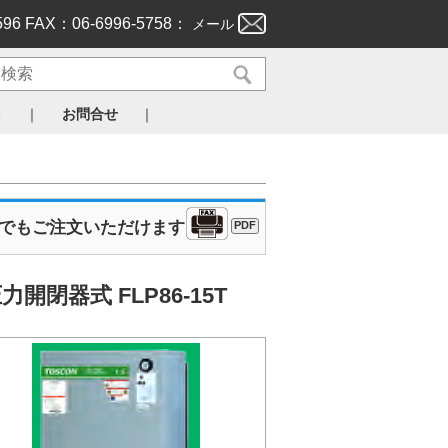
596 FAX：06-6996-5758：
メール
｜
｜
ト
お問合せ
Xでもご注文いただけます
PDF
力開閉器式 FLP86-15T