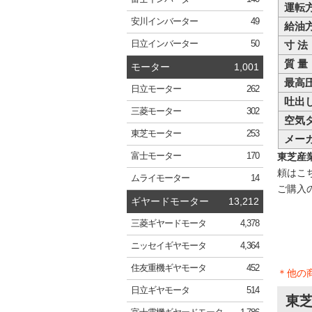
運転
安川
インバーター
49
給油
寸 法
日立
インバーター
50
質 量
モーター
1,001
最高
日立
モーター
262
吐出
三菱
モーター
302
空気
東芝
モーター
253
メー
東芝産業
富士
モーター
170
頼はこ
ムライ
モーター
14
ご購入
ギヤードモーター
13,212
三菱
ギヤードモータ
4,378
ニッセイ
ギヤモータ
4,364
住友重機
ギヤモータ
452
＊他の
日立
ギヤモータ
514
東