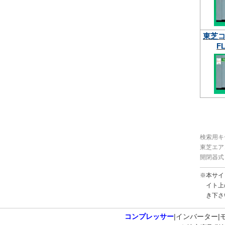
東芝
FL
検索用キ
東芝エアコ
開閉器式 90
※本サイ
イト上
き下さ
コンプレッサー
インバーター