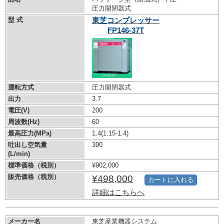
圧力開閉器式
型 式
東芝コンプレッサー
FP146-37T
運転方式
圧力開閉器式
出力
3.7
電圧(V)
200
周波数(Hz)
60
最高圧力(MPa)
1.4
(1.15-1.4)
吐出し空気量
390
(L/min)
標準価格（税別）
¥902,000
販売価格（税別）
¥498,000
カートに入れる
詳細はこちらへ
メーカー名
東芝産業機器システム