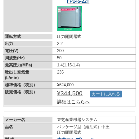
FP145-22T
運転方式
圧力開閉器式
出力
2.2
電圧(V)
200
周波数(Hz)
50
最高圧力(MPa)
1.4
(1.15-1.4)
吐出し空気量
235
(L/min)
標準価格（税別）
¥624,000
販売価格（税別）
¥344,500
カートに入れる
詳細はこちらへ
メーカー名
東芝産業機器システム
品名
パッケージ型（給油式）中圧
圧力開閉器式