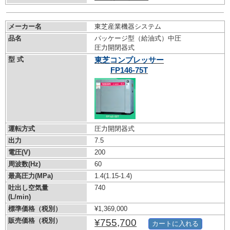
メーカー名
東芝産業機器システム
品名
パッケージ型（給油式）中圧
圧力開閉器式
型 式
東芝コンプレッサー
FP146-75T
運転方式
圧力開閉器式
出力
7.5
電圧(V)
200
周波数(Hz)
60
最高圧力(MPa)
1.4
(1.15-1.4)
吐出し空気量
740
(L/min)
標準価格（税別）
¥1,369,000
販売価格（税別）
¥755,700
カートに入れる