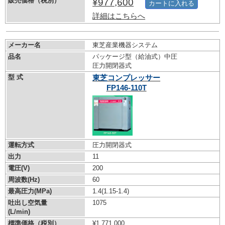
販売価格（税別）
¥977,600
カートに入れる
詳細はこちらへ
メーカー名
東芝産業機器システム
品名
パッケージ型（給油式）中圧
圧力開閉器式
型 式
東芝コンプレッサー
FP146-110T
運転方式
圧力開閉器式
出力
11
電圧(V)
200
周波数(Hz)
60
最高圧力(MPa)
1.4
(1.15-1.4)
吐出し空気量
1075
(L/min)
標準価格（税別）
¥1,771,000