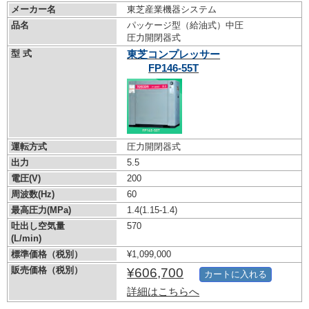
メーカー名
東芝産業機器システム
品名
パッケージ型（給油式）中圧
圧力開閉器式
型 式
東芝コンプレッサー
FP146-55T
運転方式
圧力開閉器式
出力
5.5
電圧(V)
200
周波数(Hz)
60
最高圧力(MPa)
1.4
(1.15-1.4)
吐出し空気量
570
(L/min)
標準価格（税別）
¥1,099,000
販売価格（税別）
¥606,700
カートに入れる
詳細はこちらへ