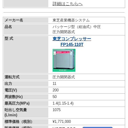
詳細はこちらへ
メーカー名
東芝産業機器システム
品名
パッケージ型（給油式）中圧
圧力開閉器式
型 式
東芝コンプレッサー
FP145-110T
運転方式
圧力開閉器式
出力
11
電圧(V)
200
周波数(Hz)
50
最高圧力(MPa)
1.4
(1.15-1.4)
吐出し空気量
1075
(L/min)
標準価格（税別）
¥1,771,000