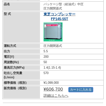
品名
パッケージ型（給油式）中圧
圧力開閉器式
型 式
東芝コンプレッサー
FP145-55T
運転方式
圧力開閉器式
出力
5.5
電圧(V)
200
周波数(Hz)
50
最高圧力(MPa)
1.4
(1.15-1.4)
吐出し空気量
570
(L/min)
標準価格（税別）
¥1,099,000
販売価格（税別）
¥606,700
カートに入れる
詳細はこちらへ