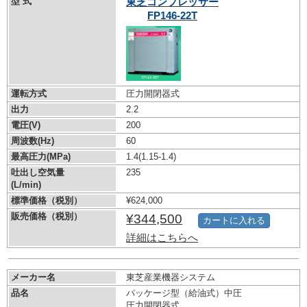
型 式
東芝コンプレッサー
FP146-22T
運転方式
圧力開閉器式
出力
2.2
電圧(V)
200
周波数(Hz)
60
最高圧力(MPa)
1.4
(1.15-1.4)
吐出し空気量
235
(L/min)
標準価格（税別）
¥624,000
販売価格（税別）
¥344,500
カートに入れる
詳細はこちらへ
メーカー名
東芝産業機器システム
品名
パッケージ型（給油式）中圧
圧力開閉器式