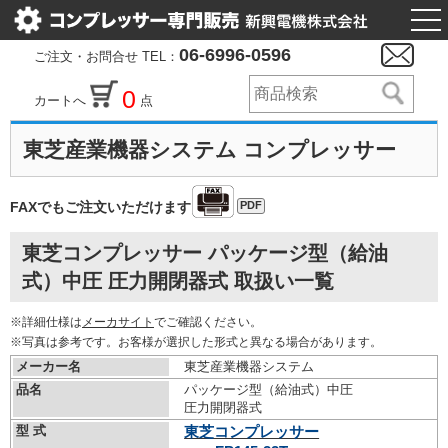
togg
nav
06-6996-0596
ご注文・お問合せ TEL：
0
カートへ
点
東芝産業機器システム コンプレッサー
PDF
FAXでもご注文いただけます
東芝コンプレッサー パッケージ型（給油
式）中圧 圧力開閉器式 取扱い一覧
※詳細仕様は
メーカサイト
でご確認ください。
※写真は参考です。お客様が選択した形式と異なる場合があります。
メーカー名
東芝産業機器システム
品名
パッケージ型（給油式）中圧
圧力開閉器式
型 式
東芝コンプレッサー