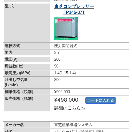
型 式
東芝コンプレッサー
FP145-37T
運転方式
圧力開閉器式
出力
3.7
電圧(V)
200
周波数(Hz)
50
最高圧力(MPa)
1.4
(1.15-1.4)
吐出し空気量
390
(L/min)
標準価格（税別）
¥902,000
販売価格（税別）
¥498,000
カートに入れる
詳細はこちらへ
メーカー名
東芝産業機器システム
品名
パッケージ型（給油式）中圧