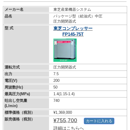
メーカー名
東芝産業機器システム
品名
パッケージ型（給油式）中圧
圧力開閉器式
型 式
東芝コンプレッサー
FP145-75T
運転方式
圧力開閉器式
出力
7.5
電圧(V)
200
周波数(Hz)
50
最高圧力(MPa)
1.4
(1.15-1.4)
吐出し空気量
740
(L/min)
標準価格（税別）
¥1,369,000
販売価格（税別）
¥755,700
カートに入れる
詳細はこちらへ