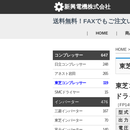
新興電機株式会社
送料無料！FAXでもご注文
｜
｜
HOME
商
HOME
コンプレッサー
647
日立
コンプレッサー
248
東
アネスト岩田
265
東芝
コンプレッサー
119
東芝
SMC
ドライヤー
15
ドライ
インバーター
476
［FP1
三菱
インバーター
167
型 式
出 力
東芝
インバーター
70
電 圧
富士
インバーター
140