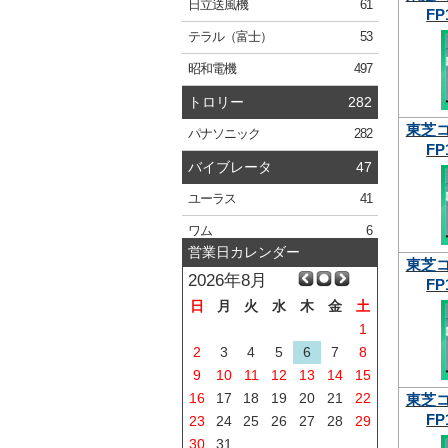
日立
送風機
61
FP
テラル
（富士）
53
昭和電機
497
トロリー
282
東芝
パナソニック
282
FP
バイブレータ
47
ユーラス
41
ワム
6
営業日カレンダー
東芝
2026年8月
FP
日
月
火
水
木
金
土
1
2
3
4
5
6
7
8
9
10
11
12
13
14
15
16
17
18
19
20
21
22
東芝
FP
23
24
25
26
27
28
29
30
31