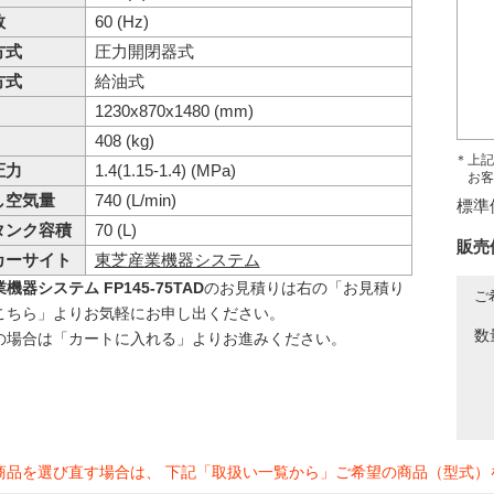
数
60 (Hz)
方式
圧力開閉器式
方式
給油式
1230x870x1480 (mm)
408 (kg)
＊上記
圧力
1.4(1.15-1.4) (MPa)
お客
し空気量
740 (L/min)
標準
タンク容積
70 (L)
販売
カーサイト
東芝産業機器システム
機器システム FP145-75TAD
のお見積りは右の「お見積り
ご
こちら」よりお気軽にお申し出ください。
数
の場合は「カートに入れる」よりお進みください。
商品を選び直す場合は、 下記「取扱い一覧から」ご希望の商品（型式）