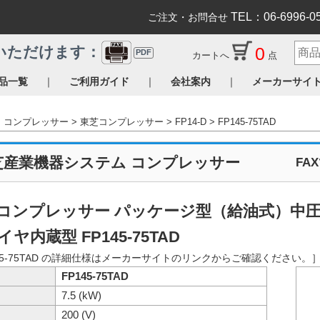
TEL：06-6996-0
ご注文・お問合せ
0
いただけます：
PDF
カートへ
点
｜
｜
｜
品一覧
ご利用ガイド
会社案内
メーカーサイ
コンプレッサー
東芝コンプレッサー
FP14-D
FP145-75TAD
芝産業機器システム コンプレッサー
FA
コンプレッサー パッケージ型（給油式）中
ヤ内蔵型 FP145-75TAD
45-75TAD の詳細仕様はメーカーサイトのリンクからご確認ください。
FP145-75TAD
7.5 (kW)
200 (V)