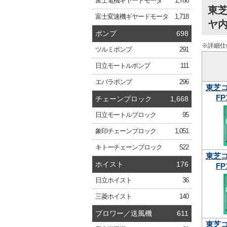
富士電機
ギヤードモータ
1,786
東
富士変速機
ギヤードモータ
1,718
ヤ内
ポンプ
698
※詳細仕
ツルミ
ポンプ
291
日立
モートルポンプ
111
エバラ
ポンプ
296
東芝
FP
チェーンブロック
1,668
日立
モートルブロック
95
象印
チェーンブロック
1,051
キトー
チェーンブロック
522
東芝
ホイスト
176
FP
日立
ホイスト
36
三菱
ホイスト
140
ブロワー／送風機
611
東芝