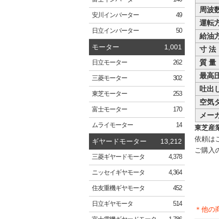
周波
安川
インバーター
49
運転
日立
インバーター
50
給油
モーター
1,001
寸 法
質 量
日立
モーター
262
最高
三菱
モーター
302
吐出
東芝
モーター
253
空気
富士
モーター
170
メー
ムライ
モーター
14
東芝産業
依頼は
ギヤードモーター
13,212
ご購入
三菱
ギヤードモータ
4,378
ニッセイ
ギヤモータ
4,364
住友重機
ギヤモータ
452
日立
ギヤモータ
514
＊他の