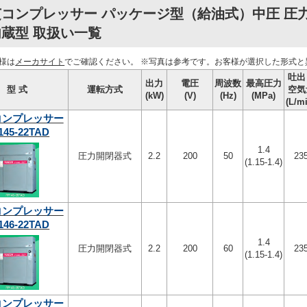
芝コンプレッサー パッケージ型（給油式）中圧 圧
蔵型 取扱い一覧
様は
メーカサイト
でご確認ください。
※写真は参考です。お客様が選択した形式と
吐出
出力
電圧
周波数
最高圧力
型 式
運転方式
空気
(kW)
(V)
(Hz)
(MPa)
(L/m
コンプレッサー
145-22TAD
1.4
圧力開閉器式
2.2
200
50
23
(1.15-1.4)
コンプレッサー
146-22TAD
1.4
圧力開閉器式
2.2
200
60
23
(1.15-1.4)
コンプレッサー