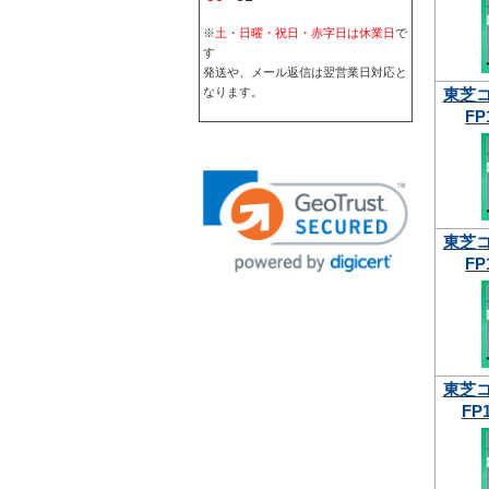
※
土・日曜・祝日・赤字日は休業日
で
す
発送や、メール返信は翌営業日対応と
東芝
なります。
FP
東芝
FP
東芝
FP1