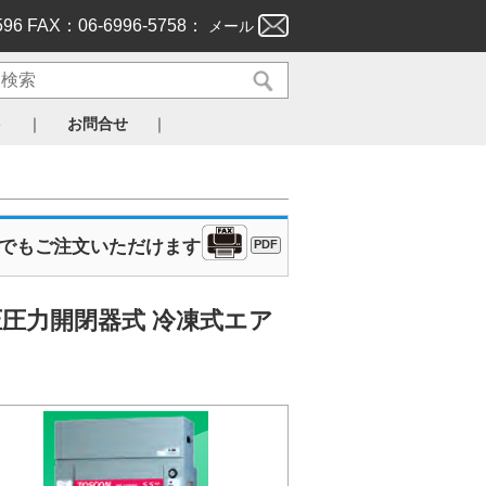
596 FAX：06-6996-5758：
メール
｜
｜
ト
お問合せ
Xでもご注文いただけます
PDF
圧
圧力開閉器式
冷凍式エア
］