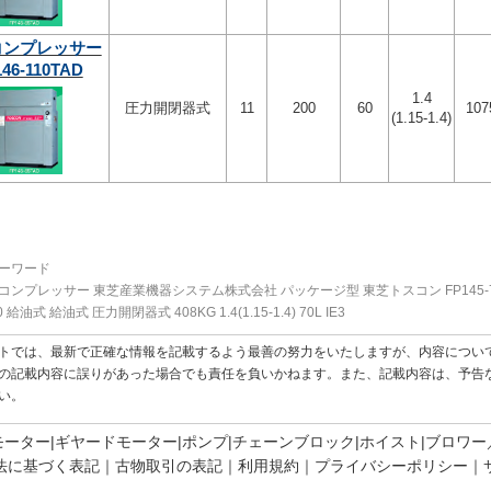
コンプレッサー
46-110TAD
1.4
圧力開閉器式
11
200
60
107
(1.15-1.4)
ーワード
ンプレッサー 東芝産業機器システム株式会社 パッケージ型 東芝トスコン FP145-75T
60 給油式 給油式 圧力開閉器式 408KG 1.4(1.15-1.4) 70L IE3
トでは、最新で正確な情報を記載するよう最善の努力をいたしますが、内容につい
の記載内容に誤りがあった場合でも責任を負いかねます。また、記載内容は、予告
い。
モーター
ギヤードモーター
ポンプ
チェーンブロック
ホイスト
ブロワー
法に基づく表記
古物取引の表記
利用規約
プライバシーポリシー