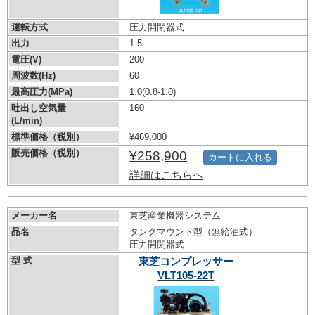
運転方式
圧力開閉器式
出力
1.5
電圧(V)
200
周波数(Hz)
60
最高圧力(MPa)
1.0
(0.8-1.0)
吐出し空気量
160
(L/min)
標準価格（税別）
¥469,000
販売価格（税別）
¥258,900
カートに入れる
詳細はこちらへ
メーカー名
東芝産業機器システム
品名
タンクマウント型（無給油式）
圧力開閉器式
型 式
東芝コンプレッサー
VLT105-22T