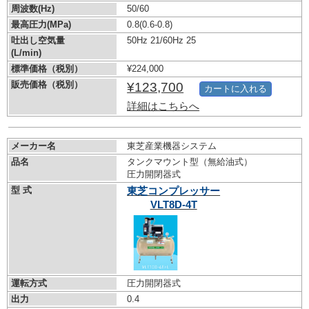
周波数(Hz)
50/60
最高圧力(MPa)
0.8
(0.6-0.8)
吐出し空気量
50Hz 21/60Hz 25
(L/min)
標準価格（税別）
¥224,000
販売価格（税別）
¥123,700
カートに入れる
詳細はこちらへ
メーカー名
東芝産業機器システム
品名
タンクマウント型（無給油式）
圧力開閉器式
型 式
東芝コンプレッサー
VLT8D-4T
運転方式
圧力開閉器式
出力
0.4