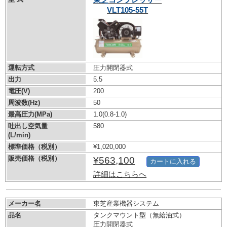
VLT105-55T
運転方式
圧力開閉器式
出力
5.5
電圧(V)
200
周波数(Hz)
50
最高圧力(MPa)
1.0
(0.8-1.0)
吐出し空気量
580
(L/min)
標準価格（税別）
¥1,020,000
販売価格（税別）
¥563,100
カートに入れる
詳細はこちらへ
メーカー名
東芝産業機器システム
品名
タンクマウント型（無給油式）
圧力開閉器式