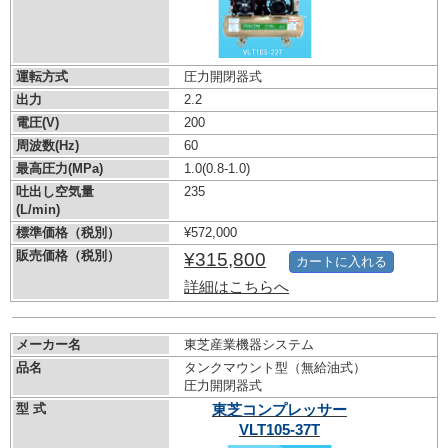
運転方式
圧力開閉器式
出力
2.2
電圧(V)
200
周波数(Hz)
60
最高圧力(MPa)
1.0
(0.8-1.0)
吐出し空気量
235
(L/min)
標準価格（税別）
¥572,000
販売価格（税別）
¥315,800
カートに入れる
詳細はこちらへ
メーカー名
東芝産業機器システム
品名
タンクマウント型（無給油式）
圧力開閉器式
型 式
東芝コンプレッサー
VLT105-37T