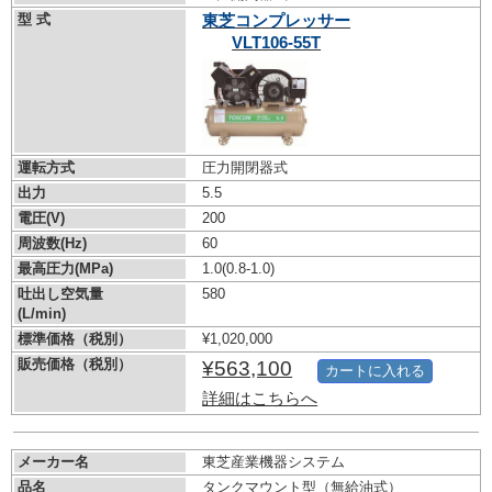
型 式
東芝コンプレッサー
VLT106-55T
運転方式
圧力開閉器式
出力
5.5
電圧(V)
200
周波数(Hz)
60
最高圧力(MPa)
1.0
(0.8-1.0)
吐出し空気量
580
(L/min)
標準価格（税別）
¥1,020,000
販売価格（税別）
¥563,100
カートに入れる
詳細はこちらへ
メーカー名
東芝産業機器システム
品名
タンクマウント型（無給油式）