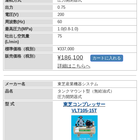
運転方式
圧力開閉器式
出力
0.75
電圧(V)
200
周波数(Hz)
60
最高圧力(MPa)
1.0
(0.8-1.0)
吐出し空気量
75
(L/min)
標準価格（税別）
¥337,000
販売価格（税別）
¥186,100
カートに入れる
詳細はこちらへ
メーカー名
東芝産業機器システム
品名
タンクマウント型（無給油式）
圧力開閉器式
型 式
東芝コンプレッサー
VLT105-15T