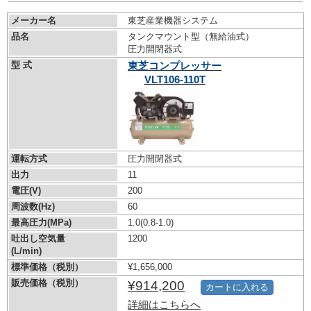
メーカー名
東芝産業機器システム
品名
タンクマウント型（無給油式）
圧力開閉器式
型 式
東芝コンプレッサー
VLT106-110T
運転方式
圧力開閉器式
出力
11
電圧(V)
200
周波数(Hz)
60
最高圧力(MPa)
1.0
(0.8-1.0)
吐出し空気量
1200
(L/min)
標準価格（税別）
¥1,656,000
販売価格（税別）
¥914,200
カートに入れる
詳細はこちらへ