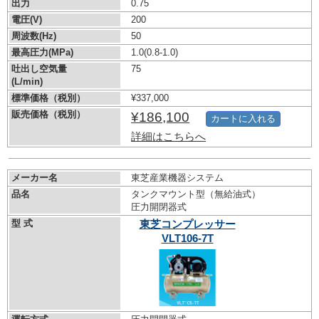
出力
0.75
電圧(V)
200
周波数(Hz)
50
最高圧力(MPa)
1.0
(0.8-1.0)
吐出し空気量
75
(L/min)
標準価格（税別）
¥337,000
販売価格（税別）
¥186,100
カートに入れる
詳細はこちらへ
メーカー名
東芝産業機器システム
品名
タンクマウント型（無給油式）
圧力開閉器式
型 式
東芝コンプレッサー
VLT106-7T