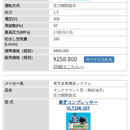
運転方式
圧力開閉器式
出力
1.5
電圧(V)
200
周波数(Hz)
50
最高圧力(MPa)
1.0
(0.8-1.0)
吐出し空気量
160
(L/min)
標準価格（税別）
¥469,000
販売価格（税別）
¥258,900
カートに入れる
詳細はこちらへ
メーカー名
東芝産業機器システム
品名
タンクマウント型（無給油式）
圧力開閉器式
型 式
東芝コンプレッサー
VLT106-15T