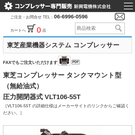
togg
nav
06-6996-0596
ご注文・お問合せ TEL：
0
カートへ
点
東芝産業機器システム コンプレッサー
PDF
FAXでもご注文いただけます
東芝コンプレッサー タンクマウント型
（無給油式）
圧力開閉器式 VLT106-55T
［VLT106-55T の詳細仕様はメーカーサイトのリンクからご確認く
ださい。］