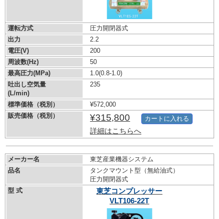
運転方式
圧力開閉器式
出力
2.2
電圧(V)
200
周波数(Hz)
50
最高圧力(MPa)
1.0
(0.8-1.0)
吐出し空気量
235
(L/min)
標準価格（税別）
¥572,000
販売価格（税別）
¥315,800
カートに入れる
詳細はこちらへ
メーカー名
東芝産業機器システム
品名
タンクマウント型（無給油式）
圧力開閉器式
型 式
東芝コンプレッサー
VLT106-22T