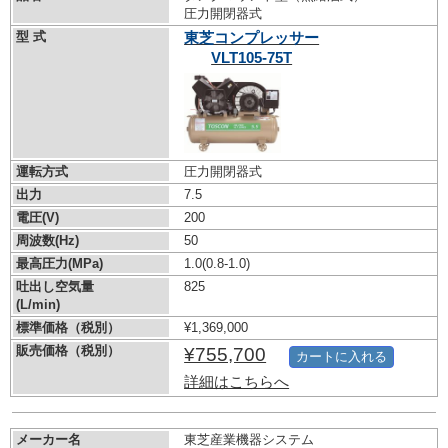
圧力開閉器式
型 式
東芝コンプレッサー
VLT105-75T
運転方式
圧力開閉器式
出力
7.5
電圧(V)
200
周波数(Hz)
50
最高圧力(MPa)
1.0
(0.8-1.0)
吐出し空気量
825
(L/min)
標準価格（税別）
¥1,369,000
販売価格（税別）
¥755,700
カートに入れる
詳細はこちらへ
メーカー名
東芝産業機器システム