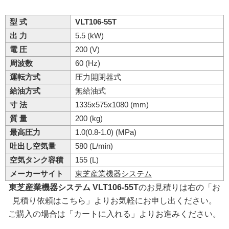
型 式
VLT106-55T
出 力
5.5 (kW)
電 圧
200 (V)
周波数
60 (Hz)
運転方式
圧力開閉器式
給油方式
無給油式
寸 法
1335x575x1080 (mm)
質 量
200 (kg)
最高圧力
1.0(0.8-1.0) (MPa)
吐出し空気量
580 (L/min)
空気タンク容積
155 (L)
メーカーサイト
東芝産業機器システム
東芝産業機器システム VLT106-55T
のお見積りは右の「お
見積り依頼はこちら」よりお気軽にお申し出ください。
ご購入の場合は「カートに入れる」よりお進みください。