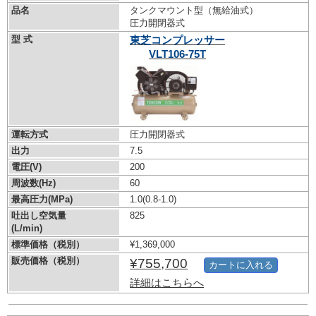
品名
タンクマウント型（無給油式）
圧力開閉器式
型 式
東芝コンプレッサー
VLT106-75T
運転方式
圧力開閉器式
出力
7.5
電圧(V)
200
周波数(Hz)
60
最高圧力(MPa)
1.0
(0.8-1.0)
吐出し空気量
825
(L/min)
標準価格（税別）
¥1,369,000
販売価格（税別）
¥755,700
カートに入れる
詳細はこちらへ