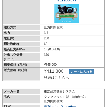
VLT106-37T
運転方式
圧力開閉器式
出力
3.7
電圧(V)
200
周波数(Hz)
60
最高圧力(MPa)
1.0
(0.8-1.0)
吐出し空気量
370
(L/min)
標準価格（税別）
¥745,000
販売価格（税別）
¥411,300
カートに入れる
詳細はこちらへ
メーカー名
東芝産業機器システム
品名
タンクマウント型（無給油式）
圧力開閉器式
型 式
東芝コンプレッサー