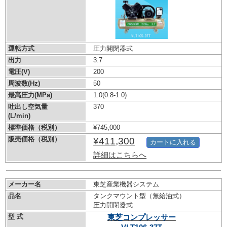
運転方式
圧力開閉器式
出力
3.7
電圧(V)
200
周波数(Hz)
50
最高圧力(MPa)
1.0
(0.8-1.0)
吐出し空気量
370
(L/min)
標準価格（税別）
¥745,000
販売価格（税別）
¥411,300
カートに入れる
詳細はこちらへ
メーカー名
東芝産業機器システム
品名
タンクマウント型（無給油式）
圧力開閉器式
型 式
東芝コンプレッサー