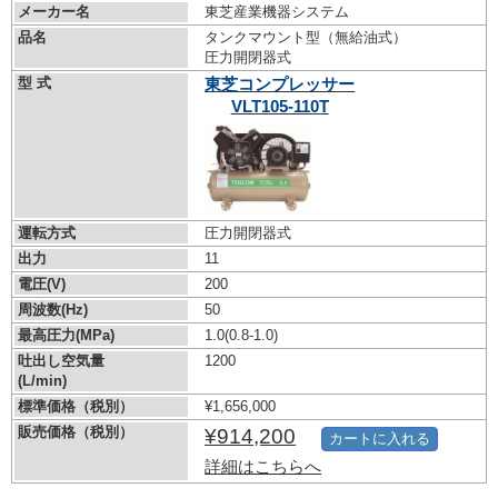
メーカー名
東芝産業機器システム
品名
タンクマウント型（無給油式）
圧力開閉器式
型 式
東芝コンプレッサー
VLT105-110T
運転方式
圧力開閉器式
出力
11
電圧(V)
200
周波数(Hz)
50
最高圧力(MPa)
1.0
(0.8-1.0)
吐出し空気量
1200
(L/min)
標準価格（税別）
¥1,656,000
販売価格（税別）
¥914,200
カートに入れる
詳細はこちらへ