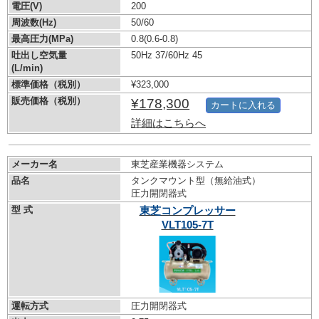
電圧(V)
200
周波数(Hz)
50/60
最高圧力(MPa)
0.8
(0.6-0.8)
吐出し空気量
50Hz 37/60Hz 45
(L/min)
標準価格（税別）
¥323,000
販売価格（税別）
¥178,300
カートに入れる
詳細はこちらへ
メーカー名
東芝産業機器システム
品名
タンクマウント型（無給油式）
圧力開閉器式
型 式
東芝コンプレッサー
VLT105-7T
運転方式
圧力開閉器式