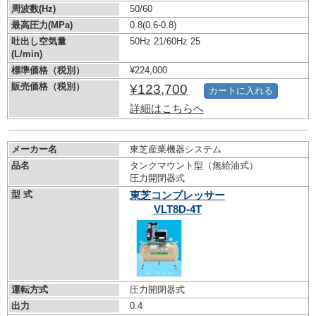
周波数(Hz)
50/60
最高圧力(MPa)
0.8
(0.6-0.8)
吐出し空気量
50Hz 21/60Hz 25
(L/min)
標準価格（税別）
¥224,000
販売価格（税別）
¥123,700
カートに入れる
詳細はこちらへ
メーカー名
東芝産業機器システム
品名
タンクマウント型（無給油式）
圧力開閉器式
型 式
東芝コンプレッサー
VLT8D-4T
運転方式
圧力開閉器式
出力
0.4