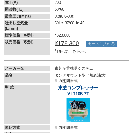
電圧(V)
200
周波数(Hz)
50/60
最高圧力(MPa)
0.8
(0.6-0.8)
吐出し空気量
50Hz 37/60Hz 45
(L/min)
標準価格（税別）
¥323,000
販売価格（税別）
¥178,300
カートに入れる
詳細はこちらへ
メーカー名
東芝産業機器システム
品名
タンクマウント型（無給油式）
圧力開閉器式
型 式
東芝コンプレッサー
VLT105-7T
運転方式
圧力開閉器式