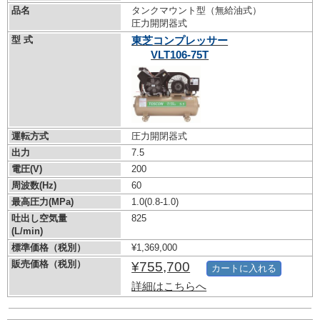
品名
タンクマウント型（無給油式）
圧力開閉器式
型 式
東芝コンプレッサー
VLT106-75T
運転方式
圧力開閉器式
出力
7.5
電圧(V)
200
周波数(Hz)
60
最高圧力(MPa)
1.0
(0.8-1.0)
吐出し空気量
825
(L/min)
標準価格（税別）
¥1,369,000
販売価格（税別）
¥755,700
カートに入れる
詳細はこちらへ