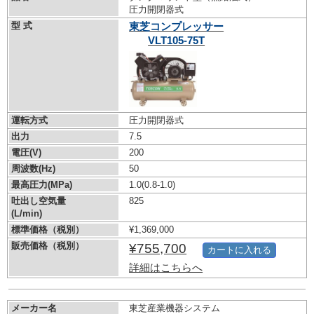
圧力開閉器式
型 式
東芝コンプレッサー
VLT105-75T
運転方式
圧力開閉器式
出力
7.5
電圧(V)
200
周波数(Hz)
50
最高圧力(MPa)
1.0
(0.8-1.0)
吐出し空気量
825
(L/min)
標準価格（税別）
¥1,369,000
販売価格（税別）
¥755,700
カートに入れる
詳細はこちらへ
メーカー名
東芝産業機器システム