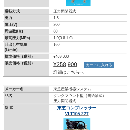
運転方式
圧力開閉器式
出力
1.5
電圧(V)
200
周波数(Hz)
60
最高圧力(MPa)
1.0
(0.8-1.0)
吐出し空気量
160
(L/min)
標準価格（税別）
¥469,000
販売価格（税別）
¥258,900
カートに入れる
詳細はこちらへ
メーカー名
東芝産業機器システム
品名
タンクマウント型（無給油式）
圧力開閉器式
型 式
東芝コンプレッサー
VLT105-22T