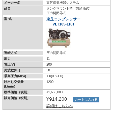
メーカー名
東芝産業機器システム
品名
タンクマウント型（無給油式）
圧力開閉器式
型 式
東芝コンプレッサー
VLT105-110T
運転方式
圧力開閉器式
出力
11
電圧(V)
200
周波数(Hz)
50
最高圧力(MPa)
1.0
(0.8-1.0)
吐出し空気量
1200
(L/min)
標準価格（税別）
¥1,656,000
販売価格（税別）
¥914,200
カートに入れる
詳細はこちらへ