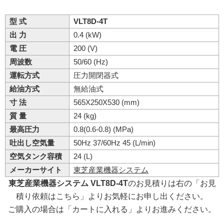
型 式
VLT8D-4T
出 力
0.4 (kW)
電 圧
200 (V)
周波数
50/60 (Hz)
運転方式
圧力開閉器式
給油方式
無給油式
寸 法
565X250X530 (mm)
質 量
24 (kg)
最高圧力
0.8(0.6-0.8) (MPa)
吐出し空気量
50Hz 37/60Hz 45 (L/min)
空気タンク容積
24 (L)
メーカーサイト
東芝産業機器システム
東芝産業機器システム VLT8D-4T
のお見積りは右の「お見
積り依頼はこちら」よりお気軽にお申し出ください。
ご購入の場合は「カートに入れる」よりお進みください。