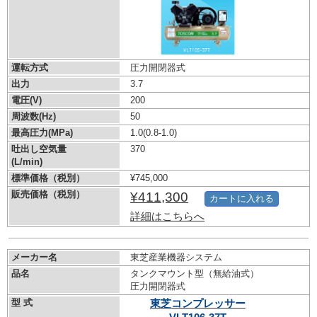
運転方式
圧力開閉器式
出力
3.7
電圧(V)
200
周波数(Hz)
50
最高圧力(MPa)
1.0
(0.8-1.0)
吐出し空気量
370
(L/min)
標準価格（税別）
¥745,000
販売価格（税別）
¥411,300
カートに入れる
詳細はこちらへ
メーカー名
東芝産業機器システム
品名
タンクマウント型（無給油式）
圧力開閉器式
型 式
東芝コンプレッサー