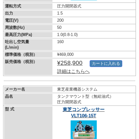
運転方式
圧力開閉器式
出力
1.5
電圧(V)
200
周波数(Hz)
50
最高圧力(MPa)
1.0
(0.8-1.0)
吐出し空気量
160
(L/min)
標準価格（税別）
¥469,000
販売価格（税別）
¥258,900
カートに入れる
詳細はこちらへ
メーカー名
東芝産業機器システム
品名
タンクマウント型（無給油式）
圧力開閉器式
型 式
東芝コンプレッサー
VLT106-15T