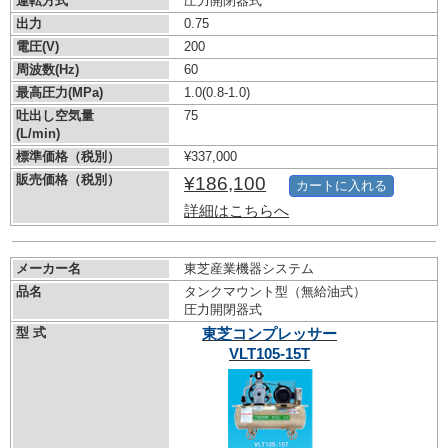
運転方式
圧力開閉器式
出力
0.75
電圧(V)
200
周波数(Hz)
60
最高圧力(MPa)
1.0
(0.8-1.0)
吐出し空気量
75
(L/min)
標準価格（税別）
¥337,000
販売価格（税別）
¥186,100
カートに入れる
詳細はこちらへ
メーカー名
東芝産業機器システム
品名
タンクマウント型（無給油式）
圧力開閉器式
型 式
東芝コンプレッサー
VLT105-15T