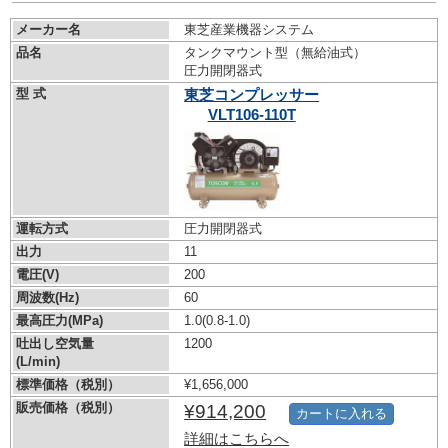
メーカー名
東芝産業機器システム
品名
タンクマウント型（無給油式）
圧力開閉器式
型 式
東芝コンプレッサー
VLT106-110T
運転方式
圧力開閉器式
出力
11
電圧(V)
200
周波数(Hz)
60
最高圧力(MPa)
1.0
(0.8-1.0)
吐出し空気量
1200
(L/min)
標準価格（税別）
¥1,656,000
販売価格（税別）
¥914,200
カートに入れる
詳細はこちらへ