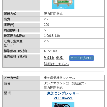
運転方式
圧力開閉器式
出力
2.2
電圧(V)
200
周波数(Hz)
50
最高圧力(MPa)
1.0
(0.8-1.0)
吐出し空気量
235
(L/min)
標準価格（税別）
¥572,000
販売価格（税別）
¥315,800
カートに入れる
詳細はこちらへ
メーカー名
東芝産業機器システム
品名
タンクマウント型（無給油式）
圧力開閉器式
型 式
東芝コンプレッサー
VLT106-22T