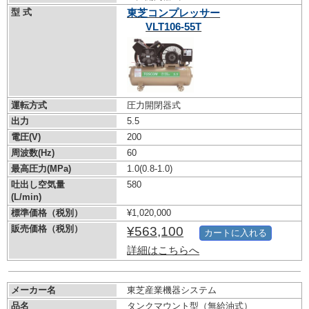
型 式
東芝コンプレッサー
VLT106-55T
運転方式
圧力開閉器式
出力
5.5
電圧(V)
200
周波数(Hz)
60
最高圧力(MPa)
1.0
(0.8-1.0)
吐出し空気量
580
(L/min)
標準価格（税別）
¥1,020,000
販売価格（税別）
¥563,100
カートに入れる
詳細はこちらへ
メーカー名
東芝産業機器システム
品名
タンクマウント型（無給油式）