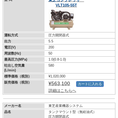
VLT105-55T
運転方式
圧力開閉器式
出力
5.5
電圧(V)
200
周波数(Hz)
50
最高圧力(MPa)
1.0
(0.8-1.0)
吐出し空気量
580
(L/min)
標準価格（税別）
¥1,020,000
販売価格（税別）
¥563,100
カートに入れる
詳細はこちらへ
メーカー名
東芝産業機器システム
品名
タンクマウント型（無給油式）
圧力開閉器式