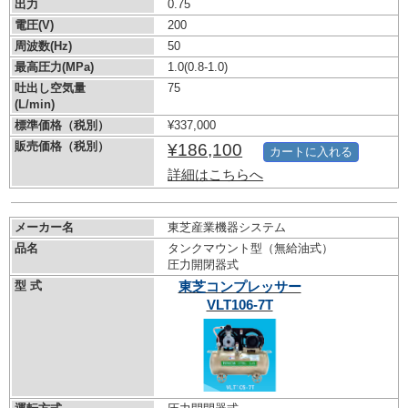
出力
0.75
電圧(V)
200
周波数(Hz)
50
最高圧力(MPa)
1.0
(0.8-1.0)
吐出し空気量
75
(L/min)
標準価格（税別）
¥337,000
販売価格（税別）
¥186,100
カートに入れる
詳細はこちらへ
メーカー名
東芝産業機器システム
品名
タンクマウント型（無給油式）
圧力開閉器式
型 式
東芝コンプレッサー
VLT106-7T