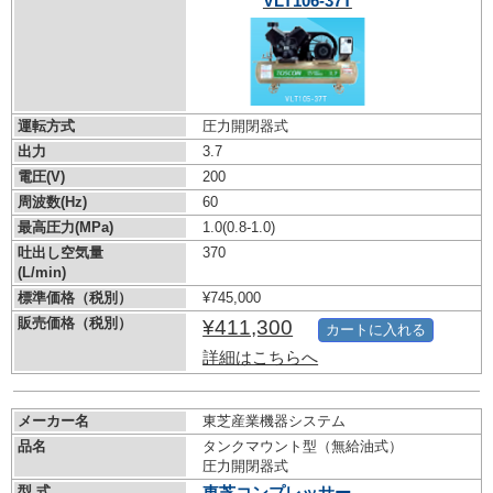
VLT106-37T
運転方式
圧力開閉器式
出力
3.7
電圧(V)
200
周波数(Hz)
60
最高圧力(MPa)
1.0
(0.8-1.0)
吐出し空気量
370
(L/min)
標準価格（税別）
¥745,000
販売価格（税別）
¥411,300
カートに入れる
詳細はこちらへ
メーカー名
東芝産業機器システム
品名
タンクマウント型（無給油式）
圧力開閉器式
型 式
東芝コンプレッサー