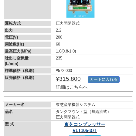
運転方式
圧力開閉器式
出力
2.2
電圧(V)
200
周波数(Hz)
60
最高圧力(MPa)
1.0
(0.8-1.0)
吐出し空気量
235
(L/min)
標準価格（税別）
¥572,000
販売価格（税別）
¥315,800
カートに入れる
詳細はこちらへ
メーカー名
東芝産業機器システム
品名
タンクマウント型（無給油式）
圧力開閉器式
型 式
東芝コンプレッサー
VLT105-37T