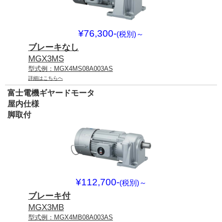
¥76,300-
(税別)
～
ブレーキなし
MGX3MS
型式例：MGX4MS08A003AS
詳細はこちらへ
富士電機ギヤードモータ
屋内仕様
脚取付
¥112,700-
(税別)
～
ブレーキ付
MGX3MB
型式例：MGX4MB08A003AS