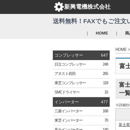
新興電機株式会社
送料無料！FAXでもご注文
｜
｜
HOME
商
HOME
コンプレッサー
647
日立
コンプレッサー
248
富
アネスト岩田
265
東芝
コンプレッサー
119
富士
一
SMC
ドライヤー
15
インバーター
477
※詳細仕
三菱
インバーター
168
東芝
インバーター
70
富士
富士
インバーター
140