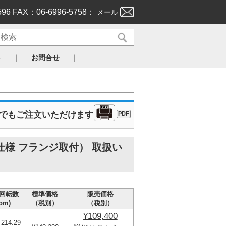
596 FAX：06-6996-5758：
メール
｜
｜
ト
お問合せ
Xでもご注文いただけます
PDF
仕様 フランジ取付） 取扱い
回転数
標準価格
販売価格
rpm)
（税別）
（税別）
¥109,400
 214.29