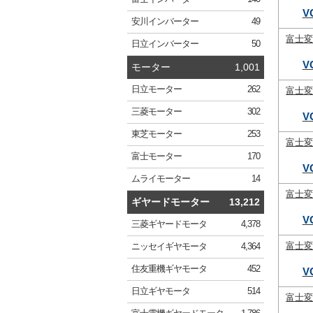
V
安川
インバーター
49
富士
日立
インバーター
50
V
モーター
1,001
日立
モーター
262
富士
三菱
モーター
302
V
東芝
モーター
253
富士
富士
モーター
170
V
ムライ
モーター
14
富士
ギヤードモーター
13,212
V
三菱
ギヤードモータ
4,378
富士
ニッセイ
ギヤモータ
4,364
住友重機
ギヤモータ
452
V
日立
ギヤモータ
514
富士