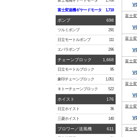
富士電機
ギヤードモータ
1,786
V
富士変速機
ギヤードモータ
1,718
富士
ポンプ
698
V
ツルミ
ポンプ
291
富士
日立
モートルポンプ
111
V
エバラ
ポンプ
296
チェーンブロック
1,668
富士
日立
モートルブロック
95
V
象印
チェーンブロック
1,051
富士
キトー
チェーンブロック
522
V
ホイスト
176
富士
日立
ホイスト
36
V
三菱
ホイスト
140
ブロワー／送風機
611
富士