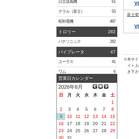
日立
送風機
61
V
テラル
（富士）
53
富士
昭和電機
497
V
トロリー
282
パナソニック
282
バイブレータ
47
※本サイ
ユーラス
41
イト上
き下さ
ワム
6
営業日カレンダー
2026年8月
日
月
火
水
木
金
土
1
2
3
4
5
6
7
8
9
10
11
12
13
14
15
16
17
18
19
20
21
22
23
24
25
26
27
28
29
30
31