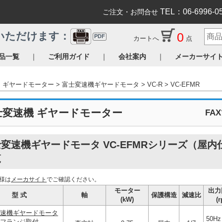
TEL：06-6996-0
ご注文・お問合せ
0
いただけます：
PDF
カートへ
点
｜
｜
｜
品一覧
ご利用ガイド
会社案内
メーカーサイ
ギヤードモーター
富士変速機ギヤードモータ
VC-R
VC-EFMR
士変速機 ギヤードモーター
FA
変速機ギヤードモータ VC-EFMRシリーズ（屋内
覧
様は
メーカサイト
でご確認ください。
モーター
出力
型 式
軸
保護構造
減速比
(kW)
(
変速機ギヤードモータ
50Hz
フランジ取付