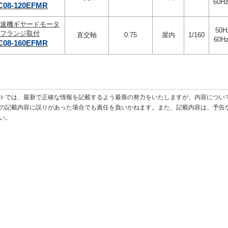
60Hz
C08-120EFMR
変速機ギヤードモータ
50H
フランジ取付
直交軸
0.75
屋内
1/160
60Hz
C08-160EFMR
トでは、最新で正確な情報を記載するよう最善の努力をいたしますが、内容につい
の記載内容に誤りがあった場合でも責任を負いかねます。また、記載内容は、予告
い。