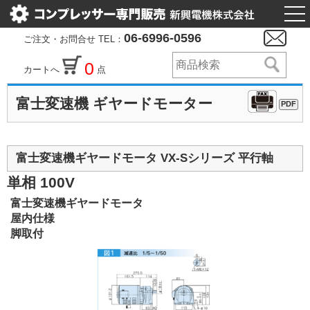
togg
nav
06-6996-0596
ご注文・お問合せ TEL：
0
カートへ
点
富士変速機 ギヤードモーター
PDF
富士変速機ギヤードモータ VX-Sシリーズ 平行軸
単相 100V
富士変速機ギヤードモータ
屋内仕様
脚取付