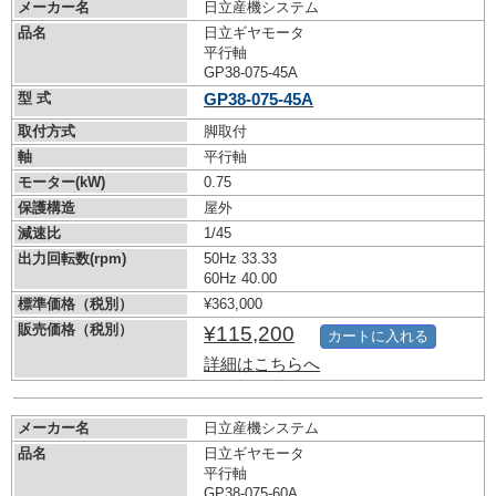
メーカー名
日立産機システム
品名
日立ギヤモータ
平行軸
GP38-075-45A
型 式
GP38-075-45A
取付方式
脚取付
軸
平行軸
モーター(kW)
0.75
保護構造
屋外
減速比
1/45
出力回転数(rpm)
50Hz 33.33
60Hz 40.00
標準価格（税別）
¥363,000
販売価格（税別）
¥115,200
カートに入れる
詳細はこちらへ
メーカー名
日立産機システム
品名
日立ギヤモータ
平行軸
GP38-075-60A