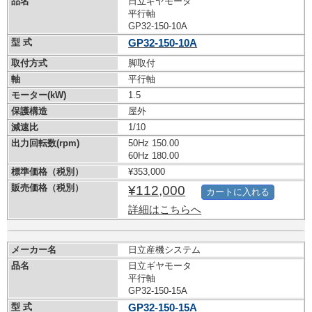
品名
日立ギヤモータ
平行軸
GP32-150-10A
型 式
GP32-150-10A
取付方式
脚取付
軸
平行軸
モーター(kW)
1.5
保護構造
屋外
減速比
1/10
出力回転数(rpm)
50Hz 150.00
60Hz 180.00
標準価格（税別）
¥353,000
販売価格（税別）
¥112,000
カートに入れる
詳細はこちらへ
メーカー名
日立産機システム
品名
日立ギヤモータ
平行軸
GP32-150-15A
型 式
GP32-150-15A