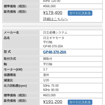
60Hz 120.00
標準価格（税別）
¥566,000
販売価格（税別）
¥179,400
カートに入れる
詳細はこちらへ
メーカー名
日立産機システム
品名
日立ギヤモータ
平行軸
GP48-370-20A
型 式
GP48-370-20A
取付方式
脚取付
軸
平行軸
モーター(kW)
3.7
保護構造
屋外
減速比
1/20
出力回転数(rpm)
50Hz 75.00
60Hz 90.00
標準価格（税別）
¥603,000
販売価格（税別）
¥191,200
カートに入れる