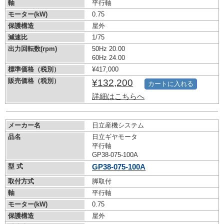
軸
平行軸
モーター(kW)
0.75
保護構造
屋外
減速比
1/75
出力回転数(rpm)
50Hz 20.00
60Hz 24.00
標準価格（税別）
¥417,000
販売価格（税別）
¥132,200
カートに入れる
詳細はこちらへ
メーカー名
日立産機システム
品名
日立ギヤモータ
平行軸
GP38-075-100A
型 式
GP38-075-100A
取付方式
脚取付
軸
平行軸
モーター(kW)
0.75
保護構造
屋外