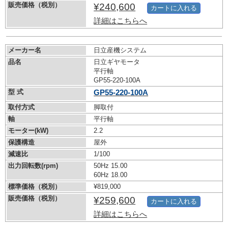
販売価格（税別）
¥240,600
カートに入れる
詳細はこちらへ
メーカー名
日立産機システム
品名
日立ギヤモータ
平行軸
GP55-220-100A
型 式
GP55-220-100A
取付方式
脚取付
軸
平行軸
モーター(kW)
2.2
保護構造
屋外
減速比
1/100
出力回転数(rpm)
50Hz 15.00
60Hz 18.00
標準価格（税別）
¥819,000
販売価格（税別）
¥259,600
カートに入れる
詳細はこちらへ