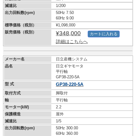
減速比
1/200
出力回転数(rpm)
50Hz 7.50
60Hz 9.00
標準価格（税別）
¥1,098,000
販売価格（税別）
¥348,000
カートに入れる
詳細はこちらへ
メーカー名
日立産機システム
品名
日立ギヤモータ
平行軸
GP38-220-5A
型 式
GP38-220-5A
取付方式
脚取付
軸
平行軸
モーター(kW)
2.2
保護構造
屋外
減速比
1/5
出力回転数(rpm)
50Hz 300.00
60Hz 360.00