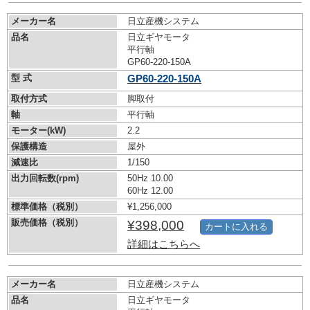
メーカー名
日立産機システム
品名
日立ギヤモータ
平行軸
GP60-220-150A
型 式
GP60-220-150A
取付方式
脚取付
軸
平行軸
モーター(kW)
2.2
保護構造
屋外
減速比
1/150
出力回転数(rpm)
50Hz 10.00
60Hz 12.00
標準価格（税別）
¥1,256,000
販売価格（税別）
¥398,000
カートに入れる
詳細はこちらへ
メーカー名
日立産機システム
品名
日立ギヤモータ