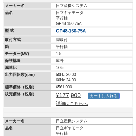
メーカー名
日立産機システム
品名
日立ギヤモータ
平行軸
GP48-150-75A
型 式
GP48-150-75A
取付方式
脚取付
軸
平行軸
モーター(kW)
1.5
保護構造
屋外
減速比
1/75
出力回転数(rpm)
50Hz 20.00
60Hz 24.00
標準価格（税別）
¥561,000
販売価格（税別）
¥177,900
カートに入れる
詳細はこちらへ
メーカー名
日立産機システム
品名
日立ギヤモータ
平行軸