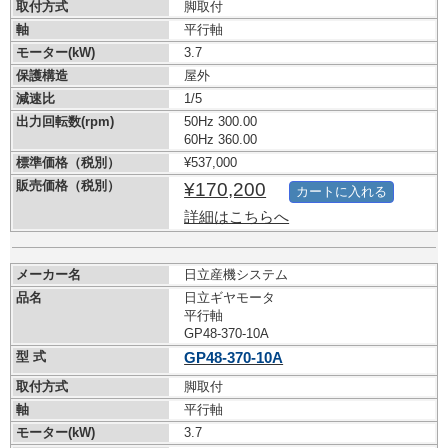
取付方式
脚取付
軸
平行軸
モーター(kW)
3.7
保護構造
屋外
減速比
1/5
出力回転数(rpm)
50Hz 300.00
60Hz 360.00
標準価格（税別）
¥537,000
販売価格（税別）
¥170,200
カートに入れる
詳細はこちらへ
メーカー名
日立産機システム
品名
日立ギヤモータ
平行軸
GP48-370-10A
型 式
GP48-370-10A
取付方式
脚取付
軸
平行軸
モーター(kW)
3.7