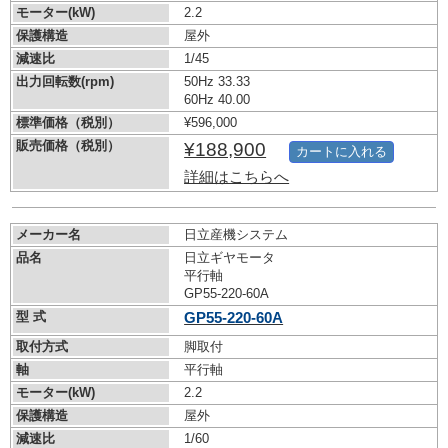
モーター(kW)
2.2
保護構造
屋外
減速比
1/45
出力回転数(rpm)
50Hz 33.33
60Hz 40.00
標準価格（税別）
¥596,000
販売価格（税別）
¥188,900
カートに入れる
詳細はこちらへ
メーカー名
日立産機システム
品名
日立ギヤモータ
平行軸
GP55-220-60A
型 式
GP55-220-60A
取付方式
脚取付
軸
平行軸
モーター(kW)
2.2
保護構造
屋外
減速比
1/60