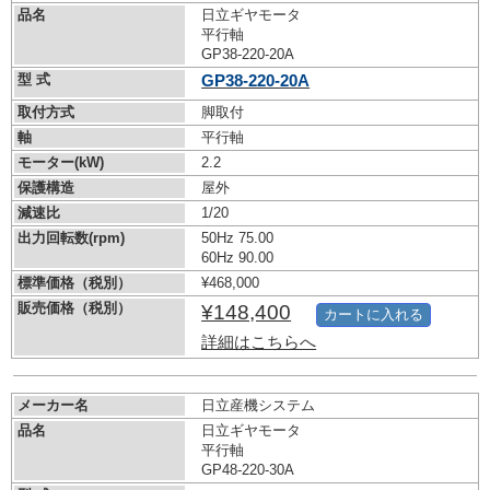
品名
日立ギヤモータ
平行軸
GP38-220-20A
型 式
GP38-220-20A
取付方式
脚取付
軸
平行軸
モーター(kW)
2.2
保護構造
屋外
減速比
1/20
出力回転数(rpm)
50Hz 75.00
60Hz 90.00
標準価格（税別）
¥468,000
販売価格（税別）
¥148,400
カートに入れる
詳細はこちらへ
メーカー名
日立産機システム
品名
日立ギヤモータ
平行軸
GP48-220-30A