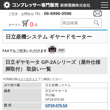
togg
nav
06-6996-0596
ご注文・お問合せ TEL：
0
カートへ
点
日立産機システム ギヤードモーター
PDF
FAXでもご注文いただけます
日立ギヤモータ GP-2Aシリーズ（屋外仕様
脚取付） 取扱い一覧
※詳細仕様は
メーカサイト
でご確認ください。
メーカー名
日立産機システム
品名
日立ギヤモータ
平行軸
GP24-075-5A
型 式
GP24-075-5A