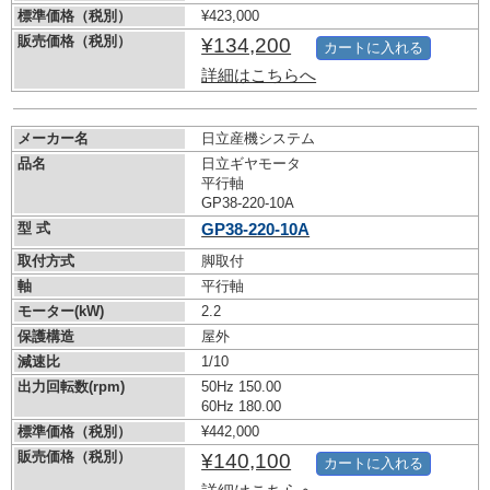
標準価格（税別）
¥423,000
販売価格（税別）
¥134,200
カートに入れる
詳細はこちらへ
メーカー名
日立産機システム
品名
日立ギヤモータ
平行軸
GP38-220-10A
型 式
GP38-220-10A
取付方式
脚取付
軸
平行軸
モーター(kW)
2.2
保護構造
屋外
減速比
1/10
出力回転数(rpm)
50Hz 150.00
60Hz 180.00
標準価格（税別）
¥442,000
販売価格（税別）
¥140,100
カートに入れる