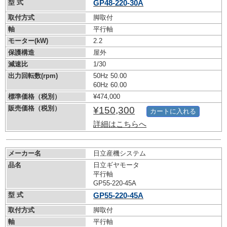
型 式
GP48-220-30A
取付方式
脚取付
軸
平行軸
モーター(kW)
2.2
保護構造
屋外
減速比
1/30
出力回転数(rpm)
50Hz 50.00
60Hz 60.00
標準価格（税別）
¥474,000
販売価格（税別）
¥150,300
カートに入れる
詳細はこちらへ
メーカー名
日立産機システム
品名
日立ギヤモータ
平行軸
GP55-220-45A
型 式
GP55-220-45A
取付方式
脚取付
軸
平行軸