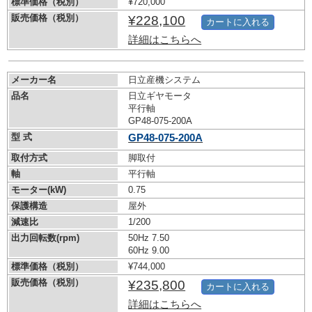
標準価格（税別）
¥720,000
販売価格（税別）
¥228,100
カートに入れる
詳細はこちらへ
メーカー名
日立産機システム
品名
日立ギヤモータ
平行軸
GP48-075-200A
型 式
GP48-075-200A
取付方式
脚取付
軸
平行軸
モーター(kW)
0.75
保護構造
屋外
減速比
1/200
出力回転数(rpm)
50Hz 7.50
60Hz 9.00
標準価格（税別）
¥744,000
販売価格（税別）
¥235,800
カートに入れる
詳細はこちらへ