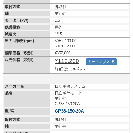
取付方式
脚取付
軸
平行軸
モーター(kW)
1.5
保護構造
屋外
減速比
1/15
出力回転数(rpm)
50Hz 100.00
60Hz 120.00
標準価格（税別）
¥357,000
販売価格（税別）
¥113,200
カートに入れる
詳細はこちらへ
メーカー名
日立産機システム
品名
日立ギヤモータ
平行軸
GP38-150-20A
型 式
GP38-150-20A
取付方式
脚取付
軸
平行軸