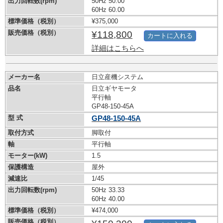
出力回転数(rpm)
50Hz 50.00
60Hz 60.00
標準価格（税別）
¥375,000
販売価格（税別）
¥118,800
カートに入れる
詳細はこちらへ
メーカー名
日立産機システム
品名
日立ギヤモータ
平行軸
GP48-150-45A
型 式
GP48-150-45A
取付方式
脚取付
軸
平行軸
モーター(kW)
1.5
保護構造
屋外
減速比
1/45
出力回転数(rpm)
50Hz 33.33
60Hz 40.00
標準価格（税別）
¥474,000
販売価格（税別）