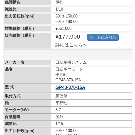
保護構造
屋外
減速比
1/10
出力回転数(rpm)
50Hz 150.00
60Hz 180.00
標準価格（税別）
¥561,000
販売価格（税別）
¥177,900
カートに入れる
詳細はこちらへ
メーカー名
日立産機システム
品名
日立ギヤモータ
平行軸
GP48-370-15A
型 式
GP48-370-15A
取付方式
脚取付
軸
平行軸
モーター(kW)
3.7
保護構造
屋外
減速比
1/15
出力回転数(rpm)
50Hz 100.00