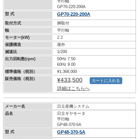
平行軸
GP70-220-200A
型 式
GP70-220-200A
取付方式
脚取付
軸
平行軸
モーター(kW)
2.2
保護構造
屋外
減速比
1/200
出力回転数(rpm)
50Hz 7.50
60Hz 9.00
標準価格（税別）
¥1,368,000
販売価格（税別）
¥433,500
カートに入れる
詳細はこちらへ
メーカー名
日立産機システム
品名
日立ギヤモータ
平行軸
GP48-370-5A
型 式
GP48-370-5A