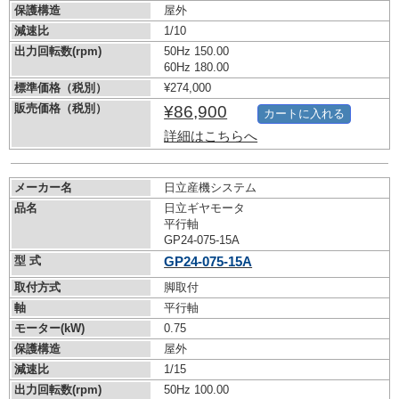
保護構造
屋外
減速比
1/10
出力回転数(rpm)
50Hz 150.00
60Hz 180.00
標準価格（税別）
¥274,000
販売価格（税別）
¥86,900
カートに入れる
詳細はこちらへ
メーカー名
日立産機システム
品名
日立ギヤモータ
平行軸
GP24-075-15A
型 式
GP24-075-15A
取付方式
脚取付
軸
平行軸
モーター(kW)
0.75
保護構造
屋外
減速比
1/15
出力回転数(rpm)
50Hz 100.00