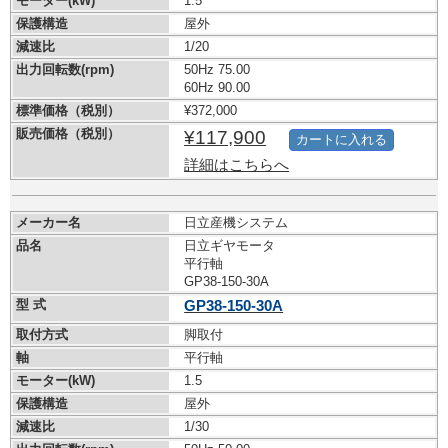
モーター(kW)
1.5
保護構造
屋外
減速比
1/20
出力回転数(rpm)
50Hz 75.00
60Hz 90.00
標準価格（税別）
¥372,000
販売価格（税別）
¥117,900
カートに入れる
詳細はこちらへ
メーカー名
日立産機システム
品名
日立ギヤモータ
平行軸
GP38-150-30A
型 式
GP38-150-30A
取付方式
脚取付
軸
平行軸
モーター(kW)
1.5
保護構造
屋外
減速比
1/30