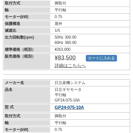
取付方式
脚取付
軸
平行軸
モーター(kW)
0.75
保護構造
屋外
減速比
1/5
出力回転数(rpm)
50Hz 300.00
60Hz 360.00
標準価格（税別）
¥263,000
販売価格（税別）
¥83,500
カートに入れる
詳細はこちらへ
メーカー名
日立産機システム
品名
日立ギヤモータ
平行軸
GP24-075-10A
型 式
GP24-075-10A
取付方式
脚取付
軸
平行軸
モーター(kW)
0.75