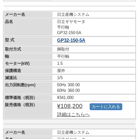
メーカー名
日立産機システム
品名
日立ギヤモータ
平行軸
GP32-150-5A
型 式
GP32-150-5A
取付方式
脚取付
軸
平行軸
モーター(kW)
1.5
保護構造
屋外
減速比
1/5
出力回転数(rpm)
50Hz 300.00
60Hz 360.00
標準価格（税別）
¥341,000
販売価格（税別）
¥108,200
カートに入れる
詳細はこちらへ
メーカー名
日立産機システム