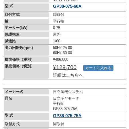
型 式
GP38-075-60A
取付方式
脚取付
軸
平行軸
モーター(kW)
0.75
保護構造
屋外
減速比
1/60
出力回転数(rpm)
50Hz 25.00
60Hz 30.00
標準価格（税別）
¥406,000
販売価格（税別）
¥128,700
カートに入れる
詳細はこちらへ
メーカー名
日立産機システム
品名
日立ギヤモータ
平行軸
GP38-075-75A
型 式
GP38-075-75A
取付方式
脚取付