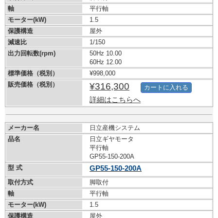
軸
平行軸
モーター(kW)
1.5
保護構造
屋外
減速比
1/150
出力回転数(rpm)
50Hz 10.00
60Hz 12.00
標準価格（税別）
¥998,000
販売価格（税別）
¥316,300
カートに入れる
詳細はこちらへ
メーカー名
日立産機システム
品名
日立ギヤモータ
平行軸
GP55-150-200A
型 式
GP55-150-200A
取付方式
脚取付
軸
平行軸
モーター(kW)
1.5
保護構造
屋外