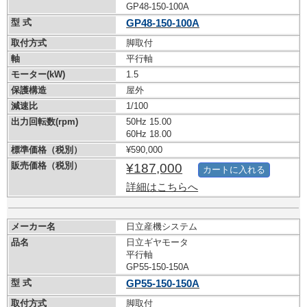
GP48-150-100A
型 式
GP48-150-100A
取付方式
脚取付
軸
平行軸
モーター(kW)
1.5
保護構造
屋外
減速比
1/100
出力回転数(rpm)
50Hz 15.00
60Hz 18.00
標準価格（税別）
¥590,000
販売価格（税別）
¥187,000
カートに入れる
詳細はこちらへ
メーカー名
日立産機システム
品名
日立ギヤモータ
平行軸
GP55-150-150A
型 式
GP55-150-150A
取付方式
脚取付