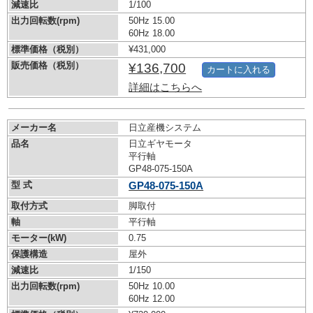
減速比
1/100
出力回転数(rpm)
50Hz 15.00
60Hz 18.00
標準価格（税別）
¥431,000
販売価格（税別）
¥136,700
カートに入れる
詳細はこちらへ
メーカー名
日立産機システム
品名
日立ギヤモータ
平行軸
GP48-075-150A
型 式
GP48-075-150A
取付方式
脚取付
軸
平行軸
モーター(kW)
0.75
保護構造
屋外
減速比
1/150
出力回転数(rpm)
50Hz 10.00
60Hz 12.00