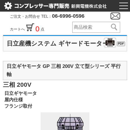
togg
nav
06-6996-0596
ご注文・お問合せ TEL：
0
カートへ
点
日立産機システム ギヤードモーター
PDF
日立ギヤモータ GP 三相 200V 立て型シリーズ 平行
軸
三相 200V
日立ギヤモータ
屋内仕様
フランジ取付