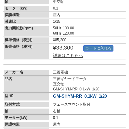
軸
中空軸
モーター(kW)
0.1
保護構造
屋内
減速比
1/15
出力回転数(rpm)
50Hz 100.00
60Hz 120.00
標準価格（税別）
¥85,200
販売価格（税別）
¥33,300
カートに入れる
詳細はこちらへ
メーカー名
三菱電機
品名
三菱ギヤードモータ
直交軸
GM-SHYM-RR_0.1kW_1/20
型 式
GM-SHYM-RR_0.1kW_1/20
取付方式
フェースマウント取付
軸
右軸
モーター(kW)
0.1
保護構造
屋内