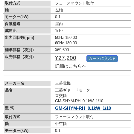
取付方式
フェースマウント取付
軸
左軸
モーター(kW)
0.1
保護構造
屋内
減速比
1/10
出力回転数(rpm)
50Hz 150.00
60Hz 180.00
標準価格（税別）
¥69,600
販売価格（税別）
¥27,200
カートに入れる
詳細はこちらへ
メーカー名
三菱電機
品名
三菱ギヤードモータ
直交軸
GM-SHYM-RH_0.1kW_1/10
型 式
GM-SHYM-RH_0.1kW_1/10
取付方式
フェースマウント取付
軸
中空軸
モーター(kW)
0.1