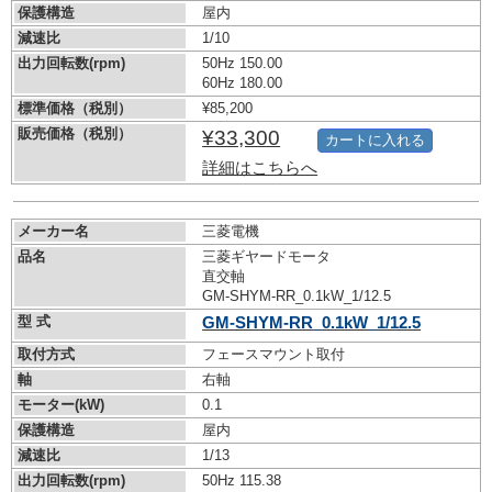
保護構造
屋内
減速比
1/10
出力回転数(rpm)
50Hz 150.00
60Hz 180.00
標準価格（税別）
¥85,200
販売価格（税別）
¥33,300
カートに入れる
詳細はこちらへ
メーカー名
三菱電機
品名
三菱ギヤードモータ
直交軸
GM-SHYM-RR_0.1kW_1/12.5
型 式
GM-SHYM-RR_0.1kW_1/12.5
取付方式
フェースマウント取付
軸
右軸
モーター(kW)
0.1
保護構造
屋内
減速比
1/13
出力回転数(rpm)
50Hz 115.38