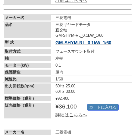
詳細はこちらへ
メーカー名
三菱電機
品名
三菱ギヤードモータ
直交軸
GM-SHYM-RL_0.1kW_1/60
型 式
GM-SHYM-RL_0.1kW_1/60
取付方式
フェースマウント取付
軸
左軸
モーター(kW)
0.1
保護構造
屋内
減速比
1/60
出力回転数(rpm)
50Hz 25.00
60Hz 30.00
標準価格（税別）
¥92,400
販売価格（税別）
¥36,100
カートに入れる
詳細はこちらへ
メーカー名
三菱電機