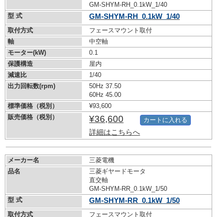
GM-SHYM-RH_0.1kW_1/40
型 式
GM-SHYM-RH_0.1kW_1/40
取付方式
フェースマウント取付
軸
中空軸
モーター(kW)
0.1
保護構造
屋内
減速比
1/40
出力回転数(rpm)
50Hz 37.50
60Hz 45.00
標準価格（税別）
¥93,600
販売価格（税別）
¥36,600
カートに入れる
詳細はこちらへ
メーカー名
三菱電機
品名
三菱ギヤードモータ
直交軸
GM-SHYM-RR_0.1kW_1/50
型 式
GM-SHYM-RR_0.1kW_1/50
取付方式
フェースマウント取付