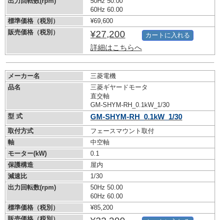
出力回転数(rpm)
50Hz 50.00
60Hz 60.00
標準価格（税別）
¥69,600
販売価格（税別）
¥27,200
カートに入れる
詳細はこちらへ
メーカー名
三菱電機
品名
三菱ギヤードモータ
直交軸
GM-SHYM-RH_0.1kW_1/30
型 式
GM-SHYM-RH_0.1kW_1/30
取付方式
フェースマウント取付
軸
中空軸
モーター(kW)
0.1
保護構造
屋内
減速比
1/30
出力回転数(rpm)
50Hz 50.00
60Hz 60.00
標準価格（税別）
¥85,200
販売価格（税別）