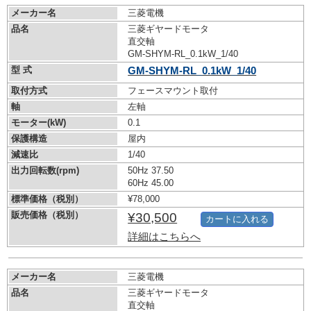
メーカー名
三菱電機
品名
三菱ギヤードモータ
直交軸
GM-SHYM-RL_0.1kW_1/40
型 式
GM-SHYM-RL_0.1kW_1/40
取付方式
フェースマウント取付
軸
左軸
モーター(kW)
0.1
保護構造
屋内
減速比
1/40
出力回転数(rpm)
50Hz 37.50
60Hz 45.00
標準価格（税別）
¥78,000
販売価格（税別）
¥30,500
カートに入れる
詳細はこちらへ
メーカー名
三菱電機
品名
三菱ギヤードモータ
直交軸