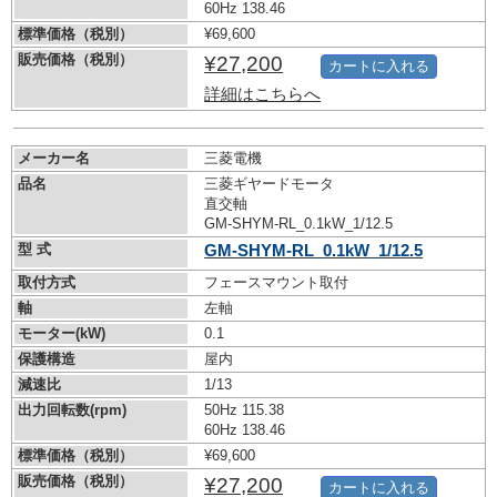
60Hz 138.46
標準価格（税別）
¥69,600
販売価格（税別）
¥27,200
カートに入れる
詳細はこちらへ
メーカー名
三菱電機
品名
三菱ギヤードモータ
直交軸
GM-SHYM-RL_0.1kW_1/12.5
型 式
GM-SHYM-RL_0.1kW_1/12.5
取付方式
フェースマウント取付
軸
左軸
モーター(kW)
0.1
保護構造
屋内
減速比
1/13
出力回転数(rpm)
50Hz 115.38
60Hz 138.46
標準価格（税別）
¥69,600
販売価格（税別）
¥27,200
カートに入れる