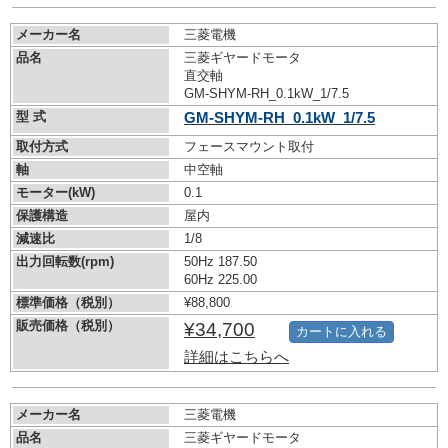
メーカー名
三菱電機
品名
三菱ギヤードモータ
直交軸
GM-SHYM-RH_0.1kW_1/7.5
型 式
GM-SHYM-RH_0.1kW_1/7.5
取付方式
フェースマウント取付
軸
中空軸
モーター(kW)
0.1
保護構造
屋内
減速比
1/8
出力回転数(rpm)
50Hz 187.50
60Hz 225.00
標準価格（税別）
¥88,800
販売価格（税別）
¥34,700
カートに入れる
詳細はこちらへ
メーカー名
三菱電機
品名
三菱ギヤードモータ