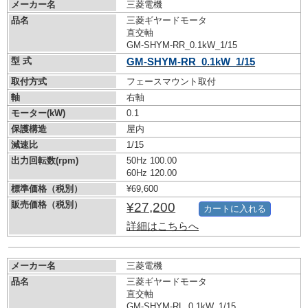
メーカー名
三菱電機
品名
三菱ギヤードモータ
直交軸
GM-SHYM-RR_0.1kW_1/15
型 式
GM-SHYM-RR_0.1kW_1/15
取付方式
フェースマウント取付
軸
右軸
モーター(kW)
0.1
保護構造
屋内
減速比
1/15
出力回転数(rpm)
50Hz 100.00
60Hz 120.00
標準価格（税別）
¥69,600
販売価格（税別）
¥27,200
カートに入れる
詳細はこちらへ
メーカー名
三菱電機
品名
三菱ギヤードモータ
直交軸
GM-SHYM-RL_0.1kW_1/15