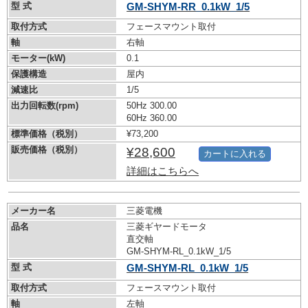
型 式
GM-SHYM-RR_0.1kW_1/5
取付方式
フェースマウント取付
軸
右軸
モーター(kW)
0.1
保護構造
屋内
減速比
1/5
出力回転数(rpm)
50Hz 300.00
60Hz 360.00
標準価格（税別）
¥73,200
販売価格（税別）
¥28,600
カートに入れる
詳細はこちらへ
メーカー名
三菱電機
品名
三菱ギヤードモータ
直交軸
GM-SHYM-RL_0.1kW_1/5
型 式
GM-SHYM-RL_0.1kW_1/5
取付方式
フェースマウント取付
軸
左軸