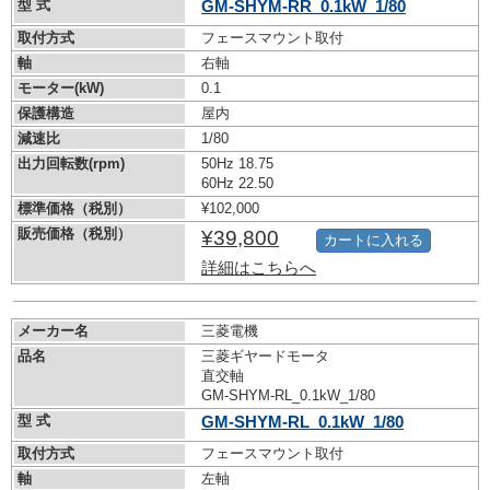
型 式
GM-SHYM-RR_0.1kW_1/80
取付方式
フェースマウント取付
軸
右軸
モーター(kW)
0.1
保護構造
屋内
減速比
1/80
出力回転数(rpm)
50Hz 18.75
60Hz 22.50
標準価格（税別）
¥102,000
販売価格（税別）
¥39,800
カートに入れる
詳細はこちらへ
メーカー名
三菱電機
品名
三菱ギヤードモータ
直交軸
GM-SHYM-RL_0.1kW_1/80
型 式
GM-SHYM-RL_0.1kW_1/80
取付方式
フェースマウント取付
軸
左軸