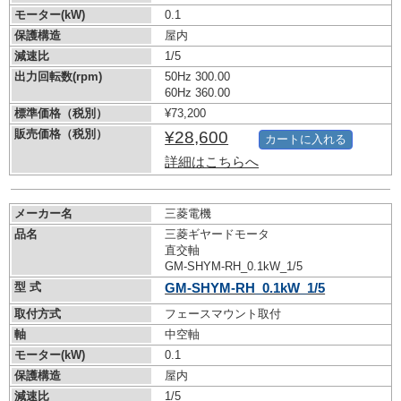
モーター(kW)
0.1
保護構造
屋内
減速比
1/5
出力回転数(rpm)
50Hz 300.00
60Hz 360.00
標準価格（税別）
¥73,200
販売価格（税別）
¥28,600
カートに入れる
詳細はこちらへ
メーカー名
三菱電機
品名
三菱ギヤードモータ
直交軸
GM-SHYM-RH_0.1kW_1/5
型 式
GM-SHYM-RH_0.1kW_1/5
取付方式
フェースマウント取付
軸
中空軸
モーター(kW)
0.1
保護構造
屋内
減速比
1/5