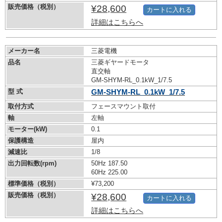
販売価格（税別）
¥28,600
カートに入れる
詳細はこちらへ
メーカー名
三菱電機
品名
三菱ギヤードモータ
直交軸
GM-SHYM-RL_0.1kW_1/7.5
型 式
GM-SHYM-RL_0.1kW_1/7.5
取付方式
フェースマウント取付
軸
左軸
モーター(kW)
0.1
保護構造
屋内
減速比
1/8
出力回転数(rpm)
50Hz 187.50
60Hz 225.00
標準価格（税別）
¥73,200
販売価格（税別）
¥28,600
カートに入れる
詳細はこちらへ