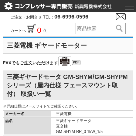
togg
nav
06-6996-0596
ご注文・お問合せ TEL：
0
カートへ
点
三菱電機 ギヤードモーター
PDF
FAXでもご注文いただけます
三菱ギヤードモータ GM-SHYM/GM-SHYPM
シリーズ（屋内仕様 フェースマウント取
付） 取扱い一覧
※詳細仕様は
メーカサイト
でご確認ください。
メーカー名
三菱電機
品名
三菱ギヤードモータ
直交軸
GM-SHYM-RR_0.1kW_1/5