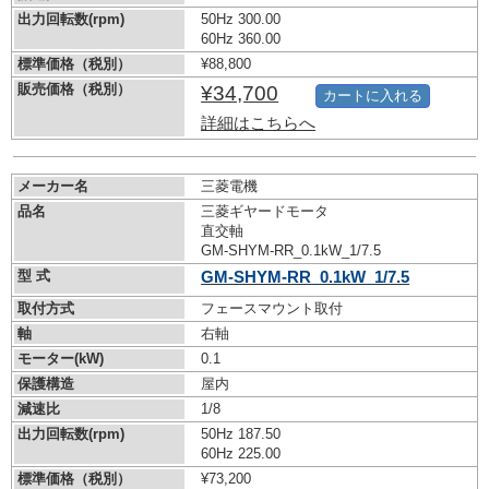
出力回転数(rpm)
50Hz 300.00
60Hz 360.00
標準価格（税別）
¥88,800
販売価格（税別）
¥34,700
カートに入れる
詳細はこちらへ
メーカー名
三菱電機
品名
三菱ギヤードモータ
直交軸
GM-SHYM-RR_0.1kW_1/7.5
型 式
GM-SHYM-RR_0.1kW_1/7.5
取付方式
フェースマウント取付
軸
右軸
モーター(kW)
0.1
保護構造
屋内
減速比
1/8
出力回転数(rpm)
50Hz 187.50
60Hz 225.00
標準価格（税別）
¥73,200