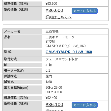
標準価格（税別）
¥93,600
販売価格（税別）
¥36,600
カートに入れる
詳細はこちらへ
メーカー名
三菱電機
品名
三菱ギヤードモータ
直交軸
GM-SHYM-RR_0.1kW_1/60
型 式
GM-SHYM-RR_0.1kW_1/60
取付方式
フェースマウント取付
軸
右軸
モーター(kW)
0.1
保護構造
屋内
減速比
1/60
出力回転数(rpm)
50Hz 25.00
60Hz 30.00
標準価格（税別）
¥92,400
販売価格（税別）
¥36,100
カートに入れる