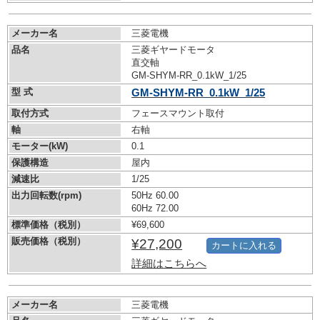
メーカー名
三菱電機
品名
三菱ギヤードモータ
直交軸
GM-SHYM-RR_0.1kW_1/25
型 式
GM-SHYM-RR_0.1kW_1/25
取付方式
フェースマウント取付
軸
右軸
モーター(kW)
0.1
保護構造
屋内
減速比
1/25
出力回転数(rpm)
50Hz 60.00
60Hz 72.00
標準価格（税別）
¥69,600
販売価格（税別）
¥27,200
カートに入れる
詳細はこちらへ
メーカー名
三菱電機