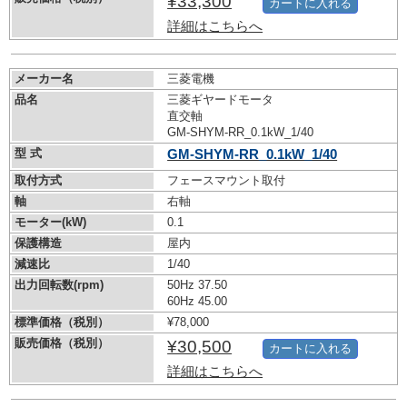
¥33,300
カートに入れる
詳細はこちらへ
メーカー名
三菱電機
品名
三菱ギヤードモータ
直交軸
GM-SHYM-RR_0.1kW_1/40
型 式
GM-SHYM-RR_0.1kW_1/40
取付方式
フェースマウント取付
軸
右軸
モーター(kW)
0.1
保護構造
屋内
減速比
1/40
出力回転数(rpm)
50Hz 37.50
60Hz 45.00
標準価格（税別）
¥78,000
販売価格（税別）
¥30,500
カートに入れる
詳細はこちらへ