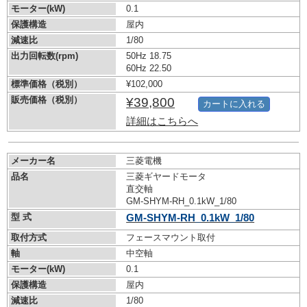
モーター(kW)
0.1
保護構造
屋内
減速比
1/80
出力回転数(rpm)
50Hz 18.75
60Hz 22.50
標準価格（税別）
¥102,000
販売価格（税別）
¥39,800
カートに入れる
詳細はこちらへ
メーカー名
三菱電機
品名
三菱ギヤードモータ
直交軸
GM-SHYM-RH_0.1kW_1/80
型 式
GM-SHYM-RH_0.1kW_1/80
取付方式
フェースマウント取付
軸
中空軸
モーター(kW)
0.1
保護構造
屋内
減速比
1/80