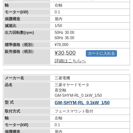
軸
右軸
モーター(kW)
0.1
保護構造
屋内
減速比
1/50
出力回転数(rpm)
50Hz 30.00
60Hz 36.00
標準価格（税別）
¥78,000
販売価格（税別）
¥30,500
カートに入れる
詳細はこちらへ
メーカー名
三菱電機
品名
三菱ギヤードモータ
直交軸
GM-SHYM-RL_0.1kW_1/50
型 式
GM-SHYM-RL_0.1kW_1/50
取付方式
フェースマウント取付
軸
左軸
モーター(kW)
0.1
保護構造
屋内