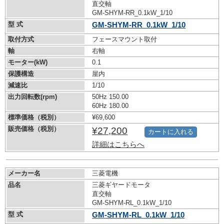
直交軸
GM-SHYM-RR_0.1kW_1/10
型 式
GM-SHYM-RR_0.1kW_1/10
取付方式
フェースマウント取付
軸
右軸
モーター(kW)
0.1
保護構造
屋内
減速比
1/10
出力回転数(rpm)
50Hz 150.00
60Hz 180.00
標準価格（税別）
¥69,600
販売価格（税別）
¥27,200
カートに入れる
詳細はこちらへ
メーカー名
三菱電機
品名
三菱ギヤードモータ
直交軸
GM-SHYM-RL_0.1kW_1/10
型 式
GM-SHYM-RL_0.1kW_1/10