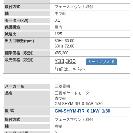
取付方式
フェースマウント取付
軸
中空軸
モーター(kW)
0.1
保護構造
屋内
減速比
1/25
出力回転数(rpm)
50Hz 60.00
60Hz 72.00
標準価格（税別）
¥85,200
販売価格（税別）
¥33,300
カートに入れる
詳細はこちらへ
メーカー名
三菱電機
品名
三菱ギヤードモータ
直交軸
GM-SHYM-RR_0.1kW_1/30
型 式
GM-SHYM-RR_0.1kW_1/30
取付方式
フェースマウント取付
軸
右軸