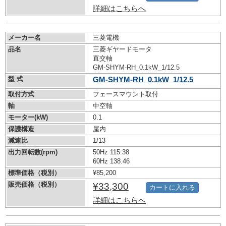
詳細はこちらへ
メーカー名
三菱電機
品名
三菱ギヤードモータ
直交軸
GM-SHYM-RH_0.1kW_1/12.5
型 式
GM-SHYM-RH_0.1kW_1/12.5
取付方式
フェースマウント取付
軸
中空軸
モーター(kW)
0.1
保護構造
屋内
減速比
1/13
出力回転数(rpm)
50Hz 115.38
60Hz 138.46
標準価格（税別）
¥85,200
販売価格（税別）
¥33,300
カートに入れる
詳細はこちらへ