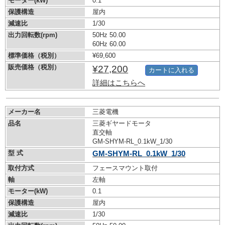
モーター(kW)
0.1
保護構造
屋内
減速比
1/30
出力回転数(rpm)
50Hz 50.00
60Hz 60.00
標準価格（税別）
¥69,600
販売価格（税別）
¥27,200
カートに入れる
詳細はこちらへ
メーカー名
三菱電機
品名
三菱ギヤードモータ
直交軸
GM-SHYM-RL_0.1kW_1/30
型 式
GM-SHYM-RL_0.1kW_1/30
取付方式
フェースマウント取付
軸
左軸
モーター(kW)
0.1
保護構造
屋内
減速比
1/30