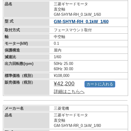
品名
三菱ギヤードモータ
直交軸
GM-SHYM-RH_0.1kW_1/60
型 式
GM-SHYM-RH_0.1kW_1/60
取付方式
フェースマウント取付
軸
中空軸
モーター(kW)
0.1
保護構造
屋内
減速比
1/60
出力回転数(rpm)
50Hz 25.00
60Hz 30.00
標準価格（税別）
¥108,000
販売価格（税別）
¥42,200
カートに入れる
詳細はこちらへ
メーカー名
三菱電機
品名
三菱ギヤードモータ
直交軸
GM-SHYM-RR_0.1kW_1/80