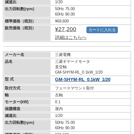
減速比
1/20
出力回転数(rpm)
50Hz 75.00
60Hz 90.00
標準価格（税別）
¥69,600
販売価格（税別）
¥27,200
カートに入れる
詳細はこちらへ
メーカー名
三菱電機
品名
三菱ギヤードモータ
直交軸
GM-SHYM-RL_0.1kW_1/20
型 式
GM-SHYM-RL_0.1kW_1/20
取付方式
フェースマウント取付
軸
左軸
モーター(kW)
0.1
保護構造
屋内
減速比
1/20
出力回転数(rpm)
50Hz 75.00
60Hz 90.00