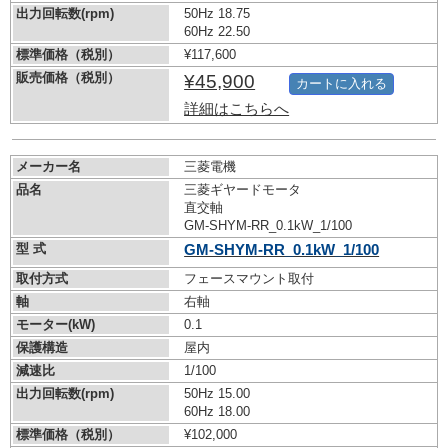
出力回転数(rpm)
50Hz 18.75
60Hz 22.50
標準価格（税別）
¥117,600
販売価格（税別）
¥45,900
カートに入れる
詳細はこちらへ
メーカー名
三菱電機
品名
三菱ギヤードモータ
直交軸
GM-SHYM-RR_0.1kW_1/100
型 式
GM-SHYM-RR_0.1kW_1/100
取付方式
フェースマウント取付
軸
右軸
モーター(kW)
0.1
保護構造
屋内
減速比
1/100
出力回転数(rpm)
50Hz 15.00
60Hz 18.00
標準価格（税別）
¥102,000