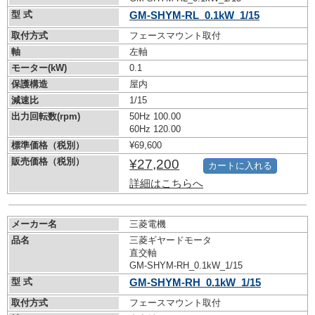
型 式
GM-SHYM-RL_0.1kW_1/15
取付方式
フェースマウント取付
軸
左軸
モーター(kW)
0.1
保護構造
屋内
減速比
1/15
出力回転数(rpm)
50Hz 100.00
60Hz 120.00
標準価格（税別）
¥69,600
販売価格（税別）
¥27,200
カートに入れる
詳細はこちらへ
メーカー名
三菱電機
品名
三菱ギヤードモータ
直交軸
GM-SHYM-RH_0.1kW_1/15
型 式
GM-SHYM-RH_0.1kW_1/15
取付方式
フェースマウント取付