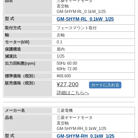
品名
三菱ギヤードモータ
直交軸
GM-SHYM-RL_0.1kW_1/25
型 式
GM-SHYM-RL_0.1kW_1/25
取付方式
フェースマウント取付
軸
左軸
モーター(kW)
0.1
保護構造
屋内
減速比
1/25
出力回転数(rpm)
50Hz 60.00
60Hz 72.00
標準価格（税別）
¥69,600
販売価格（税別）
¥27,200
カートに入れる
詳細はこちらへ
メーカー名
三菱電機
品名
三菱ギヤードモータ
直交軸
GM-SHYM-RH_0.1kW_1/25
型 式
GM-SHYM-RH_0.1kW_1/25