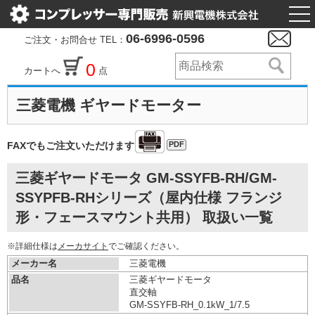
togg
nav
06-6996-0596
ご注文・お問合せ TEL：
0
カートへ
点
三菱電機 ギヤードモーター
PDF
FAXでもご注文いただけます
三菱ギヤードモータ GM-SSYFB-RH/GM-
SSYPFB-RHシリーズ（屋内仕様 フランジ
形・フェースマウント共用） 取扱い一覧
※詳細仕様は
メーカサイト
でご確認ください。
メーカー名
三菱電機
品名
三菱ギヤードモータ
直交軸
GM-SSYFB-RH_0.1kW_1/7.5