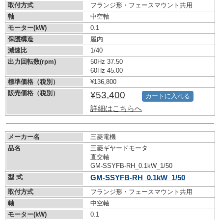
取付方式
フランジ形・フェースマウント共用
軸
中空軸
モーター(kW)
0.1
保護構造
屋内
減速比
1/40
出力回転数(rpm)
50Hz 37.50
60Hz 45.00
標準価格（税別）
¥136,800
販売価格（税別）
¥53,400
カートに入れる
詳細はこちらへ
メーカー名
三菱電機
品名
三菱ギヤードモータ
直交軸
GM-SSYFB-RH_0.1kW_1/50
型 式
GM-SSYFB-RH_0.1kW_1/50
取付方式
フランジ形・フェースマウント共用
軸
中空軸
モーター(kW)
0.1