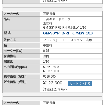
詳細はこちらへ
メーカー名
三菱電機
品名
三菱ギヤードモータ
直交軸
GM-SSYPFB-RH_0.75kW_1/10
型 式
GM-SSYPFB-RH_0.75kW_1/10
取付方式
フランジ形・フェースマウント共用
軸
中空軸
モーター(kW)
0.75
保護構造
屋内
減速比
1/10
出力回転数(rpm)
50Hz 150.00
60Hz 180.00
標準価格（税別）
¥316,800
販売価格（税別）
¥123,600
カートに入れる
詳細はこちらへ
メーカー名
三菱電機