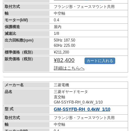
取付方式
フランジ形・フェースマウント共用
軸
中空軸
モーター(kW)
0.4
保護構造
屋内
減速比
1/8
出力回転数(rpm)
50Hz 187.50
60Hz 225.00
標準価格（税別）
¥211,200
販売価格（税別）
¥82,400
カートに入れる
詳細はこちらへ
メーカー名
三菱電機
品名
三菱ギヤードモータ
直交軸
GM-SSYFB-RH_0.4kW_1/10
型 式
GM-SSYFB-RH_0.4kW_1/10
取付方式
フランジ形・フェースマウント共用
軸
中空軸