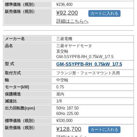
標準価格（税別）
¥236,400
販売価格（税別）
¥92,200
カートに入れる
詳細はこちらへ
メーカー名
三菱電機
品名
三菱ギヤードモータ
直交軸
GM-SSYPFB-RH_0.75kW_1/7.5
型 式
GM-SSYPFB-RH_0.75kW_1/7.5
取付方式
フランジ形・フェースマウント共用
軸
中空軸
モーター(kW)
0.75
保護構造
屋内
減速比
1/8
出力回転数(rpm)
50Hz 187.50
60Hz 225.00
標準価格（税別）
¥330,000
販売価格（税別）
¥128,700
カートに入れる