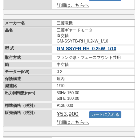
詳細はこちらへ
メーカー名
三菱電機
品名
三菱ギヤードモータ
直交軸
GM-SSYFB-RH_0.2kW_1/10
型 式
GM-SSYFB-RH_0.2kW_1/10
取付方式
フランジ形・フェースマウント共用
軸
中空軸
モーター(kW)
0.2
保護構造
屋内
減速比
1/10
出力回転数(rpm)
50Hz 150.00
60Hz 180.00
標準価格（税別）
¥138,000
販売価格（税別）
¥53,900
カートに入れる
詳細はこちらへ