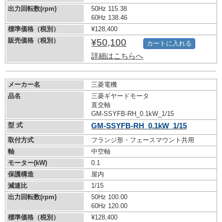
出力回転数(rpm)
50Hz 115.38
60Hz 138.46
標準価格（税別）
¥128,400
販売価格（税別）
¥50,100
カートに入れる
詳細はこちらへ
メーカー名
三菱電機
品名
三菱ギヤードモータ
直交軸
GM-SSYFB-RH_0.1kW_1/15
型 式
GM-SSYFB-RH_0.1kW_1/15
取付方式
フランジ形・フェースマウント共用
軸
中空軸
モーター(kW)
0.1
保護構造
屋内
減速比
1/15
出力回転数(rpm)
50Hz 100.00
60Hz 120.00
標準価格（税別）
¥128,400