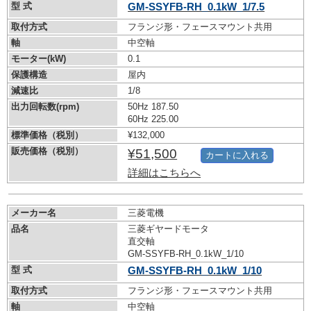
型 式
GM-SSYFB-RH_0.1kW_1/7.5
取付方式
フランジ形・フェースマウント共用
軸
中空軸
モーター(kW)
0.1
保護構造
屋内
減速比
1/8
出力回転数(rpm)
50Hz 187.50
60Hz 225.00
標準価格（税別）
¥132,000
販売価格（税別）
¥51,500
カートに入れる
詳細はこちらへ
メーカー名
三菱電機
品名
三菱ギヤードモータ
直交軸
GM-SSYFB-RH_0.1kW_1/10
型 式
GM-SSYFB-RH_0.1kW_1/10
取付方式
フランジ形・フェースマウント共用
軸
中空軸