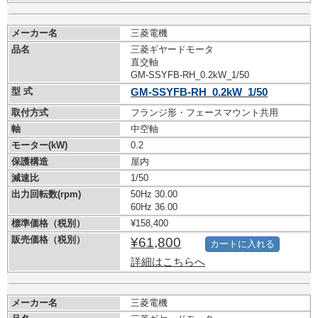
メーカー名
三菱電機
品名
三菱ギヤードモータ
直交軸
GM-SSYFB-RH_0.2kW_1/50
型 式
GM-SSYFB-RH_0.2kW_1/50
取付方式
フランジ形・フェースマウント共用
軸
中空軸
モーター(kW)
0.2
保護構造
屋内
減速比
1/50
出力回転数(rpm)
50Hz 30.00
60Hz 36.00
標準価格（税別）
¥158,400
販売価格（税別）
¥61,800
カートに入れる
詳細はこちらへ
メーカー名
三菱電機