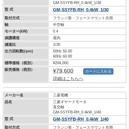
GM-SSYFB-RH_0.4kW_1/30
型 式
GM-SSYFB-RH_0.4kW_1/30
取付方式
フランジ形・フェースマウント共用
軸
中空軸
モーター(kW)
0.4
保護構造
屋内
減速比
1/30
出力回転数(rpm)
50Hz 50.00
60Hz 60.00
標準価格（税別）
¥204,000
販売価格（税別）
¥79,600
カートに入れる
詳細はこちらへ
メーカー名
三菱電機
品名
三菱ギヤードモータ
直交軸
GM-SSYFB-RH_0.4kW_1/40
型 式
GM-SSYFB-RH_0.4kW_1/40
取付方式
フランジ形・フェースマウント共用