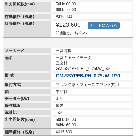
出力回転数(rpm)
50Hz 60.00
60Hz 72.00
標準価格（税別）
¥316,800
販売価格（税別）
¥123,600
カートに入れる
詳細はこちらへ
メーカー名
三菱電機
品名
三菱ギヤードモータ
直交軸
GM-SSYPFB-RH_0.75kW_1/30
型 式
GM-SSYPFB-RH_0.75kW_1/30
取付方式
フランジ形・フェースマウント共用
軸
中空軸
モーター(kW)
0.75
保護構造
屋内
減速比
1/30
出力回転数(rpm)
50Hz 50.00
60Hz 60.00
標準価格（税別）
¥316,800