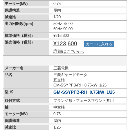
モーター(kW)
0.75
保護構造
屋内
減速比
1/20
出力回転数(rpm)
50Hz 75.00
60Hz 90.00
標準価格（税別）
¥316,800
販売価格（税別）
¥123,600
カートに入れる
詳細はこちらへ
メーカー名
三菱電機
品名
三菱ギヤードモータ
直交軸
GM-SSYPFB-RH_0.75kW_1/25
型 式
GM-SSYPFB-RH_0.75kW_1/25
取付方式
フランジ形・フェースマウント共用
軸
中空軸
モーター(kW)
0.75
保護構造
屋内
減速比
1/25