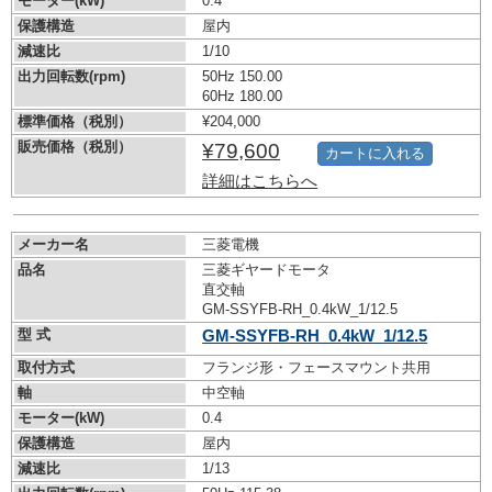
モーター(kW)
0.4
保護構造
屋内
減速比
1/10
出力回転数(rpm)
50Hz 150.00
60Hz 180.00
標準価格（税別）
¥204,000
販売価格（税別）
¥79,600
カートに入れる
詳細はこちらへ
メーカー名
三菱電機
品名
三菱ギヤードモータ
直交軸
GM-SSYFB-RH_0.4kW_1/12.5
型 式
GM-SSYFB-RH_0.4kW_1/12.5
取付方式
フランジ形・フェースマウント共用
軸
中空軸
モーター(kW)
0.4
保護構造
屋内
減速比
1/13