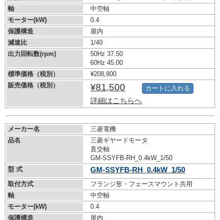
軸
中空軸
モーター(kW)
0.4
保護構造
屋内
減速比
1/40
出力回転数(rpm)
50Hz 37.50
60Hz 45.00
標準価格（税別）
¥208,800
販売価格（税別）
¥81,500
カートに入れる
詳細はこちらへ
メーカー名
三菱電機
品名
三菱ギヤードモータ
直交軸
GM-SSYFB-RH_0.4kW_1/50
型 式
GM-SSYFB-RH_0.4kW_1/50
取付方式
フランジ形・フェースマウント共用
軸
中空軸
モーター(kW)
0.4
保護構造
屋内