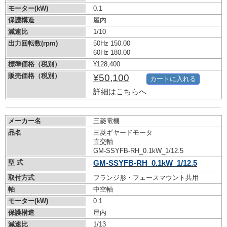
モーター(kW)
0.1
保護構造
屋内
減速比
1/10
出力回転数(rpm)
50Hz 150.00
60Hz 180.00
標準価格（税別）
¥128,400
販売価格（税別）
¥50,100
カートに入れる
詳細はこちらへ
メーカー名
三菱電機
品名
三菱ギヤードモータ
直交軸
GM-SSYFB-RH_0.1kW_1/12.5
型 式
GM-SSYFB-RH_0.1kW_1/12.5
取付方式
フランジ形・フェースマウント共用
軸
中空軸
モーター(kW)
0.1
保護構造
屋内
減速比
1/13