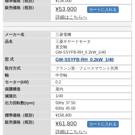
標準価格（税別）
¥138,000
販売価格（税別）
¥53,900
カートに入れる
詳細はこちらへ
メーカー名
三菱電機
品名
三菱ギヤードモータ
直交軸
GM-SSYFB-RH_0.2kW_1/40
型 式
GM-SSYFB-RH_0.2kW_1/40
取付方式
フランジ形・フェースマウント共用
軸
中空軸
モーター(kW)
0.2
保護構造
屋内
減速比
1/40
出力回転数(rpm)
50Hz 37.50
60Hz 45.00
標準価格（税別）
¥158,400
販売価格（税別）
¥61,800
カートに入れる
詳細はこちらへ