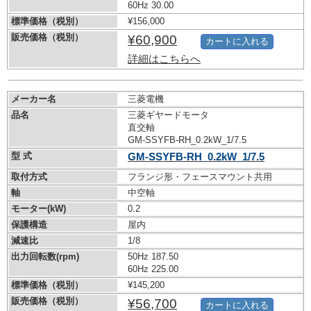
60Hz 30.00
標準価格（税別）
¥156,000
販売価格（税別）
¥60,900
カートに入れる
詳細はこちらへ
メーカー名
三菱電機
品名
三菱ギヤードモータ
直交軸
GM-SSYFB-RH_0.2kW_1/7.5
型 式
GM-SSYFB-RH_0.2kW_1/7.5
取付方式
フランジ形・フェースマウント共用
軸
中空軸
モーター(kW)
0.2
保護構造
屋内
減速比
1/8
出力回転数(rpm)
50Hz 187.50
60Hz 225.00
標準価格（税別）
¥145,200
販売価格（税別）
¥56,700
カートに入れる