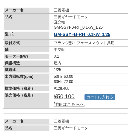
メーカー名
三菱電機
品名
三菱ギヤードモータ
直交軸
GM-SSYFB-RH_0.1kW_1/25
型 式
GM-SSYFB-RH_0.1kW_1/25
取付方式
フランジ形・フェースマウント共用
軸
中空軸
モーター(kW)
0.1
保護構造
屋内
減速比
1/25
出力回転数(rpm)
50Hz 60.00
60Hz 72.00
標準価格（税別）
¥128,400
販売価格（税別）
¥50,100
カートに入れる
詳細はこちらへ
メーカー名
三菱電機
品名
三菱ギヤードモータ