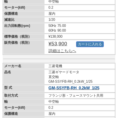
軸
中空軸
モーター(kW)
0.2
保護構造
屋内
減速比
1/20
出力回転数(rpm)
50Hz 75.00
60Hz 90.00
標準価格（税別）
¥138,000
販売価格（税別）
¥53,900
カートに入れる
詳細はこちらへ
メーカー名
三菱電機
品名
三菱ギヤードモータ
直交軸
GM-SSYFB-RH_0.2kW_1/25
型 式
GM-SSYFB-RH_0.2kW_1/25
取付方式
フランジ形・フェースマウント共用
軸
中空軸
モーター(kW)
0.2
保護構造
屋内