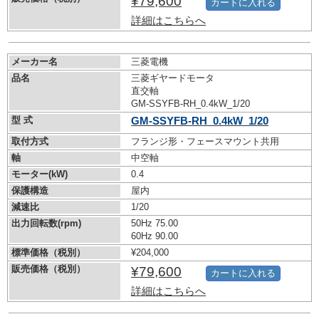
¥79,600
カートに入れる
詳細はこちらへ
メーカー名
三菱電機
品名
三菱ギヤードモータ
直交軸
GM-SSYFB-RH_0.4kW_1/20
型 式
GM-SSYFB-RH_0.4kW_1/20
取付方式
フランジ形・フェースマウント共用
軸
中空軸
モーター(kW)
0.4
保護構造
屋内
減速比
1/20
出力回転数(rpm)
50Hz 75.00
60Hz 90.00
標準価格（税別）
¥204,000
販売価格（税別）
¥79,600
カートに入れる
詳細はこちらへ