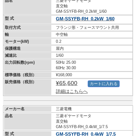
品名
三菱ギヤードモータ
直交軸
GM-SSYFB-RH_0.2kW_1/60
型 式
GM-SSYFB-RH_0.2kW_1/60
取付方式
フランジ形・フェースマウント共用
軸
中空軸
モーター(kW)
0.2
保護構造
屋内
減速比
1/60
出力回転数(rpm)
50Hz 25.00
60Hz 30.00
標準価格（税別）
¥168,000
販売価格（税別）
¥65,600
カートに入れる
詳細はこちらへ
メーカー名
三菱電機
品名
三菱ギヤードモータ
直交軸
GM-SSYFB-RH_0.4kW_1/7.5
型 式
GM-SSYFB-RH_0.4kW_1/7.5