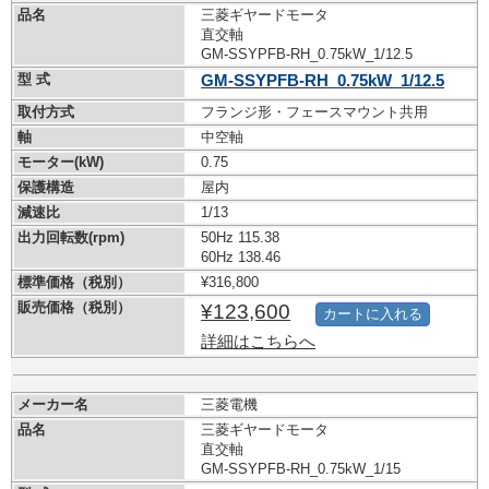
品名
三菱ギヤードモータ
直交軸
GM-SSYPFB-RH_0.75kW_1/12.5
型 式
GM-SSYPFB-RH_0.75kW_1/12.5
取付方式
フランジ形・フェースマウント共用
軸
中空軸
モーター(kW)
0.75
保護構造
屋内
減速比
1/13
出力回転数(rpm)
50Hz 115.38
60Hz 138.46
標準価格（税別）
¥316,800
販売価格（税別）
¥123,600
カートに入れる
詳細はこちらへ
メーカー名
三菱電機
品名
三菱ギヤードモータ
直交軸
GM-SSYPFB-RH_0.75kW_1/15