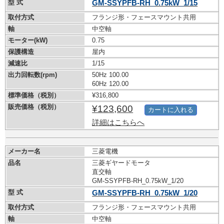
型 式
GM-SSYPFB-RH_0.75kW_1/15
取付方式
フランジ形・フェースマウント共用
軸
中空軸
モーター(kW)
0.75
保護構造
屋内
減速比
1/15
出力回転数(rpm)
50Hz 100.00
60Hz 120.00
標準価格（税別）
¥316,800
販売価格（税別）
¥123,600
カートに入れる
詳細はこちらへ
メーカー名
三菱電機
品名
三菱ギヤードモータ
直交軸
GM-SSYPFB-RH_0.75kW_1/20
型 式
GM-SSYPFB-RH_0.75kW_1/20
取付方式
フランジ形・フェースマウント共用
軸
中空軸