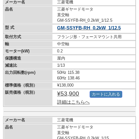
メーカー名
三菱電機
品名
三菱ギヤードモータ
直交軸
GM-SSYFB-RH_0.2kW_1/12.5
型 式
GM-SSYFB-RH_0.2kW_1/12.5
取付方式
フランジ形・フェースマウント共用
軸
中空軸
モーター(kW)
0.2
保護構造
屋内
減速比
1/13
出力回転数(rpm)
50Hz 115.38
60Hz 138.46
標準価格（税別）
¥138,000
販売価格（税別）
¥53,900
カートに入れる
詳細はこちらへ
メーカー名
三菱電機
品名
三菱ギヤードモータ
直交軸
GM-SSYFB-RH_0.2kW_1/15