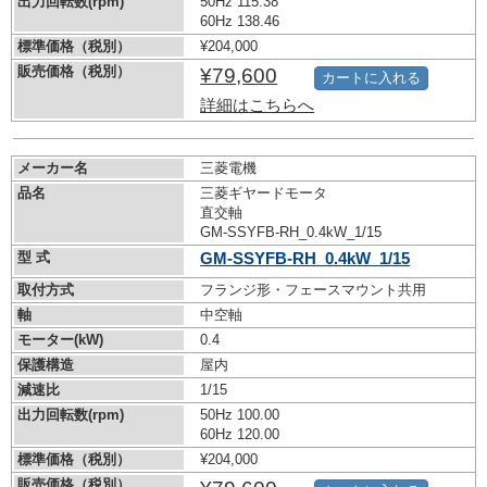
出力回転数(rpm)
50Hz 115.38
60Hz 138.46
標準価格（税別）
¥204,000
販売価格（税別）
¥79,600
カートに入れる
詳細はこちらへ
メーカー名
三菱電機
品名
三菱ギヤードモータ
直交軸
GM-SSYFB-RH_0.4kW_1/15
型 式
GM-SSYFB-RH_0.4kW_1/15
取付方式
フランジ形・フェースマウント共用
軸
中空軸
モーター(kW)
0.4
保護構造
屋内
減速比
1/15
出力回転数(rpm)
50Hz 100.00
60Hz 120.00
標準価格（税別）
¥204,000
販売価格（税別）