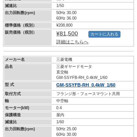
減速比
1/50
出力回転数(rpm)
50Hz 30.00
60Hz 36.00
標準価格（税別）
¥208,800
販売価格（税別）
¥81,500
カートに入れる
詳細はこちらへ
メーカー名
三菱電機
品名
三菱ギヤードモータ
直交軸
GM-SSYFB-RH_0.4kW_1/60
型 式
GM-SSYFB-RH_0.4kW_1/60
取付方式
フランジ形・フェースマウント共用
軸
中空軸
モーター(kW)
0.4
保護構造
屋内
減速比
1/60
出力回転数(rpm)
50Hz 25.00
60Hz 30.00