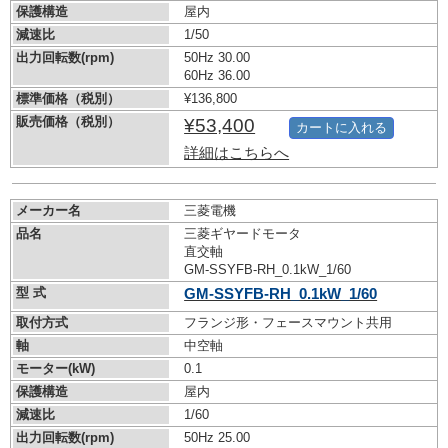
保護構造
屋内
減速比
1/50
出力回転数(rpm)
50Hz 30.00
60Hz 36.00
標準価格（税別）
¥136,800
販売価格（税別）
¥53,400
カートに入れる
詳細はこちらへ
メーカー名
三菱電機
品名
三菱ギヤードモータ
直交軸
GM-SSYFB-RH_0.1kW_1/60
型 式
GM-SSYFB-RH_0.1kW_1/60
取付方式
フランジ形・フェースマウント共用
軸
中空軸
モーター(kW)
0.1
保護構造
屋内
減速比
1/60
出力回転数(rpm)
50Hz 25.00