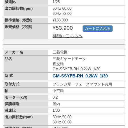
減速比
1/25
出力回転数(rpm)
50Hz 60.00
60Hz 72.00
標準価格（税別）
¥138,000
販売価格（税別）
¥53,900
カートに入れる
詳細はこちらへ
メーカー名
三菱電機
品名
三菱ギヤードモータ
直交軸
GM-SSYFB-RH_0.2kW_1/30
型 式
GM-SSYFB-RH_0.2kW_1/30
取付方式
フランジ形・フェースマウント共用
軸
中空軸
モーター(kW)
0.2
保護構造
屋内
減速比
1/30
出力回転数(rpm)
50Hz 50.00
60Hz 60.00