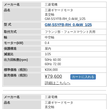
メーカー名
三菱電機
品名
三菱ギヤードモータ
直交軸
GM-SSYFB-RH_0.4kW_1/25
型 式
GM-SSYFB-RH_0.4kW_1/25
取付方式
フランジ形・フェースマウント共用
軸
中空軸
モーター(kW)
0.4
保護構造
屋内
減速比
1/25
出力回転数(rpm)
50Hz 60.00
60Hz 72.00
標準価格（税別）
¥204,000
販売価格（税別）
¥79,600
カートに入れる
詳細はこちらへ
メーカー名
三菱電機
品名
三菱ギヤードモータ
直交軸