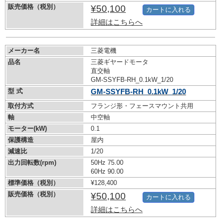
販売価格（税別）
¥50,100
カートに入れる
詳細はこちらへ
メーカー名
三菱電機
品名
三菱ギヤードモータ
直交軸
GM-SSYFB-RH_0.1kW_1/20
型 式
GM-SSYFB-RH_0.1kW_1/20
取付方式
フランジ形・フェースマウント共用
軸
中空軸
モーター(kW)
0.1
保護構造
屋内
減速比
1/20
出力回転数(rpm)
50Hz 75.00
60Hz 90.00
標準価格（税別）
¥128,400
販売価格（税別）
¥50,100
カートに入れる
詳細はこちらへ