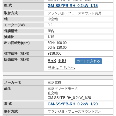
型 式
GM-SSYFB-RH_0.2kW_1/15
取付方式
フランジ形・フェースマウント共用
軸
中空軸
モーター(kW)
0.2
保護構造
屋内
減速比
1/15
出力回転数(rpm)
50Hz 100.00
60Hz 120.00
標準価格（税別）
¥138,000
販売価格（税別）
¥53,900
カートに入れる
詳細はこちらへ
メーカー名
三菱電機
品名
三菱ギヤードモータ
直交軸
GM-SSYFB-RH_0.2kW_1/20
型 式
GM-SSYFB-RH_0.2kW_1/20
取付方式
フランジ形・フェースマウント共用