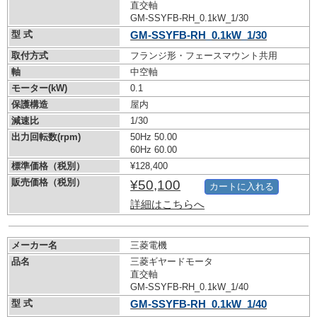
直交軸
GM-SSYFB-RH_0.1kW_1/30
型 式
GM-SSYFB-RH_0.1kW_1/30
取付方式
フランジ形・フェースマウント共用
軸
中空軸
モーター(kW)
0.1
保護構造
屋内
減速比
1/30
出力回転数(rpm)
50Hz 50.00
60Hz 60.00
標準価格（税別）
¥128,400
販売価格（税別）
¥50,100
カートに入れる
詳細はこちらへ
メーカー名
三菱電機
品名
三菱ギヤードモータ
直交軸
GM-SSYFB-RH_0.1kW_1/40
型 式
GM-SSYFB-RH_0.1kW_1/40