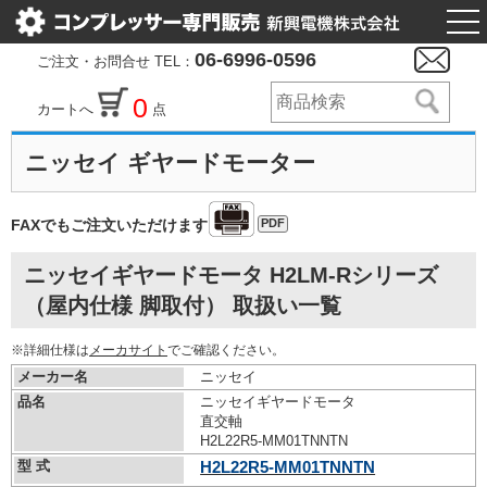
togg
nav
06-6996-0596
ご注文・お問合せ TEL：
0
カートへ
点
ニッセイ ギヤードモーター
PDF
FAXでもご注文いただけます
ニッセイギヤードモータ H2LM-Rシリーズ
（屋内仕様 脚取付） 取扱い一覧
※詳細仕様は
メーカサイト
でご確認ください。
メーカー名
ニッセイ
品名
ニッセイギヤードモータ
直交軸
H2L22R5-MM01TNNTN
型 式
H2L22R5-MM01TNNTN