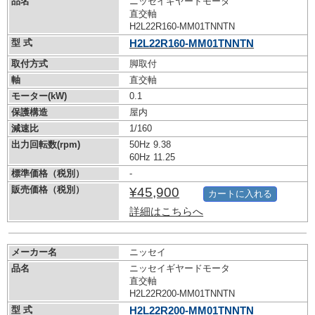
品名
ニッセイギヤードモータ
直交軸
H2L22R160-MM01TNNTN
型 式
H2L22R160-MM01TNNTN
取付方式
脚取付
軸
直交軸
モーター(kW)
0.1
保護構造
屋内
減速比
1/160
出力回転数(rpm)
50Hz 9.38
60Hz 11.25
標準価格（税別）
-
販売価格（税別）
¥45,900
カートに入れる
詳細はこちらへ
メーカー名
ニッセイ
品名
ニッセイギヤードモータ
直交軸
H2L22R200-MM01TNNTN
型 式
H2L22R200-MM01TNNTN