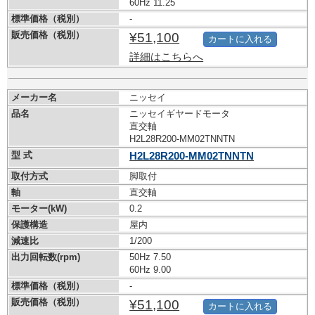
60Hz 11.25
標準価格（税別）
-
販売価格（税別）
¥51,100
カートに入れる
詳細はこちらへ
メーカー名
ニッセイ
品名
ニッセイギヤードモータ
直交軸
H2L28R200-MM02TNNTN
型 式
H2L28R200-MM02TNNTN
取付方式
脚取付
軸
直交軸
モーター(kW)
0.2
保護構造
屋内
減速比
1/200
出力回転数(rpm)
50Hz 7.50
60Hz 9.00
標準価格（税別）
-
販売価格（税別）
¥51,100
カートに入れる