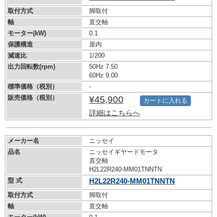
取付方式
脚取付
軸
直交軸
モーター(kW)
0.1
保護構造
屋内
減速比
1/200
出力回転数(rpm)
50Hz 7.50
60Hz 9.00
標準価格（税別）
-
販売価格（税別）
¥45,900
カートに入れる
詳細はこちらへ
メーカー名
ニッセイ
品名
ニッセイギヤードモータ
直交軸
H2L22R240-MM01TNNTN
型 式
H2L22R240-MM01TNNTN
取付方式
脚取付
軸
直交軸