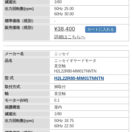
減速比
1/60
出力回転数(rpm)
50Hz 25.00
60Hz 30.00
標準価格（税別）
-
販売価格（税別）
¥38,400
カートに入れる
詳細はこちらへ
メーカー名
ニッセイ
品名
ニッセイギヤードモータ
直交軸
H2L22R80-MM01TNNTN
型 式
H2L22R80-MM01TNNTN
取付方式
脚取付
軸
直交軸
モーター(kW)
0.1
保護構造
屋内
減速比
1/80
出力回転数(rpm)
50Hz 18.75
60Hz 22.50