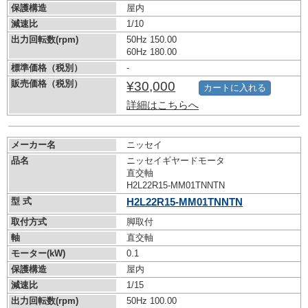
保護構造
屋内
減速比
1/10
出力回転数(rpm)
50Hz 150.00
60Hz 180.00
標準価格（税別）
-
販売価格（税別）
¥30,000
カートに入れる
詳細はこちらへ
メーカー名
ニッセイ
品名
ニッセイギヤードモータ
直交軸
H2L22R15-MM01TNNTN
型 式
H2L22R15-MM01TNNTN
取付方式
脚取付
軸
直交軸
モーター(kW)
0.1
保護構造
屋内
減速比
1/15
出力回転数(rpm)
50Hz 100.00