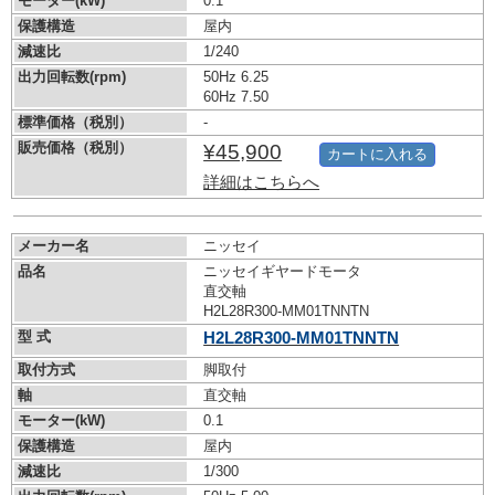
モーター(kW)
0.1
保護構造
屋内
減速比
1/240
出力回転数(rpm)
50Hz 6.25
60Hz 7.50
標準価格（税別）
-
販売価格（税別）
¥45,900
カートに入れる
詳細はこちらへ
メーカー名
ニッセイ
品名
ニッセイギヤードモータ
直交軸
H2L28R300-MM01TNNTN
型 式
H2L28R300-MM01TNNTN
取付方式
脚取付
軸
直交軸
モーター(kW)
0.1
保護構造
屋内
減速比
1/300