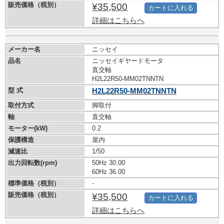
販売価格（税別）
¥35,500
カートに入れる
詳細はこちらへ
メーカー名
ニッセイ
品名
ニッセイギヤードモータ
直交軸
H2L22R50-MM02TNNTN
型 式
H2L22R50-MM02TNNTN
取付方式
脚取付
軸
直交軸
モーター(kW)
0.2
保護構造
屋内
減速比
1/50
出力回転数(rpm)
50Hz 30.00
60Hz 36.00
標準価格（税別）
-
販売価格（税別）
¥35,500
カートに入れる
詳細はこちらへ