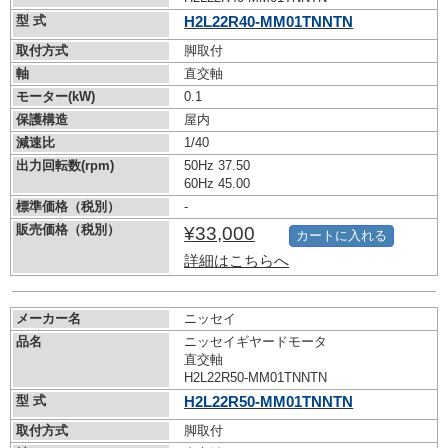
型 式
H2L22R40-MM01TNNTN
取付方式
脚取付
軸
直交軸
モーター(kW)
0.1
保護構造
屋内
減速比
1/40
出力回転数(rpm)
50Hz 37.50
60Hz 45.00
標準価格（税別）
-
販売価格（税別）
¥33,000
カートに入れる
詳細はこちらへ
メーカー名
ニッセイ
品名
ニッセイギヤードモータ
直交軸
H2L22R50-MM01TNNTN
型 式
H2L22R50-MM01TNNTN
取付方式
脚取付