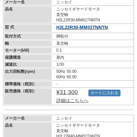
メーカー名
ニッセイ
品名
ニッセイギヤードモータ
直交軸
H2L22R30-MM01TNNTN
型 式
H2L22R30-MM01TNNTN
取付方式
脚取付
軸
直交軸
モーター(kW)
0.1
保護構造
屋内
減速比
1/30
出力回転数(rpm)
50Hz 50.00
60Hz 60.00
標準価格（税別）
-
販売価格（税別）
¥31,300
カートに入れる
詳細はこちらへ
メーカー名
ニッセイ
品名
ニッセイギヤードモータ
直交軸
H2L22R40-MM01TNNTN