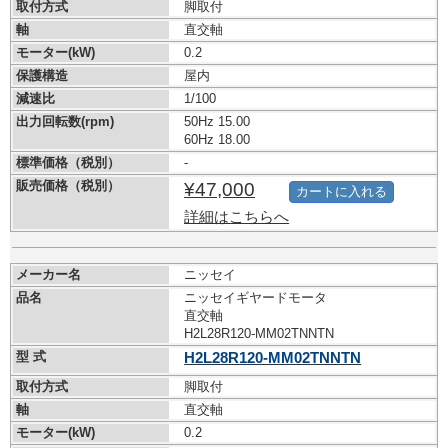
取付方式
脚取付
軸
直交軸
モーター(kW)
0.2
保護構造
屋内
減速比
1/100
出力回転数(rpm)
50Hz 15.00
60Hz 18.00
標準価格（税別）
-
販売価格（税別）
¥47,000
カートに入れる
詳細はこちらへ
メーカー名
ニッセイ
品名
ニッセイギヤードモータ
直交軸
H2L28R120-MM02TNNTN
型 式
H2L28R120-MM02TNNTN
取付方式
脚取付
軸
直交軸
モーター(kW)
0.2