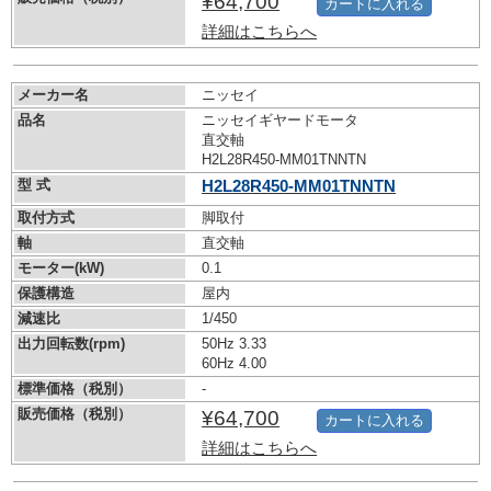
¥64,700
カートに入れる
詳細はこちらへ
メーカー名
ニッセイ
品名
ニッセイギヤードモータ
直交軸
H2L28R450-MM01TNNTN
型 式
H2L28R450-MM01TNNTN
取付方式
脚取付
軸
直交軸
モーター(kW)
0.1
保護構造
屋内
減速比
1/450
出力回転数(rpm)
50Hz 3.33
60Hz 4.00
標準価格（税別）
-
販売価格（税別）
¥64,700
カートに入れる
詳細はこちらへ