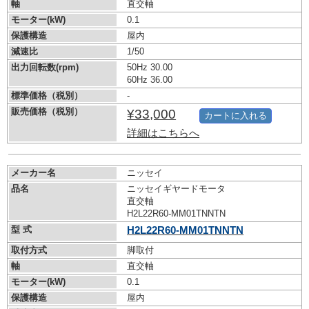
軸
直交軸
モーター(kW)
0.1
保護構造
屋内
減速比
1/50
出力回転数(rpm)
50Hz 30.00
60Hz 36.00
標準価格（税別）
-
販売価格（税別）
¥33,000
カートに入れる
詳細はこちらへ
メーカー名
ニッセイ
品名
ニッセイギヤードモータ
直交軸
H2L22R60-MM01TNNTN
型 式
H2L22R60-MM01TNNTN
取付方式
脚取付
軸
直交軸
モーター(kW)
0.1
保護構造
屋内