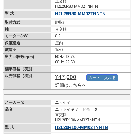
直交軸
H2L28R80-MM02TNNTN
型 式
H2L28R80-MM02TNNTN
取付方式
脚取付
軸
直交軸
モーター(kW)
0.2
保護構造
屋内
減速比
1/80
出力回転数(rpm)
50Hz 18.75
60Hz 22.50
標準価格（税別）
-
販売価格（税別）
¥47,000
カートに入れる
詳細はこちらへ
メーカー名
ニッセイ
品名
ニッセイギヤードモータ
直交軸
H2L28R100-MM02TNNTN
型 式
H2L28R100-MM02TNNTN