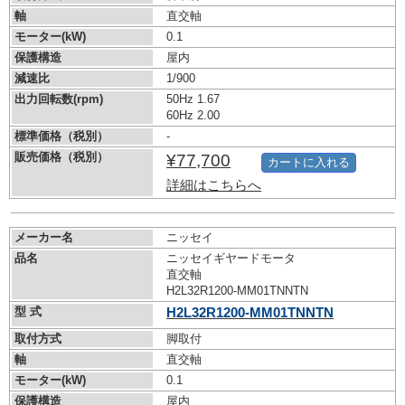
軸
直交軸
モーター(kW)
0.1
保護構造
屋内
減速比
1/900
出力回転数(rpm)
50Hz 1.67
60Hz 2.00
標準価格（税別）
-
販売価格（税別）
¥77,700
カートに入れる
詳細はこちらへ
メーカー名
ニッセイ
品名
ニッセイギヤードモータ
直交軸
H2L32R1200-MM01TNNTN
型 式
H2L32R1200-MM01TNNTN
取付方式
脚取付
軸
直交軸
モーター(kW)
0.1
保護構造
屋内