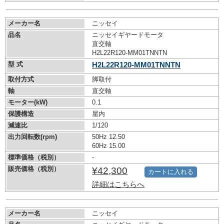
メーカー名
ニッセイ
品名
ニッセイギヤードモータ
直交軸
H2L22R120-MM01TNNTN
型 式
H2L22R120-MM01TNNTN
取付方式
脚取付
軸
直交軸
モーター(kW)
0.1
保護構造
屋内
減速比
1/120
出力回転数(rpm)
50Hz 12.50
60Hz 15.00
標準価格（税別）
-
販売価格（税別）
¥42,300
カートに入れる
詳細はこちらへ
メーカー名
ニッセイ