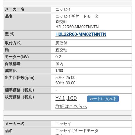
メーカー名
ニッセイ
品名
ニッセイギヤードモータ
直交軸
H2L22R60-MM02TNNTN
型 式
H2L22R60-MM02TNNTN
取付方式
脚取付
軸
直交軸
モーター(kW)
0.2
保護構造
屋内
減速比
1/60
出力回転数(rpm)
50Hz 25.00
60Hz 30.00
標準価格（税別）
-
販売価格（税別）
¥41,100
カートに入れる
詳細はこちらへ
メーカー名
ニッセイ
品名
ニッセイギヤードモータ