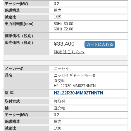
モーター(kW)
0.2
保護構造
屋内
減速比
1/25
出力回転数(rpm)
50Hz 60.00
60Hz 72.00
標準価格（税別）
-
販売価格（税別）
¥33,400
カートに入れる
詳細はこちらへ
メーカー名
ニッセイ
品名
ニッセイギヤードモータ
直交軸
H2L22R30-MM02TNNTN
型 式
H2L22R30-MM02TNNTN
取付方式
脚取付
軸
直交軸
モーター(kW)
0.2
保護構造
屋内
減速比
1/30