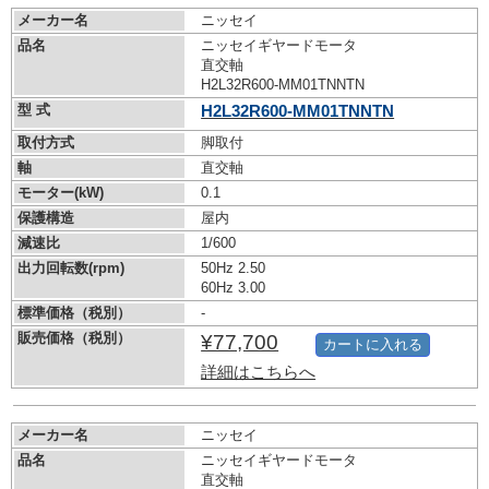
メーカー名
ニッセイ
品名
ニッセイギヤードモータ
直交軸
H2L32R600-MM01TNNTN
型 式
H2L32R600-MM01TNNTN
取付方式
脚取付
軸
直交軸
モーター(kW)
0.1
保護構造
屋内
減速比
1/600
出力回転数(rpm)
50Hz 2.50
60Hz 3.00
標準価格（税別）
-
販売価格（税別）
¥77,700
カートに入れる
詳細はこちらへ
メーカー名
ニッセイ
品名
ニッセイギヤードモータ
直交軸