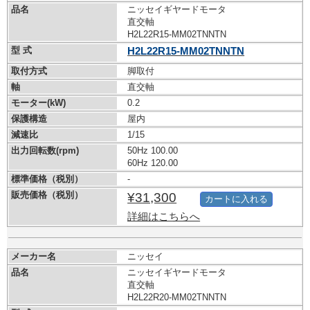
品名
ニッセイギヤードモータ
直交軸
H2L22R15-MM02TNNTN
型 式
H2L22R15-MM02TNNTN
取付方式
脚取付
軸
直交軸
モーター(kW)
0.2
保護構造
屋内
減速比
1/15
出力回転数(rpm)
50Hz 100.00
60Hz 120.00
標準価格（税別）
-
販売価格（税別）
¥31,300
カートに入れる
詳細はこちらへ
メーカー名
ニッセイ
品名
ニッセイギヤードモータ
直交軸
H2L22R20-MM02TNNTN