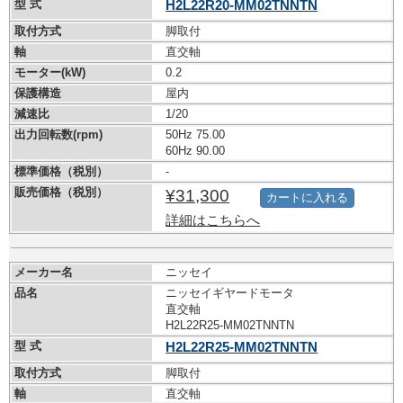
型 式
H2L22R20-MM02TNNTN
取付方式
脚取付
軸
直交軸
モーター(kW)
0.2
保護構造
屋内
減速比
1/20
出力回転数(rpm)
50Hz 75.00
60Hz 90.00
標準価格（税別）
-
販売価格（税別）
¥31,300
カートに入れる
詳細はこちらへ
メーカー名
ニッセイ
品名
ニッセイギヤードモータ
直交軸
H2L22R25-MM02TNNTN
型 式
H2L22R25-MM02TNNTN
取付方式
脚取付
軸
直交軸