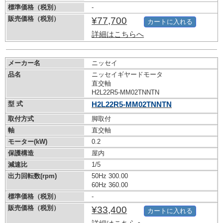
標準価格（税別）
-
販売価格（税別）
¥77,700
カートに入れる
詳細はこちらへ
メーカー名
ニッセイ
品名
ニッセイギヤードモータ
直交軸
H2L22R5-MM02TNNTN
型 式
H2L22R5-MM02TNNTN
取付方式
脚取付
軸
直交軸
モーター(kW)
0.2
保護構造
屋内
減速比
1/5
出力回転数(rpm)
50Hz 300.00
60Hz 360.00
標準価格（税別）
-
販売価格（税別）
¥33,400
カートに入れる