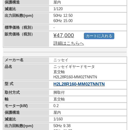
保護構造
屋内
減速比
1/120
出力回転数(rpm)
50Hz 12.50
60Hz 15.00
標準価格（税別）
-
販売価格（税別）
¥47,000
カートに入れる
詳細はこちらへ
メーカー名
ニッセイ
品名
ニッセイギヤードモータ
直交軸
H2L28R160-MM02TNNTN
型 式
H2L28R160-MM02TNNTN
取付方式
脚取付
軸
直交軸
モーター(kW)
0.2
保護構造
屋内
減速比
1/160
出力回転数(rpm)
50Hz 9.38