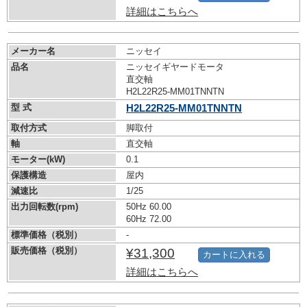
詳細はこちらへ
メーカー名
ニッセイ
品名
ニッセイギヤードモータ
直交軸
H2L22R25-MM01TNNTN
型 式
H2L22R25-MM01TNNTN
取付方式
脚取付
軸
直交軸
モーター(kW)
0.1
保護構造
屋内
減速比
1/25
出力回転数(rpm)
50Hz 60.00
60Hz 72.00
標準価格（税別）
-
販売価格（税別）
¥31,300
カートに入れる
詳細はこちらへ