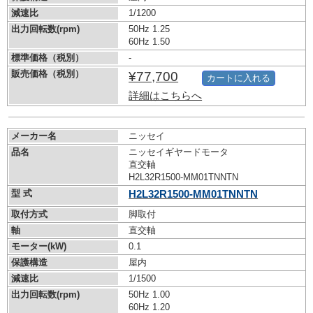
減速比
1/1200
出力回転数(rpm)
50Hz 1.25
60Hz 1.50
標準価格（税別）
-
販売価格（税別）
¥77,700
カートに入れる
詳細はこちらへ
メーカー名
ニッセイ
品名
ニッセイギヤードモータ
直交軸
H2L32R1500-MM01TNNTN
型 式
H2L32R1500-MM01TNNTN
取付方式
脚取付
軸
直交軸
モーター(kW)
0.1
保護構造
屋内
減速比
1/1500
出力回転数(rpm)
50Hz 1.00
60Hz 1.20