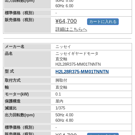
出力回転数(rpm)
50Hz 5.00
60Hz 6.00
標準価格（税別）
-
販売価格（税別）
¥64,700
カートに入れる
詳細はこちらへ
メーカー名
ニッセイ
品名
ニッセイギヤードモータ
直交軸
H2L28R375-MM01TNNTN
型 式
H2L28R375-MM01TNNTN
取付方式
脚取付
軸
直交軸
モーター(kW)
0.1
保護構造
屋内
減速比
1/375
出力回転数(rpm)
50Hz 4.00
60Hz 4.80
標準価格（税別）
-
販売価格（税別）