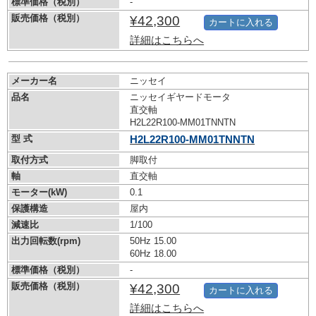
標準価格（税別）
-
販売価格（税別）
¥42,300
カートに入れる
詳細はこちらへ
メーカー名
ニッセイ
品名
ニッセイギヤードモータ
直交軸
H2L22R100-MM01TNNTN
型 式
H2L22R100-MM01TNNTN
取付方式
脚取付
軸
直交軸
モーター(kW)
0.1
保護構造
屋内
減速比
1/100
出力回転数(rpm)
50Hz 15.00
60Hz 18.00
標準価格（税別）
-
販売価格（税別）
¥42,300
カートに入れる
詳細はこちらへ