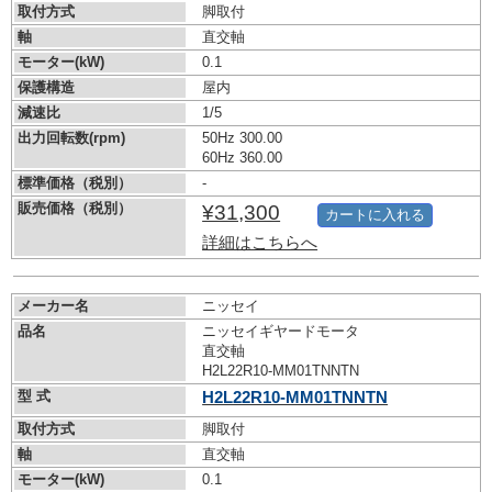
取付方式
脚取付
軸
直交軸
モーター(kW)
0.1
保護構造
屋内
減速比
1/5
出力回転数(rpm)
50Hz 300.00
60Hz 360.00
標準価格（税別）
-
販売価格（税別）
¥31,300
カートに入れる
詳細はこちらへ
メーカー名
ニッセイ
品名
ニッセイギヤードモータ
直交軸
H2L22R10-MM01TNNTN
型 式
H2L22R10-MM01TNNTN
取付方式
脚取付
軸
直交軸
モーター(kW)
0.1