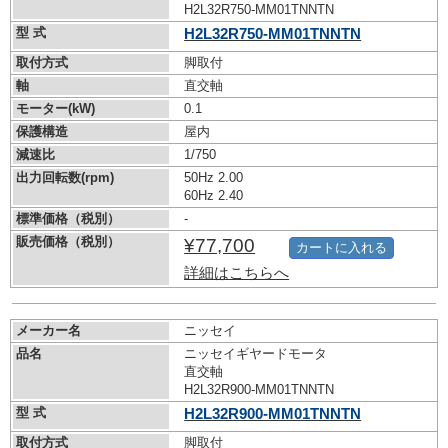
H2L32R750-MM01TNNTN
型 式
H2L32R750-MM01TNNTN
取付方式
脚取付
軸
直交軸
モーター(kW)
0.1
保護構造
屋内
減速比
1/750
出力回転数(rpm)
50Hz 2.00
60Hz 2.40
標準価格（税別）
-
販売価格（税別）
¥77,700
カートに入れる
詳細はこちらへ
メーカー名
ニッセイ
品名
ニッセイギヤードモータ
直交軸
H2L32R900-MM01TNNTN
型 式
H2L32R900-MM01TNNTN
取付方式
脚取付