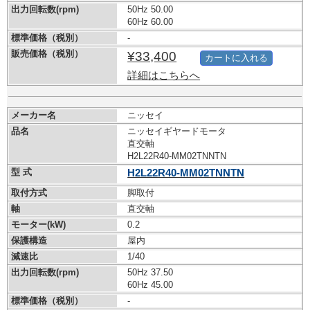
出力回転数(rpm)
50Hz 50.00
60Hz 60.00
標準価格（税別）
-
販売価格（税別）
¥33,400
カートに入れる
詳細はこちらへ
メーカー名
ニッセイ
品名
ニッセイギヤードモータ
直交軸
H2L22R40-MM02TNNTN
型 式
H2L22R40-MM02TNNTN
取付方式
脚取付
軸
直交軸
モーター(kW)
0.2
保護構造
屋内
減速比
1/40
出力回転数(rpm)
50Hz 37.50
60Hz 45.00
標準価格（税別）
-