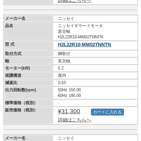
詳細はこちらへ
メーカー名
ニッセイ
品名
ニッセイギヤードモータ
直交軸
H2L22R10-MM02TNNTN
型 式
H2L22R10-MM02TNNTN
取付方式
脚取付
軸
直交軸
モーター(kW)
0.2
保護構造
屋内
減速比
1/10
出力回転数(rpm)
50Hz 150.00
60Hz 180.00
標準価格（税別）
-
販売価格（税別）
¥31,300
カートに入れる
詳細はこちらへ
メーカー名
ニッセイ