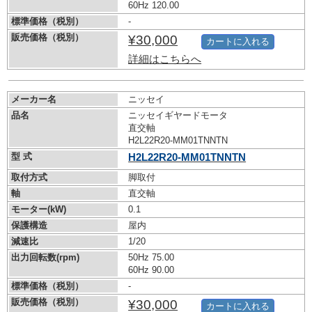
60Hz 120.00
標準価格（税別）
-
販売価格（税別）
¥30,000
カートに入れる
詳細はこちらへ
メーカー名
ニッセイ
品名
ニッセイギヤードモータ
直交軸
H2L22R20-MM01TNNTN
型 式
H2L22R20-MM01TNNTN
取付方式
脚取付
軸
直交軸
モーター(kW)
0.1
保護構造
屋内
減速比
1/20
出力回転数(rpm)
50Hz 75.00
60Hz 90.00
標準価格（税別）
-
販売価格（税別）
¥30,000
カートに入れる