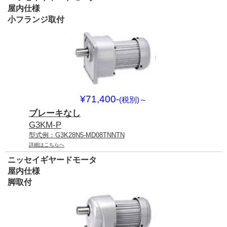
屋内仕様
小フランジ取付
¥71,400-
(税別)
～
ブレーキなし
G3KM-P
型式例：G3K28N5-MD08TNNTN
詳細はこちらへ
ニッセイギヤードモータ
屋内仕様
脚取付