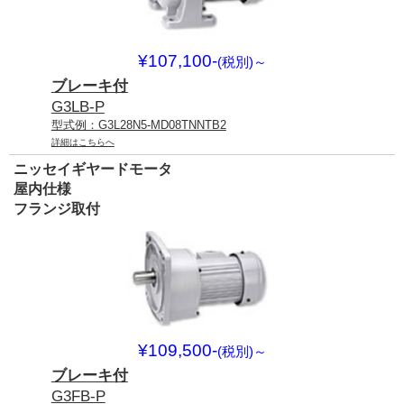
¥107,100-
(税別)
～
ブレーキ付
G3LB-P
型式例：G3L28N5-MD08TNNTB2
詳細はこちらへ
ニッセイギヤードモータ
屋内仕様
フランジ取付
¥109,500-
(税別)
～
ブレーキ付
G3FB-P