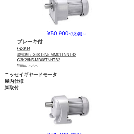
¥50,900-
(税別)
～
ブレーキ付
G3KB
型式例：G3K18N5-MM01TNNTB2
G3K28N5-MD08TNNTB2
詳細はこちらへ
ニッセイギヤードモータ
屋内仕様
脚取付