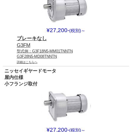
¥27,200-
(税別)
～
ブレーキなし
G3FM
型式例：G3F18N5-MM01TNNTN
G3F28N5-MD08TNNTN
詳細はこちらへ
ニッセイギヤードモータ
屋内仕様
小フランジ取付
¥27,200-
(税別)
～