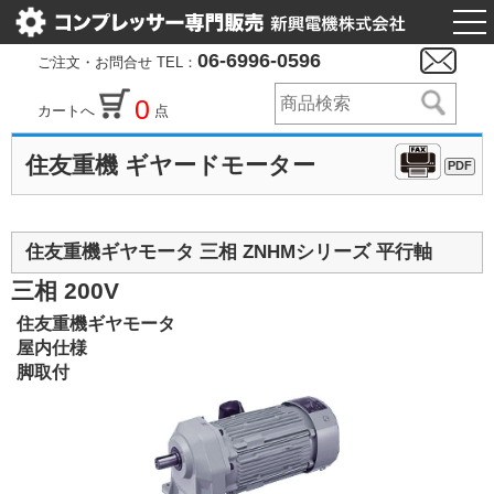
togg
nav
06-6996-0596
ご注文・お問合せ TEL：
0
カートへ
点
住友重機 ギヤードモーター
PDF
住友重機ギヤモータ 三相 ZNHMシリーズ 平行軸
三相 200V
住友重機ギヤモータ
屋内仕様
脚取付