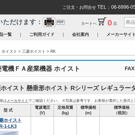
TEL：06-6996-0
ご注文・お問合せ
0
いただけます：
PDF
カートへ
点
｜
｜
｜
品一覧
ご利用ガイド
会社案内
メーカーサイ
ホイスト
三菱ホイスト
RK
菱電機ＦＡ産業機器 ホイスト
FA
ホイスト 懸垂形ホイスト Rシリーズ レギュラー
様は
メーカサイト
でご確認ください。
※写真は参考です。お客様が選択した形式と
電源電圧
定格荷重
標準揚程
標準価格
型 式
(V)
(kg)
(m)
（税別）
菱ホイスト
R-1-LK3