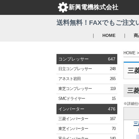
新興電機株式会社
送料無料！FAXでもご注文
｜
｜
HOME
商
HOME
コンプレッサー
647
日立
コンプレッサー
248
三
アネスト岩田
265
東芝
コンプレッサー
119
三菱
SMC
ドライヤー
15
※詳細仕
インバーター
476
三菱
インバーター
167
三
東芝
インバーター
70
富士
インバーター
140