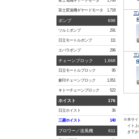
富士電機
ギヤードモータ
1,786
富士変速機
ギヤードモータ
1,718
三
R
ポンプ
698
ツルミ
ポンプ
291
日立
モートルポンプ
111
エバラ
ポンプ
296
三
チェーンブロック
1,668
R
日立
モートルブロック
95
象印
チェーンブロック
1,051
キトー
チェーンブロック
522
ホイスト
176
日立
ホイスト
36
※本サイ
三菱
ホイスト
140
イト上
ブロワー／送風機
611
き下さ