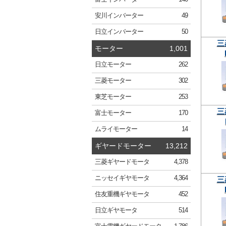
安川
インバーター
49
日立
インバーター
50
三
モーター
1,001
日立
モーター
262
三菱
モーター
302
東芝
モーター
253
三
富士
モーター
170
ムライ
モーター
14
ギヤードモーター
13,212
三菱
ギヤードモータ
4,378
ニッセイ
ギヤモータ
4,364
三
住友重機
ギヤモータ
452
日立
ギヤモータ
514