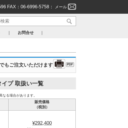
596 FAX：06-6996-5758：
メール
｜
｜
ト
お問合せ
Xでもご注文いただけます
PDF
タイプ 取扱い一覧
異なる場合があります。
販売価格
（税別）
¥292,400