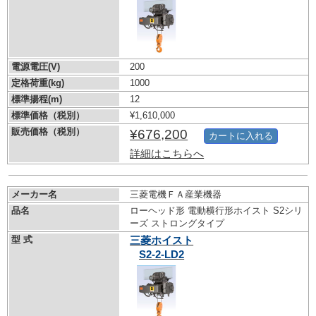
電源電圧(V)
200
定格荷重(kg)
1000
標準揚程(m)
12
標準価格（税別）
¥1,610,000
販売価格（税別）
¥676,200
カートに入れる
詳細はこちらへ
メーカー名
三菱電機ＦＡ産業機器
品名
ローヘッド形 電動横行形ホイスト S2シリ
ーズ ストロングタイプ
型 式
三菱ホイスト
S2-2-LD2