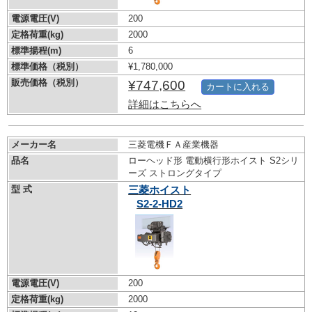
電源電圧(V)
200
定格荷重(kg)
2000
標準揚程(m)
6
標準価格（税別）
¥1,780,000
販売価格（税別）
¥747,600
カートに入れる
詳細はこちらへ
メーカー名
三菱電機ＦＡ産業機器
品名
ローヘッド形 電動横行形ホイスト S2シリ
ーズ ストロングタイプ
型 式
三菱ホイスト
S2-2-HD2
電源電圧(V)
200
定格荷重(kg)
2000