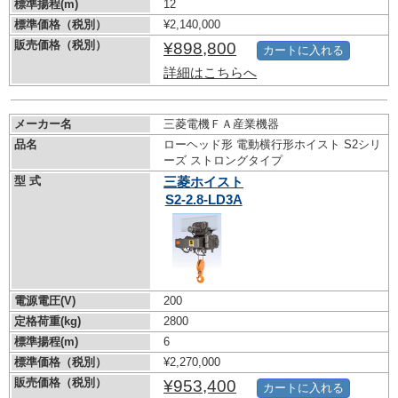
標準揚程(m)
12
標準価格（税別）
¥2,140,000
販売価格（税別）
¥898,800
カートに入れる
詳細はこちらへ
メーカー名
三菱電機ＦＡ産業機器
品名
ローヘッド形 電動横行形ホイスト S2シリ
ーズ ストロングタイプ
型 式
三菱ホイスト
S2-2.8-LD3A
電源電圧(V)
200
定格荷重(kg)
2800
標準揚程(m)
6
標準価格（税別）
¥2,270,000
販売価格（税別）
¥953,400
カートに入れる