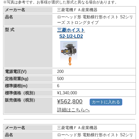
※写真は参考です。お客様が選択した形式と異なる場合があります。
メーカー名
三菱電機ＦＡ産業機器
品名
ローヘッド形 電動横行形ホイスト S2シリ
ーズ ストロングタイプ
型 式
三菱ホイスト
S2-1/2-LD2
電源電圧(V)
200
定格荷重(kg)
500
標準揚程(m)
6
標準価格（税別）
¥1,340,000
販売価格（税別）
¥562,800
カートに入れる
詳細はこちらへ
メーカー名
三菱電機ＦＡ産業機器
品名
ローヘッド形 電動横行形ホイスト S2シリ