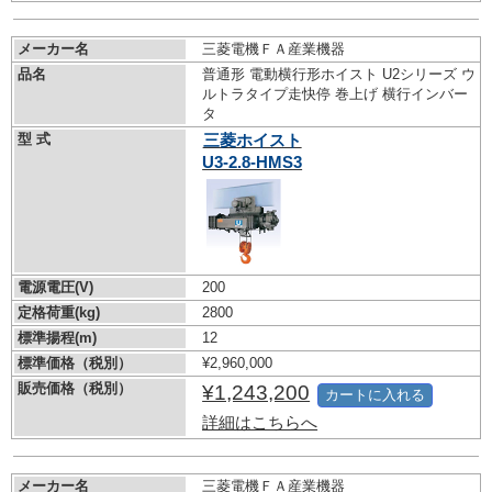
メーカー名
三菱電機ＦＡ産業機器
品名
普通形 電動横行形ホイスト U2シリーズ ウ
ルトラタイプ走快停 巻上げ 横行インバー
タ
型 式
三菱ホイスト
U3-2.8-HMS3
電源電圧(V)
200
定格荷重(kg)
2800
標準揚程(m)
12
標準価格（税別）
¥2,960,000
販売価格（税別）
¥1,243,200
カートに入れる
詳細はこちらへ
メーカー名
三菱電機ＦＡ産業機器