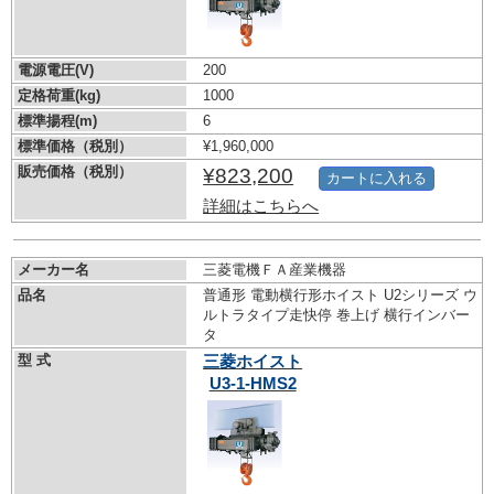
電源電圧(V)
200
定格荷重(kg)
1000
標準揚程(m)
6
標準価格（税別）
¥1,960,000
販売価格（税別）
¥823,200
カートに入れる
詳細はこちらへ
メーカー名
三菱電機ＦＡ産業機器
品名
普通形 電動横行形ホイスト U2シリーズ ウ
ルトラタイプ走快停 巻上げ 横行インバー
タ
型 式
三菱ホイスト
U3-1-HMS2