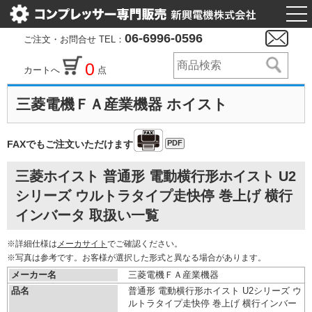
togg
nav
06-6996-0596
ご注文・お問合せ TEL：
0
カートへ
点
三菱電機ＦＡ産業機器 ホイスト
PDF
FAXでもご注文いただけます
三菱ホイスト 普通形 電動横行形ホイスト U2
シリーズ ウルトラタイプ走快停 巻上げ 横行
インバータ 取扱い一覧
※詳細仕様は
メーカサイト
でご確認ください。
※写真は参考です。お客様が選択した形式と異なる場合があります。
メーカー名
三菱電機ＦＡ産業機器
品名
普通形 電動横行形ホイスト U2シリーズ ウ
ルトラタイプ走快停 巻上げ 横行インバー