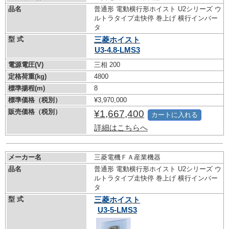
品名
普通形 電動横行形ホイスト U2シリーズ ウ
ルトラタイプ走快停 巻上げ 横行インバー
タ
型 式
三菱ホイスト
U3-4.8-LMS3
電源電圧(V)
三相 200
定格荷重(kg)
4800
標準揚程(m)
8
標準価格（税別）
¥3,970,000
販売価格（税別）
¥1,667,400
カートに入れる
詳細はこちらへ
メーカー名
三菱電機ＦＡ産業機器
品名
普通形 電動横行形ホイスト U2シリーズ ウ
ルトラタイプ走快停 巻上げ 横行インバー
タ
型 式
三菱ホイスト
U3-5-LMS3