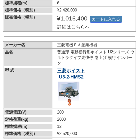
標準揚程(m)
6
標準価格（税別）
¥2,420,000
販売価格（税別）
¥1,016,400
カートに入れる
詳細はこちらへ
メーカー名
三菱電機ＦＡ産業機器
品名
普通形 電動横行形ホイスト U2シリーズ ウ
ルトラタイプ走快停 巻上げ 横行インバー
タ
型 式
三菱ホイスト
U3-2-HMS2
電源電圧(V)
200
定格荷重(kg)
2000
標準揚程(m)
12
標準価格（税別）
¥2,520,000