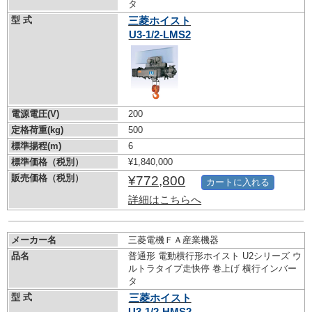
タ
型 式
三菱ホイスト
U3-1/2-LMS2
電源電圧(V)
200
定格荷重(kg)
500
標準揚程(m)
6
標準価格（税別）
¥1,840,000
販売価格（税別）
¥772,800
カートに入れる
詳細はこちらへ
メーカー名
三菱電機ＦＡ産業機器
品名
普通形 電動横行形ホイスト U2シリーズ ウ
ルトラタイプ走快停 巻上げ 横行インバー
タ
型 式
三菱ホイスト
U3-1/2-HMS2