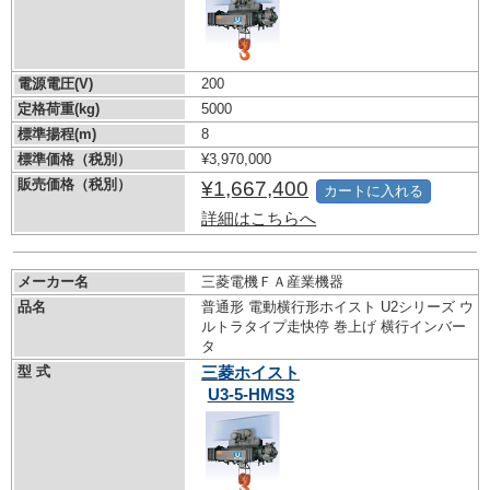
電源電圧(V)
200
定格荷重(kg)
5000
標準揚程(m)
8
標準価格（税別）
¥3,970,000
販売価格（税別）
¥1,667,400
カートに入れる
詳細はこちらへ
メーカー名
三菱電機ＦＡ産業機器
品名
普通形 電動横行形ホイスト U2シリーズ ウ
ルトラタイプ走快停 巻上げ 横行インバー
タ
型 式
三菱ホイスト
U3-5-HMS3