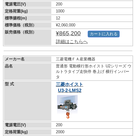
電源電圧(V)
200
定格荷重(kg)
1000
標準揚程(m)
12
標準価格（税別）
¥2,060,000
販売価格（税別）
¥865,200
カートに入れる
詳細はこちらへ
メーカー名
三菱電機ＦＡ産業機器
品名
普通形 電動横行形ホイスト U2シリーズ ウ
ルトラタイプ走快停 巻上げ 横行インバー
タ
型 式
三菱ホイスト
U3-2-LMS2
電源電圧(V)
200
定格荷重(kg)
2000