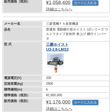
販売価格（税別）
¥1,058,400
カートに入れる
詳細はこちらへ
メーカー名
三菱電機ＦＡ産業機器
品名
普通形 電動横行形ホイスト U2シリーズ ウ
ルトラタイプ走快停 巻上げ 横行インバー
タ
型 式
三菱ホイスト
U3-2.8-LMS3
電源電圧(V)
200
定格荷重(kg)
2800
標準揚程(m)
6
標準価格（税別）
¥2,800,000
販売価格（税別）
¥1,176,000
カートに入れる
詳細はこちらへ