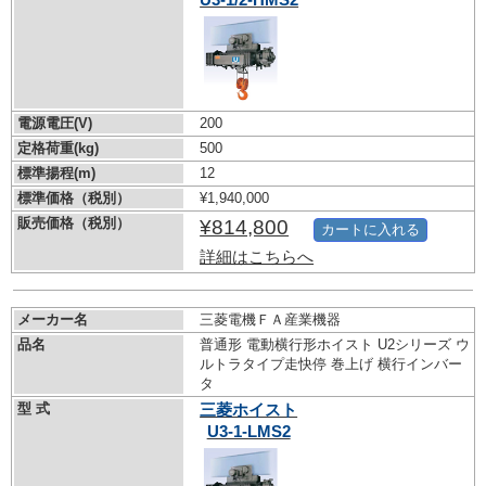
電源電圧(V)
200
定格荷重(kg)
500
標準揚程(m)
12
標準価格（税別）
¥1,940,000
販売価格（税別）
¥814,800
カートに入れる
詳細はこちらへ
メーカー名
三菱電機ＦＡ産業機器
品名
普通形 電動横行形ホイスト U2シリーズ ウ
ルトラタイプ走快停 巻上げ 横行インバー
タ
型 式
三菱ホイスト
U3-1-LMS2