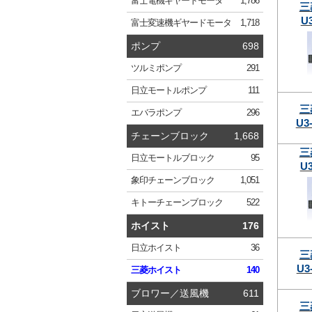
富士電機
ギヤードモータ
1,786
三
U
富士変速機
ギヤードモータ
1,718
ポンプ
698
ツルミ
ポンプ
291
日立
モートルポンプ
111
三
エバラ
ポンプ
296
U3
チェーンブロック
1,668
三
日立
モートルブロック
95
U
象印
チェーンブロック
1,051
キトー
チェーンブロック
522
ホイスト
176
日立
ホイスト
36
三
U3
三菱
ホイスト
140
ブロワー／送風機
611
三