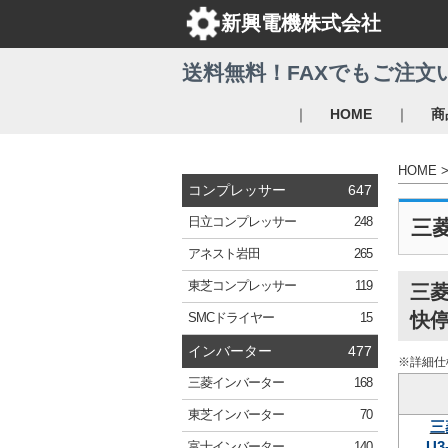
新興電機株式会社
送料無料！FAXでもご注文
｜
｜
HOME
商
HOME
コンプレッサー
647
日立
コンプレッサー
248
三
アネスト岩田
265
東芝
コンプレッサー
119
三菱
快停
SMC
ドライヤー
15
インバーター
477
※詳細仕
三菱
インバーター
168
東芝
インバーター
70
三
U3
富士
インバーター
140