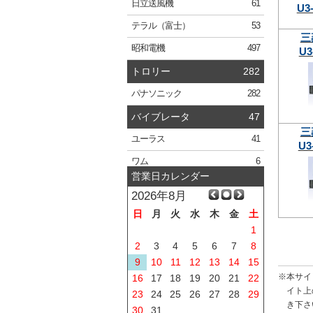
日立
送風機
61
U3
テラル
（富士）
53
三
昭和電機
497
U3
トロリー
282
パナソニック
282
バイブレータ
47
三
ユーラス
41
U3
ワム
6
営業日カレンダー
2026年8月
日
月
火
水
木
金
土
1
2
3
4
5
6
7
8
9
10
11
12
13
14
15
※本サイ
16
17
18
19
20
21
22
イト上
23
24
25
26
27
28
29
き下さ
30
31