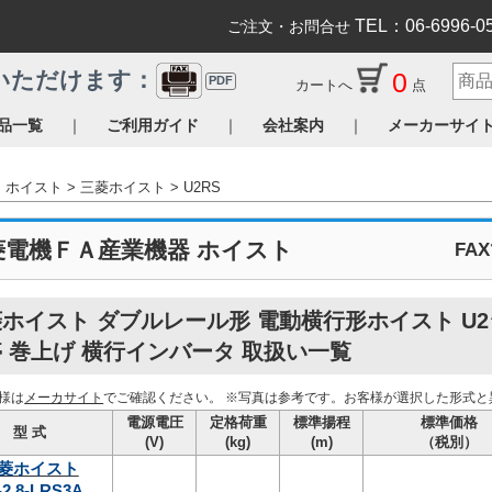
TEL：06-6996-0
ご注文・お問合せ
0
いただけます：
PDF
カートへ
点
｜
｜
｜
品一覧
ご利用ガイド
会社案内
メーカーサイ
ホイスト
三菱ホイスト
U2RS
菱電機ＦＡ産業機器 ホイスト
FA
ホイスト ダブルレール形 電動横行形ホイスト U
 巻上げ 横行インバータ 取扱い一覧
様は
メーカサイト
でご確認ください。
※写真は参考です。お客様が選択した形式と
電源電圧
定格荷重
標準揚程
標準価格
型 式
(V)
(kg)
(m)
（税別）
菱ホイスト
-2.8-LRS3A