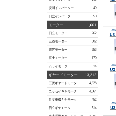
安川
インバーター
49
日立
インバーター
50
モーター
1,001
三
日立
モーター
262
U3
三菱
モーター
302
東芝
モーター
253
富士
モーター
170
三
ムライ
モーター
14
U3
ギヤードモーター
13,212
三菱
ギヤードモータ
4,378
ニッセイ
ギヤモータ
4,364
住友重機
ギヤモータ
452
三
U3
日立
ギヤモータ
514