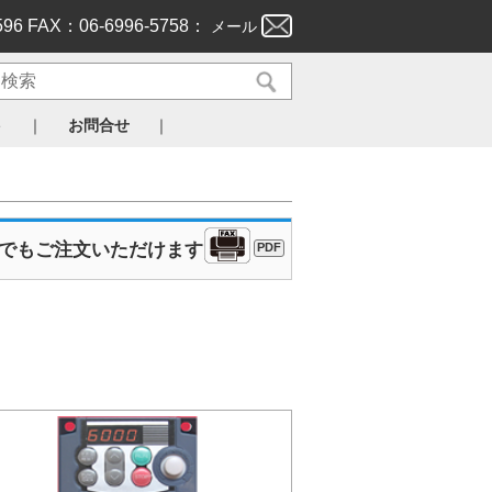
596 FAX：06-6996-5758：
メール
｜
｜
ト
お問合せ
Xでもご注文いただけます
PDF
］