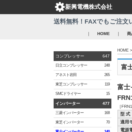
新興電機株式会社
送料無料！FAXでもご注文
｜
｜
HOME
商
HOME
コンプレッサー
647
日立
コンプレッサー
248
富
アネスト岩田
265
東芝
コンプレッサー
119
富士
SMC
ドライヤー
15
FRN1
インバーター
477
［FRN
三菱
インバーター
168
型 式
適用
東芝
インバーター
70
電源
富士
インバーター
140