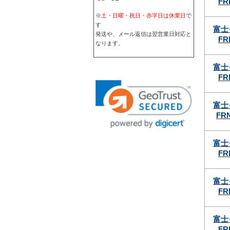
FR
※
土・日曜・祝日・赤字日は休業日
で
す
富士
発送や、メール返信は翌営業日対応と
FR
なります。
富士
FR
富士
FRN
富士
FR
富士
FR
富士
FR