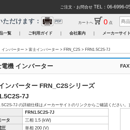
TEL：06-6996-0
ご注文・お問合せ
0
いただけます：
PDF
カートへ
点
｜
｜
｜
品一覧
ご利用ガイド
会社案内
メーカーサイ
インバーター
富士インバーター
FRN_C2S
FRN1.5C2S-7J
士電機 インバーター
FA
インバーター FRN_C2Sシリーズ
.5C2S-7J
1.5C2S-7J の詳細仕様はメーカーサイトのリンクからご確認ください。
FRN1.5C2S-7J
モータ
三相 1.5 (kW)
電圧
単相 200 (V)