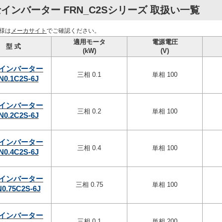
インバーター FRN_C2Sシリーズ 取扱い一覧
様は
メーカサイト
でご確認ください。
適用モータ
電源電圧
型 式
(kW)
(V)
インバーター
三相 0.1
単相 100
N0.1C2S-6J
インバーター
三相 0.2
単相 100
N0.2C2S-6J
インバーター
三相 0.4
単相 100
N0.4C2S-6J
インバーター
三相 0.75
単相 100
0.75C2S-6J
インバーター
三相 0.1
単相 200