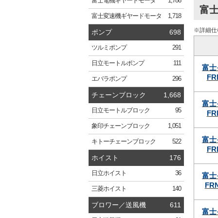
富士電機
ギヤードモータ
1,786
富士
富士変速機
ギヤードモータ
1,718
※詳細仕
ポンプ
698
ツルミ
ポンプ
291
日立
モートルポンプ
111
富士
FR
エバラ
ポンプ
296
チェーンブロック
1,668
富士
日立
モートルブロック
95
FR
象印
チェーンブロック
1,051
富士
キトー
チェーンブロック
522
FR
ホイスト
176
日立
ホイスト
36
富士
FRN
三菱
ホイスト
140
ブロワー／送風機
611
富士