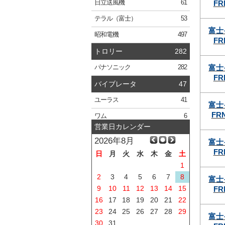
FR
日立
送風機
61
テラル
（富士）
53
富士
昭和電機
497
FR
トロリー
282
富士
パナソニック
282
FR
バイブレータ
47
ユーラス
41
富士
FRN
ワム
6
営業日カレンダー
2026年8月
富士
FR
日
月
火
水
木
金
土
1
2
3
4
5
6
7
8
富士
9
10
11
12
13
14
15
FR
16
17
18
19
20
21
22
23
24
25
26
27
28
29
富士
30
31