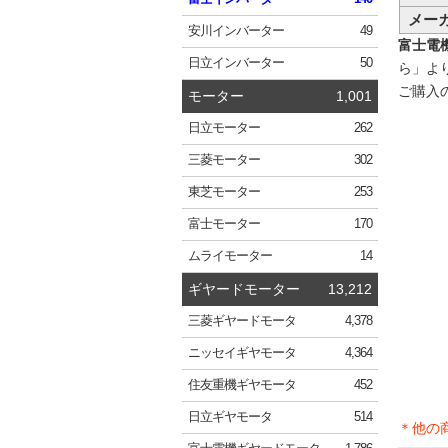
メー
安川
インバーター
49
富士電機 
日立
インバーター
50
ら」よ
ご購入
モーター
1,001
日立
モーター
262
三菱
モーター
302
東芝
モーター
253
富士
モーター
170
ムライ
モーター
14
ギヤードモーター
13,212
三菱
ギヤードモータ
4,378
ニッセイ
ギヤモータ
4,364
住友重機
ギヤモータ
452
日立
ギヤモータ
514
＊他の