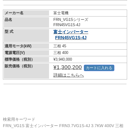
メーカー名
富士電機
品名
FRN_VG1Sシリーズ
FRN45VG1S-4J
型 式
富士インバーター
FRN45VG1S-4J
適用モータ(kW)
三相 45
電源電圧(V)
三相 400
標準価格（税別）
¥3,940,000
販売価格（税別）
¥1,300,200
カートに入れる
詳細はこちらへ
検索用キーワード
FRN_VG1S 富士インバーター FRN3.7VG1S-4J 3.7KW 400V 三相