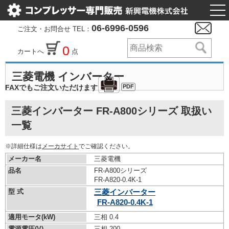
togg
nav
06-6996-0596
ご注文・お問合せ TEL：
0
カートへ
点
三菱電機 インバーター
PDF
FAXでもご注文いただけます
三菱インバーター FR-A800シリーズ 取扱い
一覧
※詳細仕様は
メーカサイト
でご確認ください。
メーカー名
三菱電機
品名
FR-A800シリーズ
FR-A820-0.4K-1
型 式
三菱インバーター
FR-A820-0.4K-1
適用モータ(kW)
三相 0.4
電源電圧(V)
三相 200