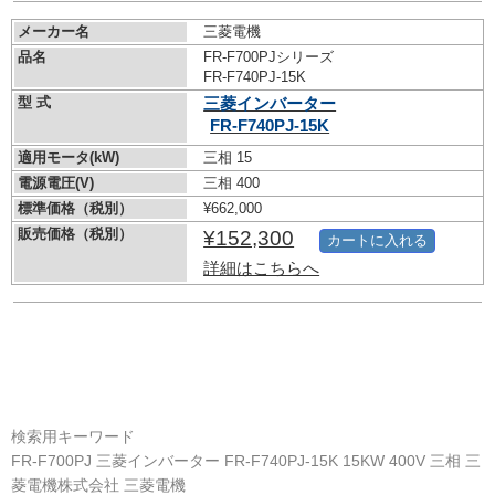
メーカー名
三菱電機
品名
FR-F700PJシリーズ
FR-F740PJ-15K
型 式
三菱インバーター
FR-F740PJ-15K
適用モータ(kW)
三相 15
電源電圧(V)
三相 400
標準価格（税別）
¥662,000
販売価格（税別）
¥152,300
カートに入れる
詳細はこちらへ
検索用キーワード
FR-F700PJ 三菱インバーター FR-F740PJ-15K 15KW 400V 三相 三
菱電機株式会社 三菱電機