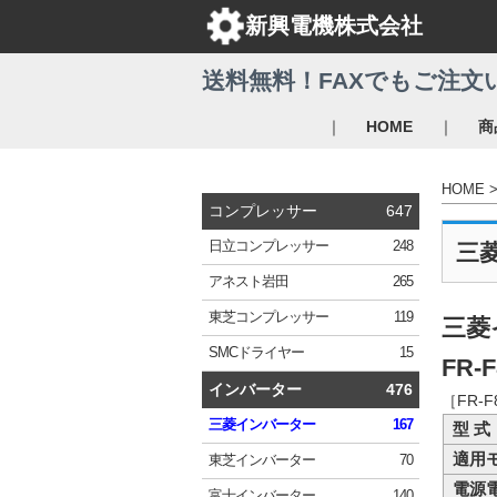
新興電機株式会社
送料無料！FAXでもご注文
｜
｜
HOME
商
HOME
コンプレッサー
647
日立
コンプレッサー
248
三
アネスト岩田
265
東芝
コンプレッサー
119
三菱
SMC
ドライヤー
15
FR-F
インバーター
476
［FR-
三菱
インバーター
167
型 式
適用
東芝
インバーター
70
電源
富士
インバーター
140