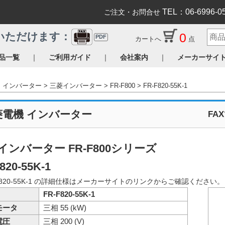
TEL：06-6996-0
ご注文・お問合せ
0
いただけます：
PDF
カートへ
点
｜
｜
｜
品一覧
ご利用ガイド
会社案内
メーカーサイ
インバーター
三菱インバーター
FR-F800
FR-F820-55K-1
菱電機 インバーター
FA
インバーター FR-F800シリーズ
820-55K-1
F820-55K-1 の詳細仕様はメーカーサイトのリンクからご確認ください
FR-F820-55K-1
モータ
三相 55 (kW)
電圧
三相 200 (V)