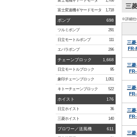
富士電機
ギヤードモータ
1,786
三菱
富士変速機
ギヤードモータ
1,718
※詳細仕
ポンプ
698
ツルミ
ポンプ
291
日立
モートルポンプ
111
三菱
FR-
エバラ
ポンプ
296
チェーンブロック
1,668
三菱
日立
モートルブロック
95
FR-
象印
チェーンブロック
1,051
三菱
キトー
チェーンブロック
522
FR-
ホイスト
176
日立
ホイスト
36
三菱
FR-
三菱
ホイスト
140
ブロワー／送風機
611
三菱