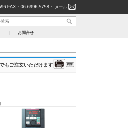
596 FAX：06-6996-5758：
メール
｜
｜
ト
お問合せ
Xでもご注文いただけます
PDF
。］