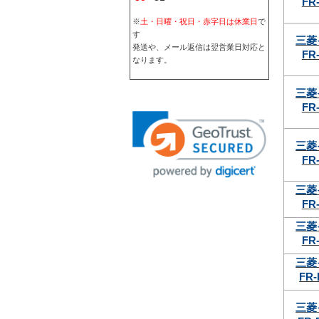
FR-
※
土・日曜・祝日・赤字日は休業日
で
す
三菱
発送や、メール返信は翌営業日対応と
FR-
なります。
三菱
FR-
三菱
FR-
三菱
FR-
三菱
FR-
三菱
FR-
三菱