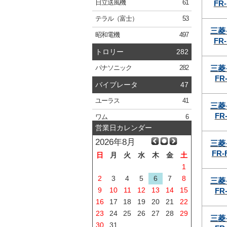
FR-
日立
送風機
61
テラル
（富士）
53
三菱
昭和電機
497
FR-
トロリー
282
三菱
パナソニック
282
FR-
バイブレータ
47
ユーラス
41
三菱
FR-
ワム
6
営業日カレンダー
2026年8月
三菱
FR-
日
月
火
水
木
金
土
1
2
3
4
5
6
7
8
三菱
9
10
11
12
13
14
15
FR-
16
17
18
19
20
21
22
23
24
25
26
27
28
29
三菱
30
31