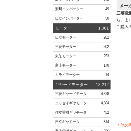
メー
安川
インバーター
49
三菱電機 
日立
インバーター
50
ら」よ
ご購入
モーター
1,001
日立
モーター
262
三菱
モーター
302
東芝
モーター
253
富士
モーター
170
ムライ
モーター
14
ギヤードモーター
13,212
三菱
ギヤードモータ
4,378
ニッセイ
ギヤモータ
4,364
住友重機
ギヤモータ
452
日立
ギヤモータ
514
＊他の