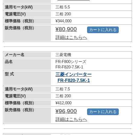
適用モータ(kW)
三相 5.5
電源電圧(V)
三相 200
標準価格（税別）
¥344,000
販売価格（税別）
¥80,900
カートに入れる
詳細はこちらへ
メーカー名
三菱電機
品名
FR-F800シリーズ
FR-F820-7.5K-1
型 式
三菱インバーター
FR-F820-7.5K-1
適用モータ(kW)
三相 7.5
電源電圧(V)
三相 200
標準価格（税別）
¥412,000
販売価格（税別）
¥96,900
カートに入れる
詳細はこちらへ