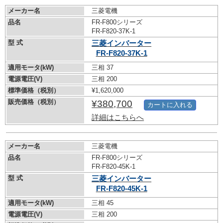
メーカー名
三菱電機
品名
FR-F800シリーズ
FR-F820-37K-1
型 式
三菱インバーター
FR-F820-37K-1
適用モータ(kW)
三相 37
電源電圧(V)
三相 200
標準価格（税別）
¥1,620,000
販売価格（税別）
¥380,700
カートに入れる
詳細はこちらへ
メーカー名
三菱電機
品名
FR-F800シリーズ
FR-F820-45K-1
型 式
三菱インバーター
FR-F820-45K-1
適用モータ(kW)
三相 45
電源電圧(V)
三相 200