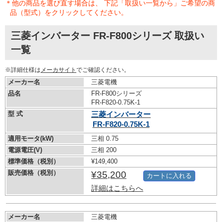
＊他の商品を選び直す場合は、 下記「取扱い一覧から」ご希望の商
品（型式）をクリックしてください。
三菱インバーター FR-F800シリーズ 取扱い
一覧
※詳細仕様は
メーカサイト
でご確認ください。
メーカー名
三菱電機
品名
FR-F800シリーズ
FR-F820-0.75K-1
型 式
三菱インバーター
FR-F820-0.75K-1
適用モータ(kW)
三相 0.75
電源電圧(V)
三相 200
標準価格（税別）
¥149,400
販売価格（税別）
¥35,200
カートに入れる
詳細はこちらへ
メーカー名
三菱電機