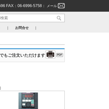
596 FAX：06-6996-5758：
メール
｜
｜
ト
お問合せ
Xでもご注文いただけます
PDF
。］