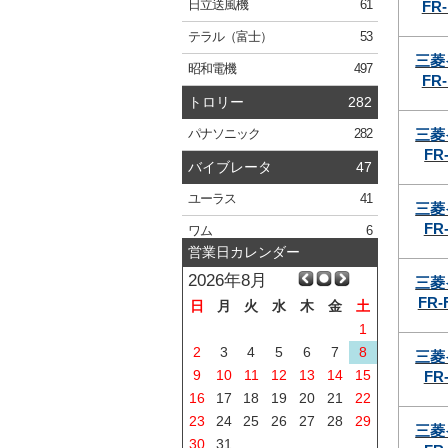
FR-
日立
送風機
61
テラル
（富士）
53
三菱
昭和電機
497
FR-
トロリー
282
三菱
パナソニック
282
FR-
バイブレータ
47
ユーラス
41
三菱
FR-
ワム
6
営業日カレンダー
2026年8月
三菱
FR-
日
月
火
水
木
金
土
1
2
3
4
5
6
7
8
三菱
9
10
11
12
13
14
15
FR-
16
17
18
19
20
21
22
23
24
25
26
27
28
29
三菱
30
31