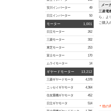
メー
安川
インバーター
49
三菱電機 
日立
インバーター
50
ら」よ
ご購入
モーター
1,001
日立
モーター
262
三菱
モーター
302
東芝
モーター
253
富士
モーター
170
ムライ
モーター
14
ギヤードモーター
13,212
三菱
ギヤードモータ
4,378
ニッセイ
ギヤモータ
4,364
住友重機
ギヤモータ
452
日立
ギヤモータ
514
＊他の