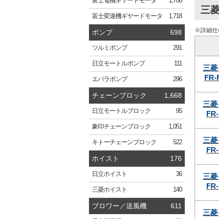
富士電機
ギヤードモータ
1,786
三菱
富士変速機
ギヤードモータ
1,718
※詳細仕
ポンプ
698
ツルミ
ポンプ
291
日立
モートルポンプ
111
三菱
FR-
エバラ
ポンプ
296
チェーンブロック
1,668
三菱
日立
モートルブロック
95
FR-
象印
チェーンブロック
1,051
三菱
キトー
チェーンブロック
522
FR-
ホイスト
176
日立
ホイスト
36
三菱
FR-
三菱
ホイスト
140
ブロワー／送風機
611
三菱