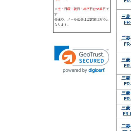
FR-
※
土・日曜・祝日・赤字日は休業日
で
す
三菱
発送や、メール返信は翌営業日対応と
FR-
なります。
三菱
FR-
三菱
FR-
三菱
FR-
三菱
FR-
三菱
FR-
三菱