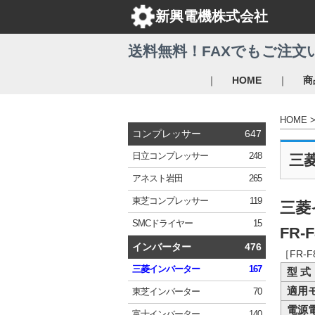
新興電機株式会社
送料無料！FAXでもご注文
｜
｜
HOME
商
HOME
コンプレッサー
647
日立
コンプレッサー
248
三
アネスト岩田
265
東芝
コンプレッサー
119
三菱
SMC
ドライヤー
15
FR-F
インバーター
476
［FR-
三菱
インバーター
167
型 式
適用
東芝
インバーター
70
電源
富士
インバーター
140