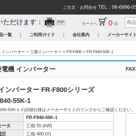
TEL：06-6996-0
ご注文・お問合せ
0
いただけます：
PDF
カートへ
点
｜
｜
｜
品一覧
ご利用ガイド
会社案内
メーカーサイ
インバーター
三菱インバーター
FR-F800
FR-F840-55K-1
菱電機 インバーター
FA
インバーター FR-F800シリーズ
840-55K-1
F840-55K-1 の詳細仕様はメーカーサイトのリンクからご確認ください
FR-F840-55K-1
モータ
三相 55 (kW)
電圧
三相 400 (V)