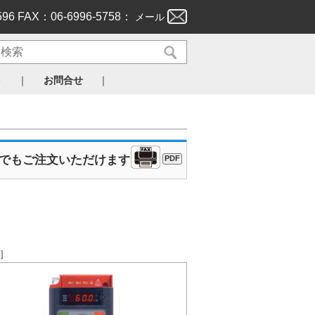
596 FAX：06-6996-5758：
メール
｜
｜
ト
お問合せ
Xでもご注文いただけます
PDF
。］