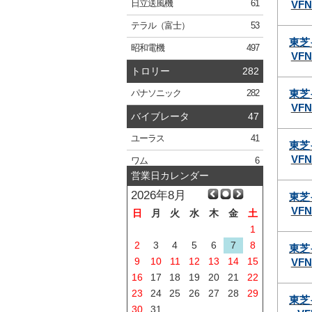
VFN
日立
送風機
61
テラル
（富士）
53
東芝
昭和電機
497
VFN
トロリー
282
東芝
パナソニック
282
VFN
バイブレータ
47
ユーラス
41
東芝
VFN
ワム
6
営業日カレンダー
2026年8月
東芝
VFN
日
月
火
水
木
金
土
1
2
3
4
5
6
7
8
東芝
9
10
11
12
13
14
15
VFN
16
17
18
19
20
21
22
23
24
25
26
27
28
29
東芝
30
31