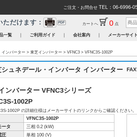
TEL：06-6996-0
ご注文・お問合せ
0
いただけます：
PDF
カートへ
点
｜
｜
｜
品一覧
ご利用ガイド
会社案内
メーカーサイ
インバーター
東芝インバーター
VFNC3
VFNC3S-1002P
芝シュネデール・インバータ インバーター
FA
インバーター VFNC3シリーズ
C3S-1002P
C3S-1002P の詳細仕様はメーカーサイトのリンクからご確認ください
VFNC3S-1002P
モータ
三相 0.2 (kW)
電圧
単相 100 (V)