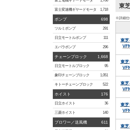
富士電機
ギヤードモータ
1,786
東芝
富士変速機
ギヤードモータ
1,718
※詳細仕
ポンプ
698
ツルミ
ポンプ
291
日立
モートルポンプ
111
東芝
VF
エバラ
ポンプ
296
チェーンブロック
1,668
東芝
日立
モートルブロック
95
VF
象印
チェーンブロック
1,051
東芝
キトー
チェーンブロック
522
VF
ホイスト
176
日立
ホイスト
36
東芝
VF
三菱
ホイスト
140
ブロワー／送風機
611
東芝