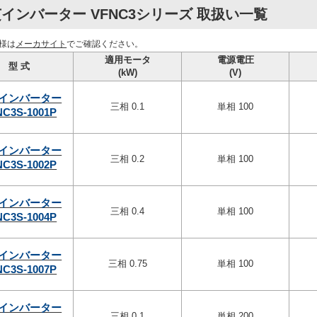
インバーター VFNC3シリーズ 取扱い一覧
様は
メーカサイト
でご確認ください。
適用モータ
電源電圧
型 式
(kW)
(V)
インバーター
三相 0.1
単相 100
NC3S-1001P
インバーター
三相 0.2
単相 100
NC3S-1002P
インバーター
三相 0.4
単相 100
NC3S-1004P
インバーター
三相 0.75
単相 100
NC3S-1007P
インバーター
三相 0.1
単相 200