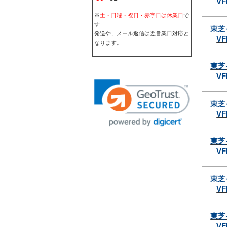
VF
※
土・日曜・祝日・赤字日は休業日
で
す
東芝
発送や、メール返信は翌営業日対応と
VF
なります。
東芝
VF
東芝
VF
東芝
VF
東芝
VF
東芝
VF