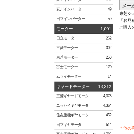
メー
安川
インバーター
49
東芝シュ
日立
インバーター
50
「お見
ご購入
モーター
1,001
日立
モーター
262
三菱
モーター
302
東芝
モーター
253
富士
モーター
170
ムライ
モーター
14
ギヤードモーター
13,212
三菱
ギヤードモータ
4,378
ニッセイ
ギヤモータ
4,364
住友重機
ギヤモータ
452
日立
ギヤモータ
514
＊他の