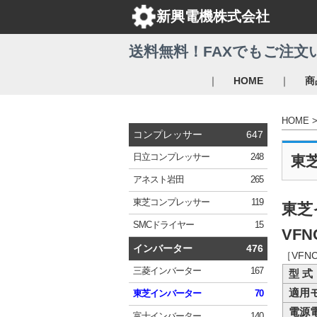
新興電機株式会社
送料無料！FAXでもご注文
｜
｜
HOME
商
HOME
コンプレッサー
647
日立
コンプレッサー
248
東
アネスト岩田
265
東芝
コンプレッサー
119
東芝
SMC
ドライヤー
15
VFN
インバーター
476
［VFN
三菱
インバーター
167
型 式
適用
東芝
インバーター
70
電源
富士
インバーター
140