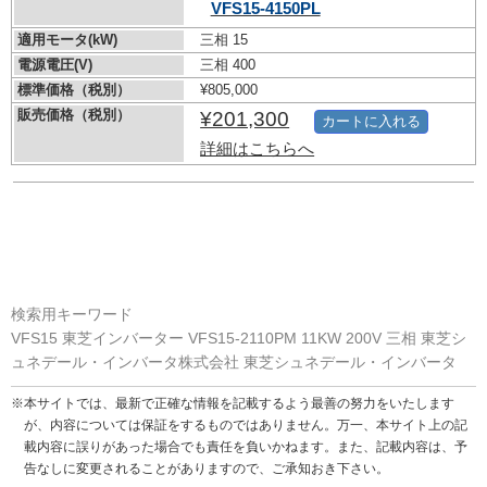
VFS15-4150PL
適用モータ(kW)
三相 15
電源電圧(V)
三相 400
標準価格（税別）
¥805,000
販売価格（税別）
¥201,300
カートに入れる
詳細はこちらへ
検索用キーワード
VFS15 東芝インバーター VFS15-2110PM 11KW 200V 三相 東芝シ
ュネデール・インバータ株式会社 東芝シュネデール・インバータ
※本サイトでは、最新で正確な情報を記載するよう最善の努力をいたします
が、内容については保証をするものではありません。万一、本サイト上の記
載内容に誤りがあった場合でも責任を負いかねます。また、記載内容は、予
告なしに変更されることがありますので、ご承知おき下さい。