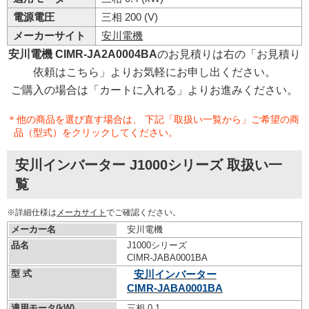
電源電圧
三相 200 (V)
メーカーサイト
安川電機
安川電機 CIMR-JA2A0004BA
のお見積りは右の「お見積り
依頼はこちら」よりお気軽にお申し出ください。
ご購入の場合は「カートに入れる」よりお進みください。
＊他の商品を選び直す場合は、 下記「取扱い一覧から」ご希望の商
品（型式）をクリックしてください。
安川インバーター J1000シリーズ 取扱い一
覧
※詳細仕様は
メーカサイト
でご確認ください。
メーカー名
安川電機
品名
J1000シリーズ
CIMR-JABA0001BA
型 式
安川インバーター
CIMR-JABA0001BA
適用モータ(kW)
三相 0.1